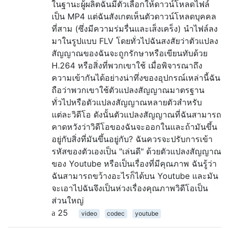
ในฐานะผู้ผลิตฉันมีตัวเลือกให้ดาวน์โหลดไฟล์
เป็น MP4 แต่ฉันสังเกตเห็นตัวดาวน์โหลดบุคคล
ที่สาม (ซึ่งมีความร่มรื่นและเส็งเคร็ง) นำไฟล์ลง
มาในรูปแบบ FLV โดยทั่วไปฉันสงสัยว่าตัวแปลง
สัญญาณของฉันจะถูกรักษาหรือเขียนทับด้วย
H.264 หรือสิ่งที่พวกเขาใช้ เมื่อพิจารณาถึง
ความเข้ากันได้อย่างน่าทึ่งของอุปกรณ์เหล่านี้ฉัน
ถือว่าพวกเขาใช้ตัวแปลงสัญญาณมาตรฐาน
ทั่วไปหรือตัวแปลงสัญญาณหลายตัวสำหรับ
แต่ละวิดีโอ ดังนั้นตัวแปลงสัญญาณที่ฉันสามารถ
คาดหวังว่าวิดีโอของฉันจะออกในและถ้ามันขึ้น
อยู่กับสิ่งที่มันขึ้นอยู่กับ? ฉันควรจะปรับการเข้า
รหัสของตัวเองเป็น "เล่นดี" ด้วยตัวแปลงสัญญาณ
ของ Youtube หรือเป็นเรื่องที่มีคุณภาพ ฉันรู้ว่า
ฉันสามารถขว้างอะไรก็ได้บน Youtube และมัน
จะเอาไปฉันจึงเป็นห่วงเรื่องคุณภาพวิดีโอเป็น
ส่วนใหญ่
25
video
codec
youtube