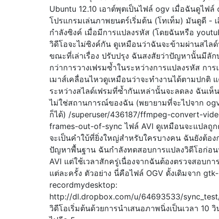
Ubuntu 12.10 เอาต์พุตเป็นไฟล์ ogv เมื่อฉันดูไฟล์
โปรแกรมเล่นภาพยนตร์เริ่มต้น (โทเท็ม) มันดูดี - เ
กำลังซิงค์ เมื่อมีการแปลงรหัส (โดยฉันหรือ youtu
วิดีโอจะไม่ซิงค์กัน ดูเหมือนว่าฉันจะข้ามผ่านสไลด
ขณะที่เล่าเรื่อง ปรับปรุง ฉันสงสัยว่าปัญหานั้นมี
กว่าการวางเฟรมซ้ำในระหว่างการแปลงรหัส การแป
เมาส์เคลื่อนไหวดูเหมือนว่าจะทำงานได้ตามปกติ แต่
ระหว่างสไลด์เฟรมที่ซ้ำกันเหล่านั้นจะลดลง ฉันเห็นสิ
ไม่ใช่สถานการณ์ของฉัน (พยายามที่จะไปจาก ogv
ก็ได้) /superuser/436187/ffmpeg-convert-vi
frames-out-of-sync ไฟล์ AVI ดูเหมือนจะแปลถูกต้อ
จะเป็นคำใบ้ที่ยิ่งใหญ่สำหรับใครบางคน ฉันยังต้อ
ปัญหาพื้นฐาน ฉันกำลังทดสอบการแปลงวิดีโอก่อน
AVI แต่ใช้เวลาสักครู่เนื่องจากฉันต้องตรวจสอบกา
แต่ละครั้ง ตัวอย่าง นี่คือไฟล์ OGV ดั้งเดิมจาก gtk-
recordmydesktop:
http://dl.dropbox.com/u/64693533/sync_test
วิดีโอเริ่มต้นด้วยการนำเสนอภาพนิ่งเป็นเวลา 10 วิน