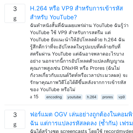
H.264 หรือ VP9 สำหรับการเข้ารหัส
3
สำหรับ YouTube?
ฉันทำหนังสั้นที่ฉันเผยแพร่ผ่าน YouTube ฉันรู้ว่า
YouTube ใช้ VP9 สำหรับการสตรีม แต่
YouTube ยังแนะนำให้อัปโหลดด้วย h.264 ฉัน
รู้สึกดีกว่าที่จะอัปโหลดในรูปแบบที่คล้ายกับที่
สตรีมผ่าน YouTube แต่ฉันอาจพลาดอะไรบาง
อย่าง นอกจากนี้การอัปโหลดตัวแปลงสัญญาณ
คุณภาพสูงเช่น DNxHR หรือ Prores (ฉันไม่
กังวลเกี่ยวกับแบนด์วิดท์หรือเวลาประมวลผล) จะ
รักษาคุณภาพวิดีโอได้ดีขึ้นหลังจากการเข้ารหัส
ของ YouTube หรือไม่
15
encoding
youtube
h.264
prores
vp9
ฟอร์แมต OGV เล่นอย่างถูกต้องในคอมพิ
3
ฉัน แต่การแปลงรหัสลดลง (ซ้ำกัน) เฟรม
ฉันได้สร้างชุด screencasts โดยใช้ recordmyde