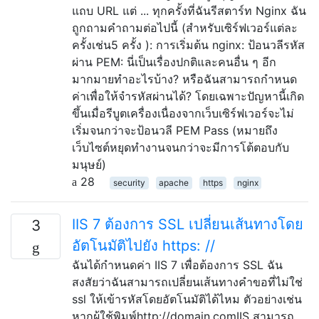
แถบ URL แต่ ... ทุกครั้งที่ฉันรีสตาร์ท Nginx ฉัน
ถูกถามคำถามต่อไปนี้ (สำหรับเซิร์ฟเวอร์แต่ละ
ครั้งเช่น5 ครั้ง ): การเริ่มต้น nginx: ป้อนวลีรหัส
ผ่าน PEM: นี่เป็นเรื่องปกติและคนอื่น ๆ อีก
มากมายทำอะไรบ้าง? หรือฉันสามารถกำหนด
ค่าเพื่อให้จำรหัสผ่านได้? โดยเฉพาะปัญหานี้เกิด
ขึ้นเมื่อรีบูตเครื่องเนื่องจากเว็บเซิร์ฟเวอร์จะไม่
เริ่มจนกว่าจะป้อนวลี PEM Pass (หมายถึง
เว็บไซต์หยุดทำงานจนกว่าจะมีการโต้ตอบกับ
มนุษย์)
28
security
apache
https
nginx
IIS 7 ต้องการ SSL เปลี่ยนเส้นทางโดย
3
อัตโนมัติไปยัง https: //
ฉันได้กำหนดค่า IIS 7 เพื่อต้องการ SSL ฉัน
สงสัยว่าฉันสามารถเปลี่ยนเส้นทางคำขอที่ไม่ใช่
ssl ให้เข้ารหัสโดยอัตโนมัติได้ไหม ตัวอย่างเช่น
หากผู้ใช้พิมพ์http://domain.comIIS สามารถ