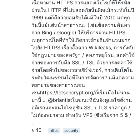
เนื้อหาผ่าน HTTPS การแสดงเว็บไซต์ที่ให้รหัส
ผ่านใน HTTP ที่ไม่ปลอดภัยนั้นผิดแม้กระทั่งในปี
1999 แต่ก็ถือว่ายอมรับได้แม้ในปี 2010 แต่ทุก
วันนี้แม้แต่หน้าสาธารณะ (เช่นข้อความค้นหา
จาก Bing / Google) ให้บริการผ่าน HTTPS
เหตุการณ์ใดที่ทำให้เกิดการย้ายถิ่นจำนวนมาก
ไปยัง HTTPS เรื่องอื้อฉาว Wikileaks, การบังคับ
ใช้กฎหมายของสหรัฐฯ / สหภาพยุโรป, ลดค่าใช้
จ่ายของการจับมือ SSL / TSL ด้วยการลดค่าใช้
จ่ายโดยทั่วไปของเวลาเซิร์ฟเวอร์, การเติบโตใน
ระดับวัฒนธรรมไอทีในการจัดการ? แม้แต่ความ
พยายามของสาธารณชน
เช่นhttps://letsencrypt.org/ก็เริ่มเมื่อไม่นาน
มานี้ ... @briantistในขณะที่ฉันยังดูแลไซต์งาน
อดิเรกและสนใจโซลูชัน SSL / TLS ราคาถูก /
ไม่ต้องพยายาม สำหรับ VPS (ซึ่งเริ่มจาก 5 $ /
…
40
https
security