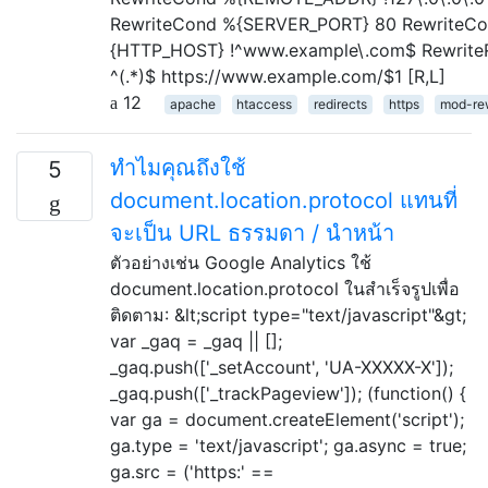
RewriteCond %{SERVER_PORT} 80 RewriteC
{HTTP_HOST} !^www.example\.com$ Rewrite
^(.*)$ https://www.example.com/$1 [R,L]
12
apache
htaccess
redirects
https
mod-re
ทำไมคุณถึงใช้
5
document.location.protocol แทนที่
จะเป็น URL ธรรมดา / นำหน้า
ตัวอย่างเช่น Google Analytics ใช้
document.location.protocol ในสำเร็จรูปเพื่อ
ติดตาม: &lt;script type="text/javascript"&gt;
var _gaq = _gaq || [];
_gaq.push(['_setAccount', 'UA-XXXXX-X']);
_gaq.push(['_trackPageview']); (function() {
var ga = document.createElement('script');
ga.type = 'text/javascript'; ga.async = true;
ga.src = ('https:' ==