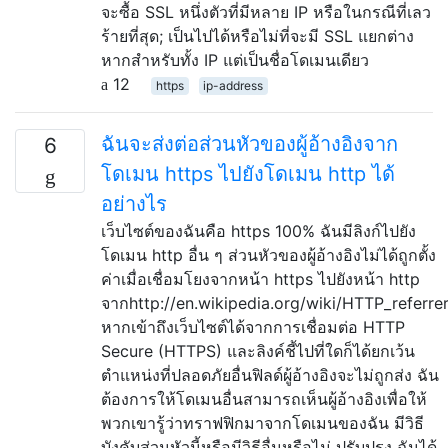
จะซื้อ SSL หนึ่งตัวที่มีหลาย IP หรือในกรณีที่เลว
ร้ายที่สุด; เป็นไปได้หรือไม่ที่จะมี SSL แยกต่าง
หากสำหรับทั้ง IP แต่เป็นชื่อโดเมนเดียว
12
https
ip-address
ฉันจะส่งต่อส่วนหัวของผู้อ้างอิงจาก
6
โดเมน https ไปยังโดเมน http ได้
อย่างไร
เว็บไซต์ของฉันคือ https 100% ฉันมีลิงก์ไปยัง
โดเมน http อื่น ๆ ส่วนหัวของผู้อ้างอิงไม่ได้ถูกตั้ง
ค่าเมื่อเชื่อมโยงจากหน้า https ไปยังหน้า http
จากhttp://en.wikipedia.org/wiki/HTTP_referre
หากเข้าถึงเว็บไซต์ได้จากการเชื่อมต่อ HTTP
Secure (HTTPS) และลิงค์ชี้ไปที่ใดก็ได้ยกเว้น
ตำแหน่งที่ปลอดภัยอื่นฟิลด์ผู้อ้างอิงจะไม่ถูกส่ง ฉัน
ต้องการให้โดเมนอื่นสามารถเห็นผู้อ้างอิงเพื่อให้
พวกเขารู้ว่าทราฟฟิกมาจากโดเมนของฉัน มีวิธี
บังคับส่วนหัวนี้หรือมีวิธีอื่นหรือไม่ ปรับปรุง ฉันได้