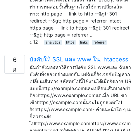
ทำการทดสอบขั้นพื้นฐานโดยใช้การเปลี่ยนเส้น
ทาง: http page -- link to http --&gt; 301
redirect --&gt; http page = referrer intact
https page -- link to https --&gt; 301 redirect
--&gt; http page = referrer …
12
analytics
https
links
referrer
บังคับให้ SSL และ www ใน. htaccess
6
ฉันกำลังมองหาวิธีการบังคับ SSL wwwและ ฉันส
บังคับทั้งสองอย่างแยกกัน แต่ฉันก็ยังเจอกับปัญหา
เปลี่ยนเส้นทาง รหัสต่อไปนี้ใช้งานได้เมื่อจัดการ U
แบบนี้http://example.comและเปลี่ยนเส้นทางอย่า
ต้องhttps://www.example.comแต่เมื่อ URL ขา
เข้าhttps://example.comนั้นจะไม่ถูกส่งต่อไป
ยังhttps://www.example.com- คำแนะนำใด ๆ แก
ก็ควรจะส่ง
ไปhttp://www.example.comhttps://www.exam
RewriteCond %{REMOTE_ADDR} !127\.0\.0\.0