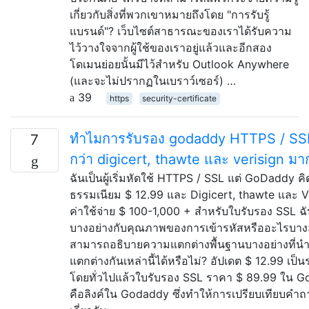
เกี่ยวกับสิ่งที่พวกเขาหมายถึงโดย "การรับรู้
แบรนด์"? เว็บไซต์สาธารณะของเราได้รับความ
ไว้วางใจจากผู้ใช้ของเราอยู่แล้วและอีกสอง
โดเมนย่อยนั้นมีไว้สำหรับ Outlook Anywhere
(และจะไม่ปรากฏในเบราว์เซอร์) …
39
https
security-certificate
ทำไมการรับรอง godaddy HTTPS / SSL 
7
กว่า digicert, thawte และ verisign มา
ฉันเป็นผู้เริ่มหัดใช้ HTTPS / SSL แต่ GoDaddy คิ
ธรรมเนียม $ 12.99 และ Digicert, thawte และ Ve
ค่าใช้จ่าย $ 100-1,000 + สำหรับใบรับรอง SSL ฉ
บางอย่างกับคุณภาพของการเข้ารหัสหรืออะไรบาง
สามารถอธิบายความแตกต่างพื้นฐานบางอย่างที่นำไ
แตกต่างกันเหล่านี้ได้หรือไม่? อัปเดต $ 12.99 เป
โดยทั่วไปแล้วใบรับรอง SSL ราคา $ 89.99 ใน Go
คือลิงค์ใน Godaddy ซึ่งทำให้การเปรียบเทียบคำ