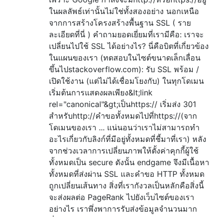
ในผลลัพธ์เท่านั้นไม่ใช่ทั้งสองอย่าง นอกเหนือ
จากการสร้างโครงสร้างพื้นฐาน SSL ( ราย
ละเอียดที่นี่ ) คำถามยอดเยี่ยมที่เรามีคือ: เราจะ
เปลี่ยนไปใช้ SSL ได้อย่างไร? นี่คือบิตที่เกี่ยวข้อง
ในแผนของเรา (ทดสอบในไซต์ขนาดเล็กเลื่อน
ขึ้นไปstackoverflow.com): รับ SSL พร้อม /
เปิดใช้งาน (แต่ไม่ได้เชื่อมโยงกับ) ในทุกโดเมน
เริ่มต้นการแสดงผลเพียง&lt;link
rel="canonical"&gt;เป็นhttps:// เริ่มส่ง 301
สำหรับhttp://คำขอทั้งหมดไปที่https://(จาก
โดเมนของเรา ... แน่นอนว่าเราไม่สามารถทำ
อะไรเกี่ยวกับลิงก์ที่มีอยู่ทั้งหมดที่ชี้มาที่เรา) หลัง
จากช่วงเวลาการเปลี่ยนภาพให้ตั้งค่าคุกกี้ผู้ใช้
ทั้งหมดเป็น secure ดังนั้น endgame จึงมีเนื้อหา
ทั้งหมดที่ส่งผ่าน SSL และคำขอ HTTP ทั้งหมด
ถูกเปลี่ยนเส้นทาง สิ่งที่เรากังวลเป็นหลักคือสิ่งนี้
จะส่งผลต่อ PageRank ไปยังเว็บไซต์ของเรา
อย่างไร เราพึ่งพาการรับส่งข้อมูลจำนวนมาก