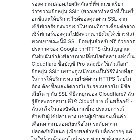
รองความปลอดภัยผลิตภัณฑ์ที่พวกเขาเรียก
ว่า“ความยืดหยุ่น SSL” (พวกเขาทำหน้าที่เป็นพร็
อกซีและให้บริการไซต์ของคุณผ่าน SSL จาก
เซิร์ฟเวอร์ของพวกเขาในขณะที่การเชื่อมต่อจาก
เซิร์ฟเวอร์ของคุณไปยังพวกเขายังไม่ได้เข้ารหัส)
พวกเขาขณะนี้มี SSL ยืดหยุ่นสำหรับฟรี ด้วยการ
ประกาศของ Google ว่าHTTPS เป็นสัญญาณ
อันดับฉันกำลังพิจารณาเปลี่ยนไซต์หลายแห่งเป็น
Cloudflare ซื้อบัญชี Pro และเปิดใช้ตัวเลือก“
ยืดหยุ่น SSL” เพราะดูเหมือนจะเป็นวิธีที่ง่ายที่สุด
ในการให้บริการหลายไซต์ผ่าน HTTPS โดยไม่
ต้อง ต้องซื้อและจัดการใบรับรองหลายใบ มีข้อ
เสียใด ๆ กับ SSL ที่ยืดหยุ่นของ Cloudflare? ฉัน
รู้สึกสะดวกสบายที่ใช้ Cloudflare เป็นพร็อกซี่ -
ฉันสนใจในสองปัจจัยมากขึ้น: ประสบการณ์
สำหรับผู้ใช้ปลายทาง (เช่นผู้เข้าชมจะเห็นคำ
เตือนความปลอดภัยหรือไม่) ระดับความ
ปลอดภัยที่เสนอ (เพียงพอสำหรับบล็อกง่ายๆ แต่
ไม่ใช่ร้านค้าออนไลน์เพราะพวกเขาต้องการส่ง