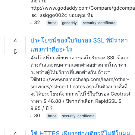
เกี่ยวกับ:
http://www.godaddy.com/Compare/gdcompar
isc=sslqgo002c ขอบคุณ ทิม
32
https
godaddy
security-certificate
ประโยชน์ของใบรับรอง SSL ที่มีราคา
4
แพงกว่าคืออะไร
ฉันได้เปรียบเทียบราคาของใบรับรอง SSL ที่แตก
ต่างกันและพบความแตกต่างอย่างมากในราคา
ระหว่างผู้ให้บริการที่แตกต่างกัน ถ้าเรา
ใช้http://www.namecheap.com/learn/other-
services/ssl-certificates.aspเป็นตัวอย่างสิ่งที่
จะได้ประโยชน์จากการไปใช้ใบรับรอง Geotrust
ราคา $ 48.88 / ปีจากตัวเลือก RapidSSL $
9.95 / ปี ?
30
https
security-certificate
ใช้ HTTPS เพียงอย่างเดียวที่ไม่ดีในมุม
4