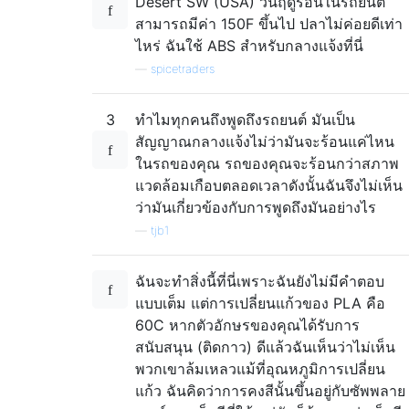
Desert SW (USA) วันฤดูร้อนในรถยนต์
สามารถมีค่า 150F ขึ้นไป ปลาไม่ค่อยดีเท่า
ไหร่ ฉันใช้ ABS สำหรับกลางแจ้งที่นี่
—
spicetraders
3
ทำไมทุกคนถึงพูดถึงรถยนต์ มันเป็น
สัญญาณกลางแจ้งไม่ว่ามันจะร้อนแค่ไหน
ในรถของคุณ รถของคุณจะร้อนกว่าสภาพ
แวดล้อมเกือบตลอดเวลาดังนั้นฉันจึงไม่เห็น
ว่ามันเกี่ยวข้องกับการพูดถึงมันอย่างไร
—
tjb1
ฉันจะทำสิ่งนี้ที่นี่เพราะฉันยังไม่มีคำตอบ
แบบเต็ม แต่การเปลี่ยนแก้วของ PLA คือ
60C หากตัวอักษรของคุณได้รับการ
สนับสนุน (ติดกาว) ดีแล้วฉันเห็นว่าไม่เห็น
พวกเขาล้มเหลวแม้ที่อุณหภูมิการเปลี่ยน
แก้ว ฉันคิดว่าการคงสีนั้นขึ้นอยู่กับซัพพลาย