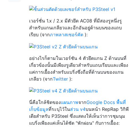
เวอร์ชั่น 1.x / 2.x มีตัวยึด AC08 ที่มีสองรูหนึ่งรู
สำหรับแกนเกลียวและอีกอันอยู่ด้านบนของแถบ
เรียบ (จาก
ภาพลาสเซอร์คัต
):
อย่างไรก็ตามในเวอร์ชัน 4 ตัวยึดแกน Z ด้านบนที่
เกี่ยวข้องนั้นมีเพียงรูเดียวสำหรับแถบเรียบและเพียง
แค่การเยื้องสำหรับแบริ่งซึ่งถือที่ด้านบนของแกน
เกลียว (จาก
Twitter
):
นี่คือใกล้ชิดของ
แผนภาพ
จาก
Google Docs พื้นที่
เก็บข้อมูล
ที่ระบุไว้ใน
ส่วน v4
บนหน้า RepRap วิกิพี
เดียสำหรับ P3Steel ซึ่งแสดงให้เห็นว่าการชุมนุม
แบริ่งเพียงแค่เห็นได้ชัด "พักผ่อน" กับการเยื้อง: