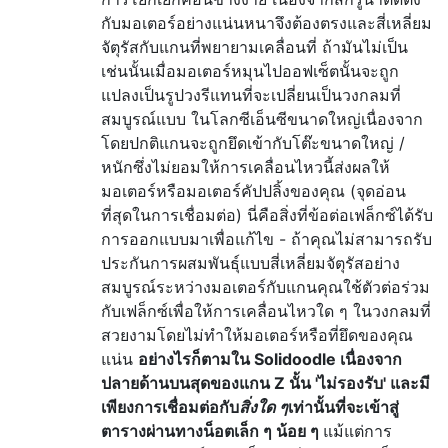
กับมอเตอร์อย่างแน่นหนาจึงต้องตรงและสี่เหลี่ยม
จัตุรัสกับแกนที่พยายามเคลื่อนที่ ถ้ามันไม่เป็น
เช่นนั้นเมื่อมอเตอร์หมุนไปออฟเซ็ตนั้นจะถูก
แปลงเป็นรูปวงรีแทนที่จะเปลี่ยนเป็นวงกลมที่
สมบูรณ์แบบ ในโลกซีเอ็นซีขนาดใหญ่เนื่องจาก
โดยปกติแกนจะถูกยึดเข้ากับโต๊ะขนาดใหญ่ /
หนักซึ่งไม่ยอมให้การเคลื่อนไหวนี้ส่งผลให้
มอเตอร์หรือมอเตอร์คัปปลิ้งของคุณ (จุดอ่อน
ที่สุดในการเชื่อมต่อ) นี่คือสิ่งที่ข้อต่อเฟล็กซ์ได้รับ
การออกแบบมาเพื่อแก้ไข - ถ้าคุณไม่สามารถรับ
ประกันการผสมพันธุ์แบบสี่เหลี่ยมจัตุรัสอย่าง
สมบูรณ์ระหว่างมอเตอร์กับแกนคุณใช้ตัวต่อร่วม
กับเฟล็กซ์เพื่อให้การเคลื่อนไหวใด ๆ ในวงกลมที่
สวยงามโดยไม่ทำให้มอเตอร์หรือที่ยึดของคุณ
แน่น
อย่างไรก็ตามใน Solidoodle เนื่องจาก
ปลายด้านบนสุดของแกน Z นั้น 'ไม่รองรับ' และมี
เพียงการเชื่อมต่อกับ
สิ่งใด ๆ
เท่านั้นที่จะเข้าสู่
ตารางผ่านทางน็อตเล็ก ๆ น้อย ๆ
แม้แต่การ