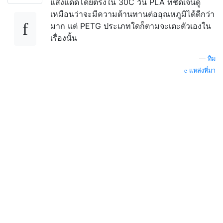
แสงแดดโดยตรงใน 30C วัน PLA ที่ชัดเจนดู
เหมือนว่าจะมีความต้านทานต่ออุณหภูมิได้ดีกว่า
มาก แต่ PETG ประเภทใดก็ตามจะเตะตัวเองใน
เรื่องนั้น
—
ทิม
แหล่งที่มา