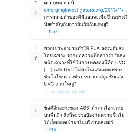
1
ตามบทความนี้:
emerginginvestigators.org/2013/11/...
การสลายตัวของทีพีแอลจะเพิ่มขึ้นอย่างมี
นัยสำคัญกับการสัมผัสกับแสงยูวี
—
ดีเซล
1
พวกเขาพยายามทำให้ PLA ลดระดับลง
โดยเฉพาะ จากบทความที่กล่าวว่า "แสง
ชนิดเฉพาะที่ใช้ในการทดลองนี้คือ UVC
[... ] แสง UVC ไม่พบในแสงแดดเพราะ
ชั้นโอโซนของชั้นบรรยากาศดูดซับแสง
UVC ส่วนใหญ่"
—
Tom van der Zanden
ข้อดีอีกอย่างของ ABS: ถ้าคุณไอระเหย
บนพื้นผิว สิ่งนี้จะช่วยป้องกันความชื้นไม่
ให้เล็ดลอดเข้ามาในบริเวณเลเยอร์
—
ทริช