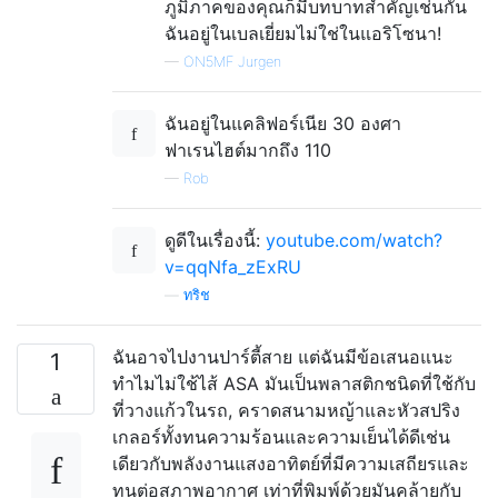
ภูมิภาคของคุณก็มีบทบาทสำคัญเช่นกัน
ฉันอยู่ในเบลเยี่ยมไม่ใช่ในแอริโซนา!
—
ON5MF Jurgen
ฉันอยู่ในแคลิฟอร์เนีย 30 องศา
ฟาเรนไฮต์มากถึง 110
—
Rob
ดูดีในเรื่องนี้:
youtube.com/watch?
v=qqNfa_zExRU
—
ทริช
ฉันอาจไปงานปาร์ตี้สาย แต่ฉันมีข้อเสนอแนะ
1
ทำไมไม่ใช้ไส้ ASA มันเป็นพลาสติกชนิดที่ใช้กับ
ที่วางแก้วในรถ, คราดสนามหญ้าและหัวสปริง
เกลอร์ทั้งทนความร้อนและความเย็นได้ดีเช่น
เดียวกับพลังงานแสงอาทิตย์ที่มีความเสถียรและ
ทนต่อสภาพอากาศ เท่าที่พิมพ์ด้วยมันคล้ายกับ