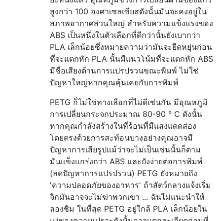
สูงกว่า 100 องศาเซลเซียสดังนั้นมันจะคงอยู่ใน
สภาพอากาศส่วนใหญ่ สำหรับความแข็งแรงของ
ABS เป็นหนึ่งในตัวเลือกที่ดีกว่านั้นยังเบากว่า
PLA เล็กน้อยซึ่งหมายความว่ามันจะยืดหยุ่นก่อน
ที่จะแตกหัก PLA นั้นมีแนวโน้มที่จะแตกหัก ABS
มีชื่อเสียงด้านการแปรปรวนขณะพิมพ์ ไม่ใช่
ปัญหาใหญ่หากคุณคุ้นเคยกับการพิมพ์
PETG ก็ไม่ใช่ทางเลือกที่ไม่ดีเช่นกัน มีอุณหภูมิ
การเปลี่ยนกระจกประมาณ 80-90 ° C ดังนั้น
หากคุณกำลังสร้างในที่ร้อนที่มีแสงแดดส่อง
โดยตรงด้วยการสะท้อนบางอย่างคุณอาจมี
ปัญหาการเสียรูปแม้ว่าจะไม่เป็นเช่นนั้นก็ตาม
มันแข็งแกร่งกว่า ABS และยังง่ายต่อการพิมพ์
(ลดปัญหาการแปรปรวน) PETG ยังหมายถึง
'ความปลอดภัยของอาหาร' ถ้าสัตว์กลางแจ้งเริ่ม
จิกมันอาจจะไม่ฆ่าพวกเขา ... ฉันไม่แนะนำให้
ลองชิม ในที่สุด PETG อยู่ใกล้ PLA เล็กน้อยใน
แง่ของความเปราะดังนั้นอาจแตกละเอียดก่อนที่