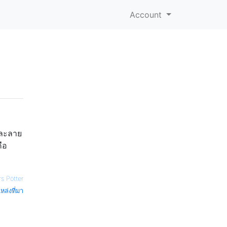
Account
มละลาย
ือ
rs Pötter
หล่งที่มา