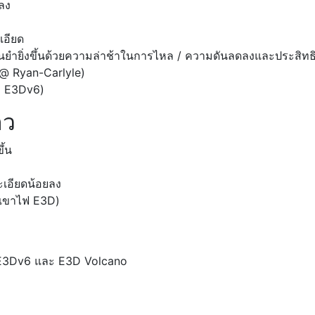
ลง
เอียด
ม่นยำยิ่งขึ้นด้วยความล่าช้าในการไหล / ความดันลดลงและประสิท
 @ Ryan-Carlyle)
ับ E3Dv6)
าว
ึ้น
ะเอียดน้อยลง
ภูเขาไฟ E3D)
อ E3Dv6 และ E3D Volcano