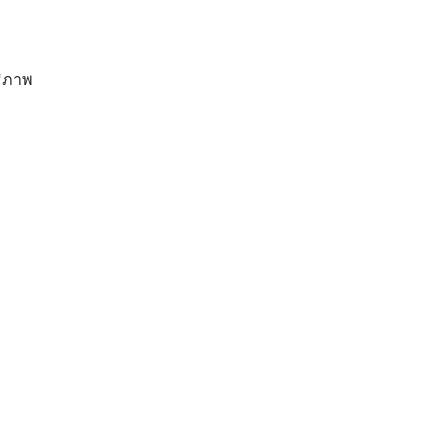
ธิภาพ