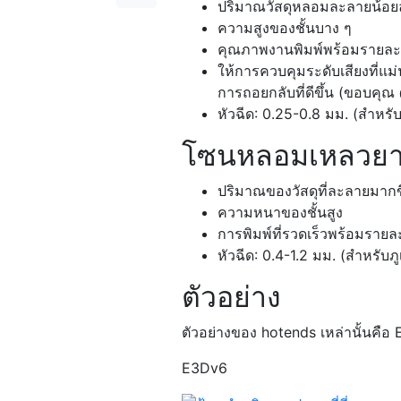
ปริมาณวัสดุหลอมละลายน้อย
ความสูงของชั้นบาง ๆ
คุณภาพงานพิมพ์พร้อมรายละ
ให้การควบคุมระดับเสียงที่แ
การถอยกลับที่ดีขึ้น (ขอบคุณ
หัวฉีด: 0.25-0.8 มม. (สำหร
โซนหลอมเหลวย
ปริมาณของวัสดุที่ละลายมากข
ความหนาของชั้นสูง
การพิมพ์ที่รวดเร็วพร้อมรายล
หัวฉีด: 0.4-1.2 มม. (สำหรับ
ตัวอย่าง
ตัวอย่างของ hotends เหล่านั้นคื
E3Dv6