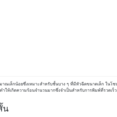
าณเล็กน้อยซึ่งเหมาะสำหรับชั้นบาง ๆ ที่มีหัวฉีดขนาดเล็ก ในโซ
ทำให้เกิดความร้อนจำนวนมากซึ่งจำเป็นสำหรับการพิมพ์ที่รวดเร็
้น