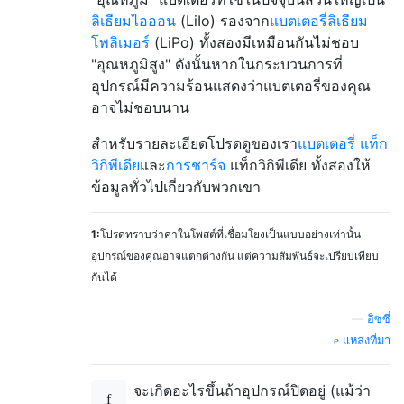
ลิเธียมไอออน
(LiIo) รองจาก
แบตเตอรี่ลิเธียม
โพลิเมอร์
(LiPo) ทั้งสองมีเหมือนกันไม่ชอบ
"อุณหภูมิสูง" ดังนั้นหากในกระบวนการที่
อุปกรณ์มีความร้อนแสดงว่าแบตเตอรี่ของคุณ
อาจไม่ชอบนาน
สำหรับรายละเอียดโปรดดูของเรา
แบตเตอรี่
แท็ก
วิกิพีเดีย
และ
การชาร์จ
แท็กวิกิพีเดีย
ทั้งสองให้
ข้อมูลทั่วไปเกี่ยวกับพวกเขา
1:
โปรดทราบว่าค่าในโพสต์ที่เชื่อมโยงเป็นแบบอย่างเท่านั้น
อุปกรณ์ของคุณอาจแตกต่างกัน แต่ความสัมพันธ์จะเปรียบเทียบ
กันได้
—
อิซซี่
แหล่งที่มา
จะเกิดอะไรขึ้นถ้าอุปกรณ์ปิดอยู่ (แม้ว่า