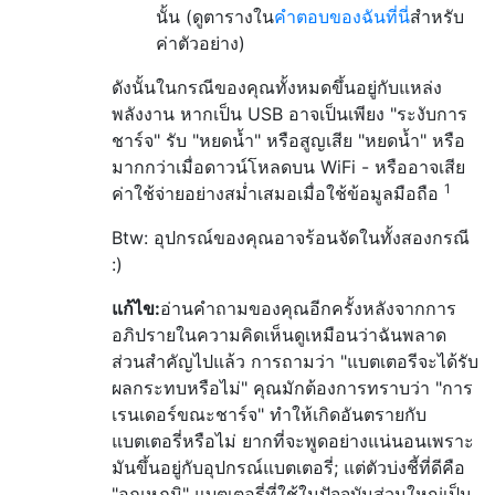
นั้น (ดูตารางใน
คำตอบของฉันที่นี่
สำหรับ
ค่าตัวอย่าง)
ดังนั้นในกรณีของคุณทั้งหมดขึ้นอยู่กับแหล่ง
พลังงาน หากเป็น USB อาจเป็นเพียง "ระงับการ
ชาร์จ" รับ "หยดน้ำ" หรือสูญเสีย "หยดน้ำ" หรือ
มากกว่าเมื่อดาวน์โหลดบน WiFi - หรืออาจเสีย
1
ค่าใช้จ่ายอย่างสม่ำเสมอเมื่อใช้ข้อมูลมือถือ
Btw: อุปกรณ์ของคุณอาจร้อนจัดในทั้งสองกรณี
:)
แก้ไข:
อ่านคำถามของคุณอีกครั้งหลังจากการ
อภิปรายในความคิดเห็นดูเหมือนว่าฉันพลาด
ส่วนสำคัญไปแล้ว การถามว่า "แบตเตอรีจะได้รับ
ผลกระทบหรือไม่" คุณมักต้องการทราบว่า "การ
เรนเดอร์ขณะชาร์จ" ทำให้เกิดอันตรายกับ
แบตเตอรี่หรือไม่ ยากที่จะพูดอย่างแน่นอนเพราะ
มันขึ้นอยู่กับอุปกรณ์แบตเตอรี่; แต่ตัวบ่งชี้ที่ดีคือ
"อุณหภูมิ" แบตเตอรี่ที่ใช้ในปัจจุบันส่วนใหญ่เป็น