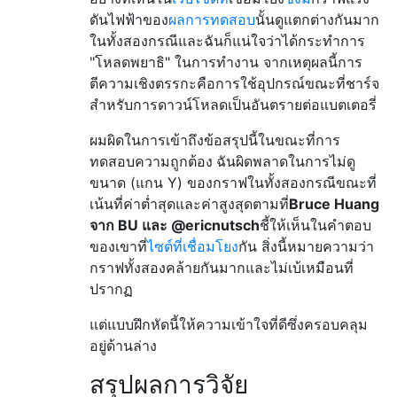
ดันไฟฟ้าของ
ผลการทดสอบ
นั้นดูแตกต่างกันมาก
ในทั้งสองกรณีและฉันก็แน่ใจว่าได้กระทำการ
"โหลดพยาธิ" ในการทำงาน จากเหตุผลนี้การ
ตีความเชิงตรรกะคือการใช้อุปกรณ์ขณะที่ชาร์จ
สำหรับการดาวน์โหลดเป็นอันตรายต่อแบตเตอรี่
ผมผิดในการเข้าถึงข้อสรุปนี้ในขณะที่การ
ทดสอบความถูกต้อง
ฉันผิดพลาดในการไม่ดู
ขนาด (แกน Y) ของกราฟในทั้งสองกรณีขณะที่
เน้นที่ค่าต่ำสุดและค่าสูงสุดตามที่
Bruce Huang
จาก BU และ @ericnutsch
ชี้ให้เห็นในคำตอบ
ของเขาที่
ไซต์ที่เชื่อมโยง
กัน สิ่งนี้หมายความว่า
กราฟทั้งสองคล้ายกันมากและไม่เบ้เหมือนที่
ปรากฏ
แต่แบบฝึกหัดนี้ให้ความเข้าใจที่ดีซึ่งครอบคลุม
อยู่ด้านล่าง
สรุปผลการวิจัย