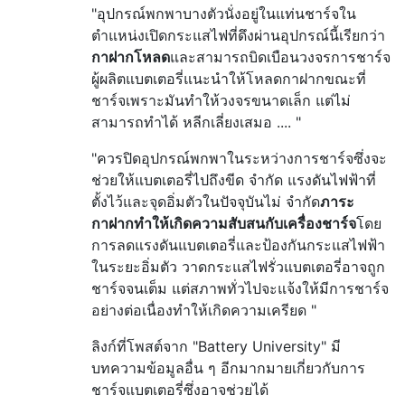
"อุปกรณ์พกพาบางตัวนั่งอยู่ในแท่นชาร์จใน
ตำแหน่งเปิดกระแสไฟที่ดึงผ่านอุปกรณ์นี้เรียกว่า
กาฝากโหลด
และสามารถบิดเบือนวงจรการชาร์จ
ผู้ผลิตแบตเตอรี่แนะนำให้โหลดกาฝากขณะที่
ชาร์จเพราะมันทำให้วงจรขนาดเล็ก แต่ไม่
สามารถทำได้ หลีกเลี่ยงเสมอ .... "
"ควรปิดอุปกรณ์พกพาในระหว่างการชาร์จซึ่งจะ
ช่วยให้แบตเตอรี่ไปถึงขีด จำกัด แรงดันไฟฟ้าที่
ตั้งไว้และจุดอิ่มตัวในปัจจุบันไม่ จำกัด
ภาระ
กาฝากทำให้เกิดความสับสนกับเครื่องชาร์จ
โดย
การลดแรงดันแบตเตอรี่และป้องกันกระแสไฟฟ้า
ในระยะอิ่มตัว วาดกระแสไฟรั่วแบตเตอรี่อาจถูก
ชาร์จจนเต็ม แต่สภาพทั่วไปจะแจ้งให้มีการชาร์จ
อย่างต่อเนื่องทำให้เกิดความเครียด "
ลิงก์ที่โพสต์จาก "Battery University" มี
บทความข้อมูลอื่น ๆ อีกมากมายเกี่ยวกับการ
ชาร์จแบตเตอรี่ซึ่งอาจช่วยได้