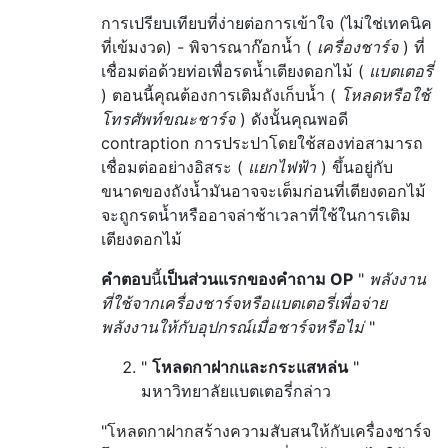
การเปรียบเทียบที่ง่ายต่อการเข้าใจ (ไม่ใช่เทคนิค
ที่เข้มงวด) - พิจารณาก๊อกน้ำ (
เครื่องชาร์จ
) ที่
เชื่อมต่อด้วยท่อเพื่อรดน้ำเตียงดอกไม้ (
แบตเตอรี่
) ตอนนี้คุณต้องการเติมถังเก็บน้ำ (
โหลดหรือใช้
โทรศัพท์ขณะชาร์จ
) ดังนั้นคุณพอดี
contraption การประปาโดยใช้สองท่อสามารถ
เชื่อมต่ออย่างอิสระ (
แยกไฟฟ้า
) ขึ้นอยู่กับ
ขนาดของถังน้ำมันอาจจะเต็มก่อนที่เตียงดอกไม้
จะถูกรดน้ำหรืออาจล่าช้าเวลาที่ใช้ในการเติม
เตียงดอกไม้
คำตอบ
นี้
เป็นส่วนแรกของคำถาม OP
"
พลังงาน
ที่ใช้จากเครื่องชาร์จหรือแบตเตอรี่เพื่อจ่าย
พลังงานให้กับอุปกรณ์เมื่อชาร์จหรือไม่
"
"
โหลดกาฝากและกระแสหล่น
"
มหาวิทยาลัยแบตเตอรี่กล่าว
"โหลดกาฝากสร้างความสับสนให้กับเครื่องชาร์จ