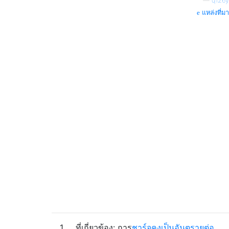
—
q126y
แหล่งที่มา
1
ที่เกี่ยวข้อง: การ
ชาร์จคงเป็นอันตรายต่อ