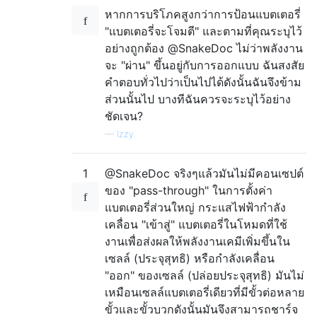
หากการบริโภคสูงกว่าการป้อนแบตเตอรี่
"แบตเตอรี่จะโจมตี" และตามที่คุณระบุไว้
อย่างถูกต้อง @SnakeDoc ไม่ว่าพลังงาน
จะ "ผ่าน" ขึ้นอยู่กับการออกแบบ ฉันสงสัย
คำตอบทั่วไปว่าเป็นไปได้ดังนั้นฉันจึงข้าม
ส่วนนั้นไป บางทีฉันควรจะระบุไว้อย่าง
ชัดเจน?
—
Izzy
1
@SnakeDoc จริงๆแล้วมันไม่มีคอนเซปต์
ของ "pass-through" ในการตั้งค่า
แบตเตอรี่ส่วนใหญ่ กระแสไฟฟ้ากำลัง
เคลื่อน "เข้าสู่" แบตเตอรี่ในโหมดที่ใช้
งานเพื่อส่งผลให้พลังงานเคมีเพิ่มขึ้นใน
เซลล์ (ประจุสุทธิ) หรือกำลังเคลื่อน
"ออก" ของเซลล์ (ปล่อยประจุสุทธิ) มันไม่
เหมือนเซลล์แบตเตอรี่เดียวที่มีขั้วต่อหลาย
ขั้วและขั้วบวกดังนั้นมันจึงสามารถชาร์จ