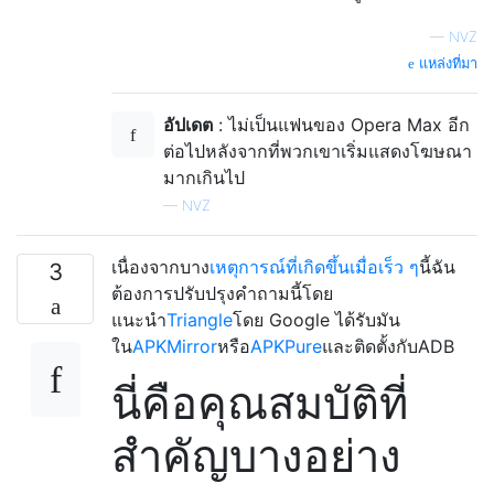
—
NVZ
แหล่งที่มา
อัปเดต
: ไม่เป็นแฟนของ Opera Max อีก
ต่อไปหลังจากที่พวกเขาเริ่มแสดงโฆษณา
มากเกินไป
—
NVZ
เนื่องจากบาง
เหตุการณ์ที่เกิดขึ้นเมื่อเร็ว ๆ
นี้ฉัน
3
ต้องการปรับปรุงคำถามนี้โดย
แนะนำ
Triangle
โดย Google ได้รับมัน
ใน
APKMirror
หรือ
APKPure
และติดตั้งกับADB
นี่คือคุณสมบัติที่
สำคัญบางอย่าง