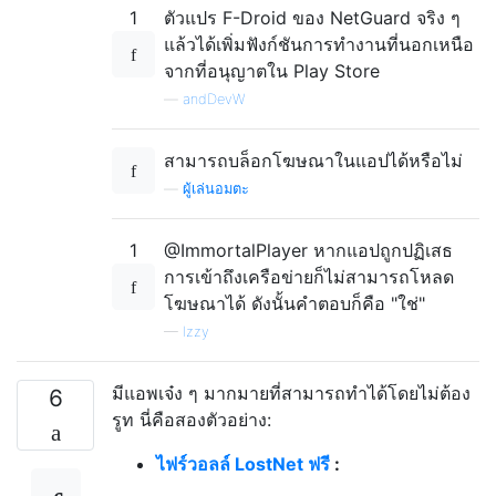
1
ตัวแปร F-Droid ของ NetGuard จริง ๆ
แล้วได้เพิ่มฟังก์ชันการทำงานที่นอกเหนือ
จากที่อนุญาตใน Play Store
—
andDevW
สามารถบล็อกโฆษณาในแอปได้หรือไม่
—
ผู้เล่นอมตะ
1
@ImmortalPlayer หากแอปถูกปฏิเสธ
การเข้าถึงเครือข่ายก็ไม่สามารถโหลด
โฆษณาได้ ดังนั้นคำตอบก็คือ "ใช่"
—
Izzy
มีแอพเจ๋ง ๆ มากมายที่สามารถทำได้โดยไม่ต้อง
6
รูท นี่คือสองตัวอย่าง:
ไฟร์วอลล์ LostNet ฟรี
: