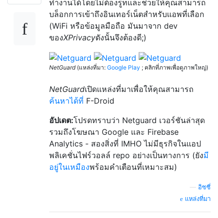
ทำงานได้โดยไม่ต้องรูทและช่วยให้คุณสามารถ
บล็อกการเข้าถึงอินเทอร์เน็ตสำหรับแอพที่เลือก
(WiFi หรือข้อมูลมือถือ มันมาจาก dev
ของ
XPrivacy
ดังนั้นจึงต้องดี;)
NetGuard
(แหล่งที่มา:
Google Play
; คลิกที่ภาพเพื่อดูภาพใหญ่)
NetGuard
เปิดแหล่งที่มาเพื่อให้คุณสามารถ
ค้นหาได้ที่
F-Droid
อัปเดต:
โปรดทราบว่า Netguard เวอร์ชันล่าสุด
รวมถึงโฆษณา Google และ Firebase
Analytics - สองสิ่งที่ IMHO ไม่มีธุรกิจในแอป
พลิเคชั่นไฟร์วอลล์ repo อย่างเป็นทางการ (ยัง
มี
อยู่ในเหมือง
พร้อมคำเตือนที่เหมาะสม)
—
อิซซี่
แหล่งที่มา