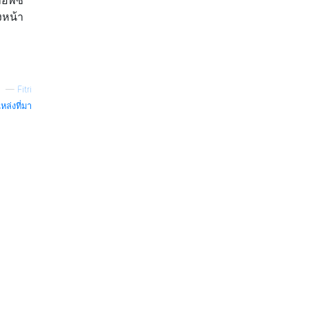
อพีซี
งหน้า
—
Fitri
หล่งที่มา