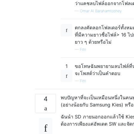
ว่าแคชลบไฟล์ออกจากโฟลเ
—
Omar Al Barahamtoshey
ตกลงคัดลอกโฟลเดอร์ทั้งหมดท
ที่มีความยาวชื่อไฟล์> 16 ไป
ยาว ๆ ด้วยหรือไม่
—
Fitri
1
ขอโทษฉันพยายามลบไฟล์ที่น่า
จะโพสต์ว่าเป็นคำตอบ
—
Fitri
พบปัญหาที่จะเป็นเหมือนหนึ่งในคนพูดใ
4
(อย่างน้อยกับ Samsung Kies) หรือต
ฉันนำ SD ภายนอกออกแล้วใช้ Kies
ต้องการเพียงแค่อัพเดต SW และจัดการ