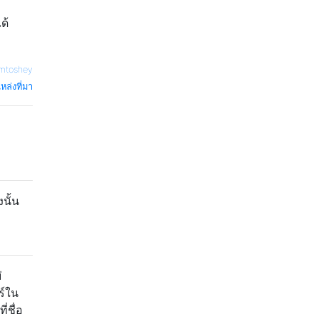
ด้
mtoshey
หล่งที่มา
่
นั้น
่
ร์ใน
่ชื่อ