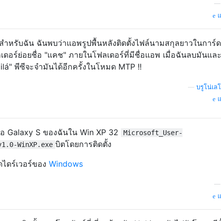
แ
สุดสำหรับฉัน ฉันพบว่าแอพรูปพื้นหลังติดตั้งไฟล์นามสกุลยาวในการ์
เดอร์ย่อยชื่อ "แคช" ภายในโฟลเดอร์ที่มีชื่อแอพ เมื่อฉันลบมันและ
lá" พีซีจะจำมันได้อีกครั้งในโหมด MTP !!
—
บรูโน่เล
แ
ต่อ Galaxy S ของฉันใน Win XP 32
Microsoft_User-
บิตโดยการติดตั้ง
v1.0-WinXP.exe
ุดไดร์เวอร์ของ
Windows
แ