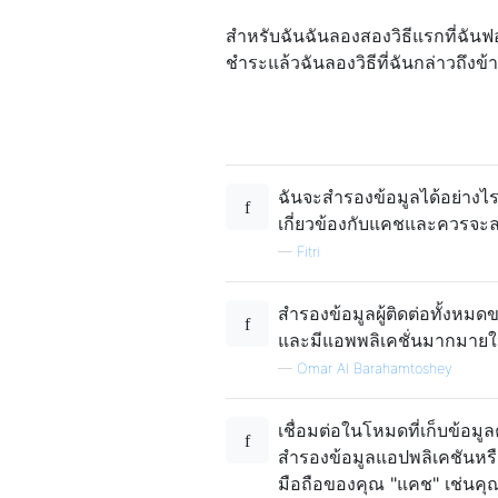
สำหรับฉันฉันลองสองวิธีแรกที่ฉั
ชำระแล้วฉันลองวิธีที่ฉันกล่าวถึง
ฉันจะสำรองข้อมูลได้อย่างไรถ้
เกี่ยวข้องกับแคชและควรจะ
—
Fitri
สำรองข้อมูลผู้ติดต่อทั้งห
และมีแอพพลิเคชั่นมากมายใน
—
Omar Al Barahamtoshey
เชื่อมต่อในโหมดที่เก็บข้อมู
สำรองข้อมูลแอปพลิเคชันหรือ
มือถือของคุณ "แคช" เช่นคุณ