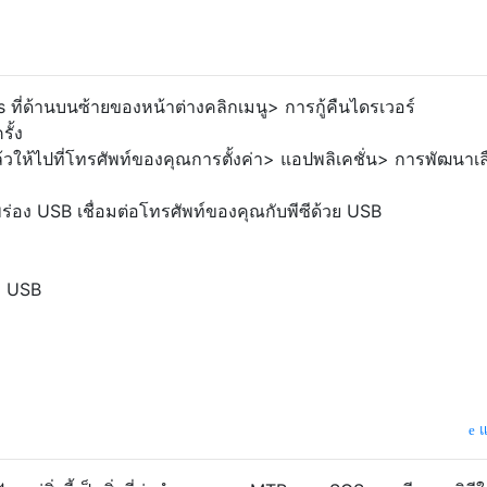
 ที่ด้านบนซ้ายของหน้าต่างคลิกเมนู> การกู้คืนไดรเวอร์
รั้ง
แล้วให้ไปที่โทรศัพท์ของคุณการตั้งค่า> แอปพลิเคชั่น> การพัฒนาเ
อง USB เชื่อมต่อโทรศัพท์ของคุณกับพีซีด้วย USB
ก USB
แ