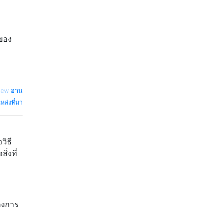
์ของ
hew อ่าน
หล่งที่มา
วิธี
่งที่
างการ