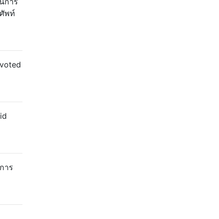
ในการ
ศัพท์
pvoted
id
ำการ