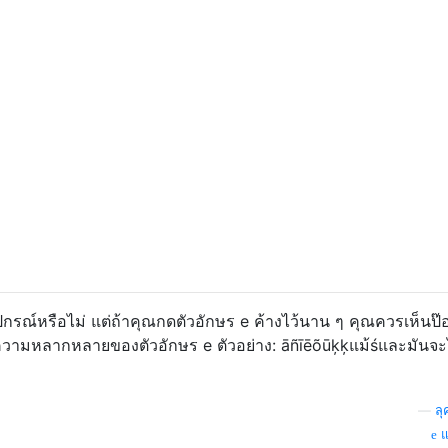
ปกรณ์หรือไม่ แต่ถ้าคุณกดตัวอักษร e ค้างไว้นาน ๆ คุณควรเห็นป๊อ
น้นความหลากหลายของตัวอักษร e ตัวอย่าง: āñīēõūķķแม้śและมันจะไ
—
ลุ
แ