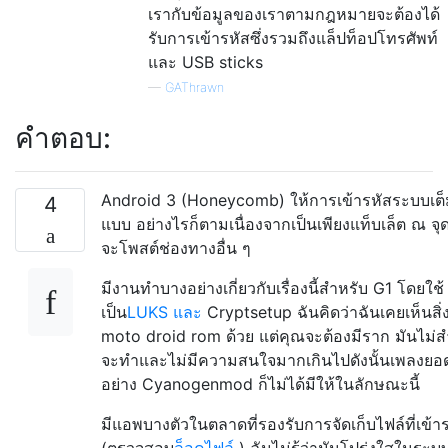
เรากับข้อมูลของเราตามกฎหมายจะต้องได้
รับการเข้ารหัสซึ่งรวมถึงแล็ปท็อปโทรศัพท์
และ USB sticks
—
GAThrawn
คำตอบ:
Android 3 (Honeycomb) ให้การเข้ารหัสระบบเต็
4
แบบ อย่างไรก็ตามเนื่องจากเป็นเพียงแท็บเล็ต ณ จุดน
จะโพสต์ช่องทางอื่น ๆ
มีงานทำบางอย่างเกี่ยวกับเรื่องนี้สำหรับ G1 โดยใช้
เป็น
LUKS และ
Cryptsetup ฉันคิดว่าฉันเคยเห็นสิ่ง
moto droid rom ด้วย แต่คุณจะต้องมีราก มันไม่สำ
จะทำและไม่มีความสนใจมากเกินไปดังนั้นเพลงยอ
อย่าง Cyanogenmod ก็ไม่ได้มีให้ในลักษณะนี้
มีแอพบางตัวในตลาดที่รองรับการจัดเก็บไฟล์ที่เข้า
(ตรวจสอบ
ล็อคไฟล์
) ฉันไม่รู้ว่ามันโปร่งใสในระบ