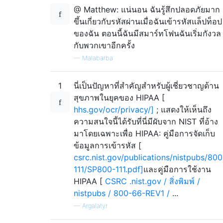
@ Matthew: แน่นอน ฉันรู้สึกปลอดภัยมาก
ขึ้นเกี่ยวกับรหัสผ่านเมื่อฉันเข้ารหัสแล็ปท็อป
ของฉัน ตอนนี้ฉันมีสมาร์ทโฟนฉันเริ่มกังวล
กับพวกเขาอีกครั้ง
—
Malabarba
1
นี่เป็นปัญหาที่สำคัญสำหรับผู้เชี่ยวชาญด้าน
สุขภาพในยุคของ HIPAA [
hhs.gov/ocr/privacy/]
; แสดงให้เห็นถึง
ความสนใจนี้ได้รับที่นี่มีผับจาก NIST ที่อ้าง
มาโดยเฉพาะเพื่อ HIPAA: คู่มือการจัดเก็บ
ข้อมูลการเข้ารหัส [
csrc.nist.gov/publications/nistpubs/800
111/SP800-111.pdf]
และคู่มือการใช้งาน
HIPAA [
CSRC .nist.gov / สิ่งพิมพ์ /
nistpubs / 800-66-REV1 /
...
—
Argalatyr