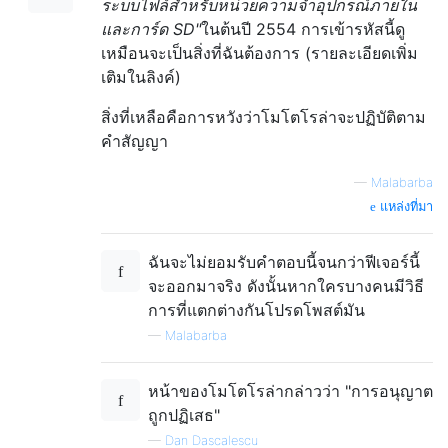
ระบบไฟล์สำหรับหน่วยความจำอุปกรณ์ภายใน
และการ์ด SD"
ในต้นปี 2554 การเข้ารหัสนี้ดู
เหมือนจะเป็นสิ่งที่ฉันต้องการ (รายละเอียดเพิ่ม
เติมในลิงค์)
สิ่งที่เหลือคือการหวังว่าโมโตโรล่าจะปฏิบัติตาม
คำสัญญา
—
Malabarba
แหล่งที่มา
ฉันจะไม่ยอมรับคำตอบนี้จนกว่าฟีเจอร์นี้
จะออกมาจริง ดังนั้นหากใครบางคนมีวิธี
การที่แตกต่างกันโปรดโพสต์มัน
—
Malabarba
หน้าของโมโตโรล่ากล่าวว่า "การอนุญาต
ถูกปฏิเสธ"
—
Dan Dascalescu