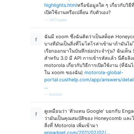
highlights.html
หรือข้อมูลใด ๆ เกี่ยวกับวิธีท
เปิดใช้งานหรือเปลี่ยน กับตัวเอง?
—
GAThrawn
ฉันมี xoom ซึ่งฉันคิดว่าเป็นสต็อค Honey
บางทีมันเป็นสิ่งที่โมโตโรล่าเข้ามาถ้ามันไม่ไ
เรียกออกมาในบันทึกย่อประจำรุ่น? ฉันเห็น
สำหรับ 3.0 มี API การเข้ารหัสแล้ว นี่คือลิง
motorola เกี่ยวกับวิธีการเปิดใช้งาน (ที่ฉัน
ใน xoom ของฉัน)
motorola-global-
portal.custhelp.com/app/answers/detail
…
—
krondor
ดูเหมือนว่า 'ตัวแทน Google' บอกกับ Eng
ว่ามันเป็นคุณสมบัติของ Honeycomb และไม
สิ่งที่ Motorola เพิ่มเข้ามา
engadget.com/2011/02/02/…