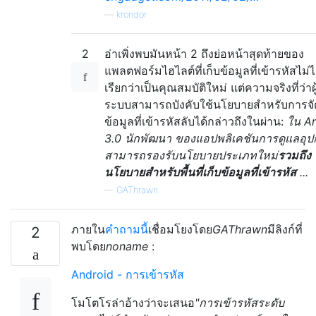
—
krondor
2
อ่าเพิ่งพบมันหน้า 2 ถึงย่อหน้าสุดท้ายของ
แพลตฟอร์มไฮไลต์ที่เก็บข้อมูลที่เข้ารหัสไม่ไ
เรียกว่าเป็นคุณสมบัติใหม่ แต่ความจริงที่ว่าผู
ระบบสามารถบังคับใช้นโยบายสำหรับการจัด
ข้อมูลที่เข้ารหัสลับได้กล่าวถึงในผ่าน:
ใน A
3.0 นักพัฒนา ของแอปพลิเคชันการดูแลอุป
สามารถรองรับนโยบายประเภทใหม่
รวมถึง
นโยบายสำหรับพื้นที่เก็บข้อมูลที่เข้ารหัส
...
—
GAThrawn
ภายใน
คำถามนี้
เชื่อมโยงโดย
GAThrawn
มีลิงก์ที่
2
พบโดย
noname
:
Android - การเข้ารหัส
โมโตโรล่าอ้างว่าจะเสนอ
"การเข้ารหัสระดับ