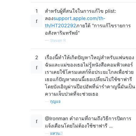
1
สำหรับผู้ที่สนใจในการแก้ไข plist:
ลอง
support.apple.com/th-
th/HT202292
ภายใต้ "การแก้ไขรายการ
อสังหาริมทรัพย์"
—
Steven R.
2
เรื่องนี้ทำให้เกิดปัญหาใหญ่สำหรับแฟนของ
ฉันและแม่ของเธอไม่รู้หนังสือคอมพิวเตอร์
เราเคยใช้โครมเดสก์ท็อประยะไกลเพื่อช่วย
เธอแก้ปัญหาตอนนี้เธอเปลี่ยนไปใช้ซาฟารี
โดยบังเอิญผ่านป๊อปอัพที่น่ารำคาญนี้มันเป็น
ความเจ็บปวดที่จะช่วยเธอ
—
กุญแจ
@Ironman คำถามที่ถามถึงวิธีการปิดการ
แจ้งเตือนโดยไม่ต้องใช้ซาฟารี ...
—
แหวนØ