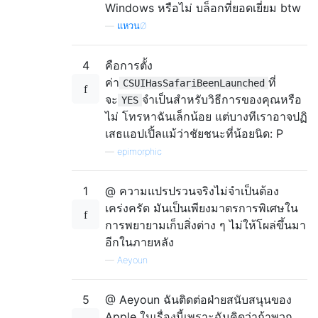
Windows หรือไม่ บล็อกที่ยอดเยี่ยม btw
—
แหวนØ
4
คือการตั้ง
ค่า
ที่
CSUIHasSafariBeenLaunched
จะ
จำเป็นสำหรับวิธีการของคุณหรือ
YES
ไม่ โทรหาฉันเล็กน้อย แต่บางทีเราอาจปฏิ
เสธแอปเปิ้ลแม้ว่าชัยชนะที่น้อยนิด: P
—
epimorphic
1
@ ความแปรปรวนจริงไม่จำเป็นต้อง
เคร่งครัด มันเป็นเพียงมาตรการพิเศษใน
การพยายามเก็บสิ่งต่าง ๆ ไม่ให้โผล่ขึ้นมา
อีกในภายหลัง
—
Aeyoun
5
@ Aeyoun ฉันติดต่อฝ่ายสนับสนุนของ
Apple ในเรื่องนี้เพราะฉันคิดว่าถ้าพวก