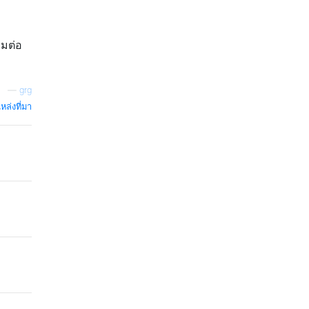
อมต่อ
—
grg
หล่งที่มา