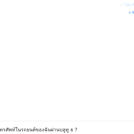
—
Tim P
แ
บโทรศัพท์ในรถยนต์ของฉันผ่านบลูทู ธ ?