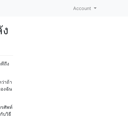
Account
ัง
ทีถึง
ว่าถ้า
ของฉัน
ทรศัพท์
ับวิธี