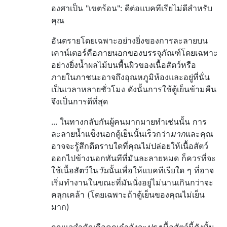
องศาเป็น "เขตร้อน": ดีต่อแบคทีเรียไม่ดีสำหรับ
คุณ
อันตรายโดยเฉพาะอย่างยิ่งของการละลายบน
เคาน์เตอร์คือภายนอกของบรรจุภัณฑ์โดยเฉพาะ
อย่างยิ่งน้ำผลไม้บนพื้นผิวของเนื้อสัตว์หรือ
ภายในภาชนะอาจถึงอุณหภูมิห้องและอยู่ที่นั่น
เป็นเวลาหลายชั่วโมง ดังนั้นการใช้ตู้เย็นข้ามคืน
จึงเป็นการดีที่สุด
... ในทางกลับกันผู้คนมากมายทำเช่นนั้น การ
ละลายน้ำแข็งนอกตู้เย็นนั้นเร็วกว่า
มาก
และคุณ
อาจจะรู้สึกดีตราบใดที่คุณไม่ปล่อยให้เนื้อสัตว์
ออกไปข้างนอกทันทีที่มันละลายหมด ก็ควรที่จะ
ใช้เนื้อสัตว์ใน
วัน
นั้นเพื่อให้แบคทีเรียใด ๆ ที่อาจ
เริ่มทำงานในขณะที่มันนั่งอยู่ไม่นานเกินกว่าจะ
คลุกเคล้า (โดยเฉพาะถ้าตู้เย็นของคุณไม่เย็น
มาก)
กุญแจสำคัญคือคุณกำลังจะ
ปรุง
เนื้อสัตว์นี้ดังนั้น