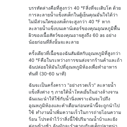
บรรทัดล่างคือที่สูงกว่า 40 ℉สิ่งที่จะเติบโต
ด้วย
การละลายน้ำแข็งสเต็กในตู้เย็นคุณมั่นใจได้ว่า
ไม่มีส่วนใดของสเต็กจะสูงกว่า 40 ℉ หาก
ละลายน้ำแข็งบนเคาน์เตอร์ของคุณอุณหภูมิพื้น
ผิวของเนื้อสัตว์ของคุณอาจสูงถึง 60 as อย่าง
น้อยก่อนที่สิ่งนั้นจะละลาย
ครั้งเดียวที่เนื้อของฉันสัมผัสกับอุณหภูมิที่สูงกว่า
40 ℉คือในระหว่างการขนส่งจากร้านค้าและถ้า
ฉันปล่อยให้มันไปที่อุณหภูมิห้องเพื่อทำอาหาร
ทันที (30-60 นาที)
ฉันจะเป็นครั้งคราว "อย่างรวดเร็ว" ละลายน้ำ
แข็งสิ่งต่าง ๆ ภายใต้น้ำ
ไหลเย็น
ในอ่างล้างจาน
ฉันแนะนำให้ใช้กับน้ำนิ่งเพราะมันจะไปถึง
อุณหภูมิห้องและคำเตือนก่อนหน้านี้จะถูกนำไป
ใช้
ทำงาน
น้ำเพิ่มความเร็วในการถ่ายโอนความ
ร้อน โปรดจำไว้ว่าสิ่งนี้ใช้ปริมาณน้ำบ้าและยัง
ค่อนข้างช้า ฉันมักจะรำคาญกับสเต็กปลาทูน่า