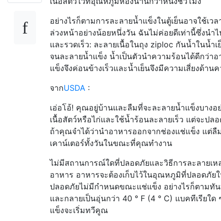
เนื้อสัตว์ไว้ที่อุณหภูมิห้องนานกว่าหนึ่งชั่วโมง
อย่างไรก็ตามการละลายน้ำแข็งในตู้เย็นอาจใช้เ
ล่วงหน้าอย่างน้อยหนึ่งวัน ฉันไม่ค่อยดีเท่านี้ซึ่งนำไ
และรวดเร็ว: ละลายเนื้อในถุง ziploc กันน้ำในน้ำเย
จนละลายน้ำแข็ง น้ำเป็นตัวนำความร้อนได้ดีกว่าอ
แข็งจึงค่อนข้างเร็วและน้ำเย็นจึงมีความเสี่ยงด้าน
จาก
USDA
:
เอ่อโอ้! คุณอยู่บ้านและลืมที่จะละลายน้ำแข็งบาง
เนื้อสัตว์หรือไก่และใช้น้ำร้อนละลายเร็ว แต่จะปลอ
ถ้าคุณจำได้ว่านำอาหารออกจากช่องแช่แข็ง แต่ลืมแล
เคาน์เตอร์ทั้งวันในขณะที่คุณทำงาน
ไม่มีสถานการณ์ใดที่ปลอดภัยและวิธีการละลายเหล่า
อาหาร อาหารจะต้องเก็บไว้ในอุณหภูมิที่ปลอดภัย
ปลอดภัยไม่มีกำหนดขณะแช่แข็ง อย่างไรก็ตามทันที
และกลายเป็นอุ่นกว่า 40 ° F (4 ° C) แบคทีเรียใด ๆ ท
แข็งจะเริ่มทวีคูณ