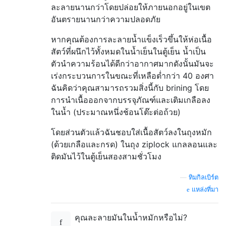
ละลายนานกว่าโดยปล่อยให้ภายนอกอยู่ในเขต
อันตรายนานกว่าความปลอดภัย
หากคุณต้องการละลายน้ำแข็งเร็วขึ้นให้ห่อเนื้อ
สัตว์ที่ผนึกไว้ทั้งหมดในน้ำเย็นในตู้เย็น น้ำเป็น
ตัวนำความร้อนได้ดีกว่าอากาศมากดังนั้นมันจะ
เร่งกระบวนการในขณะที่เหลือต่ำกว่า 40 องศา
ฉันคิดว่าคุณสามารถรวมสิ่งนี้กับ brining โดย
การนำเนื้อออกจากบรรจุภัณฑ์และเติมเกลือลง
ในน้ำ (ประมาณหนึ่งช้อนโต๊ะต่อถ้วย)
โดยส่วนตัวแล้วฉันชอบใส่เนื้อสัตว์ลงในถุงหมัก
(ด้วยเกลือและกรด) ในถุง ziplock แกลลอนและ
ติดมันไว้ในตู้เย็นสองสามชั่วโมง
—
ทิมกิลเบิร์ต
แหล่งที่มา
คุณละลายมันในน้ำหมักหรือไม่?