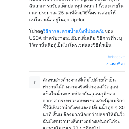
ฉันสามารถรับสเต็กปลาทูน่าหนา 1 นิ้วละลายใน
เวลาประมาณ 25 นาทีด้วยวิธีนี้ตรวจสอบให้
แน่ใจว่าเนื้ออยู่ในถุง zip-loc
โปรดดู
วิธีการละลายน้ำแข็งที่ปลอดภัย
ของ
USDA สำหรับรายละเอียดเพิ่มเติม วิธีการที่ระบุ
ไว้เท่านั้นคือตู้เย็นไมโครเวฟและวิธีน้ำเย็น
—
hobodave
แหล่งที่มา
ฉันพบอ่างล้างจานที่เต็มไปด้วยน้ำเย็น
ทำงานได้ดี ความจริงที่ว่าคุณมีวัตถุแช่
แข็งในน้ำจะช่วยป้องกันอุณหภูมิของ
อากาศ กระทรวงเกษตรของสหรัฐอเมริกา
ชี้ให้เห็นว่าน้ำยังคงและเปลี่ยนน้ำทุก ๆ 30
นาที สิ้นเปลืองมากน้อยกว่าปล่อยให้มันวิ่ง
ฉันยังพบว่าบางสิ่งบางอย่างเช่นอกไก่จะ
ละลายในเวลา 30 นาทีต่อไป