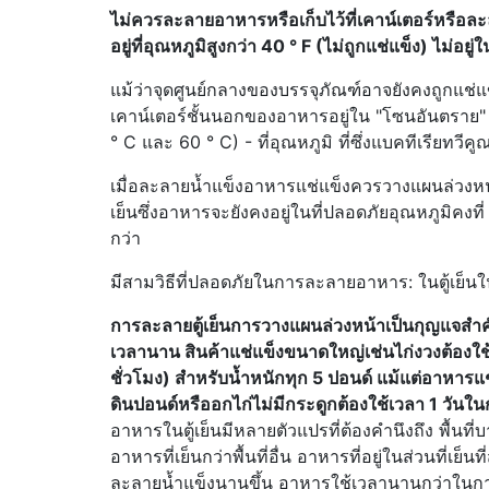
ไม่ควรละลายอาหารหรือเก็บไว้ที่เคาน์เตอร์หรือละ
อยู่ที่อุณหภูมิสูงกว่า 40 ° F (ไม่ถูกแช่แข็ง) ไม่อยู
แม้ว่าจุดศูนย์กลางของบรรจุภัณฑ์อาจยังคงถูกแช่แ
เคาน์เตอร์ชั้นนอกของอาหารอยู่ใน "โซนอันตราย" 
° C และ 60 ° C) - ที่อุณหภูมิ ที่ซึ่งแบคทีเรียทวีค
เมื่อละลายน้ำแข็งอาหารแช่แข็งควรวางแผนล่วงห
เย็นซึ่งอาหารจะยังคงอยู่ในที่ปลอดภัยอุณหภูมิคงที่
กว่า
มีสามวิธีที่ปลอดภัยในการละลายอาหาร: ในตู้เย็
การละลายตู้เย็นการวางแผนล่วงหน้าเป็นกุญแจสำคัญ
เวลานาน สินค้าแช่แข็งขนาดใหญ่เช่นไก่งวงต้องใช้
ชั่วโมง) สำหรับน้ำหนักทุก 5 ปอนด์ แม้แต่อาหารแช
ดินปอนด์หรืออกไก่ไม่มีกระดูกต้องใช้เวลา 1 วัน
อาหารในตู้เย็นมีหลายตัวแปรที่ต้องคำนึงถึง พื้นที่
อาหารที่เย็นกว่าพื้นที่อื่น อาหารที่อยู่ในส่วนที่เย็
ละลายน้ำแข็งนานขึ้น อาหารใช้เวลานานกว่าในการล