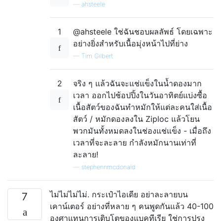
—
ahsteele
1
@ahsteele ใช่ฉันชอบผลลัพธ์ โดยเฉพาะ
อย่างยิ่งสำหรับเนื้อมุ่งหน้าไปที่ย่าง
—
Tim Gilbert
2
จริง ๆ แล้วฉันจะแช่แข็งในน้ำดองมาก
เวลา ออกไปช้อปปิ้งในวันอาทิตย์แบ่งซื้อ
เนื้อสัตว์ของฉันทำหมักให้แต่ละคนใส่เนื้อ
สัตว์ / หมักดองลงใน Ziploc แล้วโยน
พวกมันทั้งหมดลงในช่องแช่แข็ง - เมื่อถึง
เวลาที่จะละลาย กำลังหมักนานเท่าที่
ละลาย!
—
stephennmcdonald
ไม่ไม่ไม่ไม่. กระเป๋าไอเดีย อย่าละลายบน
7
เคาน์เตอร์ อย่างที่หลาย ๆ คนพูดกันแล้ว 40-100
องศาแทนการเติบโตของแบคทีเรีย ใช่การปรุง