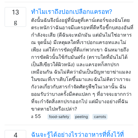
ทำไมเราถึงปอกเปลือกแครอท?
13
ดังนั้นฉันจึงนั่งอยู่ที่นั่นดูที่เคาน์เตอร์ของฉันโดย
ตระหนักว่าฉันอาจมีแครอทที่ดีหรือขี้กบสองอันที่
กำลังจะเสีย (ดีฉันจะหมักมัน แต่มันไม่ใช่อาหาร
ณ จุดนั้น) มีเหตุผลใดที่เราปอกแครอทและไม่
เพียง แต่ให้การขัดถูที่ดีแก่พวกเขา ฉันหมายถึง
การขัดผิวนั้นใช้กับมันฝรั่ง (ตราบใดที่มันไม่ได้
เป็นสีเขียวใต้ผิวหนัง) และแครอทก็สกปรก
เหมือนกัน ฉันไม่คิดว่ามันเป็นปัญหายาฆ่าแมลง
ในขณะที่เราเติบโตขึ้นมาและฉันไม่คิดว่าเราจะ
กังวลเกี่ยวกับสารกำจัดศัตรูพืชในเวลานั้น ฉัน
ยอมรับว่าบางครั้งมีคดแปลก ๆ ที่อาจจะยากกว่า
ที่จะกำจัดสิ่งสกปรกออกไป แต่มีบางอย่างที่ฉัน
ขาดหายไปหรือเปล่า?
55
food-safety
peeling
carrots
ฉันจะรู้ได้อย่างไรว่าอาหารที่ทิ้งไว้ที่
4