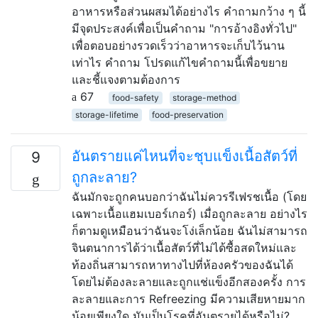
อาหารหรือส่วนผสมได้อย่างไร คำถามกว้าง ๆ นี้
มีจุดประสงค์เพื่อเป็นคำถาม "การอ้างอิงทั่วไป"
เพื่อตอบอย่างรวดเร็วว่าอาหารจะเก็บไว้นาน
เท่าไร คำถาม โปรดแก้ไขคำถามนี้เพื่อขยาย
และชี้แจงตามต้องการ
67
food-safety
storage-method
storage-lifetime
food-preservation
อันตรายแค่ไหนที่จะชุบแข็งเนื้อสัตว์ที่
9
ถูกละลาย?
ฉันมักจะถูกคนบอกว่าฉันไม่ควรรีเฟรชเนื้อ (โดย
เฉพาะเนื้อแฮมเบอร์เกอร์) เมื่อถูกละลาย อย่างไร
ก็ตามดูเหมือนว่าฉันจะโง่เล็กน้อย ฉันไม่สามารถ
จินตนาการได้ว่าเนื้อสัตว์ที่ไม่ได้ซื้อสดใหม่และ
ท้องถิ่นสามารถหาทางไปที่ห้องครัวของฉันได้
โดยไม่ต้องละลายและถูกแช่แข็งอีกสองครั้ง การ
ละลายและการ Refreezing มีความเสียหายมาก
น้อยเพียงใด มันเป็นโรคที่อันตรายได้หรือไม่?