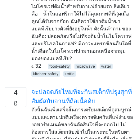
ไมโครเวฟต้มน้ำสำหรับกาแฟถ้วยแรก สิ่งเดียว
คือ - น้ำในแอฟริกาใต้ไม่ได้คุณภาพดีที่สุดเมื่อ
คุณได้รับจากก๊อก ฉันคิดว่าใช้กาต้มน้ำฆ่า
แบคทีเรียบางตัวที่ยังอยู่ในน้ำ ดังนั้นคำถามของ
ฉันคือ: ปลอดภัยหรือไม่ที่จะต้มน้ำในไมโครเวฟ
และบริโภคในกาแฟ? มีภาวะแทรกซ้อนอื่นใดที่
น้ำเดือดในไมโครเวฟนำมานอกเหนือจากมุม
มองของแบคทีเรีย?
32
food-safety
microwave
water
kitchen-safety
kettle
จะปลอดภัยไหมที่จะกินสเต็กที่ปรุงสุกที่
4
สัมผัสกับจานที่ถือเนื้อดิบ
ดังนั้นฉันเพิ่งเสร็จสิ้นการเตรียมสเต็กที่ดูสมบูรณ์
แบบและตามปกติเครื่องตรวจจับควันที่แพ้ง่ายขอ
งอพาร์ทเมนต์ของฉันตัดสินใจที่จะออกไป ไม่
ต้องการใส่สเต็กกลับเข้าไปในกระทะในพริบตา