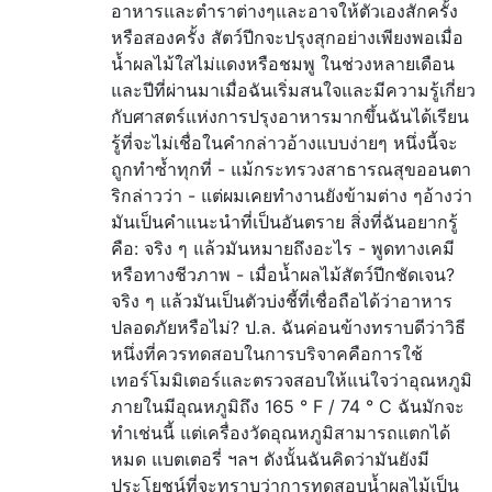
อาหารและตำราต่างๆและอาจให้ตัวเองสักครั้ง
หรือสองครั้ง สัตว์ปีกจะปรุงสุกอย่างเพียงพอเมื่อ
น้ำผลไม้ใสไม่แดงหรือชมพู ในช่วงหลายเดือน
และปีที่ผ่านมาเมื่อฉันเริ่มสนใจและมีความรู้เกี่ยว
กับศาสตร์แห่งการปรุงอาหารมากขึ้นฉันได้เรียน
รู้ที่จะไม่เชื่อในคำกล่าวอ้างแบบง่ายๆ หนึ่งนี้จะ
ถูกทำซ้ำทุกที่ - แม้กระทรวงสาธารณสุขออนตา
ริกล่าวว่า - แต่ผมเคยทำงานยังข้ามต่าง ๆอ้างว่า
มันเป็นคำแนะนำที่เป็นอันตราย สิ่งที่ฉันอยากรู้
คือ: จริง ๆ แล้วมันหมายถึงอะไร - พูดทางเคมี
หรือทางชีวภาพ - เมื่อน้ำผลไม้สัตว์ปีกชัดเจน?
จริง ๆ แล้วมันเป็นตัวบ่งชี้ที่เชื่อถือได้ว่าอาหาร
ปลอดภัยหรือไม่? ป.ล. ฉันค่อนข้างทราบดีว่าวิธี
หนึ่งที่ควรทดสอบในการบริจาคคือการใช้
เทอร์โมมิเตอร์และตรวจสอบให้แน่ใจว่าอุณหภูมิ
ภายในมีอุณหภูมิถึง 165 ° F / 74 ° C ฉันมักจะ
ทำเช่นนี้ แต่เครื่องวัดอุณหภูมิสามารถแตกได้
หมด แบตเตอรี่ ฯลฯ ดังนั้นฉันคิดว่ามันยังมี
ประโยชน์ที่จะทราบว่าการทดสอบน้ำผลไม้เป็น