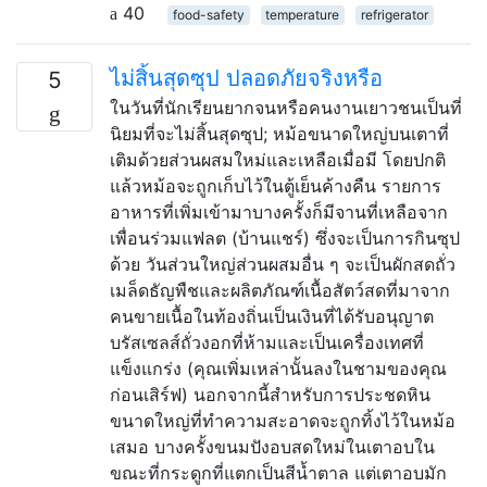
40
food-safety
temperature
refrigerator
ไม่สิ้นสุดซุป ปลอดภัยจริงหรือ
5
ในวันที่นักเรียนยากจนหรือคนงานเยาวชนเป็นที่
นิยมที่จะไม่สิ้นสุดซุป; หม้อขนาดใหญ่บนเตาที่
เติมด้วยส่วนผสมใหม่และเหลือเมื่อมี โดยปกติ
แล้วหม้อจะถูกเก็บไว้ในตู้เย็นค้างคืน รายการ
อาหารที่เพิ่มเข้ามาบางครั้งก็มีจานที่เหลือจาก
เพื่อนร่วมแฟลต (บ้านแชร์) ซึ่งจะเป็นการกินซุป
ด้วย วันส่วนใหญ่ส่วนผสมอื่น ๆ จะเป็นผักสดถั่ว
เมล็ดธัญพืชและผลิตภัณฑ์เนื้อสัตว์สดที่มาจาก
คนขายเนื้อในท้องถิ่นเป็นเงินที่ได้รับอนุญาต
บรัสเซลส์ถั่วงอกที่ห้ามและเป็นเครื่องเทศที่
แข็งแกร่ง (คุณเพิ่มเหล่านั้นลงในชามของคุณ
ก่อนเสิร์ฟ) นอกจากนี้สำหรับการประชดหิน
ขนาดใหญ่ที่ทำความสะอาดจะถูกทิ้งไว้ในหม้อ
เสมอ บางครั้งขนมปังอบสดใหม่ในเตาอบใน
ขณะที่กระดูกที่แตกเป็นสีน้ำตาล แต่เตาอบมัก