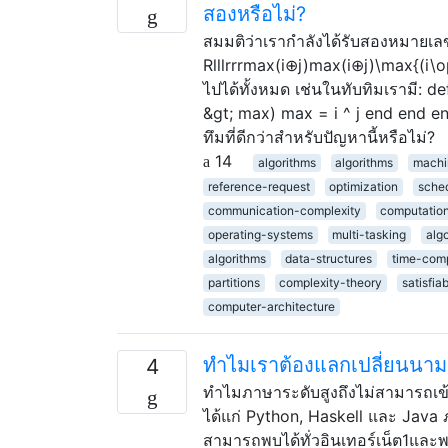
สองหรือไม่?
สมมติว่าเรากำลังได้รับสองหมายเลขแ
Rlllrrrmax(i⊕j)max(i⊕j)\max{(i\oplu
ไปได้ทั้งหมด เช่นในทับทิมเรามี: def 
&gt; max) max = i ^ j end end en
ทึมที่ดีกว่าสำหรับปัญหานี้หรือไม่?
14
algorithms
algorithms
machi
reference-request
optimization
sche
communication-complexity
computatio
operating-systems
multi-tasking
alg
algorithms
data-structures
time-comp
partitions
complexity-theory
satisfiab
computer-architecture
ทำไมเราต้องแลกเปลี่ยนนาม
4
ทำไมภาษาระดับสูงถึงไม่สามารถเข้
ได้แก่ Python, Haskell และ Java 
สามารถพบได้ทั่วอินเทอร์เน็ต1และพว