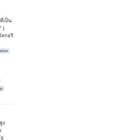
ี่เป็น
^ j
ัลกอริ
ation
gy
สูง
บ
ือ