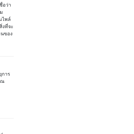
่อว่า
ยม
มไพล์
่งที่จะ
ฐานของ
ยุการ
ุณ