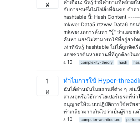
คำเตือน: ฉันรู้ว่ามีคำถามที่คล้ายก
กับการชนซึ่งไม่ใช่สิ่งที่ฉันขอ 
hashtable นี้: Hash Content ---
mkwer Data5 rtzww Data6 ตอนนี้ฉ
mkwerแต่การค้นหา "รู้" ว่าแฮชmkwerอ
ค้นหา แฮชไม่สามารถใช้ที่อยู่ฮาร
เท่าที่ฉันรู้ hashtable ไม่ได้ถูกจั
แฮชช่วยค้นหาสถานที่ที่ถูกต้องในต
10
complexity-theory
hash
has
ทำไมการใช้ Hyper-threadi
1
ฉันได้อ่านมันในสถานที่ต่าง ๆ เช
สาเหตุหรือวิธีการไฮเปอร์เธรดที่นำ
อนุญาตให้ระบบปฏิบัติการใช้ทรัพยา
ทำเกลียวมากเกินไปว่าเป็นผู้ร้าย 
10
computer-architecture
perfor