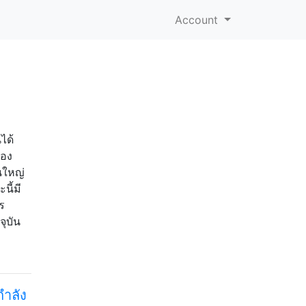
Account
ได้
้อง
วนใหญ่
นี้มี
ร
จุบัน
กำลัง