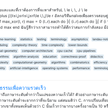
ละและที่เราต้องการที่จะหาสำหรับL \ le i, \, J \ le
s j)}l≤i,j≤rl≤i,j≤rl\le i,\,j\le r อัลกอริทึมnaïveเพียงตรวจสอบคู่ท
max_xor(l, r) max = 0 (l..r).each do |i| (i..r).each do |j| if (i 
d max end ฉันรู้สึกว่าเราสามารถทำได้ดีกว่าสมการกำลังสอง มีอ
ne-learning
statistics
testing
terminology
asymptotics
landau-not
duling
complexity-theory
time-complexity
lower-bounds
nal-geometry
computer-architecture
cpu-cache
cpu-pipelines
orithms
algorithm-analysis
education
correctness-proof
didactics
lexity
computational-geometry
algorithms
combinatorics
efficiency
ility
artificial-intelligence
operating-systems
performance
terminolo
ธรรมเพื่อความรวดเร็ว
าถึงภาษาระดับต่ำกว่าในแง่ของความเร็วได้? ตัวอย่างภาษาระดับ
ภาษาระดับต่ำจะยากกว่าที่จะนิยาม แต่สมมติว่า C. การเปรียบเทีย
กเขาทั้งหมดเห็นด้วยว่า C นั้นเร็วกว่ามากบางครั้งอาจเป็น 10 หร