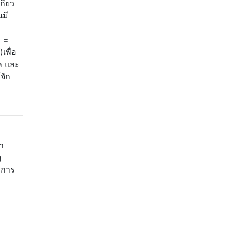
ี่ยว
นมี
) =
เพื่อ
ล และ
จัก
า
g
งการ