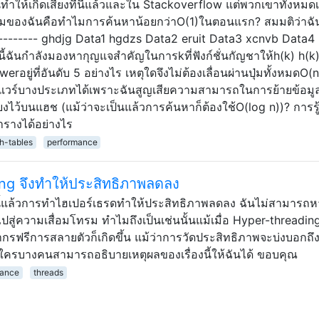
ันทำให้เกิดเสียงที่นี่แล้วและใน Stackoverflow แต่พวกเขาทั้งหมดเก
คำถามของฉันคือทำไมการค้นหาน้อยกว่าO(1)ในตอนแรก? สมมติว่าฉั
---------- ghdjg Data1 hgdzs Data2 eruit Data3 xcnvb Data4
ันกำลังมองหากุญแจสำคัญในการkที่ฟังก์ชั่นกัญชาให้h(k) h(k
ยู่ที่อันดับ 5 อย่างไร เหตุใดจึงไม่ต้องเลื่อนผ่านปุ่มทั้งหมดO(n)
์ดแวร์บางประเภทได้เพราะฉันสูญเสียความสามารถในการย้ายข้อมู
ดเรียงไว้บนแฮช (แม้ว่าจะเป็นแล้วการค้นหาก็ต้องใช้O(log n))? การรู้
ารางได้อย่างไร
h-tables
performance
ng จึงทำให้ประสิทธิภาพลดลง
่นนี้แล้วการทำไฮเปอร์เธรดทำให้ประสิทธิภาพลดลง ฉันไม่สามารถห
ไปสู่ความเสื่อมโทรม ทำไมถึงเป็นเช่นนั้นแม้เมื่อ Hyper-threadin
กรฟรีการสลายตัวก็เกิดขึ้น แม้ว่าการวัดประสิทธิภาพจะบ่งบอกถึ
แต่ใครบางคนสามารถอธิบายเหตุผลของเรื่องนี้ให้ฉันได้ ขอบคุณ
mance
threads