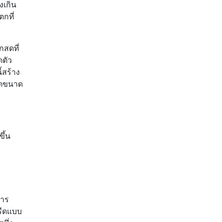
งเกิน
กที่
สดที่
ตัว
้สร้าง
ัดขนาด
ึ้น
การ
รีดแบบ