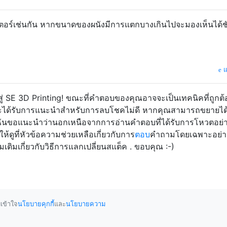
เตอร์เช่นกัน หากขนาดของผนังมีการแตกบางเกินไปจะมองเห็นได้ช
แ
บสู่ SE 3D Printing! ขณะที่คำตอบของคุณอาจจะเป็นเทคนิคที่ถูกต้
้ก็จะได้รับการแนะนำสำหรับการลบโชคไม่ดี หากคุณสามารถขยายได
้น ฉันขอแนะนำว่านอกเหนือจากการอ่านคำตอบที่ได้รับการโหวตอย่า
ห้ดูที่หัวข้อความช่วยเหลือเกี่ยวกับการ
ตอบ
คำถามโดยเฉพาะอย่างย
ิ่มเติมเกี่ยวกับวิธีการแลกเปลี่ยนสแต็ค . ขอบคุณ :-)
เข้าใจ
นโยบายคุกกี้
และ
นโยบายความ