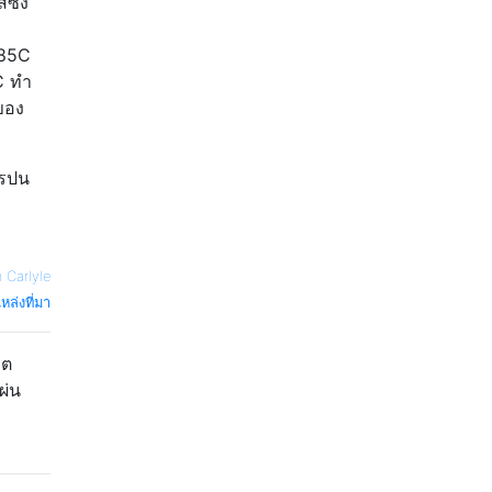
ซึ่ง
-85C
C ทำ
ของ
ารปน
 Carlyle
หล่งที่มา
คต
ผ่น