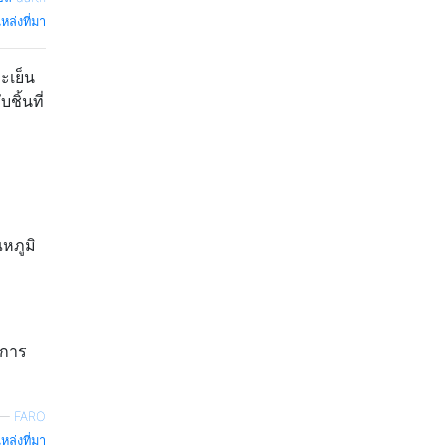
หล่งที่มา
ละเย็น
ิ้นที่
ณหภูมิ
พการ
—
FARO
หล่งที่มา