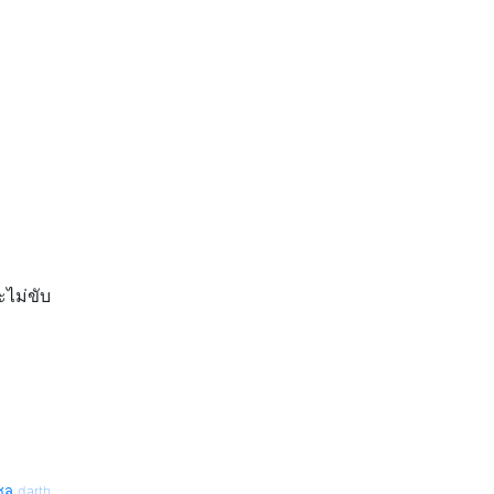
ะไม่ขับ
ซล darth