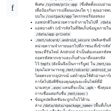
พิเศษ
(ซึ่งติดตั้งแบบอ่าน
/system/priv-app
เพื่อป้องกันการเปลี่ยนแปลงใด ๆ ) คุณอาจ
บบใน
ไดเรกทอรีย่อยของ
/custpack/app
แอพปกติในหน่วยความจำภายในไปที่
/data
แอพบางตัว (เข้ารหัสในที่จัดเก็บข้อมูลภายใน)
/data/app-private
ปพลิเคชันที่
/mnt/sdcard/.android_secure
หน่วยความจำภายนอกไปที่ภาชนะที่เข้ารหัส
ขณะที่รันไทม์ Android จำเป็นต้องถอดรหั
ถอดรหัสพวกเขาและเก็บสำเนาที่ถอดรหัส
ไว้
(ดังนั้นจึงเป็นการรีบูต) ใน
tmpfs
/mnt/as
(คุณไม่สามารถดู
/mnt/sdcard/.android_s
โดยตรงจากอุปกรณ์ แต่ถ้าคุณใช้ตัวอ่านกา
การ์ดไปยังพีซีของคุณคุณจะเห็นไฟล์ที่มี
นามสกุล
แทนที่จะเป็น
- ซึ่งคุณจ
.asec
.apk
การเชื่อมต่อกับชื่อ
)
/mnt/asec
ข้อมูลปพลิเคชันจะถูกเก็บไว้ด้าน
ล่าง
(พื้นที่เก็
/data/data/<package_name>