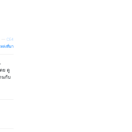
—
CE4
หล่งที่มา
น
ดย ดู
านกับ