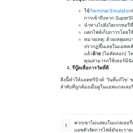
ใช้
Terminal Emulator
ก
การเข้าถึงหาก SuperS
นำทางไปยังไดเรกทอรีที่ม
แตกไฟล์เก็บถาวรโดยใช้ข
หมายเหตุ: ด้วยเหตุผลบา
ปรากฏขึ้นเลยในแอพคลัง
แล้ว
ย้าย
(ไม่คัดลอก) ไฟ
คุณสามารถใช้เทอร์มินัลห
รีบู๊ตเพื่อการวัดที่ดี
สิ่งนี้ทำให้แอตทริบิวต์ 'วันที่แก
ลำดับที่ถูกต้องเมื่อดูในแอพแกลเลอรี
พวกเขาไม่แสดงในแกลเลอรี่เน
แอพตัวจัดการไฟล์มันจะรายงา