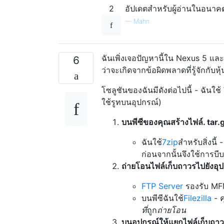
2
อัปเดตสำหรับผู้อ่านในอนาค
—
Mahn
ฉันเพิ่งเจอปัญหานี้ใน Nexus 5 แล
6
ว่าจะเกิดจากข้อผิดพลาดที่รู้จักกับห
โซลูชันของฉันมีดังต่อไปนี้ - ฉันใ
ใช้รูทบนอุปกรณ์)
บนพีซีของคุณสร้างไฟล์. tar.
ฉันใช้
7zip
สำหรับสิ่งนี้
ก่อนจากนั้นจึงใช้การบีบ
ถ่ายโอนไฟล์เก็บถาวรไปยังอุป
FTP Server
รองรับ MFMT
บนพีซีฉันใช้
Filezilla
- ค
ที่
ถูก
ถ่ายโอน
บนอุปกรณ์ให้แยกไฟล์เก็บถาว