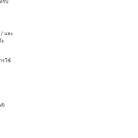
หรับ
a / และ
ึง
ารใช้
RM)