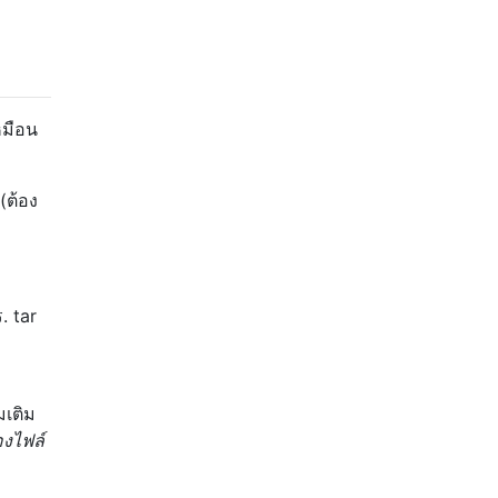
หมือน
(ต้อง
. tar
มเติม
งไฟล์