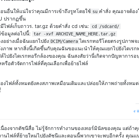
่อนอื่นให้แน่ใจว่าคุณมีการเข้าถึงรูทโดยใช้
คำสั่ง คุณอาจต้องให
su
U ปรากฏขึ้น
ีไฟล์เก็บถาวร. tar.gz ด้วยคำสั่ง cd เช่น:
cd /sdcard/
้อมูลต่อไปนี้:
tar -xvf ARCHIVE_NAME_HERE.tar.gz
งอย่างเมื่อฉันแยกไปยัง
ไดเรกทอรีโดยตรงรูปภาพจะ
DCIM/Camera
ภาพ หากสิ่งนี้เกิดขึ้นกับคุณฉันขอแนะนำให้คุณแยกไปยังไดเรกทอ
ล์ไปยังไดเรกทอรีกล้องของคุณ ฉันสงสัยว่านี่เกิดจากปัญหาการอ
รือตัวจัดการไฟล์ที่คุณเลือกเพื่อย้ายไฟล์
้ไข' ของไฟล์ทั้งหมดยังคงสภาพเหมือนเดิมและปล่อยให้ภาพถ่ายทั้งหม
่
แ
ื่องจากดัชนีสื่อ ไม่รู้จักการทำงานของเทอร์มินัลของคุณ แต่ถ้าค
นไฟล์ที่ย้ายใหม่ไปยังดัชนีและตอนนี้พวกเขาจะพบอีกครั้ง คุณแน