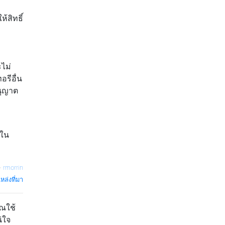
้สิทธิ์
ไม่
รีอื่น
นุญาต
ดใน
—
rmorrin
หล่งที่มา
ุณใช้
่ใจ