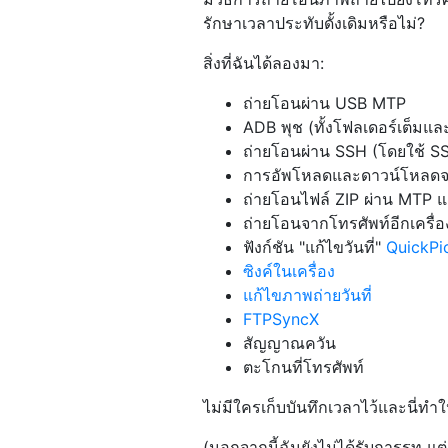
รักษาเวลาประทับดั้งเดิมหรือไม่?
สิ่งที่ฉันได้ลองมา:
ถ่ายโอนผ่าน USB MTP
ADB พุช (ทั้งโฟลเดอร์เต็มและ
ถ่ายโอนผ่าน SSH (โดยใช้ 
การอัพโหลดและดาวน์โหลด
ถ่ายโอนไฟล์ ZIP ผ่าน MTP 
ถ่ายโอนจากโทรศัพท์อีกเครื่อง
ฟังก์ชัน "แก้ไขวันที่"
QuickPi
ซิงค์ในเครื่อง
แก้ไขภาพถ่ายวันที่
FTPSyncX
สัญญาณควัน
ตะโกนที่โทรศัพท์
ไม่มีใครเก็บบันทึกเวลาไว้และนี่ทำให
(นอกจากนี้ฉันยังไม่ได้รับการรูท แต่