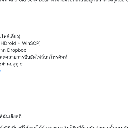
ไฟล์เดี่ยว)
SSHDroid + WinSCP)
จาก Dropbox
และคลายการบีบอัดไฟล์บนโทรศัพท์
ผ่านบลูทู ธ
c
้ฉันเสียสติ
ถ้าวิธีเดียวที่ใช้งานได้ต้องการรูทฉันก็ยินดีต้อนรับคำตอบนั้นเช่นกั