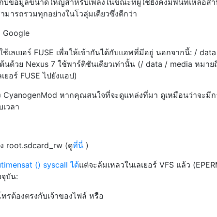
่เก็บข้อมูลขนาดใหญ่สำหรับเพลงในขณะที่ผู้ใช้ยังคงมีพื้นที่เหลือสำ
สามารถรวมทุกอย่างในโวลุ่มเดียวซึ่งดีกว่า
ง Google
เลเยอร์ FUSE เพื่อให้เข้ากันได้กับแอพที่มีอยู่ นอกจากนี้: / dat
ต้นด้วย Nexus 7 ใช้พาร์ติชันเดียวเท่านั้น (/ data / media หมายถ
ลเยอร์ FUSE ไปยังแอป)
CyanogenMod หากคุณสนใจที่จะดูแหล่งที่มา ดูเหมือนว่าจะมีก
บเวลา
อง root.sdcard_rw (ดู
ที่นี่
)
utimensat () syscall ได้
แต่จะล้มเหลวในเลเยอร์ VFS แล้ว (EPE
จุบัน:
ู้โทรต้องตรงกับเจ้าของไฟล์ หรือ