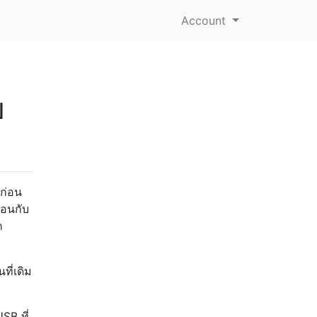
Account
บ
นก่อน
ือนกับ
ก
ที่เดิม
SB ที่