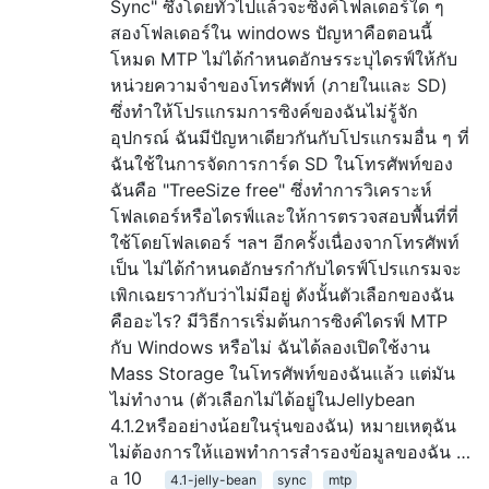
Sync" ซึ่งโดยทั่วไปแล้วจะซิงค์โฟลเดอร์ใด ๆ
สองโฟลเดอร์ใน windows ปัญหาคือตอนนี้
โหมด MTP ไม่ได้กำหนดอักษรระบุไดรฟ์ให้กับ
หน่วยความจำของโทรศัพท์ (ภายในและ SD)
ซึ่งทำให้โปรแกรมการซิงค์ของฉันไม่รู้จัก
อุปกรณ์ ฉันมีปัญหาเดียวกันกับโปรแกรมอื่น ๆ ที่
ฉันใช้ในการจัดการการ์ด SD ในโทรศัพท์ของ
ฉันคือ "TreeSize free" ซึ่งทำการวิเคราะห์
โฟลเดอร์หรือไดรฟ์และให้การตรวจสอบพื้นที่ที่
ใช้โดยโฟลเดอร์ ฯลฯ อีกครั้งเนื่องจากโทรศัพท์
เป็น ไม่ได้กำหนดอักษรกำกับไดรฟ์โปรแกรมจะ
เพิกเฉยราวกับว่าไม่มีอยู่ ดังนั้นตัวเลือกของฉัน
คืออะไร? มีวิธีการเริ่มต้นการซิงค์ไดรฟ์ MTP
กับ Windows หรือไม่ ฉันได้ลองเปิดใช้งาน
Mass Storage ในโทรศัพท์ของฉันแล้ว แต่มัน
ไม่ทำงาน (ตัวเลือกไม่ได้อยู่ในJellybean
4.1.2หรืออย่างน้อยในรุ่นของฉัน) หมายเหตุฉัน
ไม่ต้องการให้แอพทำการสำรองข้อมูลของฉัน …
10
4.1-jelly-bean
sync
mtp