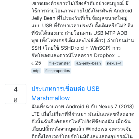
เขาจบลงด้วยการไม่เรียงลำดับอย่างสมบูรณ์ มี
วิธีการถ่ายโอนภาพถ่ายไปยังโทรศัพท์ Android
Jelly Bean ที่ไม่รองรับที่เก็บข้อมูลขนาดใหญ่
แบบ USB ที่รักษาเวลาประทับดั้งเดิมหรือไม่? สิ่ง
ที่ฉันได้ลองมา: ถ่ายโอนผ่าน USB MTP ADB
พุช (ทั้งโฟลเดอร์เต็มและไฟล์เดี่ยว) ถ่ายโอนผ่าน
SSH (โดยใช้ SSHDroid + WinSCP) การ
อัพโหลดและดาวน์โหลดจาก Dropbox …
25
file-transfer
4.2-jelly-bean
nexus-4
mtp
file-properties
ประเภทการเชื่อมต่อ USB
4
Marshmallow
ฉันเพิ่งฉายภาพ Android 6 กับ Nexus 7 (2013)
LTE เมื่อไม่กี่นาทีที่ผ่านมา มันเป็นแฟลชที่สะอาด
ดังนั้นฉันจึงคัดลอกไฟล์ไปยังพีซีของฉัน เมื่อฉัน
เสียบปลั๊กหลังจากบูตแล้ว Windows จะตรวจจับ
ติดตั้งไดรเวอร์โดยอัตโนมัติและแสดงอุปกรณ์ใน