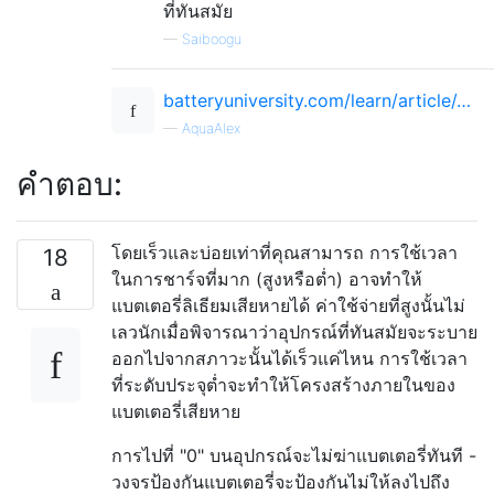
ที่ทันสมัย
—
Saiboogu
batteryuniversity.com/learn/article/…
—
AquaAlex
คำตอบ:
โดยเร็วและบ่อยเท่าที่คุณสามารถ การใช้เวลา
18
ในการชาร์จที่มาก (สูงหรือต่ำ) อาจทำให้
แบตเตอรี่ลิเธียมเสียหายได้ ค่าใช้จ่ายที่สูงนั้นไม่
เลวนักเมื่อพิจารณาว่าอุปกรณ์ที่ทันสมัยจะระบาย
ออกไปจากสภาวะนั้นได้เร็วแค่ไหน การใช้เวลา
ที่ระดับประจุต่ำจะทำให้โครงสร้างภายในของ
แบตเตอรี่เสียหาย
การไปที่ "0" บนอุปกรณ์จะไม่ฆ่าแบตเตอรี่ทันที -
วงจรป้องกันแบตเตอรี่จะป้องกันไม่ให้ลงไปถึง