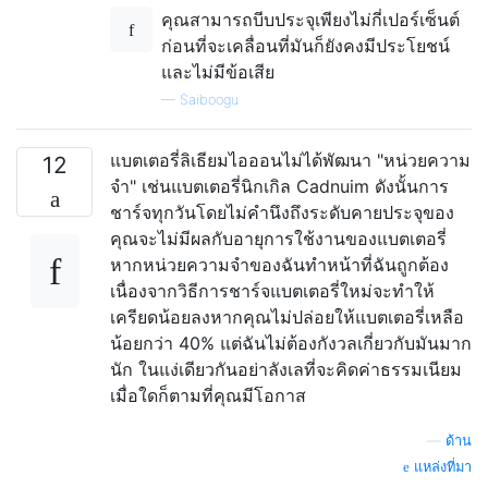
คุณสามารถบีบประจุเพียงไม่กี่เปอร์เซ็นต์
ก่อนที่จะเคลื่อนที่มันก็ยังคงมีประโยชน์
และไม่มีข้อเสีย
—
Saiboogu
แบตเตอรี่ลิเธียมไอออนไม่ได้พัฒนา "หน่วยความ
12
จำ" เช่นแบตเตอรี่นิกเกิล Cadnuim ดังนั้นการ
ชาร์จทุกวันโดยไม่คำนึงถึงระดับคายประจุของ
คุณจะไม่มีผลกับอายุการใช้งานของแบตเตอรี่
หากหน่วยความจำของฉันทำหน้าที่ฉันถูกต้อง
เนื่องจากวิธีการชาร์จแบตเตอรี่ใหม่จะทำให้
เครียดน้อยลงหากคุณไม่ปล่อยให้แบตเตอรี่เหลือ
น้อยกว่า 40% แต่ฉันไม่ต้องกังวลเกี่ยวกับมันมาก
นัก ในแง่เดียวกันอย่าลังเลที่จะคิดค่าธรรมเนียม
เมื่อใดก็ตามที่คุณมีโอกาส
—
ด้าน
แหล่งที่มา