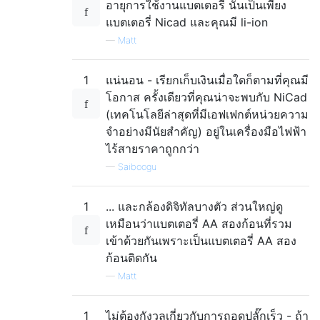
อายุการใช้งานแบตเตอรี่ นั่นเป็นเพียง
แบตเตอรี่ Nicad และคุณมี li-ion
—
Matt
1
แน่นอน - เรียกเก็บเงินเมื่อใดก็ตามที่คุณมี
โอกาส ครั้งเดียวที่คุณน่าจะพบกับ NiCad
(เทคโนโลยีล่าสุดที่มีเอฟเฟกต์หน่วยความ
จำอย่างมีนัยสำคัญ) อยู่ในเครื่องมือไฟฟ้า
ไร้สายราคาถูกกว่า
—
Saiboogu
1
... และกล้องดิจิทัลบางตัว ส่วนใหญ่ดู
เหมือนว่าแบตเตอรี่ AA สองก้อนที่รวม
เข้าด้วยกันเพราะเป็นแบตเตอรี่ AA สอง
ก้อนติดกัน
—
Matt
1
ไม่ต้องกังวลเกี่ยวกับการถอดปลั๊กเร็ว - ถ้า