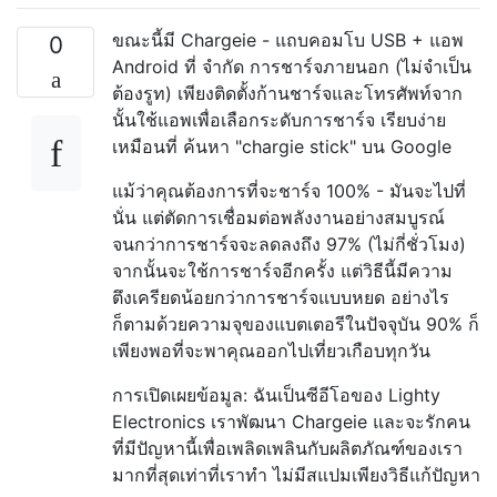
ขณะนี้มี Chargeie - แถบคอมโบ USB + แอพ
0
Android ที่ จำกัด การชาร์จภายนอก (ไม่จำเป็น
ต้องรูท) เพียงติดตั้งก้านชาร์จและโทรศัพท์จาก
นั้นใช้แอพเพื่อเลือกระดับการชาร์จ เรียบง่าย
เหมือนที่ ค้นหา "chargie stick" บน Google
แม้ว่าคุณต้องการที่จะชาร์จ 100% - มันจะไปที่
นั่น แต่ตัดการเชื่อมต่อพลังงานอย่างสมบูรณ์
จนกว่าการชาร์จจะลดลงถึง 97% (ไม่กี่ชั่วโมง)
จากนั้นจะใช้การชาร์จอีกครั้ง แต่วิธีนี้มีความ
ตึงเครียดน้อยกว่าการชาร์จแบบหยด อย่างไร
ก็ตามด้วยความจุของแบตเตอรีในปัจจุบัน 90% ก็
เพียงพอที่จะพาคุณออกไปเที่ยวเกือบทุกวัน
การเปิดเผยข้อมูล: ฉันเป็นซีอีโอของ Lighty
Electronics เราพัฒนา Chargeie และจะรักคน
ที่มีปัญหานี้เพื่อเพลิดเพลินกับผลิตภัณฑ์ของเรา
มากที่สุดเท่าที่เราทำ ไม่มีสแปมเพียงวิธีแก้ปัญหา