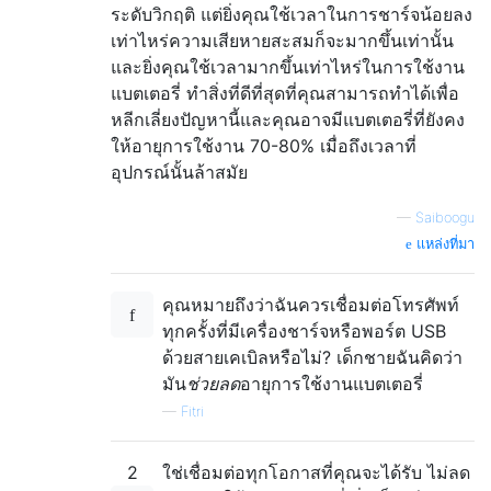
ระดับวิกฤติ แต่ยิ่งคุณใช้เวลาในการชาร์จน้อยลง
เท่าไหร่ความเสียหายสะสมก็จะมากขึ้นเท่านั้น
และยิ่งคุณใช้เวลามากขึ้นเท่าไหร่ในการใช้งาน
แบตเตอรี่ ทำสิ่งที่ดีที่สุดที่คุณสามารถทำได้เพื่อ
หลีกเลี่ยงปัญหานี้และคุณอาจมีแบตเตอรี่ที่ยังคง
ให้อายุการใช้งาน 70-80% เมื่อถึงเวลาที่
อุปกรณ์นั้นล้าสมัย
—
Saiboogu
แหล่งที่มา
คุณหมายถึงว่าฉันควรเชื่อมต่อโทรศัพท์
ทุกครั้งที่มีเครื่องชาร์จหรือพอร์ต USB
ด้วยสายเคเบิลหรือไม่? เด็กชายฉันคิดว่า
มัน
ช่วยลด
อายุการใช้งานแบตเตอรี่
—
Fitri
2
ใช่เชื่อมต่อทุกโอกาสที่คุณจะได้รับ ไม่ลด