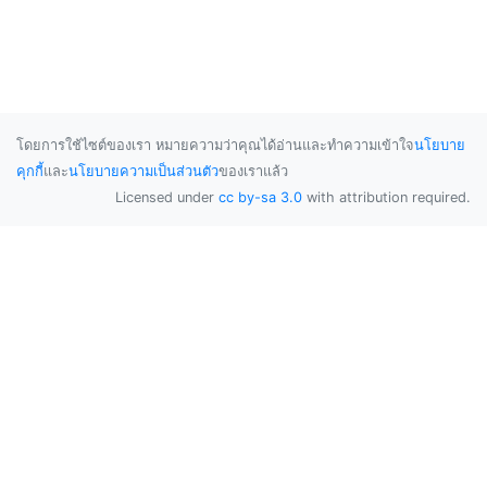
โดยการใช้ไซต์ของเรา หมายความว่าคุณได้อ่านและทำความเข้าใจ
นโยบาย
คุกกี้
และ
นโยบายความเป็นส่วนตัว
ของเราแล้ว
Licensed under
cc by-sa 3.0
with attribution required.