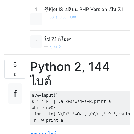
1
@KjetilS เปลี่ยน PHP Version เป็น 7.1
—
JörgHülsermann
ใช่ 7.1 ก็โอเค
—
Kjetil S.
Python 2, 144
5
ไบต์
n
,
w
=
input
()
s
=
' '
;
k
=
'|'
;
a
=
k
+
s
*
w
*
4
+
s
+
k
;
print
while
 n
>
0
:
for
 i 
in
[
'\\O/'
,
'-O-'
,
'/o\\'
,
' ^ '
]:
print
 n
-=
w
;
print
 a
ลองออนไลน์!