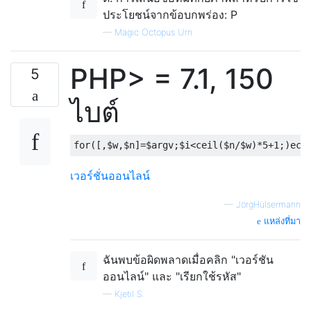
ประโยชน์จากข้อบกพร่อง: P
—
Magic Octopus Urn
PHP> = 7.1, 150
5
ไบต์
เวอร์ชั่นออนไลน์
—
JörgHülsermann
แหล่งที่มา
ฉันพบข้อผิดพลาดเมื่อคลิก "เวอร์ชัน
ออนไลน์" และ "เรียกใช้รหัส"
—
Kjetil S.