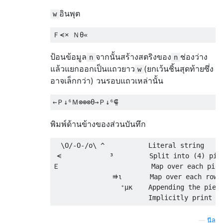
อินพุต
w
ป้อนข้อมูล
จากนั้นสร้างสตริงของ
ช่องว่าง
n
n
แล้วแยกออกเป็นแถวยาว
(ยกเว้นชิ้นสุดท้ายซึ่ง
w
อาจเล็กกว่า) วนรอบแถวเหล่านั้น
พิมพ์ด้านข้างของส่วนบันทึก
  \O/-O-/o\ ^           Literal string

 ⪪            ³         Split into (4) piec
Ｅ                       Map over each piec
               ⭆ι       Map over each row s
                 ⁺μκ    Appending the piece
—
นีล