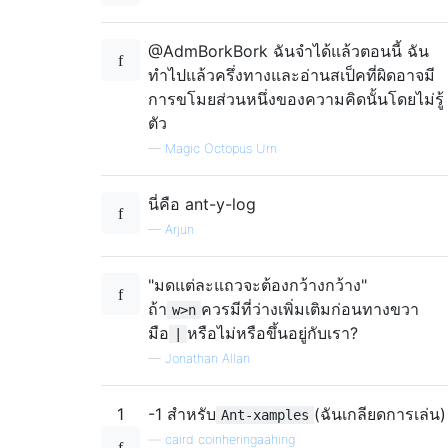
@AdmBorkBork ฉันจำได้แล้วตอนนี้ ฉัน
ทำไปแล้วครึ่งทางและอ่านสเป็คที่ผิดอาจมี
การขโมยส่วนหนึ่งของความคิดนั้นโดยไม่รู้
ตัว
—
Magic Octopus Urn
นี่คือ ant-y-log
—
Arjun
"มดแต่ละแถวจะต้องกว้างกว้าง"
ถ้า
ควรมีที่ว่างเพิ่มเติมก่อนทางขวา
w>n
มือ
หรือไม่หรือขึ้นอยู่กับเรา?
|
—
Jonathan Allan
1
-1 สำหรับ
(ฉันเกลียดการเล่น)
Ant-xamples
—
caird coinheringaahing