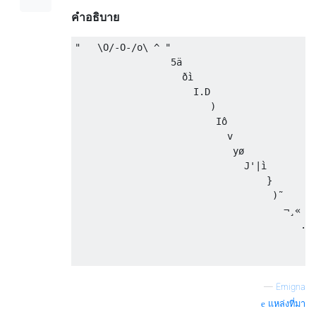
คำอธิบาย
"   \O/-O-/o\ ^ "                          
                 5ä                        
                   ðì                      
                     I.D                   
                        )                  
                         Iô                
                           v               
                            yø             
                              J'|ì         
                                  }        
                                   )˜      
                                     ¬¸«   
                                        .B 
                                          „
—
Emigna
แหล่งที่มา