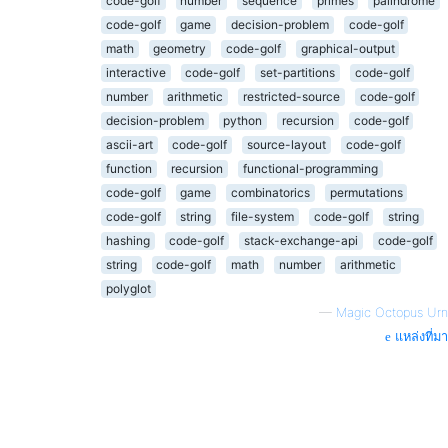
code-golf
number
sequence
primes
palindrome
code-golf
game
decision-problem
code-golf
math
geometry
code-golf
graphical-output
interactive
code-golf
set-partitions
code-golf
number
arithmetic
restricted-source
code-golf
decision-problem
python
recursion
code-golf
ascii-art
code-golf
source-layout
code-golf
function
recursion
functional-programming
code-golf
game
combinatorics
permutations
code-golf
string
file-system
code-golf
string
hashing
code-golf
stack-exchange-api
code-golf
string
code-golf
math
number
arithmetic
polyglot
—
Magic Octopus Urn
แหล่งที่มา