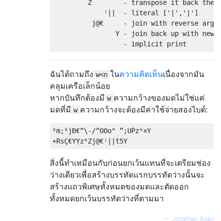
         Z        - transpose it back the r
             ⁾||  - literal ['|','|']

          j@€     - join with reverse argum
                Y - join back up with newli
ฉันได้ถามถึง
ใน
ความคิดเห็น
เนื่องจากมัน
w<n
คลุมเครือเล็กน้อย
หากบันทึกต้องมี
ความกว้างของมดไม่ใช่แค่
w
มดที่มี
ความกว้างจะต้องมีค่าใช้จ่ายสองไบต์:
w
⁶ṁ;⁶jÐ€“\-/“OOo^ ”;UṖz⁶¤Y

สิ่งนี้ทำเหมือนกับก่อนยกเว้นแทนที่จะเตรียมช่อง
ว่างเดียวเพื่อสร้างบรรทัดแรกบรรทัดว่างนั้นจะ
สร้างแถวพิเศษทั้งหมดของมดและตัดออก
ทั้งหมดยกเว้นบรรทัดว่างที่ตามมา
—
Jonathan Allan