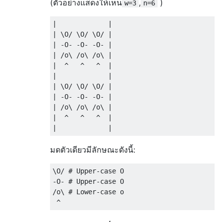
(ตัวอย่างแสดงให้เห็น
,
)
w=3
n=6
|             |

| \O/ \O/ \O/ |

| -O- -O- -O- |

| /o\ /o\ /o\ |

|  ^   ^   ^  |

|             |

| \O/ \O/ \O/ |

| -O- -O- -O- |

| /o\ /o\ /o\ |

|  ^   ^   ^  |

มดตัวเดียวมีลักษณะดังนี้:
\O/ # Upper-case O

-O- # Upper-case O

/o\ # Lower-case o
