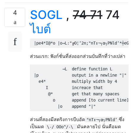
SOGL
,
74
71
74
4
ไบต์
ส่วนแรก: ฟังก์ชั่นที่ส่งออกส่วนบันทึกที่ว่างเปล่า
             →L  define function L

 |p              output in a newline "|"

   e4*           multiply width by 4

      I          increace that

       @*        get that many spaces

         o       append [to current line] t
ส่วนที่สองมีสตริงการบีบอัด
ซึ่ง
"nΤ↕¬┐α┐PΝld‘
เป็นมด
มันคลายไป นั่นคือมด
\-/ OOo^/-\