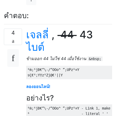
คำตอบ:
เจลลี่
,
44
43
4
ไบต์
ข้ามออก 44 ไม่ใช่ 44 เมื่อใช้งาน
&nbsp;
⁶ṁ;⁶jÐ€“\-/“OOo^ ”;UṖz⁶¤Y

ลองออนไลน์!
อย่างไร?
⁶ṁ;⁶jÐ€“\-/“OOo^ ”;UṖz⁶¤Y - Link 1, make a 
⁶                         - literal ' '
