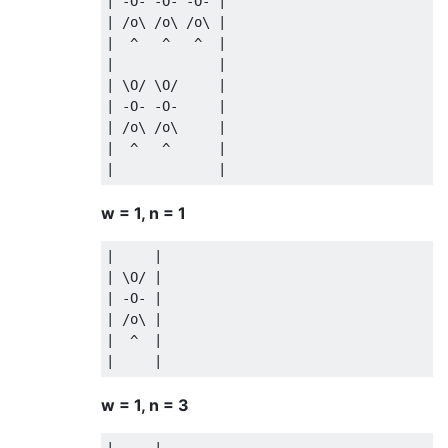
| -O- -O- -O- |

| /o\ /o\ /o\ |

|  ^   ^   ^  |

|             |

| \O/ \O/     |

| -O- -O-     |

| /o\ /o\     |

|  ^   ^      |

w = 1, n = 1
|     |

| \O/ |

| -O- |

| /o\ |

|  ^  |

w = 1, n = 3