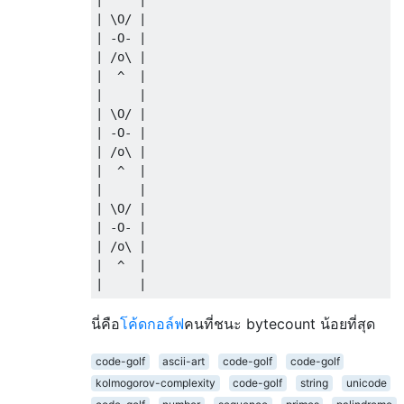
|     |

| \O/ |

| -O- |

| /o\ |

|  ^  |

|     |

| \O/ |

| -O- |

| /o\ |

|  ^  |

|     |

| \O/ |

| -O- |

| /o\ |

|  ^  |

นี่คือ
โค้ดกอล์ฟ
คนที่ชนะ bytecount น้อยที่สุด
code-golf
ascii-art
code-golf
code-golf
kolmogorov-complexity
code-golf
string
unicode