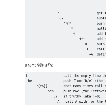
                                           
                                           
                e                   get the
                 G-                 subtrac
                   ’⁵@*             push 1
                       *            multip
                        ┼           add th
                          |4*┼      add 4 
                              O     output 
                               L    call th
และฟังก์ชั่นหลัก:
L                  call the empty line draw
 be÷               push floor(b/e) (the amo
    :?{eA}}        that many times call A w
           be%     push b%e (the leftovers)
              :?   if truthy (aka !=0)
