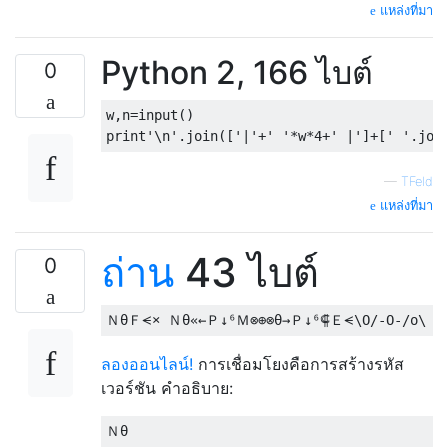
แหล่งที่มา
Python 2, 166 ไบต์
0
w
,
n
=
input
()
print
'\n'
.
join
([
'|'
+
' '
*
w
*
4
+
' |'
]+[
' '
.
joi
—
TFeld
แหล่งที่มา
ถ่าน
43 ไบต์
0
ลองออนไลน์!
การเชื่อมโยงคือการสร้างรหัส
เวอร์ชัน คำอธิบาย: