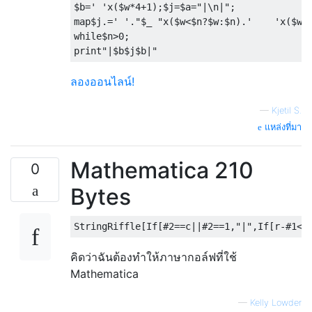
$b
=
' '
x
(
$w
*
4
+
1
);
$j
=
$a
=
"|\n|"
;
map$j
.=
' '
.
"$_ "
x
(
$w
<
$n
?
$w
:
$n
).
'    '
x
(
$w
-
while
$n
>
0
;
print
"|$b$j$b|"
ลองออนไลน์!
—
Kjetil S.
แหล่งที่มา
Mathematica 210
0
Bytes
คิดว่าฉันต้องทำให้ภาษากอล์ฟที่ใช้
Mathematica
—
Kelly Lowder