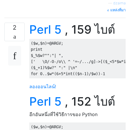
—
dzaima
แหล่งที่มา
Perl 5
, 159 ไบต์
2
(
$w
,
$n
)=
@ARGV
;
print
$_
%
$w
?
""
:
"| "
,
[
'   \O/-O-/o\\ ^ '
=~
/.../
g
]->[(
$_
<
5
*
$w
*
in
(
$_
+
1
)%
$w
?
" "
:
" |\n"
for
0.
.
$w
*(
6
+
5
*
int
((
$n
-
1
)/
$w
))-
1
ลองออนไลน์!
Perl 5
, 152 ไบต์
อีกอันหนึ่งที่ใช้วิธีการของ Python
(
$w
,
$n
)=
@ARGV
;