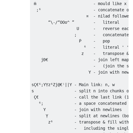
 ṁ                        - mould like x (m
  ;⁶                      - concatenate one
                       ¤  - nilad followed 
       “\-/“OOo^ ”        -   literal      
                   U      -   reverse each 
                  ;       -   concatenate  
                    Ṗ     -   pop          
                      ⁶   -   literal ' '

                     z    -   transpose & f
    jÐ€                   - join left mappe
                          -   (join the spa
                        Y - join with newli
sÇ€⁶;YỴz⁶Zj@€⁾||Y - Main link: n, w

s                 - split n into chunks of 
 Ç€               - call the last link (1) 
   ⁶;             - a space concatenated wi
     Y            - join with newlines

      Ỵ           - split at newlines (both
       z⁶         - transpose & fill with s
                  -   including the single 