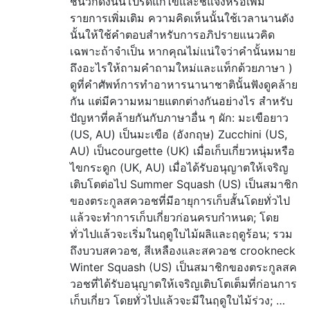
ชนวิกิดังนั้นโปรดแก้ไขและชี้แจงหรือเพิ่ม
รายการเพิ่มเติม ความคิดเห็นนั้นใช้เวลานานดัง
นั้นให้ใช้คำตอบสำหรับการอภิปรายแนวคิด
เฉพาะถ้าจำเป็น หากคุณไม่แน่ใจว่าคำนั้นหมาย
ถึงอะไรให้ถามคำถามใหม่และแท็กด้วยภาษา )
ดูที่คำศัพท์การทำอาหารนานาชาตินั้นฟังดูคล้าย
กัน แต่มีความหมายแตกต่างกันอย่างไร สำหรับ
ปัญหาที่คล้ายกันกับภาษาอื่น ๆ ผัก: มะเขือยาว
(US, AU) เป็นมะเขือ (อังกฤษ) Zucchini (US,
AU) เป็นcourgette (UK) เมื่อเก็บเกี่ยวหนุ่มหรือ
ไขกระดูก (UK, AU) เมื่อได้รับอนุญาตให้เจริญ
เติบโตต่อไป Summer Squash (US) เป็นสมาชิก
ของตระกูลสควอชที่มีอายุการเก็บสั้นโดยทั่วไป
แล้วจะทำการเก็บเกี่ยวก่อนครบกำหนด; โดย
ทั่วไปแล้วจะเริ่มในฤดูใบไม้ผลิและฤดูร้อน; รวม
ถึงบวบสควอช, สีเหลืองและสควอช crookneck
Winter Squash (US) เป็นสมาชิกของตระกูลสค
วอชที่ได้รับอนุญาตให้เจริญเติบโตเต็มที่ก่อนการ
เก็บเกี่ยว โดยทั่วไปแล้วจะมีในฤดูใบไม้ร่วง; …