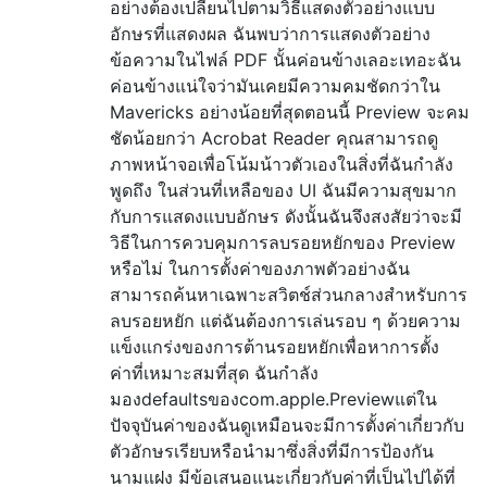
อย่างต้องเปลี่ยนไปตามวิธีแสดงตัวอย่างแบบ
อักษรที่แสดงผล ฉันพบว่าการแสดงตัวอย่าง
ข้อความในไฟล์ PDF นั้นค่อนข้างเลอะเทอะฉัน
ค่อนข้างแน่ใจว่ามันเคยมีความคมชัดกว่าใน
Mavericks อย่างน้อยที่สุดตอนนี้ Preview จะคม
ชัดน้อยกว่า Acrobat Reader คุณสามารถดู
ภาพหน้าจอเพื่อโน้มน้าวตัวเองในสิ่งที่ฉันกำลัง
พูดถึง ในส่วนที่เหลือของ UI ฉันมีความสุขมาก
กับการแสดงแบบอักษร ดังนั้นฉันจึงสงสัยว่าจะมี
วิธีในการควบคุมการลบรอยหยักของ Preview
หรือไม่ ในการตั้งค่าของภาพตัวอย่างฉัน
สามารถค้นหาเฉพาะสวิตช์ส่วนกลางสำหรับการ
ลบรอยหยัก แต่ฉันต้องการเล่นรอบ ๆ ด้วยความ
แข็งแกร่งของการต้านรอยหยักเพื่อหาการตั้ง
ค่าที่เหมาะสมที่สุด ฉันกำลัง
มองdefaultsของcom.apple.Previewแต่ใน
ปัจจุบันค่าของฉันดูเหมือนจะมีการตั้งค่าเกี่ยวกับ
ตัวอักษรเรียบหรือนำมาซึ่งสิ่งที่มีการป้องกัน
นามแฝง มีข้อเสนอแนะเกี่ยวกับค่าที่เป็นไปได้ที่