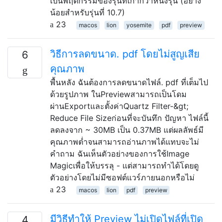
เป็นพฤติกรรมของรุ่นที่เก่ากว่าหนึ่งรุ่น (อย่าง
น้อยสำหรับรุ่นที่ 10.7)
23
macos
lion
yosemite
pdf
preview
วิธีการลดขนาด. pdf โดยไม่สูญเสีย
6
คุณภาพ
พื้นหลัง ฉันต้องการลดขนาดไฟล์. pdf ที่เต็มไป
ด้วยรูปภาพ ในPreviewสามารถเป็นโดม
ผ่านExportและตั้งค่าQuartz Filter-&gt;
Reduce File Sizeก่อนที่จะบันทึก ปัญหา ไฟล์นี้
ลดลงจาก ~ 30MB เป็น 0.37MB แต่ผลลัพธ์มี
คุณภาพต่ำจนสามารถอ่านภาพได้แทบจะไม่
คำถาม ฉันเห็นตัวอย่างของการใช้Image
Magicเพื่อให้บรรลุ - แต่สามารถทำได้โดยดู
ตัวอย่างโดยไม่มีซอฟต์แวร์ภายนอกหรือไม่
23
macos
lion
pdf
preview
มีวิธีทำให้ Preview ไม่เปิดไฟล์ที่เปิด
4