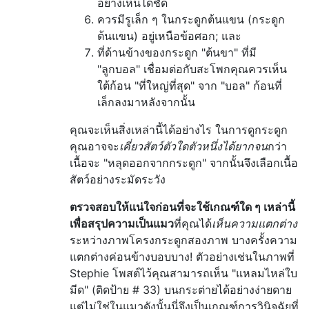
อย่างเห็นได้ชัด
ควรมีรูเล็ก ๆ ในกระดูกต้นแขน (กระดูก
ต้นแขน) อยู่เหนือข้อศอก; และ
ที่ด้านข้างของกระดูก "ต้นขา" ที่มี
"ลูกบอล" เชื่อมต่อกับสะโพกคุณควรเห็น
ใต้ก้อน "ที่ใหญ่ที่สุด" จาก "บอล" ก้อนที่
เล็กลงมาหลังจากนั้น
คุณจะเห็นสิ่งเหล่านี้ได้อย่างไร ในการดูกระดูก
คุณอาจจะ
เคี่ยวสัตว์ตัวใดตัวหนึ่งได้ยากจน
กว่า
เนื้อจะ "หลุดออกจากกระดูก" จากนั้นจึงเลือกเนื้อ
สัตว์อย่างระมัดระวัง
ตรวจสอบให้แน่ใจก่อนที่จะใช้เกณฑ์ใด ๆ เหล่านี้
เพื่อสรุปความเป็นแมว
ที่คุณได้
เห็นความแตกต่าง
ระหว่างภาพโครงกระดูกสองภาพ บางครั้งความ
แตกต่างค่อนข้างบอบบาง! ตัวอย่างเช่นในภาพที่
Stephie โพสต์ไว้คุณสามารถเห็น "แหลมไหล่ใบ
มีด" (ติดป้าย # 33) บนกระต่ายได้อย่างง่ายดาย
แต่ไม่ใช่ในแมวดังนั้นนี่จึงเป็นเกณฑ์การวินิจฉัยที่