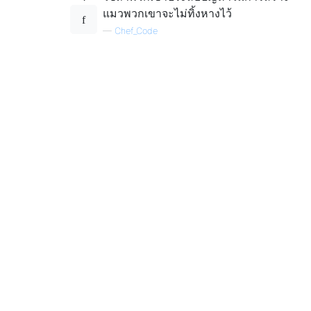
แมวพวกเขาจะไม่ทิ้งหางไว้
—
Chef_Code