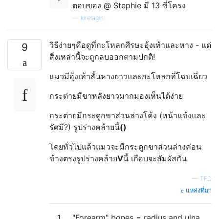
ตอบของ @ Stephie มี 13 ซี่โครง
—
kirelagin
วิธีง่ายๆคือดูที่กะโหลกศีรษะอุ้งเท้าและหาง - แต่
9
สิ่งเหล่านี้จะถูกลบออกตามปกติ!
แมวมีอุ้งเท้าสั้นหางยาวและกะโหลกที่โฉบเฉี่ยว
กระต่ายมีขาหลังยาวมากมองเห็นได้ง่าย
กระต่ายมีกระดูกขาส่วนล่างโค้ง (หน้าแข้งและ
รัศมี?) รูปร่างคล้ายนี้
()
โดยทั่วไปแล้วแมวจะมีกระดูกขาส่วนล่างค่อน
ข้างตรงรูปร่างคล้าย
V
นี้ เกือบจะสัมผัสกัน
—
TFD
แหล่งที่มา
1
"Forearm" bones = radius and ulna,