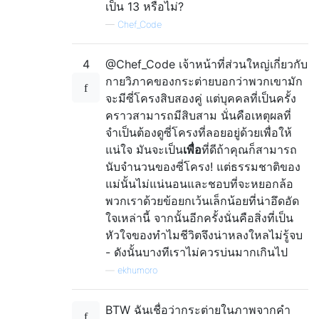
เป็น 13 หรือไม่?
—
Chef_Code
4
@Chef_Code เจ้าหน้าที่ส่วนใหญ่เกี่ยวกับ
กายวิภาคของกระต่ายบอกว่าพวกเขามัก
จะมีซี่โครงสิบสองคู่ แต่บุคคลที่เป็นครั้ง
คราวสามารถมีสิบสาม นั่นคือเหตุผลที่
จำเป็นต้องดูซี่โครงที่ลอยอยู่ด้วยเพื่อให้
แน่ใจ มันจะเป็น
เพื่อ
ที่ดีถ้าคุณก็สามารถ
นับจำนวนของซี่โครง! แต่ธรรมชาติของ
แม่นั้นไม่แน่นอนและชอบที่จะหยอกล้อ
พวกเราด้วยข้อยกเว้นเล็กน้อยที่น่าอึดอัด
ใจเหล่านี้ จากนั้นอีกครั้งนั่นคือสิ่งที่เป็น
หัวใจของทำไมชีวิตจึงน่าหลงใหลไม่รู้จบ
- ดังนั้นบางทีเราไม่ควรบ่นมากเกินไป
—
ekhumoro
BTW ฉันเชื่อว่ากระต่ายในภาพจากคำ