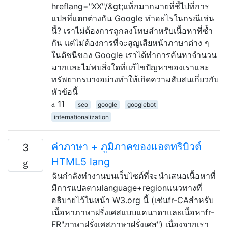
hreflang="XX"/&gt;แท็กมากมายที่ชี้ไปที่การ
แปลที่แตกต่างกัน Google ทำอะไรในกรณีเช่น
นี้? เราไม่ต้องการถูกลงโทษสำหรับเนื้อหาที่ซ้ำ
กัน แต่ไม่ต้องการที่จะสูญเสียหน้าภาษาต่าง ๆ
ในดัชนีของ Google เราได้ทำการค้นหาจำนวน
มากและไม่พบสิ่งใดที่แก้ไขปัญหาของเราและ
ทรัพยากรบางอย่างทำให้เกิดความสับสนเกี่ยวกับ
หัวข้อนี้
11
seo
google
googlebot
internationalization
ค่าภาษา + ภูมิภาคของแอตทริบิวต์
3
HTML5 lang
ฉันกำลังทำงานบนเว็บไซต์ที่จะนำเสนอเนื้อหาที่
มีการแปลตามlanguage+regionแนวทางที่
อธิบายไว้ในหน้า W3.org นี้ (เช่นfr-CAสำหรับ
เนื้อหาภาษาฝรั่งเศสแบบแคนาดาและเนื้อหาfr-
FR"ภาษาฝรั่งเศสภาษาฝรั่งเศส") เนื่องจากเรา