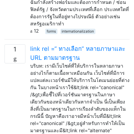
ฉันกำลังสร้างฟอร์มและต้องการกำหนด / ซ่อน
ฟิลด์รัฐ / จังหวัดตามประเทศที่เลือก ประเทศใดที่
ต้องการรัฐในที่อยู่ทางไปรษณีย์ ตัวอย่างเช่น
สหรัฐอเมริกาทำ
12
forms
internationalization
link rel =“ ทางเลือก” หลายภาษาและ
1
URL ตามมาตรฐาน
บริบท: เรามีเว็บไซต์ที่ให้บริการในหลายภาษา
อย่างไรก็ตามเนื้อหาเหมือนกัน เว็บไซต์ที่มีการ
แปลแต่ละเวอร์ชันมีให้บริการในโดเมนย่อยที่ต่าง
กัน ในบางหน้าเราใช้&lt;link rel="canonical"
/&gt;เพื่อชี้ไปที่เวอร์ชันมาตรฐานในภาษา
เดียวกันของหน้าเดียวกันหากจำเป็น นี่เป็นเพียง
สิ่งที่เป็นมาตรฐานในการเรียงลำดับของแท็กใน
กรณีนี้ ปัญหาคือเราอาจมีหน้าเว็บที่มี&lt;link
rel="canonical" /&gt;อยู่สำหรับการทำให้เป็น
มาตรฐานและมี&lt;link rel="alternate"