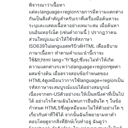
พิจารณาว่าเนื้อหา
แต่ละlanguage+regionรายการมีความแตกต่าง
กันเป็นสิ่งสำคัญสำหรับเราที่เครื่องมือค้นหาจะ
ระบุและแสดงเนื้อหาอย่างเหมาะสม เมื่อค้นหา
บนอินเทอร์เน็ต (เช่นคำถามนี้ ) ปรากฏว่าคน
ส่วนใหญ่แนะนำให้ใช้รหัสภาษา
ISO639ในlangแอตทริบิวต์HTML เพื่ออธิบาย
ภาษาเนื้อหา ทำตามคำแนะนำนี้เราจะ
ใช้&lt;html lang="fr"&gt;ซึ่งจะไม่ทำให้เกิด
ความแตกต่างระหว่างlanguage+regionชุดค่า
ผสมข้างต้น เมื่อตรวจสอบข้อกำหนดของ
HTML4ดูเหมือนว่าการใช้language+regionเป็น
รหัสภาษาจะสมบูรณ์แบบได้อย่างสมบูรณ์
เนื่องจากen-USตัวอย่างจะให้เป็นหนึ่งค่าที่เป็นไป
ได้ อย่างไรก็ตามฉันไม่พบการยืนยันใด ๆ ในข้อ
กำหนด HTML5ซึ่งดูเหมือนจะไม่ให้ตัวอย่างใด ๆ
เกี่ยวกับค่าที่ใช้ได้ จากนั้นฉันก็พยายามหาคำ
ตอบโดยดูจากสิ่งที่ยักษ์เว็บทำอยู่ ฉันดูว่า