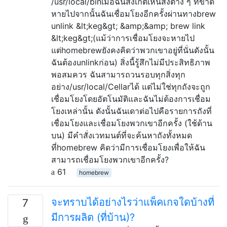
/usr/local/binเมื่อฉันสังเกตเห็นสิ่งต่าง ๆ ที่ขาด
หายไปจากนั้นฉันเชื่อมโยงอีกครั้งผ่านทางbrew
unlink &lt;keg&gt; &amp;&amp; brew link
&lt;keg&gt;(แม้ว่าการเชื่อมโยงจะหายไป
แต่homebrewยังคงคิดว่าพวกเขาอยู่ที่นั่นดังนั้น
ฉันต้องunlinkก่อน) สิ่งนี้รู้สึกไม่มีประสิทธิภาพ
พอสมควร ฉันสามารถวนรอบทุกสิ่งทุก
อย่าง/usr/local/Cellarได้ แต่ไม่ใช่ทุกถังจะถูก
เชื่อมโยงโดยอัตโนมัติและฉันไม่ต้องการเชื่อม
โยงเหล่านั้น ดังนั้นฉันเดาต่อไปคือรายการถังที่
เชื่อมโยงและเชื่อมโยงพวกเขาอีกครั้ง (ใช้ด้าน
บน) มีคำสั่งเวทมนต์ที่จะค้นหาถังทั้งหมด
ที่homebrew คิดว่ามีการเชื่อมโยงเพื่อให้ฉัน
สามารถเชื่อมโยงพวกเขาอีกครั้ง?
61
homebrew
จะทราบได้อย่างไรว่าแพ็คเกจใดบ้างที่
7
มีการผลิต (ที่บ้าน)?