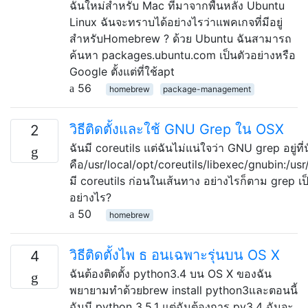
ฉันใหม่สำหรับ Mac ที่มาจากพื้นหลัง Ubuntu
Linux ฉันจะทราบได้อย่างไรว่าแพคเกจที่มีอยู่
สำหรับHomebrew ? ด้วย Ubuntu ฉันสามารถ
ค้นหา packages.ubuntu.com เป็นตัวอย่างหรือ
Google ตั้งแต่ที่ใช้apt
56
homebrew
package-management
วิธีติดตั้งและใช้ GNU Grep ใน OSX
2
ฉันมี coreutils แต่ฉันไม่แน่ใจว่า GNU grep อยู่
คือ/usr/local/opt/coreutils/libexec/gnubin:/usr/
มี coreutils ก่อนในเส้นทาง อย่างไรก็ตาม grep เ
อย่างไร?
50
homebrew
วิธีติดตั้งไพ ธ อนเฉพาะรุ่นบน OS X
4
ฉันต้องติดตั้ง python3.4 บน OS X ของฉัน
พยายามทำด้วยbrew install python3และตอนนี้
ฉันมี python 3.5.1 แต่ฉันต้องการ py3.4 ฉันจะ