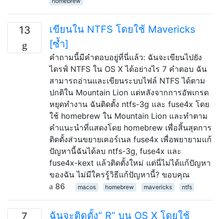
homebrew
เขียนใน NTFS โดยใช้ Mavericks
13
[ซ้ำ]
คำถามนี้มีคำตอบอยู่ที่นี่แล้ว: ฉันจะเขียนไปยัง
ไดรฟ์ NTFS ใน OS X ได้อย่างไร 7 คำตอบ ฉัน
สามารถอ่านและเขียนระบบไฟล์ NTFS ได้ตาม
ปกติใน Mountain Lion แต่หลังจากการอัพเกรด
หยุดทำงาน ฉันติดตั้ง ntfs-3g และ fuse4x โดย
ใช้ homebrew ใน Mountain Lion และทำตาม
คำแนะนำที่แสดงโดย homebrew เพื่อสิ้นสุดการ
ติดตั้งส่วนขยายเคอร์เนล fuse4x เพื่อพยายามแก้
ปัญหานี้ฉันได้ลบ ntfs-3g, fuse4x และ
fuse4x-kext แล้วติดตั้งใหม่ แต่นี่ไม่ได้แก้ปัญหา
ของฉัน ไม่มีใครรู้วิธีแก้ปัญหานี้? ขอบคุณ
86
macos
homebrew
mavericks
ntfs
ฉันจะติดตั้ง“ R” บน OS X โดยใช้
7