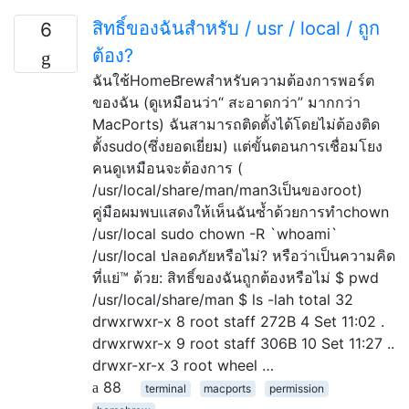
สิทธิ์ของฉันสำหรับ / usr / local / ถูก
6
ต้อง?
ฉันใช้HomeBrewสำหรับความต้องการพอร์ต
ของฉัน (ดูเหมือนว่า“ สะอาดกว่า” มากกว่า
MacPorts) ฉันสามารถติดตั้งได้โดยไม่ต้องติด
ตั้งsudo(ซึ่งยอดเยี่ยม) แต่ขั้นตอนการเชื่อมโยง
คนดูเหมือนจะต้องการ (
/usr/local/share/man/man3เป็นของroot)
คู่มือผมพบแสดงให้เห็นฉันซ้ำด้วยการทำchown
/usr/local sudo chown -R `whoami`
/usr/local ปลอดภัยหรือไม่? หรือว่าเป็นความคิด
ที่แย่™ ด้วย: สิทธิ์ของฉันถูกต้องหรือไม่ $ pwd
/usr/local/share/man $ ls -lah total 32
drwxrwxr-x 8 root staff 272B 4 Set 11:02 .
drwxrwxr-x 9 root staff 306B 10 Set 11:27 ..
drwxr-xr-x 3 root wheel …
88
terminal
macports
permission