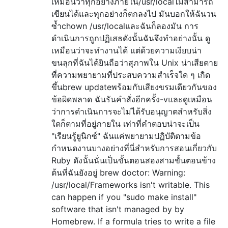
เหมือนว่าทุกอย่างภายใน/usr/localไม่สามารถ
เขียนได้และทุกอย่างก็ตกลงไป มันบอกให้ฉันวน
ซ้ำchown /usr/localและฉันก็ลองมัน การ
ดำเนินการถูกปฏิเสธดังนั้นฉันจึงทำอย่างนั้น ดู
เหมือนว่าจะทำงานได้ แต่ด้วยความเงียบน่า
ขนลุกที่ฉันได้ยินถือว่าสุภาพใน Unix น่าเสียดาย
ที่ความพยายามที่ประสบความสำเร็จใด ๆ เกิด
ขึ้นbrew updateพร้อมกับเสียงขรมเดียวกันของ
ข้อผิดพลาด ฉันรันคำสั่งอีกครั้ง-vและดูเหมือน
ว่าการดำเนินการจะไม่ได้รับอนุญาตสำหรับสิ่ง
ใดก็ตามที่อยู่ภายใน เท่าที่คำตอบน่าจะเป็น
"เรียนรู้ยูนิกซ์" ฉันแค่พยายามปฏิบัติตามข้อ
กำหนดงานบางอย่างที่นี่สำหรับการสอนเกี่ยวกับ
Ruby ดังนั้นนั่นเป็นขั้นตอนสองสามขั้นตอนข้าง
ต้นที่ฉันยังอยู่ brew doctor: Warning:
/usr/local/Frameworks isn't writable. This
can happen if you "sudo make install"
software that isn't managed by by
Homebrew. If a formula tries to write a file