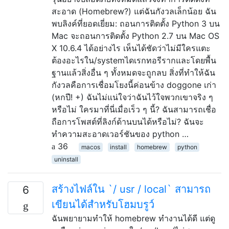
สะอาด (Homebrew?) แต่ฉันกังวลเล็กน้อย ฉัน
พบลิงค์ที่ยอดเยี่ยม: ถอนการติดตั้ง Python 3 บน
Mac จะถอนการติดตั้ง Python 2.7 บน Mac OS
X 10.6.4 ได้อย่างไร เห็นได้ชัดว่าไม่มีใครแตะ
ต้องอะไรใน/systemไดเรกทอรีรากและโดยพื้น
ฐานแล้วสิ่งอื่น ๆ ทั้งหมดจะถูกลบ สิ่งที่ทำให้ฉัน
กังวลคือการเชื่อมโยงนี้ค่อนข้าง doggone เก่า
(หกปี! +) ฉันไม่แน่ใจว่าฉันไว้ใจพวกเขาจริง ๆ
หรือไม่ ใครมาที่นี่เมื่อเร็ว ๆ นี้? ฉันสามารถเชื่อ
ถือการโพสต์ที่ลิงก์ด้านบนได้หรือไม่? ฉันจะ
ทำความสะอาดเวอร์ชันของ python …
36
macos
install
homebrew
python
uninstall
สร้างไฟล์ใน `/ usr / local` สามารถ
6
เขียนได้สำหรับโฮมบรูว์
ฉันพยายามทำให้ homebrew ทำงานได้ดี แต่ดู