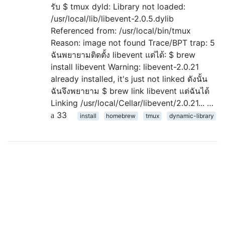
รับ $ tmux dyld: Library not loaded:
/usr/local/lib/libevent-2.0.5.dylib
Referenced from: /usr/local/bin/tmux
Reason: image not found Trace/BPT trap: 5
ฉันพยายามติดตั้ง libevent แต่ได้: $ brew
install libevent Warning: libevent-2.0.21
already installed, it's just not linked ดังนั้น
ฉันจึงพยายาม $ brew link libevent แต่ฉันได้
Linking /usr/local/Cellar/libevent/2.0.21... …
33
install
homebrew
tmux
dynamic-library