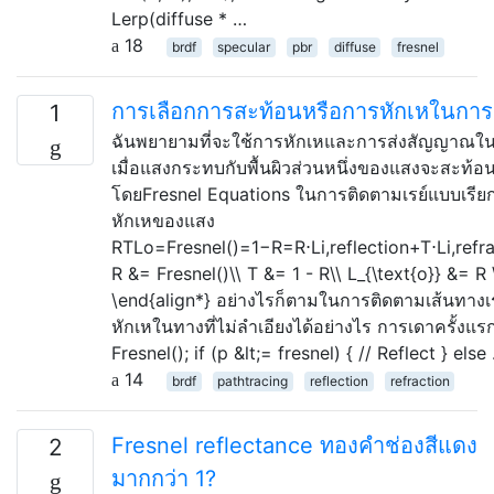
Lerp(diffuse * …
18
brdf
specular
pbr
diffuse
fresnel
การเลือกการสะท้อนหรือการหักเหในการ
1
ฉันพยายามที่จะใช้การหักเหและการส่งสัญญาณในเส้
เมื่อแสงกระทบกับพื้นผิวส่วนหนึ่งของแสงจะสะท
โดยFresnel Equations ในการติดตามเรย์แบบเรียกซ
หักเหของแสง
RTLo=Fresnel()=1−R=R⋅Li,reflection+T⋅Li,refra
R &= Fresnel()\\ T &= 1 - R\\ L_{\text{o}} &= R \
\end{align*} อย่างไรก็ตามในการติดตามเส้นทางเรา
หักเหในทางที่ไม่ลำเอียงได้อย่างไร การเดาครั้งแร
Fresnel(); if (p &lt;= fresnel) { // Reflect } else
14
brdf
pathtracing
reflection
refraction
Fresnel reflectance ทองคำช่องสีแดง
2
มากกว่า 1?