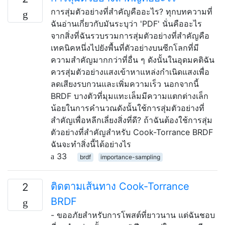
การสุ่มตัวอย่างที่สำคัญคืออะไร? ทุกบทความที่
ฉันอ่านเกี่ยวกับมันระบุว่า 'PDF' นั่นคืออะไร
จากสิ่งที่ฉันรวบรวมการสุ่มตัวอย่างที่สำคัญคือ
เทคนิคหนึ่งไปยังพื้นที่ตัวอย่างบนซีกโลกที่มี
ความสำคัญมากกว่าที่อื่น ๆ ดังนั้นในอุดมคติฉัน
ควรสุ่มตัวอย่างแสงเข้าหาแหล่งกำเนิดแสงเพื่อ
ลดเสียงรบกวนและเพิ่มความเร็ว นอกจากนี้
BRDF บางตัวที่มุมแทะเล็มมีความแตกต่างเล็ก
น้อยในการคำนวณดังนั้นใช้การสุ่มตัวอย่างที่
สำคัญเพื่อหลีกเลี่ยงสิ่งที่ดี? ถ้าฉันต้องใช้การสุ่ม
ตัวอย่างที่สำคัญสำหรับ Cook-Torrance BRDF
ฉันจะทำสิ่งนี้ได้อย่างไร
33
brdf
importance-sampling
ติดตามเส้นทาง Cook-Torrance
2
BRDF
- ขออภัยสำหรับการโพสต์ที่ยาวนาน แต่ฉันชอบ