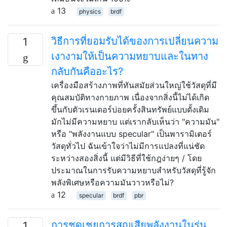
13
physics
brdf
วิธีการที่ยอมรับได้ของการเปลี่ยนความ
1
เงางามให้เป็นความหยาบและในทาง
กลับกันคืออะไร?
เครื่องมือสร้างภาพที่ทันสมัยส่วนใหญ่ใช้วัสดุที่มี
คุณสมบัติทางกายภาพ เนื่องจากสิ่งนี้ไม่ได้เกิด
ขึ้นกับตัวเรนเดอร์บ่อยครั้งสินทรัพย์แบบดั้งเดิม
มักไม่มีความหยาบ แต่เรากลับเห็นว่า "ความมัน"
หรือ "พลังงานแบบ specular" เป็นพารามิเตอร์
วัสดุทั่วไป ฉันเข้าใจว่าไม่มีการแปลงที่แน่ชัด
ระหว่างสองสิ่งนี้ แต่มีวิธีที่ใช้กฎง่ายๆ / โดย
ประมาณในการรับความหยาบสำหรับวัสดุที่รู้จัก
พลังพิเศษหรือความมันวาวหรือไม่?
12
specular
brdf
pbr
การชดเชยการสูญเสียพลังงานในรุ่น
1