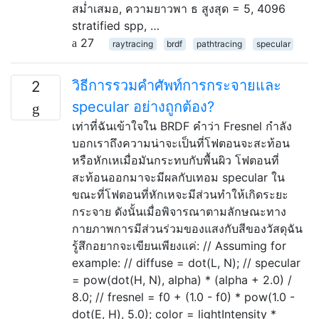
สม่ำเสมอ, ความยาวพา ธ สูงสุด = 5, 4096
stratified spp, …
27
raytracing
brdf
pathtracing
specular
วิธีการรวมคำศัพท์การกระจายและ
2
specular อย่างถูกต้อง?
เท่าที่ฉันเข้าใจใน BRDF คำว่า Fresnel กำลัง
บอกเราถึงความน่าจะเป็นที่โฟตอนจะสะท้อน
หรือหักเหเมื่อมันกระทบกับพื้นผิว โฟตอนที่
สะท้อนออกมาจะมีผลกับเทอม specular ใน
ขณะที่โฟตอนที่หักเหจะมีส่วนทำให้เกิดระยะ
กระจาย ดังนั้นเมื่อพิจารณาตามลักษณะทาง
กายภาพการมีส่วนร่วมของแสงกับสีของวัสดุฉัน
รู้สึกอยากจะเขียนเพียงแค่: // Assuming for
example: // diffuse = dot(L, N); // specular
= pow(dot(H, N), alpha) * (alpha + 2.0) /
8.0; // fresnel = f0 + (1.0 - f0) * pow(1.0 -
dot(E, H), 5.0); color = lightIntensity *