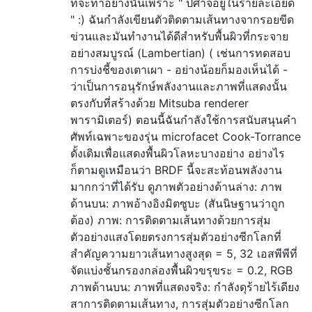
ที่จะทำอย่างนั้นเพราะ " ปีศาจอยู่ในรายละเอียด
" :) ฉันกำลังเขียนตัวติดตามเส้นทางจากรอยขีด
ข่วนและมันทำงานได้ดีสำหรับพื้นผิวที่กระจาย
อย่างสมบูรณ์ (Lambertian) ( เช่นการทดสอบ
การบ่งชี้ของเตาเผา - อย่างน้อยก็มองเห็นได้ -
ว่าเป็นการอนุรักษ์พลังงานและภาพที่แสดงนั้น
ตรงกับที่สร้างด้วย Mitsuba renderer
พารามิเตอร์) ตอนนี้ฉันกำลังใช้การสนับสนุนคำ
ศัพท์เฉพาะของรุ่น microfacet Cook-Torrance
ดั้งเดิมเพื่อแสดงพื้นผิวโลหะบางอย่าง อย่างไร
ก็ตามดูเหมือนว่า BRDF นี้จะสะท้อนพลังงาน
มากกว่าที่ได้รับ ดูภาพตัวอย่างด้านล่าง: ภาพ
ด้านบน: ภาพอ้างอิงมิตซูบะ (สันนิษฐานว่าถูก
ต้อง) ภาพ: การติดตามเส้นทางด้วยการสุ่ม
ตัวอย่างแสงโดยตรงการสุ่มตัวอย่างซีกโลกที่
สำคัญความยาวเส้นทางสูงสุด = 5, 32 เอสพีพีที่
จัดแบ่งชั้นกรองกล่องพื้นผิวขรุขระ = 0.2, RGB
ภาพด้านบน: ภาพที่แสดงจริง: กำลังดุร้ายไร้เดียง
สาการติดตามเส้นทาง, การสุ่มตัวอย่างซีกโลก