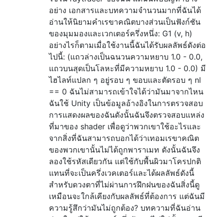
อย่าง เอกสารและบทความจำนวนมากที่ฉันได้
อ่านให้นิยามคำเรขาคณิตบางส่วนเป็นฟังก์ชัน
ของมุมมองและเวกเตอร์ครึ่งหนึ่ง: G1 (v, h)
อย่างไรก็ตามเมื่อใช้งานนี้ฉันได้รับผลลัพธ์ดังต่อ
ไปนี้: (แถวล่างเป็นฉนวนความหยาบ 1.0 - 0.0,
แถวบนสุดเป็นโลหะที่มีความหยาบ 1.0 - 0.0) มี
ไฮไลท์แปลก ๆ อยู่รอบ ๆ ขอบและตัดรอบ ๆ nl
== 0 ฉันไม่สามารถเข้าใจได้ว่ามันมาจากไหน
ฉันใช้ Unity เป็นข้อมูลอ้างอิงในการตรวจสอบ
การแสดงผลของฉันดังนั้นฉันจึงตรวจสอบแหล่ง
ที่มาของ shader เพื่อดูว่าพวกเขาใช้อะไรและ
จากสิ่งที่ฉันสามารถบอกได้ว่าเทอมเรขาคณิต
ของพวกเขานั้นไม่ได้ถูกพาราเมท ดังนั้นฉันจึง
ลองใช้รหัสเดียวกัน แต่ใช้กับพื้นผิวมาโครปกติ
แทนที่จะเป็นครึ่งเวคเตอร์และได้ผลลัพธ์ดังนี้
สำหรับดวงตาที่ไม่ผ่านการฝึกฝนของฉันสิ่งนี้ดู
เหมือนจะใกล้เคียงกับผลลัพธ์ที่ต้องการ แต่ฉันมี
ความรู้สึกว่ามันไม่ถูกต้อง? บทความที่ฉันอ่าน