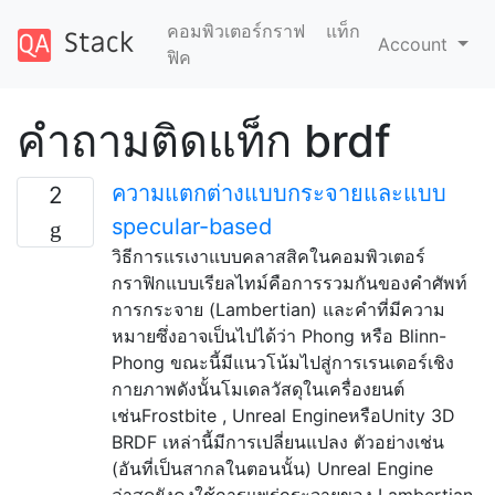
คอมพิวเตอร์กราฟ
แท็ก
Account
ฟิค
คำถามติดแท็ก brdf
ความแตกต่างแบบกระจายและแบบ
2
specular-based
วิธีการแรเงาแบบคลาสสิคในคอมพิวเตอร์
กราฟิกแบบเรียลไทม์คือการรวมกันของคำศัพท์
การกระจาย (Lambertian) และคำที่มีความ
หมายซึ่งอาจเป็นไปได้ว่า Phong หรือ Blinn-
Phong ขณะนี้มีแนวโน้มไปสู่การเรนเดอร์เชิง
กายภาพดังนั้นโมเดลวัสดุในเครื่องยนต์
เช่นFrostbite , Unreal EngineหรือUnity 3D
BRDF เหล่านี้มีการเปลี่ยนแปลง ตัวอย่างเช่น
(อันที่เป็นสากลในตอนนั้น) Unreal Engine