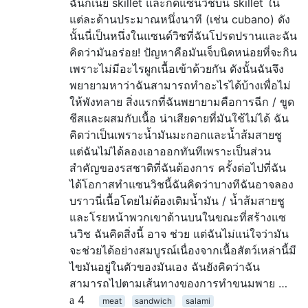
ฉันก็เนย skillet และกดแซนวิชบน skillet ใน
แต่ละด้านประมาณหนึ่งนาที (เช่น cubano) ดัง
นั้นนี่เป็นหนึ่งในแซนด์วิชที่ฉันโปรดปรานและฉัน
คิดว่ามันอร่อย! ปัญหาคือมันเจ็บนิดหน่อยที่จะกิน
เพราะไม่มีอะไรผูกเนื้อเข้าด้วยกัน ดังนั้นฉันจึง
พยายามหาว่าฉันสามารถทำอะไรได้บ้างเพื่อไม่
ให้พังทลาย สิ่งแรกที่ฉันพยายามคือการฉีก / ขูด
ชีสและผสมกับเนื้อ น่าเสียดายที่มันใช้ไม่ได้ ฉัน
คิดว่าเป็นเพราะน้ำมันมะกอกและน้ำส้มสายชู
แต่ฉันไม่ได้ลองเอาออกทันทีเพราะเป็นส่วน
สำคัญของรสชาติที่ฉันต้องการ ครั้งต่อไปที่ฉัน
ได้โอกาสทำแซนวิชนี้ฉันคิดว่าบางทีฉันอาจลอง
บราวนี่เนื้อโดยไม่ต้องเติมน้ำมัน / น้ำส้มสายชู
และโรยหน้าพวกเขาด้านบนในขณะที่สร้างแซ
นวิช ฉันคิดสิ่งนี้ อาจ ช่วย แต่ฉันไม่แน่ใจว่ามัน
จะช่วยได้อย่างสมบูรณ์เนื่องจากเนื้อสัตว์เหล่านี้มี
ไขมันอยู่ในตัวของมันเอง ฉันยังคิดว่าฉัน
สามารถไปตามเส้นทางของการทำขนมพาย …
4
meat
sandwich
salami