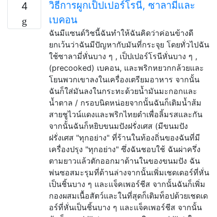
วิธีการผูกเป็ปเปอร์โรนี, ซาลามี่และ
4
เบคอน
ฉันมีแซนด์วิชนี้ฉันทำให้ฉันคิดว่าค่อนข้างดี
ยกเว้นว่าฉันมีปัญหากับมันที่กระจุย โดยทั่วไปฉัน
ใช้ซาลามี่หั่นบาง ๆ , เป็ปเปอร์โรนีหั่นบาง ๆ ,
(precooked) เบคอน, และพริกหยวกกล้วยและ
โยนพวกเขาลงในเครื่องเตรียมอาหาร จากนั้น
ฉันก็ใส่มันลงในกระทะด้วยน้ำมันมะกอกและ
น้ำตาล / กรอบนิดหน่อยจากนั้นฉันก็เติมน้ำส้ม
สายชูไวน์แดงและพริกไทยดำเพื่อลิ้มรสและกัน
จากนั้นฉันก็หยิบขนมปังฝรั่งเศส (มีขนมปัง
ฝรั่งเศส "ทุกอย่าง" ที่ร้านในท้องถิ่นของฉันที่มี
เครื่องปรุง "ทุกอย่าง" ซึ่งฉันชอบใช้ ฉันผ่าครึ่ง
ตามยาวแล้วตักออกมาด้านในของขนมปัง ฉัน
พ่นซอสมะรุมที่ด้านล่างจากนั้นเพิ่มเชดเดอร์ที่หั่น
เป็นชิ้นบาง ๆ และแจ็คเพอร์ชีส จากนั้นฉันก็เพิ่ม
กองผสมเนื้อสัตว์และในที่สุดก็เติมท็อปด้วยเชดเด
อร์ที่หั่นเป็นชิ้นบาง ๆ และแจ็คเพอร์ชีส จากนั้น