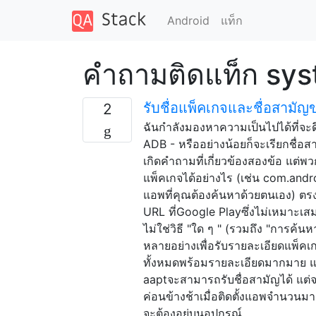
Android
แท็ก
คำถามติดแท็ก sys
รับชื่อแพ็คเกจและชื่อสาม
2
ฉันกำลังมองหาความเป็นไปได้ที่จะด
ADB - หรืออย่างน้อยก็จะเรียกชื่อส
เกิดคำถามที่เกี่ยวข้องสองข้อ แต่พ
แพ็คเกจได้อย่างไร (เช่น com.andro
แอพที่คุณต้องค้นหาด้วยตนเอง) ตรง
URL ที่Google Playซึ่งไม่เหมาะเส
ไม่ใช่วิธี "ใด ๆ " (รวมถึง "การค้นห
หลายอย่างเพื่อรับรายละเอียดแพ็ค
ทั้งหมดพร้อมรายละเอียดมากมาย แต่ช
aaptจะสามารถรับชื่อสามัญได้ แต่จ
ค่อนข้างช้าเมื่อติดตั้งแอพจำนวนม
จะต้องอยู่บนอุปกรณ์ …