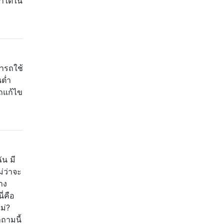
่าใดใน
ารถใช้
ต่ำ
ถแก้ไข
ัน มี
ม่ว่าจะ
าง
ี่คือ
ม่?
ถามนี้