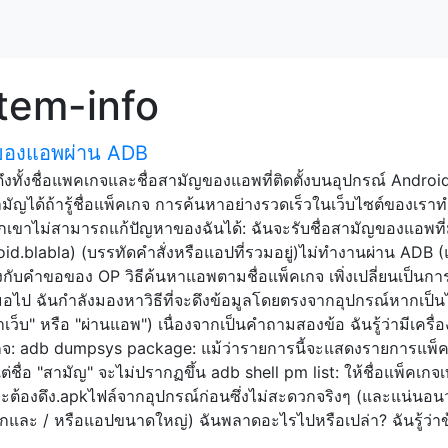
tem-info
ัญของแอพผ่าน ADB
ึงทั้งชื่อแพคเกจและชื่อสามัญของแอพที่ติดตั้งบนอุปกรณ์ Android
ามัญได้ถ้ารู้ชื่อแพ็คเกจ การค้นหาอย่างรวดเร็วในเว็บไซต์ของเราท
วกเขาไม่สามารถแก้ปัญหาของฉันได้: ฉันจะรับชื่อสามัญของแอพที่ม
id.blabla) (บรรทัดคำสั่งหรือแอปที่รวมอยู่)ไม่ทำงานผ่าน ADB (แ
กับคำขอของ OP วิธีค้นหาแอพตามชื่อแพ็คเกจ เพิ่งเปลี่ยนเป็นก
มอไป ฉันกำลังมองหาวิธีที่จะดึงข้อมูลโดยตรงจากอุปกรณ์หากเป็น
าเว็บ" หรือ "ผ่านแอพ") เนื่องจากเป็นคำถามสองข้อ ฉันรู้ว่ามีเครื่อ
เกจ: adb dumpsys package: แม้ว่ารายการนี้จะแสดงรายการแพ็
ื่อ "สามัญ" จะไม่ปรากฏขึ้น adb shell pm list: ให้ชื่อแพ็คเกจเท
ะต้องดึง.apkไฟล์จากอุปกรณ์ก่อนซึ่งไม่สะดวกจริงๆ (และแน่นอน
ากและ / หรือแอปขนาดใหญ่) ฉันพลาดอะไรไปหรือเปล่า? ฉันรู้ว่าข