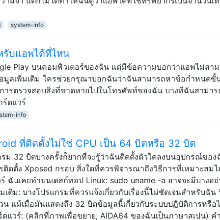
ามจำ แต่ก็ไม่ได้ทำให้ฉันดูว่าแอพใดที่ใช้ทรัพยากรเป็นจำนวนเท
t
system-info
รับแอพได้ที่ไหน
gle Play บนคอมพิวเตอร์ของฉัน แต่มีข้อความบอกว่าแอพไม่สาม
ข้อมูลเพิ่มเติม ใครช่วยกรุณาบอกฉันว่าฉันสามารถหาข้อกำหนดขั้น
้องการตรวจสอบสิ่งที่ขาดหายไปในโทรศัพท์ของฉัน บางทีฉันสามาร
ร์ดแวร์
stem-info
roid ที่ติดตั้งไม่ใช่ CPU เป็น 64 บิตหรือ 32 บิต
32 บิตบางครั้งก็ยากที่จะรู้ว่าฉันติดตั้งตัวใดลงบนอุปกรณ์ของฉ
ารติดตั้ง Xposed กรอบ สิ่งใดที่ควรพิจารณาถึงวิธีการที่เหมาะสมไ
วร์ ฉันเคยทำบนเดสก์ทอป Linux: sudo uname -a อาจจะมีบางอย่
มเติม: บางโปรแกรมที่ควรแจ้งเกี่ยวกับเรื่องนี้ไม่ชัดเจนสำหรับฉัน น
แม้เมื่อมันแสดงถึง 32 บิตข้อมูลนี้เกี่ยวกับระบบปฏิบัติการหรือไ
าร์ดแวร์: (คลิกที่ภาพเพื่อขยาย; AIDA64 ของฉันเป็นภาษาสเปน) คำ