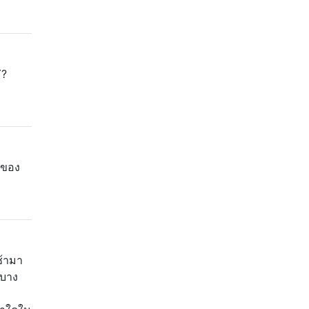
่?
์ของ
ช้ามา
 บาง