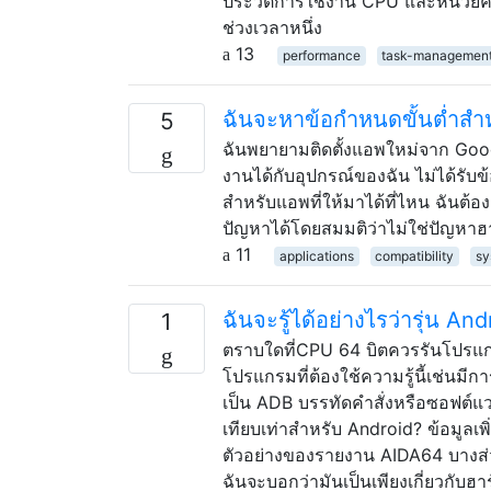
ประวัติการใช้งาน CPU และหน่วยคว
ช่วงเวลาหนึ่ง
13
performance
task-managemen
ฉันจะหาข้อกำหนดขั้นต่ำสำห
5
ฉันพยายามติดตั้งแอพใหม่จาก Goo
งานได้กับอุปกรณ์ของฉัน ไม่ได้รับ
สำหรับแอพที่ให้มาได้ที่ไหน ฉันต
ปัญหาได้โดยสมมติว่าไม่ใช่ปัญหาฮา
11
applications
compatibility
sy
ฉันจะรู้ได้อย่างไรว่ารุ่น And
1
ตราบใดที่CPU 64 บิตควรรันโปรแกรม 
โปรแกรมที่ต้องใช้ความรู้นี้เช่นมีก
เป็น ADB บรรทัดคำสั่งหรือซอฟต์แ
เทียบเท่าสำหรับ Android? ข้อมูลเพิ่
ตัวอย่างของรายงาน AIDA64 บางส่วน 
ฉันจะบอกว่ามันเป็นเพียงเกี่ยวกับฮ