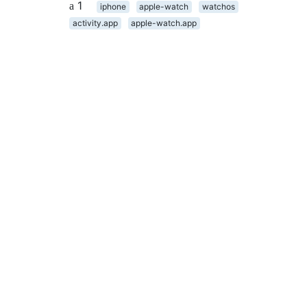
1
iphone
apple-watch
watchos
activity.app
apple-watch.app