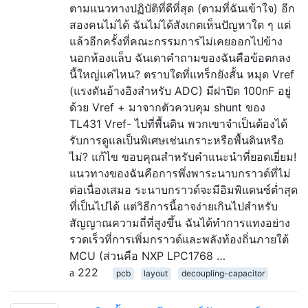
ตามแนวทางปฏิบัติที่ดีที่สุด (ตามที่ฉันเข้าใจ) อีก
สองคนไม่ได้ ฉันไม่ได้สังเกตเห็นปัญหาใด ๆ แต่
แล้วอีกครั้งที่คณะกรรมการไม่เคยออกไปข้าง
นอกห้องแล็บ ฉันเดาคำถามของฉันคือข้อตกลง
นี้ใหญ่แค่ไหน? ตราบใดที่แทร็กยังสั้น หมุด Vref
(แรงดันอ้างอิงสำหรับ ADC) มีฝาปิด 100nF อยู่
ด้วย Vref + มาจากตัวควบคุม shunt ของ
TL431 Vref- ไปที่พื้นดิน พวกเขาจำเป็นต้องได้
รับการดูแลเป็นพิเศษเช่นเกราะหรือพื้นดินหรือ
ไม่? แก้ไข ขอบคุณสำหรับคำแนะนำที่ยอดเยี่ยม!
แนวทางของฉันคือการพึ่งพาระนาบกราวด์ที่ไม่
ต่อเนื่องเสมอ ระนาบกราวด์จะมีอิมพิแดนซ์ต่ำสุด
ที่เป็นไปได้ แต่วิธีการนี้อาจง่ายเกินไปสำหรับ
สัญญาณความถี่ที่สูงขึ้น ฉันได้ทำการแทงอย่าง
รวดเร็วที่การเพิ่มกราวด์และพลังท้องถิ่นภายใต้
MCU (ส่วนคือ NXP LPC1768 …
222
pcb
layout
decoupling-capacitor