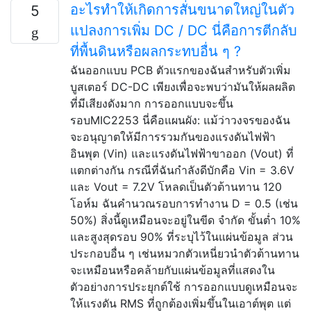
อะไรทำให้เกิดการสั่นขนาดใหญ่ในตัว
5
แปลงการเพิ่ม DC / DC นี่คือการตีกลับ
ที่พื้นดินหรือผลกระทบอื่น ๆ ?
ฉันออกแบบ PCB ตัวแรกของฉันสำหรับตัวเพิ่ม
บูสเตอร์ DC-DC เพียงเพื่อจะพบว่ามันให้ผลผลิต
ที่มีเสียงดังมาก การออกแบบจะขึ้น
รอบMIC2253 นี่คือแผนผัง: แม้ว่าวงจรของฉัน
จะอนุญาตให้มีการรวมกันของแรงดันไฟฟ้า
อินพุต (Vin) และแรงดันไฟฟ้าขาออก (Vout) ที่
แตกต่างกัน กรณีที่ฉันกำลังดีบักคือ Vin = 3.6V
และ Vout = 7.2V โหลดเป็นตัวต้านทาน 120
โอห์ม ฉันคำนวณรอบการทำงาน D = 0.5 (เช่น
50%) สิ่งนี้ดูเหมือนจะอยู่ในขีด จำกัด ขั้นต่ำ 10%
และสูงสุดรอบ 90% ที่ระบุไว้ในแผ่นข้อมูล ส่วน
ประกอบอื่น ๆ เช่นหมวกตัวเหนี่ยวนำตัวต้านทาน
จะเหมือนหรือคล้ายกับแผ่นข้อมูลที่แสดงใน
ตัวอย่างการประยุกต์ใช้ การออกแบบดูเหมือนจะ
ให้แรงดัน RMS ที่ถูกต้องเพิ่มขึ้นในเอาต์พุต แต่