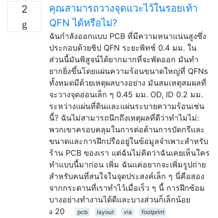
คุณสามารถวางจุดแวะไว้ในรอยเท้า
2
QFN ได้หรือไม่?
ฉันกำลังออกแบบ PCB ที่มีความหนาแน่นสูงซึ่ง
ประกอบด้วยชิป QFN ระยะพิทช์ 0.4 มม. ใน
ส่วนนี้มันพิสูจน์ได้ยากมากที่จะพัดออก มันทำ
ยากยิ่งขึ้นโดยแผ่นความร้อนขนาดใหญ่ที่ QFNs
ทั้งหมดมีด้วยเหตุผลบางอย่าง มันสมเหตุสมผลที่
จะวางจุดอ่อนเล็ก ๆ 0.45 มม. OD, ID 0.2 มม.
ระหว่างแผ่นที่ดินและแผ่นระบายความร้อนเช่น
นี้? ฉันไม่สามารถนึกถึงเหตุผลที่ดีว่าทำไมไม่:
พวกเขาครอบคลุมในการต่อต้านการบัดกรีและ
ขนาดและการฝึกปรืออยู่ในข้อมูลจำเพาะสำหรับ
ร้าน PCB ของเรา แต่ฉันไม่คิดว่าฉันเคยเห็นใคร
ทำแบบนี้มาก่อน เพิ่ม ฉันแค่อยากจะเพิ่มรูปถ่าย
สำหรับคนที่สนใจในจุดประสงค์เล็ก ๆ นี่คือสอง
จากกระดานที่เราทำไว้เมื่อเร็ว ๆ นี้ การฝึกซ้อม
บางอย่างทำงานได้ดีและบางส่วนก็เล็กน้อย
20
pcb
layout
via
footprint