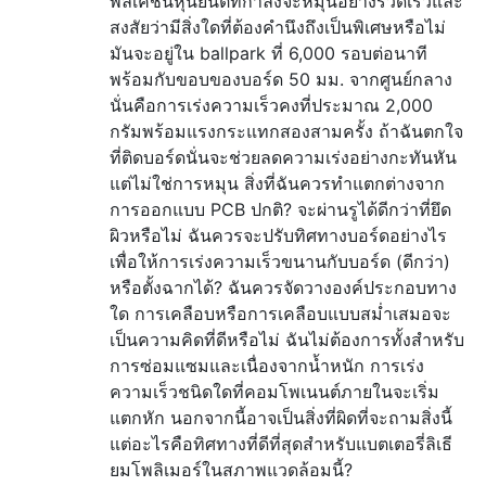
พลิเคชั่นหุ่นยนต์ที่กำลังจะหมุนอย่างรวดเร็วและ
สงสัยว่ามีสิ่งใดที่ต้องคำนึงถึงเป็นพิเศษหรือไม่
มันจะอยู่ใน ballpark ที่ 6,000 รอบต่อนาที
พร้อมกับขอบของบอร์ด 50 มม. จากศูนย์กลาง
นั่นคือการเร่งความเร็วคงที่ประมาณ 2,000
กรัมพร้อมแรงกระแทกสองสามครั้ง ถ้าฉันตกใจ
ที่ติดบอร์ดนั่นจะช่วยลดความเร่งอย่างกะทันหัน
แต่ไม่ใช่การหมุน สิ่งที่ฉันควรทำแตกต่างจาก
การออกแบบ PCB ปกติ? จะผ่านรูได้ดีกว่าที่ยึด
ผิวหรือไม่ ฉันควรจะปรับทิศทางบอร์ดอย่างไร
เพื่อให้การเร่งความเร็วขนานกับบอร์ด (ดีกว่า)
หรือตั้งฉากได้? ฉันควรจัดวางองค์ประกอบทาง
ใด การเคลือบหรือการเคลือบแบบสม่ำเสมอจะ
เป็นความคิดที่ดีหรือไม่ ฉันไม่ต้องการทั้งสำหรับ
การซ่อมแซมและเนื่องจากน้ำหนัก การเร่ง
ความเร็วชนิดใดที่คอมโพเนนต์ภายในจะเริ่ม
แตกหัก นอกจากนี้อาจเป็นสิ่งที่ผิดที่จะถามสิ่งนี้
แต่อะไรคือทิศทางที่ดีที่สุดสำหรับแบตเตอรี่ลิเธี
ยมโพลิเมอร์ในสภาพแวดล้อมนี้?