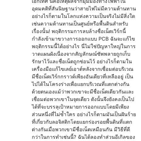
เอกเทศ นี่คือเหตุผลจากมุมมองทางไฟฟ้าใน
อุดมคติที่สันนิษฐานว่าสายไฟไม่มีความต้านทาน
อย่างไรก็ตามในโลกแห่งความเป็นจริงไม่มีสิ่งใด
เช่นความต้านทานเป็นศูนย์หรือพื้นดินสำหรับ
เรื่องนั้น! พฤติกรรมการลบล้างชื่อเน็ตเวิร์กนี้
กำลังเข้ามาขวางการออกแบบ PCB ฉันจะแก้ไข
พฤติกรรมนี้ได้อย่างไร นี่ไม่ใช่ปัญหาใหญ่ในการ
วาดแผนผังเนื่องจากสัญลักษณ์ซัพพลายถูกเก็บ
รักษาไว้และชื่อเน็ตถูกซ่อนไว้ อย่างไรก็ตามใน
เครื่องมือแก้ไขเลย์เอาต์หลังจากเชื่อมต่อบริเวณ
มีชื่อเน็ตเวิร์กกราวด์เพียงอันเดียวที่เหลืออยู่ เป็น
ไปได้ในโครงร่างเพื่อแยกบริเวณที่แตกต่างกัน
ด้วยตนเองแม้ว่าพวกเขาจะมีชื่อเน็ตเดียวกันและ
เชื่อมต่อพวกเขาในจุดเดียว ดังนั้นจึงยังคงเป็นไป
ได้ที่จะบรรลุเป้าหมายการออกแบบโดยมีเพียง
ส่วนหนึ่งที่ไม่ซ้ำใคร อย่างไรก็ตามมันเป็นฝันร้าย
ที่เกี่ยวกับลอจิสติกโดยแยกร่องรอยพื้นดินที่แตก
ต่างกันเมื่อพวกเขามีชื่อเน็ตเหมือนกัน มีวิธีที่ดี
กว่าในการทำเช่นนี้? ฉันได้ลองทำส่วนอีเกิลของ