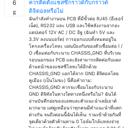
ควรติดตั้งแชสซีกราวด์กับกราวด์
6
ดิจิตอลหรือไม่
ฉันกำลังทำงานบน PCB ที่มีขั้วต่อ RJ45 (อีเธอร์
เน็ต), RS232 และ USB และใช้พลังงานจากอะ
แดปเตอร์ 12V AC / DC อิฐ (ฉันทำ 5V และ
3.3V ลงบนบอร์ด) การออกแบบทั้งหมดอยู่ใน
โครงเครื่องโลหะ แผ่นป้องกันของตัวเชื่อมต่อ I /
O เชื่อมต่อกับระนาบ CHASSIS_GND ที่บริเวณ
รอบนอกของ PCB และยังสามารถติดต่อกับแผง
ด้านหน้าของแชสซีโลหะได้อีกด้วย
CHASSIS_GND แยกได้จาก GND ดิจิตอลโดย
คูเมือง (เป็นโมฆะ) นี่คือคำถาม:
CHASSIS_GND ควรจะเชื่อมโยงกับระนาบ
GND ดิจิทัลในทางใดทางหนึ่งหรือไม่? ฉันได้
อ่านบันทึกย่อของแอพและตัวแนะนำเลย์เอาต์
มากมาย แต่ดูเหมือนว่าทุกคนมีคำแนะนำที่แตก
ต่างกัน จนถึงตอนนี้ฉันได้เห็น: รวมเข้าด้วยกันที่
จุดเดียวด้วยตัวต้านทาน 0 โอห์มใกล้แหล่งจ่าย