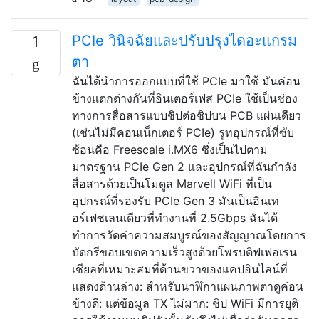
PCIe วินิจฉัยและปรับปรุงไดอะแกรม
1
ตา
ฉันได้นำการออกแบบที่ใช้ PCIe มาใช้ มันค่อน
ข้างแตกต่างกันที่อินเตอร์เฟส PCIe ใช้เป็นช่อง
ทางการสื่อสารแบบชิปต่อชิปบน PCB แผ่นเดียว
(เช่นไม่มีคอนเน็กเตอร์ PCIe) รูทอุปกรณ์ที่ซับ
ซ้อนคือ Freescale i.MX6 ซึ่งเป็นไปตาม
มาตรฐาน PCIe Gen 2 และอุปกรณ์ที่ฉันกำลัง
สื่อสารด้วยเป็นโมดูล Marvell WiFi ที่เป็น
อุปกรณ์ที่รองรับ PCIe Gen 3 มันเป็นอินเท
อร์เฟซเลนเดียวที่ทำงานที่ 2.5Gbps ฉันได้
ทำการวัดค่าความสมบูรณ์ของสัญญาณโดยการ
บัดกรีขอบเขตความเร็วสูงด้วยโพรบดิฟเฟอเรน
เชียลที่เหมาะสมที่ด้านขวาของแคปอินไลน์ที่
แสดงด้านล่าง: สำหรับนาฬิกาแผนภาพตาดูค่อน
ข้างดี: แต่ข้อมูล TX ไม่มาก: ชิป WiFi มีการยุติ