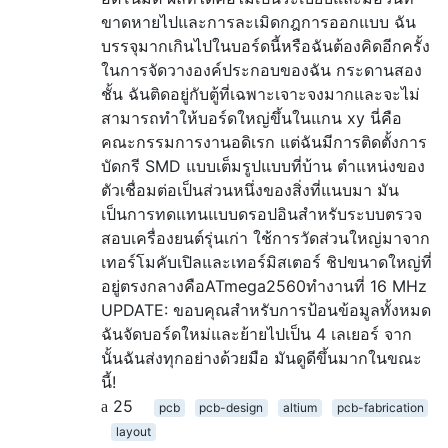
ขาดหายไปและการละเมิดกฎการออกแบบ ฉัน
บรรจุมากเกินไปในบอร์ดนี้หรือฉันต้องคิดอีกครั้ง
ในการจัดวางองค์ประกอบของฉัน กระดานสอง
ชั้น ฉันติดอยู่กับตู้ที่เฉพาะเจาะจงมากและจะไม่
สามารถทำให้บอร์ดใหญ่ขึ้นในแกน xy นี่คือ
คณะกรรมการงานอดิเรก แต่ฉันมีการติดตั้งการ
บัดกรี SMD แบบเต็มรูปแบบที่บ้าน ตำแหน่งของ
ตัวเชื่อมต่อเป็นส่วนหนึ่งของสิ่งที่แนบมา มัน
เป็นการทดแทนแบบดรอปอินสำหรับระบบตรวจ
สอบเครื่องยนต์รุ่นเก่า ใช้การวัดส่วนใหญ่มาจาก
เทอร์โมคับเปิลและเทอร์มิสเตอร์ ชิปขนาดใหญ่ที่
อยู่ตรงกลางคือATmega2560ทำงานที่ 16 MHz
UPDATE: ขอบคุณสำหรับการป้อนข้อมูลทั้งหมด
ฉันจัดบอร์ดใหม่และย้ายไปเป็น 4 เลเยอร์ จาก
นั้นฉันส่งทุกอย่างด้วยมือ มันดูดีขึ้นมากในขณะ
นี้!
25
pcb
pcb-design
altium
pcb-fabrication
layout