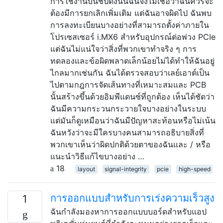
การใช้งานบนชิปดังนั้นฉันจึงไม่เชื่อว่าฉันควรจะ
ต้องมีการยกเลิกเพิ่มเติม แต่ฉันอาจผิดไป ฉันพบ
การลงทะเบียนบางอย่างที่สามารถตั้งค่าภายใน
โปรเซสเซอร์ i.MX6 สำหรับอุปกรณ์ต่อพ่วง PCIe
แต่ฉันไม่แน่ใจว่าสิ่งที่พวกเขาทำจริง ๆ การ
ทดลองและข้อผิดพลาดเล็กน้อยไม่ได้ทำให้ฉันอยู่
ไกลมากเช่นกัน ฉันได้ตรวจสอบว่าเลย์เอาต์เป็น
ไปตามกฎการจัดเส้นทางที่เหมาะสมและ PCB
นั้นสร้างขึ้นด้วยอิมพีแดนซ์ที่ถูกต้อง เห็นได้ชัดว่า
ฉันมีความกระวนกระวายใจบางอย่างในระบบ
แต่มันก็ดูเหมือนว่าฉันมีปัญหาสะท้อนหรือไม่เน้น
ฉันหวังว่าจะมีใครบางคนสามารถอธิบายสิ่งที่
พวกเขาเห็นว่าผิดปกติด้วยตาของฉันและ / หรือ
แนะนำวิธีแก้ไขบางอย่าง …
18
layout
signal-integrity
pcie
high-speed
การออกแบบสำหรับการเร่งความเร็วสูง
1
ฉันกำลังมองหาการออกแบบบอร์ดสำหรับแอป