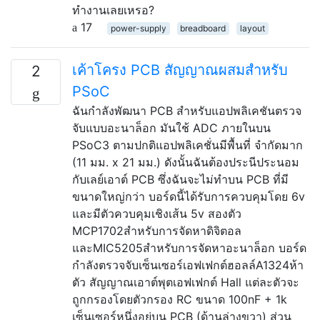
ทำงานเลยเหรอ?
17
power-supply
breadboard
layout
เค้าโครง PCB สัญญาณผสมสำหรับ
2
PSoC
ฉันกำลังพัฒนา PCB สำหรับแอปพลิเคชันตรวจ
จับแบบอะนาล็อก มันใช้ ADC ภายในบน
PSoC3 ตามปกติแอปพลิเคชั่นมีพื้นที่ จำกัดมาก
(11 มม. x 21 มม.) ดังนั้นฉันต้องประนีประนอม
กับเลย์เอาต์ PCB ซึ่งฉันจะไม่ทำบน PCB ที่มี
ขนาดใหญ่กว่า บอร์ดนี้ได้รับการควบคุมโดย 6v
และมีตัวควบคุมเชิงเส้น 5v สองตัว
MCP1702สำหรับการจัดหาดิจิตอล
และMIC5205สำหรับการจัดหาอะนาล็อก บอร์ด
กำลังตรวจจับเซ็นเซอร์เอฟเฟกต์ฮอลล์A1324ห้า
ตัว สัญญาณเอาต์พุตเอฟเฟกต์ Hall แต่ละตัวจะ
ถูกกรองโดยตัวกรอง RC ขนาด 100nF + 1k
เซ็นเซอร์หนึ่งอยู่บน PCB (ด้านล่างขวา) ส่วน