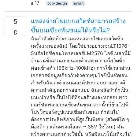
17
pcb-design
layout
แหล่งจ่ายไฟแบบสวิตช์สามารถสร้าง
5
ขึ้นบนเขียงหั่นขนมได้หรือไม่?
ฉันกำลังคิดที่จะรวมแหล่งจ่ายไฟแบบสวิตชิ่ง
(ครั้งแรกของฉัน) โดยใช้บางอย่างเช่นLT1076-
5หรือไอซีคอนโทรลเลอร์LM2576 ไอซีเหล่านี้มี
จำนวนชิ้นส่วนภายนอกต่ำและความถี่สวิตชิ่ง
ค่อนข้างต่ำ (56kHz-100kHz) การใช้เวลาอ่าน
เอกสารข้อมูลเกี่ยวกับตัวควบคุมไอซีนั้นชัดเจน
สำหรับฉันว่าตำแหน่งองค์ประกอบบางอย่างมี
ความสำคัญต่อการออกแบบ ฉันสงสัยว่าถ้าเป็น
แนะนำหรือเป็นไปได้ที่จะสร้างและทดสอบพาว
เวอร์ซัพพลายบนเขียงหั่นขนมจากนั้นก็ย้ายไปที่
โปรโตบอร์ดรูปแบบเขียงหั่นขนม ถ้าฉันไม่
ต้องการประสิทธิภาพที่สูงเป็นพิเศษ (สวิตช์ใด ๆ
ต้องดีกว่าเส้นตรงเมื่อลด ~ 35V ใช่ไหม) มัน
สร้างความแตกต่างใช่มั้ย หรือมีแนวโน้มที่จะไม่