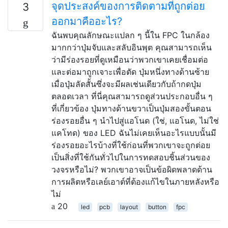
จุดประสงค์ของการติดตามที่ถูกต่อย
3
ออกมาคืออะไร?
ฉันพบคุณลักษณะแปลก ๆ นี้ใน FPC ในกล้อง
มากกว่าปุ่มจับและสลับอินพุต คุณสามารถเห็น
ว่ามีร่องรอยที่ดูเหมือนว่าพวกเขาเคยเชื่อมต่อ
และต่อมาถูกเจาะเพื่อตัด ปุ่มหนึ่งทางด้านซ้าย
เมื่อปุ่มลัดสั้นซึ่งจะมีผลเช่นเดียวกับถ้ากดปุ่ม
ตลอดเวลา ที่นี่คุณสามารถดูส่วนประกอบอื่น ๆ
ที่เกี่ยวข้อง ปุ่มทางด้านขวาเป็นปุ่มสองขั้นตอน
ร่องรอยอื่น ๆ นำไปสู่แอโนด (ใช่, แอโนด, ไม่ใช่
แคโทด) ของ LED ฉันไม่เคยเห็นอะไรแบบนั้นมี
ร่องรอยอะไรบ้างที่ใช้ก่อนที่พวกเขาจะถูกต่อย
เป็นสิ่งที่ใช้กันทั่วไปในการทดสอบชิ้นส่วนของ
วงจรหรือไม่? พวกเขาอาจเป็นข้อผิดพลาดด้าน
การผลิตหรือเลย์เอาต์ที่ต้องแก้ไขในภายหลังหรือ
ไม่
20
led
pcb
layout
button
fpc