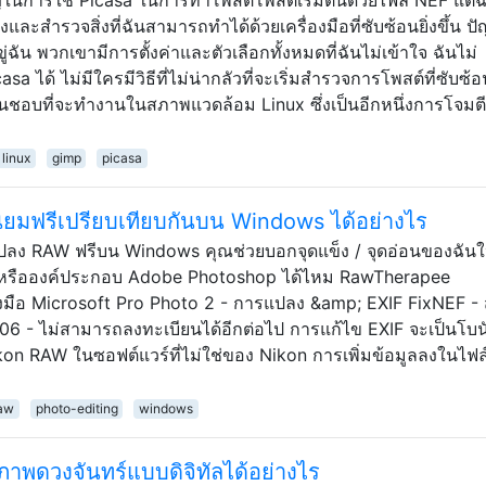
ริงและสำรวจสิ่งที่ฉันสามารถทำได้ด้วยเครื่องมือที่ซับซ้อนยิ่งขึ้น ป
่ฉัน พวกเขามีการตั้งค่าและตัวเลือกทั้งหมดที่ฉันไม่เข้าใจ ฉันไม่
sa ได้ ไม่มีใครมีวิธีที่ไม่น่ากลัวที่จะเริ่มสำรวจการโพสต์ที่ซับซ
ข้องฉันชอบที่จะทำงานในสภาพแวดล้อม Linux ซึ่งเป็นอีกหนึ่งการโจม
linux
gimp
picasa
นิยมฟรีเปรียบเทียบกันบน Windows ได้อย่างไร
ลง RAW ฟรีบน Windows คุณช่วยบอกจุดแข็ง / จุดอ่อนของฉันให
/ หรือองค์ประกอบ Adobe Photoshop ได้ไหม RawTherapee
งมือ Microsoft Pro Photo 2 - การแปลง &amp; EXIF FixNEF - 
 - ไม่สามารถลงทะเบียนได้อีกต่อไป การแก้ไข EXIF ​​จะเป็นโบนัส
kon RAW ในซอฟต์แวร์ที่ไม่ใช่ของ Nikon การเพิ่มข้อมูลลงในไฟล
aw
photo-editing
windows
าพดวงจันทร์แบบดิจิทัลได้อย่างไร