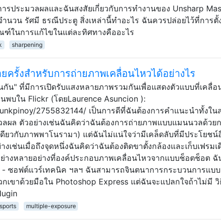
ังการประมวลผลและฉันสงสัยเกี่ยวกับการทำงานของ Unsharp Ma
 จำนวน รัศมี ธรณีประตู สิ่งเหล่านี้ทำอะไร ฉันควรปล่อยไว้ที่การตั้
้นเกณฑ์ในการแก้ไขในแต่ละทิศทางคืออะไร
k
sharpening
ครั้งสำหรับการถ่ายภาพเคลื่อนไหวได้อย่างไร
นกัน" ที่มีการเปิดรับแสงหลายภาพรวมกันเพื่อแสดงตัวแบบที่เคลื่
ี่ฉันพบใน Flickr (โดยLaurence Asuncion ):
unkpinoy/2755832144/ เป็นการดีที่ฉันต้องการคำแนะนำทั้งในส
ผล ตัวอย่างเช่นฉันคิดว่าฉันต้องการถ่ายภาพแบบแมนนวลด้วยก
เดียวกับภาพพาโนรามา) แต่ฉันไม่แน่ใจว่ามีเคล็ดลับที่มีประโยชน์อ
เช่นเมื่อถึงจุดหนึ่งฉันคิดว่าฉันต้องติดขาตั้งกล้องและเก็บเฟรมเด
วอย่างหลายอย่างที่องค์ประกอบภาพเคลื่อนไหวจากแบบช็อตช็อต ฉัน
- ซอฟต์แวร์เทคนิค ฯลฯ ฉันสามารถจินตนาการกระบวนการแบ
กเขาด้วยมือใน Photoshop Express แต่ฉันจะแปลกใจถ้าไม่มี วิธีท
Hugin
sports
multiple-exposure