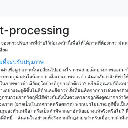
t-processing
การปรับภาพที่ถ่ายไว้ก่อนหน้านี้เพื่อให้ได้ภาพที่ต้องการ มันค
อียด
มที่จะปรับปรุงภาพ
วดำเพื่อดูว่าภาพนั้นเปลี่ยนไปอย่างไร ภาพถ่ายเด็กบางภาพออกมาไ
ามดูน่าสนใจน้อยกว่าเมื่อเป็นภาพขาวดำ ฉันสงสัยว่าสิ่งที่ทำให้ส
งในภาพขาวดำ มีวัตถุใดบ้างที่ดูขาวดำดีกว่า? หรือมีคุณสมบัติเฉ
บางอย่างจะดูดีขึ้นในสีดำและสีขาว? สิ่งที่ฉันคิดจากการเล่นของตัว
รบกวนจากวัตถุที่มีสีต่างกันดังนั้นดวงตาอาจถูกดึงดูดมากกว่าวัตถ
ร่งของภาพ (อาจเป็นในเทศกาลหรือตลาด) พวกเขาไม่น่าจะดูดีขึ้นเป็
กฎของหัวแม่มือ) หรือเป็นคำพิพากษาอัตนัยอย่างแท้จริงหรือไม่? นี
ดิ์สิทธิ์ - ฉันสนใจอย่างแท้จริงหากมีกฎง่ายๆสำหรับเมื่อขาวดำมี