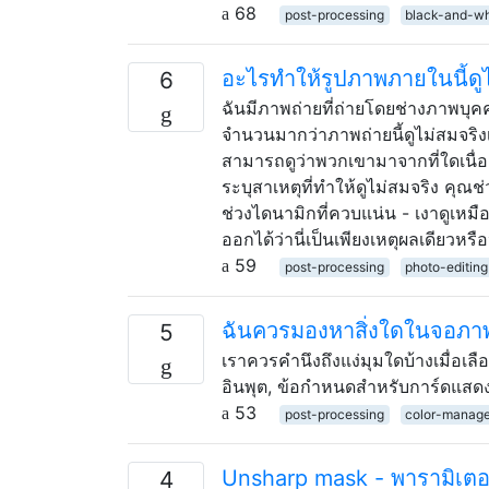
68
post-processing
black-and-wh
อะไรทำให้รูปภาพภายในนี้ดู
6
ฉันมีภาพถ่ายที่ถ่ายโดยช่างภาพบุคค
จำนวนมากว่าภาพถ่ายนี้ดูไม่สมจริ
สามารถดูว่าพวกเขามาจากที่ใดเนื่อ
ระบุสาเหตุที่ทำให้ดูไม่สมจริง คุณช่
ช่วงไดนามิกที่ควบแน่น - เงาดูเห
ออกได้ว่านี่เป็นเพียงเหตุผลเดียวห
59
post-processing
photo-editing
ฉันควรมองหาสิ่งใดในจอภ
5
เราควรคำนึงถึงแง่มุมใดบ้างเมื่อ
อินพุต, ข้อกำหนดสำหรับการ์ดแสดง
53
post-processing
color-manag
Unsharp mask - พารามิเตอ
4