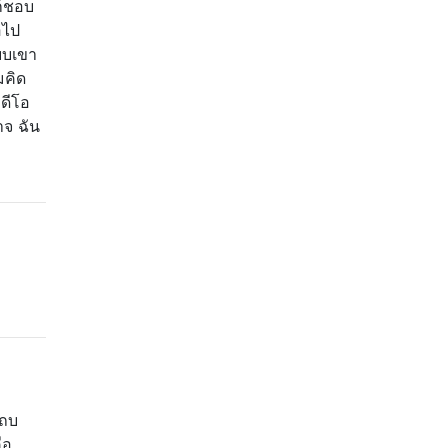
ก็ชอบ
อไป
บบเขา
มคิด
ิดีโอ
าจ ฉัน
แถบ
ือ