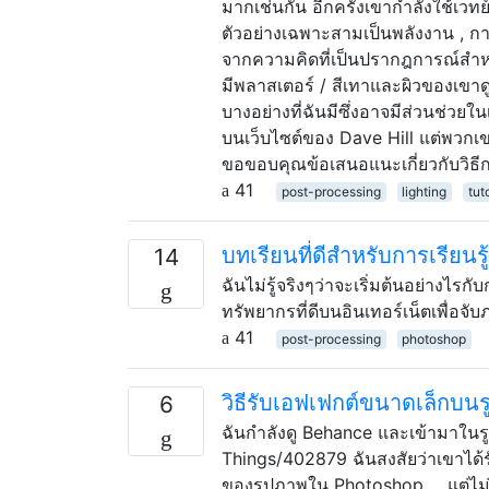
มากเช่นกัน อีกครั้งเขากำลังใช้เวทย
ตัวอย่างเฉพาะสามเป็นพลังงาน , กา
จากความคิดที่เป็นปรากฎการณ์สำหร
มีพลาสเตอร์ / สีเทาและผิวของเขาดูยอ
บางอย่างที่ฉันมีซึ่งอาจมีส่วนช่วยใน
บนเว็บไซต์ของ Dave Hill แต่พวกเข
ขอขอบคุณข้อเสนอแนะเกี่ยวกับวิธีกา
41
post-processing
lighting
tut
บทเรียนที่ดีสำหรับการเรียนร
14
ฉันไม่รู้จริงๆว่าจะเริ่มต้นอย่างไร
ทรัพยากรที่ดีบนอินเทอร์เน็ตเพื่อจั
41
post-processing
photoshop
วิธีรับเอฟเฟกต์ขนาดเล็กบน
6
ฉันกำลังดู Behance และเข้ามาในรู
Things/402879 ฉันสงสัยว่าเขาได้ร
ของรูปภาพใน Photoshop ... แต่ไม่