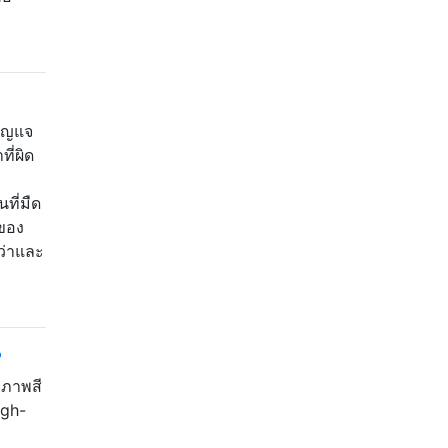
กุญแจ
ี่ผิด
ที่มืด
ของ
ว่าและ
?
ภาพสี
igh-