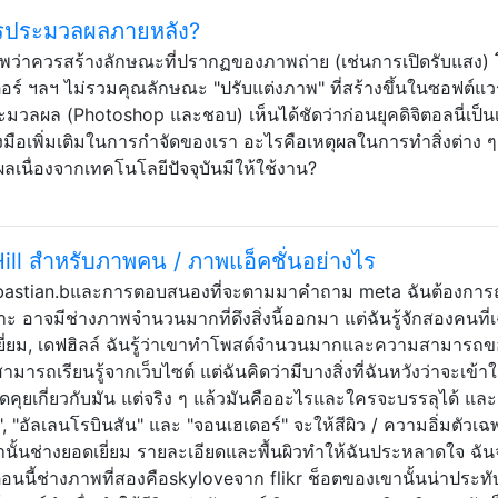
ารประมวลผลภายหลัง?
ภาพว่าควรสร้างลักษณะที่ปรากฏของภาพถ่าย (เช่นการเปิดรับแสง) 
เตอร์ ฯลฯ ไม่รวมคุณลักษณะ "ปรับแต่งภาพ" ที่สร้างขึ้นในซอฟต์แว
มวลผล (Photoshop และชอบ) เห็นได้ชัดว่าก่อนยุคดิจิตอลนี่เป็นเร
่องมือเพิ่มเติมในการกำจัดของเรา อะไรคือเหตุผลในการทำสิ่งต่าง 
เนื่องจากเทคโนโลยีปัจจุบันมีให้ใช้งาน?
ill สำหรับภาพคน / ภาพแอ็คชั่นอย่างไร
ebastian.bและการตอบสนองที่จะตามมาคำถาม meta ฉันต้องการ
ะ อาจมีช่างภาพจำนวนมากที่ดึงสิ่งนี้ออกมา แต่ฉันรู้จักสองคนที
ดเยี่ยม, เดฟฮิลล์ ฉันรู้ว่าเขาทำโพสต์จำนวนมากและความสามารถ
สามารถเรียนรู้จากเว็บไซต์ แต่ฉันคิดว่ามีบางสิ่งที่ฉันหวังว่าจะเข้า
ูดคุยเกี่ยวกับมัน แต่จริง ๆ แล้วมันคืออะไรและใครจะบรรลุได้ แล
 "อัลเลนโรบินสัน" และ "จอนเฮเดอร์" จะให้สีผิว / ความอิ่มตัวเฉ
ั้นช่างยอดเยี่ยม รายละเอียดและพื้นผิวทำให้ฉันประหลาดใจ ฉัน
ตอนนี้ช่างภาพที่สองคือskyloveจาก flikr ช็อตของเขานั้นน่าประทั