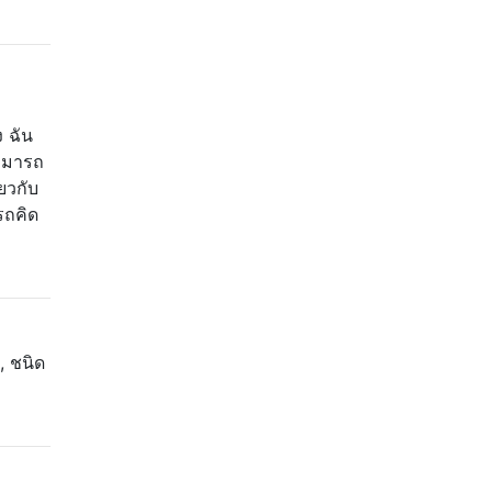
 ฉัน
สามารถ
่ยวกับ
รถคิด
, ชนิด