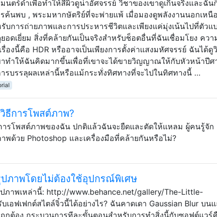
์มนตร์ดำเพื่อทำให้สีผิวดูน่าอัศจรรย์ วิชาของเขาดูเกินจริงและฉัน
รค้นพบ , พระมหากษัตริย์ที่จะพ่ายแพ้ เมื่อมองดูพลังงานนอกเหนื
ับการถ่ายภาพและการประหารชีวิตและเพียงแค่มุ่งเน้นไปที่ตัวแ
ดเยี่ยม สิ่งที่คล้ายกันเป็นจริงสำหรับช็อตอื่นที่ฉันเชื่อมโยง ควา
เรื่องนี้คือ HDR หรืออาจเป็นเพียงการตั้งค่าแสงมหัศจรรย์ ฉันได้ดูว
าทำให้ฉันคิดมากขึ้นเพื่อที่เขาจะได้ขายวิญญาณให้กับหัวหน้าปีศ
รบรรลุผลเหล่านี้หรือแม้กระทั่งทิศทางที่จะไปในทิศทางนี้ …
orial
ู้วิธีการโพสต์ภาพ?
กับการโพสต์ภาพของฉัน ปกติแล้วฉันจะยืดและตัดให้แหลม ผู้คนรู้จัก
บภาพด้วย Photoshop และเครื่องมือที่คล้ายกันหรือไม่?
รูปภาพโดยไม่ต้องใช้อุปกรณ์พิเศษ
ปภาพเหล่านี้: http://www.behance.net/gallery/The-Little-
ับเอฟเฟกต์สไตล์จิ๋วนี้ได้อย่างไร? ฉันคาดเดา Gaussian Blur บน
ถูกต้อง กระบวนการทีละขั้นตอนสำหรับการทำสิ่งนี้กับซอฟต์แวร์ค