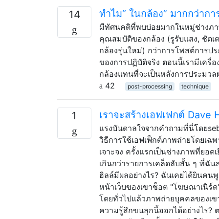
ทำไม“ ในกล้อง” มากกว่าก
14
มีทัศนคติที่พบบ่อยมากในหมู่ช่าง
คุณสมบัติของกล้อง (รูรับแสง, ชัต
กล้องรุ่นใหม่) กว่าการโพสต์การประ
ของการปฏิบัติจริง ตอนนี้เรามีเครื
กล้องแทนที่จะเป็นหลังการประมวลผล
42
post-processing
technique
เราจะสร้างเอฟเฟกต์ Dave H
1
แรงบันดาลใจจากคำถามที่นี่โดยs
วิธีการใช้เอฟเฟ็กต์ภาพถ่ายโดยเฉพา
เจาะจง ครั้งแรกเป็นช่างภาพที่ยอ
เกินกว่ารายการเคล็ดลับสั้น ๆ ที่ฉัน
ฮิลล์มีผลอย่างไร? ฉันเคยได้ยินคนพ
หน้าเว็บของเขาช็อต "โฆษณาเนิร์ด",
โดยทั่วไปแล้วภาพถ่ายบุคคลของเขาน
ความรู้สึกขนลุกนี้ออกได้อย่างไร? 