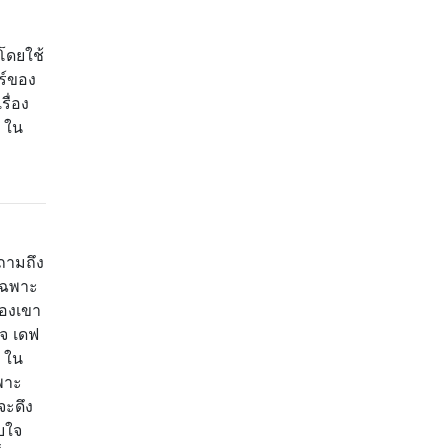
โดยใช้
ร์ของ
ื่อง
ๆ ใน
ถามถึง
่เฉพาะ
ของเขา
ใจ เดฟ
ะ ใน
พาะ
จะดึง
บใจ