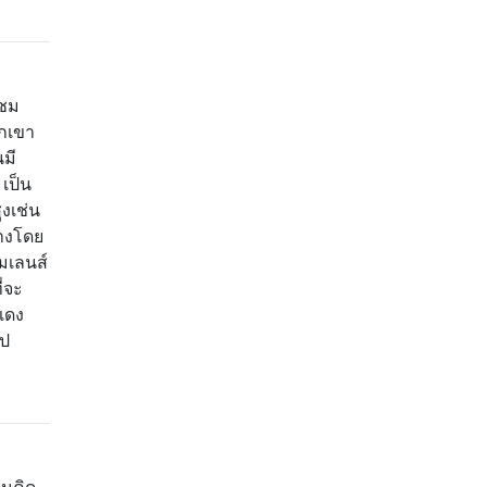
าชม
วกเขา
นมี
เป็น
ูงเช่น
้างโดย
อมเลนส์
่จะ
แดง
ไป
ันคิด