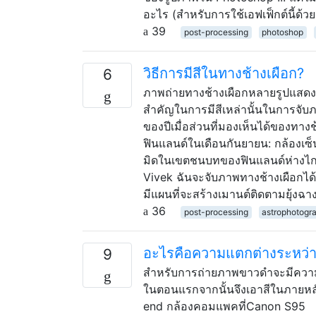
อะไร (สำหรับการใช้เอฟเฟ็กต์นี้ด้วยเ
39
post-processing
photoshop
วิธีการมีสีในทางช้างเผือก?
6
ภาพถ่ายทางช้างเผือกหลายรูปแสดงเ
สำคัญในการมีสีเหล่านั้นในการจับภ
ของปีเมื่อส่วนที่มองเห็นได้ของทาง
ฟินแลนด์ในเดือนกันยายน: กล้องเซ็น
มิดในเขตชนบทของฟินแลนด์ห่างไกล
Vivek ฉันจะจับภาพทางช้างเผือกได้
มีแผนที่จะสร้างเมานต์ติดตามยุ้งฉา
36
post-processing
astrophotogr
อะไรคือความแตกต่างระหว
9
สำหรับการถ่ายภาพขาวดำจะมีความ
ในตอนแรกจากนั้นจึงเอาสีในภายหลัง
end กล้องคอมแพคที่Canon S95