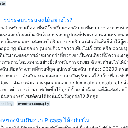
ite
ยการประจบประแจงได้อย่างไร?
งภาพสำหรับงานมืออาชีพที่โรงเรียนของฉัน ผลที่ตามมาของการเข้
รุนแรงและมีแผลเป็น ฉันต้องการถ่ายรูปคนที่ประจบสอพลอเพราะพ
านี้และพวกเขาสมควรได้รับการยอมรับ แต่มันเป็นสิ่งที่ทำให้ผู้ค
ing มันออกมา (หมายถึงมากกว่าเพียงไม่กี่ zits หรือ pocks) 
งไปที่ปริมาณของภาพถ่ายมากกว่าที่พวกเขาเป็นคนเดียวที่มีความเงาส
ง จากภาพถ่ายโดยเฉพาะอย่างยิ่งสำหรับการชดเชย ฉันจะทำอะไรได้บ
องฉันเพื่อสร้างภาพที่สวยที่สุด อุปกรณ์ของฉัน: กล้อง: D3200 พร้
ายแสง - ฉันมักจะถอยออกมาและเปิดรูรับแสงให้กว้างที่สุดเท่าที
Raw - ฉันจะเพิ่มความนุ่มนวลและ de-luminate / desaturate สี
ือขาวดำ การถ่ายภาพเกิดขึ้นได้ทุกที่ตั้งแต่สำนักงานที่มีแสงสว่าง
ันสามารถโพสต์คนได้ดังนั้นมันจึงถูกย่อให้เล็กสุด
touching
event-photography
ของฉันเกินกว่า Picasa ได้อย่างไร
ญในการใช้ Picasa ในการทำโพสต์โพสต์เริ่มต้นด้วยไฟล์ NEF แต่ฉ