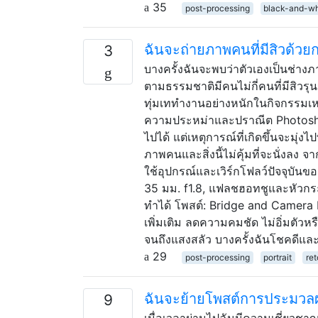
35
post-processing
black-and-wh
ฉันจะถ่ายภาพคนที่มีสิวด้ว
3
บางครั้งฉันจะพบว่าตัวเองเป็นช่า
ตามธรรมชาติมีคนไม่กี่คนที่มีสิว
ทุ่มเททำงานอย่างหนักในกิจกรรมเหล่
ความประหม่าและปราณีต Photoshopp
ไปได้ แต่เหตุการณ์ที่เกิดขึ้นจะมุ่
ภาพคนและสิ่งนี้ไม่คุ้มที่จะนั่งล
ใช้อุปกรณ์และเวิร์กโฟลว์ปัจจุบันข
35 มม. f1.8, แฟลชฮอทชูและหัวกระจ
ทำได้ โพสต์: Bridge and Camera 
เพิ่มเติม ลดความคมชัด ไม่อิ่มตัวหร
จนถึงแสงสลัว บางครั้งฉันโชคดีและฉ
29
post-processing
portrait
re
ฉันจะย้ายโพสต์การประมวลผล
9
เมื่อเวลาผ่านไปฉันมีความเชี่ยวชา