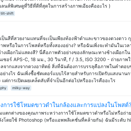
ลนส์พิเศษดูที่วิธีที่ดีที่สุดในการสร้างภาพเอียงคืออะไร )
tilt-shift
ป็นสีที่สวยงามแทนที่จะเป็นเพียงท้องฟ้าดำและขาวของดวงดาว 
าพหรือในการโพสต์หรือทั้งสองอย่าง? หรือฉันเพิ่งจะทำมันในเวลาท
ช้างเผือกไม่แสดงสี? นี่คือภาพตัวอย่างของลักษณะทางช้างเผือกใน
เซอร์ APS-C, 18 มม., 30 วินาที, f / 3.5, ISO 3200 - ถ่ายภาพใน
จากแสงจากดวงอาทิตย์ สิ่งที่ฉันต้องการบรรลุคือภาพในคำตอบ
อย่างไร ฉันเพิ่งซื้อชัตเตอร์แบบไร้สายสำหรับการเปิดรับแสงนานก
ง แต่การเปิดเผยเคล็ดลับที่จำเป็นอีกต่อไปหรืออะไรคืออะไร
aphy
milky-way
่างการใช้โหมดขาวดำในกล้องและการแปลงในโพสต์
แตกต่างของคุณภาพระหว่างการใช้โหมดขาวดำหรือไม่หรือถ่าย
โดยใช้ Photoshop (หรือแอพพลิเคชั่นที่คล้ายกัน) ฉันมีระดับ h