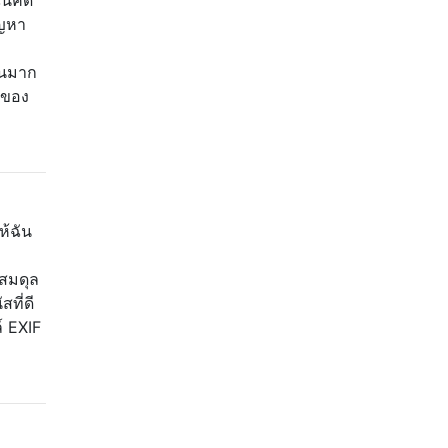
ัญหา
้อนมาก
ตีของ
้ฉัน
สมดุล
ที่ดี
์ EXIF