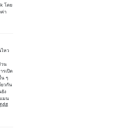
sk โดย
งค่า
อนไหว
่วน
ารเปิด
ื่น ๆ
ียวกัน
ยัง
บแมน
ี่ดี