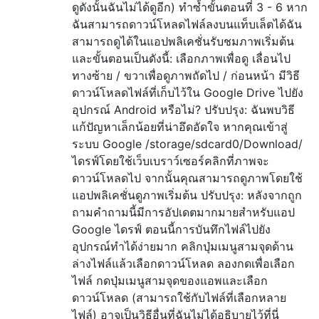
ดูดังนั้นฉันไม่ได้ดูอีก) ทำซ้ำขั้นตอนที่ 3 - 6 หาก
ฉันสามารถดาวน์โหลดไฟล์ลงบนแท็บเล็ตได้ฉัน
สามารถดูได้ในแอปพลิเคชั่นรับชมภาพเริ่มต้น
และขั้นตอนเป็นดังนี้: เลือกภาพเพื่อดู เลื่อนไป
ทางซ้าย / ขวาเพื่อดูภาพถัดไป / ก่อนหน้า มีวิธี
ดาวน์โหลดไฟล์ที่เก็บไว้ใน Google Drive ไปยัง
อุปกรณ์ Android หรือไม่? ปรับปรุง: ฉันพบวิธี
แก้ปัญหาเล็กน้อยที่น่าอึดอัดใจ หากคุณเข้าสู่
ระบบ Google /storage/sdcard0/Download/
ไดรฟ์โดยใช้เว็บเบราว์เซอร์คลิกที่ภาพจะ
ดาวน์โหลดไป จากนั้นคุณสามารถดูภาพโดยใช้
แอปพลิเคชั่นดูภาพเริ่มต้น ปรับปรุง: หลังจากถูก
ถามคำถามนี้มีการอัปเดตมากมายสำหรับแอป
Google ไดรฟ์ ตอนนี้การบันทึกไฟล์ไปยัง
อุปกรณ์ทำได้ง่ายมาก คลิกปุ่มเมนูสามจุดด้าน
ล่างไฟล์แล้วเลือกดาวน์โหลด ลองกดเพื่อเลือก
ไฟล์ กดปุ่มเมนูสามจุดของแอพและเลือก
ดาวน์โหลด (สามารถใช้กับไฟล์ที่เลือกหลาย
ไฟล์) อาจเป็นวิธีอื่นที่ฉันไม่ได้อธิบายไว้ที่นี่