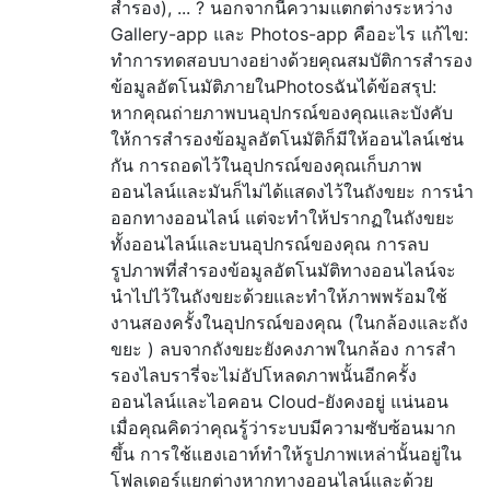
สำรอง), ... ? นอกจากนี้ความแตกต่างระหว่าง
Gallery-app และ Photos-app คืออะไร แก้ไข:
ทำการทดสอบบางอย่างด้วยคุณสมบัติการสำรอง
ข้อมูลอัตโนมัติภายในPhotosฉันได้ข้อสรุป:
หากคุณถ่ายภาพบนอุปกรณ์ของคุณและบังคับ
ให้การสำรองข้อมูลอัตโนมัติก็มีให้ออนไลน์เช่น
กัน การถอดไว้ในอุปกรณ์ของคุณเก็บภาพ
ออนไลน์และมันก็ไม่ได้แสดงไว้ในถังขยะ การนำ
ออกทางออนไลน์ แต่จะทำให้ปรากฏในถังขยะ
ทั้งออนไลน์และบนอุปกรณ์ของคุณ การลบ
รูปภาพที่สำรองข้อมูลอัตโนมัติทางออนไลน์จะ
นำไปไว้ในถังขยะด้วยและทำให้ภาพพร้อมใช้
งานสองครั้งในอุปกรณ์ของคุณ (ในกล้องและถัง
ขยะ ) ลบจากถังขยะยังคงภาพในกล้อง การสำ
รองไลบรารี่จะไม่อัปโหลดภาพนั้นอีกครั้ง
ออนไลน์และไอคอน Cloud-ยังคงอยู่ แน่นอน
เมื่อคุณคิดว่าคุณรู้ว่าระบบมีความซับซ้อนมาก
ขึ้น การใช้แฮงเอาท์ทำให้รูปภาพเหล่านั้นอยู่ใน
โฟลเดอร์แยกต่างหากทางออนไลน์และด้วย