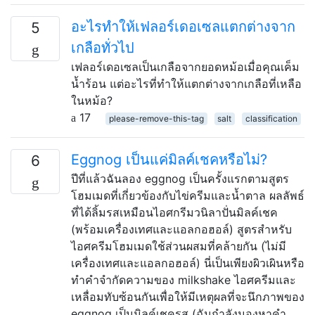
อะไรทำให้เฟลอร์เดอเซลแตกต่างจาก
5
เกลือทั่วไป
เฟลอร์เดอเซลเป็นเกลือจากยอดหม้อเมื่อคุณเค็ม
น้ำร้อน แต่อะไรที่ทำให้แตกต่างจากเกลือที่เหลือ
ในหม้อ?
17
please-remove-this-tag
salt
classification
Eggnog เป็นแค่มิลค์เชคหรือไม่?
6
ปีที่แล้วฉันลอง eggnog เป็นครั้งแรกตามสูตร
โฮมเมดที่เกี่ยวข้องกับไข่ครีมและน้ำตาล ผลลัพธ์
ที่ได้ลิ้มรสเหมือนไอศกรีมวนิลาปั่นมิลค์เชค
(พร้อมเครื่องเทศและแอลกอฮอล์) สูตรสำหรับ
ไอศครีมโฮมเมดใช้ส่วนผสมที่คล้ายกัน (ไม่มี
เครื่องเทศและแอลกอฮอล์) นี่เป็นเพียงผิวเผินหรือ
ทำคำจำกัดความของ milkshake ไอศครีมและ
เหลื่อมทับซ้อนกันเพื่อให้มีเหตุผลที่จะนึกภาพของ
eggnog เป็นมิลค์เชครส (ฉันกำลังมองหาคำ