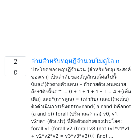
ล่ามสำหรับทฤษฎีจำนวนโมดูโล n
2
ประโยคของทฤษฎีจำนวน (สำหรับวัตถุประสงค์
ของเรา) เป็นลำดับของสัญลักษณ์ต่อไปนี้:
0และ'(ตัวตายตัวแทน) - ตัวตายตัวแทนหมาย
ถึง+1ดังนั้น0'''' = 0 + 1 + 1 + 1 + 1 = 4 +(เพิ่ม
เติม) และ*(การคูณ) = (เท่ากับ) (และ)(วงเล็บ)
ตัวดำเนินการเชิงตรรกะnand( a nand bคือnot
(a and b)) forall (ปริมาณสากล) v0, v1,
v2ฯลฯ (ตัวแปร) นี่คือตัวอย่างของประโยค:
forall v1 (forall v2 (forall v3 (not (v1*v1*v1
+ v2*v2*v2 = v3*v3*v3)))) นี่not …