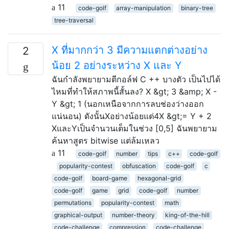
11
code-golf
array-manipulation
binary-tree
tree-traversal
X ที่มากกว่า 3 มีความแตกต่างอย่าง
2
น้อย 2 อย่างระหว่าง X และ Y
ฉันกำลังพยายามตีกอล์ฟ C ++ บางตัว เป็นไปได้
ไหมที่ทำให้สภาพนี้สั้นลง? X &gt; 3 &amp; X -
Y &gt; 1 (นอกเหนือจากการลบช่องว่างออก
แน่นอน) ดังนั้นXอย่างน้อยแต่4X &gt;= Y + 2
XและYเป็นจำนวนเต็มในช่วง [0,5] ฉันพยายาม
ค้นหาสูตร bitwise แต่ล้มเหลว
11
code-golf
number
tips
c++
code-golf
popularity-contest
obfuscation
code-golf
c
code-golf
board-game
hexagonal-grid
code-golf
game
grid
code-golf
number
permutations
popularity-contest
math
graphical-output
number-theory
king-of-the-hill
code-challenge
compression
code-challenge