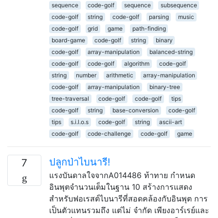
sequence
code-golf
sequence
subsequence
code-golf
string
code-golf
parsing
music
code-golf
grid
game
path-finding
board-game
code-golf
string
binary
code-golf
array-manipulation
balanced-string
code-golf
code-golf
algorithm
code-golf
string
number
arithmetic
array-manipulation
code-golf
array-manipulation
binary-tree
tree-traversal
code-golf
code-golf
tips
code-golf
string
base-conversion
code-golf
tips
s.i.l.o.s
code-golf
string
ascii-art
code-golf
code-challenge
code-golf
game
ปลูกป่าไบนารี!
7
แรงบันดาลใจจากA014486 ท้าทาย กำหนด
อินพุตจำนวนเต็มในฐาน 10 สร้างการแสดง
สำหรับฟอเรสต์ไบนารีที่สอดคล้องกับอินพุต การ
เป็นตัวแทนรวมถึง แต่ไม่ จำกัด เพียงอาร์เรย์และ