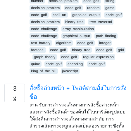
number
decision-problem
code-golf
string
decision-problem
code-golf
random
game
code-golf
ascii-art
graphical-output
code-golf
decision-problem
binary-tree
tree-traversal
code-challenge
array-manipulation
code-challenge
graphical-output
path-finding
test-battery
algorithm
code-golf
integer
factorial
code-golf
binary-tree
code-golf
grid
graph-theory
code-golf
regular-expression
quine
code-golf
encoding
code-golf
king-of-the-hill
javascript
สั่งซื้อล่วงหน้า + โพสต์ตามสั่งในการสั่ง
3
ซื้อ
งาน รับการสำรวจเส้นทางการสั่งซื้อล่วงหน้า
และการสั่งซื้อสินค้าของต้นไม้ไบนารีเต็มรูปแบบ
ให้ส่งคืนการสำรวจเส้นทางตามลำดับ การ
สำรวจเส้นทางจะถูกแสดงเป็นสองรายการซึ่งทั้ง