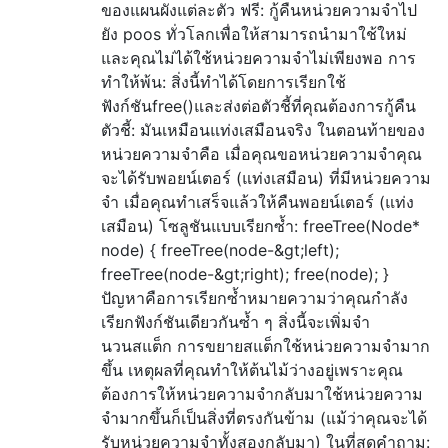
ของแผนผังแต่ละตัว ฟรี: กู้คืนหน่วยความจำไป
ยัง poos ทั่วโลกเพื่อให้สามารถนำมาใช้ใหม่
และคุณไม่ได้ใช้หน่วยความจำไม่เพียงพอ การ
ทำให้พ้น: สิ่งนี้ทำได้โดยการเรียกใช้
ฟังก์ชันfree()และส่งต่อตัวชี้ที่คุณต้องการกู้คืน
ตัวชี้: มันเหมือนแท่งเสมือนจริง ในตอนท้ายของ
หน่วยความจำคือ เมื่อคุณขอหน่วยความจำคุณ
จะได้รับพอยน์เตอร์ (แท่งเสมือน) ที่มีหน่วยความ
จำ เมื่อคุณทำเสร็จแล้วให้คืนพอยน์เตอร์ (แท่ง
เสมือน) โซลูชันแบบเรียกซ้ำ: freeTree(Node*
node) { freeTree(node-&gt;left);
freeTree(node-&gt;right); free(node); }
ปัญหาคือการเรียกซ้ำหมายความว่าคุณกำลัง
เรียกฟังก์ชันเดียวกันซ้ำ ๆ สิ่งนี้จะเพิ่มจำ
นวนสแต็ก การขยายสแต็กใช้หน่วยความจำมาก
ขึ้น เหตุผลที่คุณทำให้ต้นไม้ว่างอยู่เพราะคุณ
ต้องการให้หน่วยความจำกลับมาใช้หน่วยความ
จำมากขึ้นก็เป็นสิ่งที่ตรงกันข้าม (แม้ว่าคุณจะได้
รับหน่วยความจำทั้งสองกลับมา) ในที่สุดคำถาม: