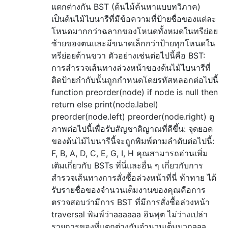
แตกต่างกัน BST (ต้นไม้ค้นหาแบบทวิภาค)
เป็นต้นไม้ไบนารีที่มีข้อความที่ป้ายชื่อของแต่ละ
โหนดมากกว่าฉลากของโหนดทั้งหมดในทรีย่อย
ซ้ายของตนและมีขนาดเล็กกว่าป้ายทุกโหนดใน
ทรีย่อยด้านขวา ตัวอย่างเช่นต่อไปนี้คือ BST:
การสำรวจเส้นทางล่วงหน้าของต้นไม้ไบนารีที่
ติดป้ายกำกับนั้นถูกกำหนดโดยรหัสหลอกต่อไปนี้
function preorder(node) if node is null then
return else print(node.label)
preorder(node.left) preorder(node.right) ดู
ภาพต่อไปนี้เพื่อรับสัญชาติญาณที่ดีขึ้น: จุดยอด
ของต้นไม้ไบนารีนี้จะถูกพิมพ์ตามลำดับต่อไปนี้:
F, B, A, D, C, E, G, I, H คุณสามารถอ่านเพิ่ม
เติมเกี่ยวกับ BSTs ที่นี่และอื่น ๆ เกี่ยวกับการ
สำรวจเส้นทางการสั่งซื้อล่วงหน้าที่นี่ ท้าทาย ได้
รับรายชื่อของจำนวนเต็มงานของคุณคือการ
ตรวจสอบว่ามีการ BST ที่มีการสั่งซื้อล่วงหน้า
traversal พิมพ์ว่าaaaaaa อินพุต ไม่ว่างเปล่า
รายการของที่แตกต่างกันจำนวนเต็มบวกaaa