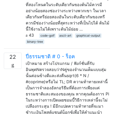
ที่สองโหนดในระดับเดียวกันของต้นไม้ควรมี
อย่างน้อยสองช่องว่างระหว่างพวกเขา ในเวลา
เดียวกันทรีย่อยสองอันในระดับเดียวกันของทรี
ควรมีช่องว่างน้อยที่สุดระหว่างที่เป็นไปได้ ต้นไม้
นี้ใช้งานไม่ได้เพราะต้นไม้ย่อย …
43
code-golf
ascii-art
graphical-output
binary-tree
ปี่ธรรมชาติ # 0 - ร็อค
22
เป้าหมาย สร้างโปรแกรม / ฟังก์ชั่นที่รับ
อินพุตNตรวจสอบว่าNคู่ของจำนวนเต็มแบบสุ่ม
นั้นค่อนข้างดีและส่งคืนsqrt(6 * N /
#coprime)หรือไม่ TL; DR ความท้าทายเหล่านี้
เป็นการจำลองอัลกอริธึมที่ต้องการเพียงแค่
ธรรมชาติและสมองของคุณ หากคุณต้องการ Pi
ในระหว่างการเปิดเผยซอมบี้วิธีการเหล่านี้จะไม่
เปลืองกระสุน ! มีอีกแปดความท้าทายที่จะมา
ชำระเงินโพสต์แซนด์บ็อกซ์เพื่อให้คำแนะนำ