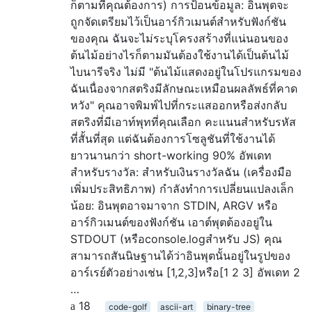
ก็ตามที่คุณต้องการ) การป้อนข้อมูล: อินพุตจะ
ถูกจัดเตรียมไว้เป็นอาร์กิวเมนต์สำหรับฟังก์ชัน
ของคุณ ฉันจะไม่ระบุโครงสร้างที่แน่นอนของ
ต้นไม้อย่างไรก็ตามมันต้องใช้งานได้เป็นต้นไม้
ไบนารีจริง ไม่มี "ต้นไม้แสดงอยู่ในโปรแกรมของ
ฉันเนื่องจากสตริงมีลักษณะเหมือนผลลัพธ์ที่คาด
หวัง" คุณอาจพิมพ์ไปที่กระแสออกหรือส่งกลับ
สตริงที่มีเอาท์พุทที่คุณเลือก คะแนนสำหรับรหัส
ที่สั้นที่สุด แต่ฉันต้องการโซลูชันที่ใช้งานได้
ยาวนานกว่า short-working 90% อัพเดท
สำหรับรางวัล: สำหรับเงินรางวัลฉัน (เครื่องมือ
เพิ่มประสิทธิภาพ) กำลังทำการเปลี่ยนแปลงเล็ก
น้อย: อินพุตอาจมาจาก STDIN, ARGV หรือ
อาร์กิวเมนต์ของฟังก์ชัน เอาต์พุตต้องอยู่ใน
STDOUT (หรือconsole.logสำหรับ JS) คุณ
สามารถสันนิษฐานได้ว่าอินพุตนั้นอยู่ในรูปของ
อาร์เรย์ตัวอย่างเช่น [1,2,3]หรือ[1 2 3] อัพเดท 2
…
18
code-golf
ascii-art
binary-tree