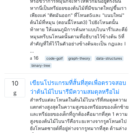
หรือขวาการหมุนก็จะทำให้พวกมันอยู่ตรงนั้น
หากนี่เป็นทรีย่อยของต้นไม้ที่มีขนาดใหญ่ขึ้นเรา
เพียงแค่ "ตัดมันออก" ที่โหนด5และ "แนบใหม่"
ต้นไม้ที่หมุน (ตอนนี้โหนด3) ไปยังโหนดนั้น
ท้าทาย ให้แผนภูมิการค้นหาแบบไบนารี่1และคีย์
หมุนทรีบนโหนดนั้นตามที่อธิบายไว้ข้างต้น 5ที่
สำคัญที่ให้ไว้ในตัวอย่างข้างต้นจะเป็น กฎและ I
…
16
code-golf
graph-theory
data-structures
binary-tree
เขียนโปรแกรมที่สั้นที่สุดเพื่อตรวจสอบ
10
ว่าต้นไม้ไบนารีมีความสมดุลหรือไม่
สำหรับแต่ละโหนดในต้นไม้ไบนารีที่สมดุลความ
แตกต่างสูงสุดในความสูงของทรีย่อยของเด็กซ้าย
และทรีย่อยของเด็กที่ถูกต้องคือมากที่สุด 1 ความ
สูงของต้นไม้ไบนารีคือระยะทางจากรูตโหนดไป
ยังโหนดชายด์ที่อยู่ห่างจากรูทมากที่สุด ด้านล่าง