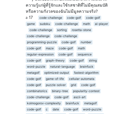
ความรู้แก่ผู้ที่รู้จักและใช้รสชาติที่ไม่มีคุณสมบัติ
หรือความกังวลของฉันไม่มีมูลความจริง?
17
code-challenge
code-golf
code-golf
game
sudoku
code-challenge
math
ai-player
code-challenge
sorting
rosetta-stone
code-challenge
code-challenge
programming-puzzle
code-golf
number
code-golf
maze
code-golf
math
regular-expression
code-golf
sequence
code-golf
graph-theory
code-golf
string
word-puzzle
natural-language
brainfuck
metagolf
optimized-output
fastest-algorithm
code-golf
game-of-life
cellular-automata
code-golf
puzzle-solver
grid
code-golf
combinatorics
binary-tree
popularity-contest
code-challenge
code-golf
ascii-art
kolmogorov-complexity
brainfuck
metagolf
code-golf
c
date
code-golf
word-puzzle