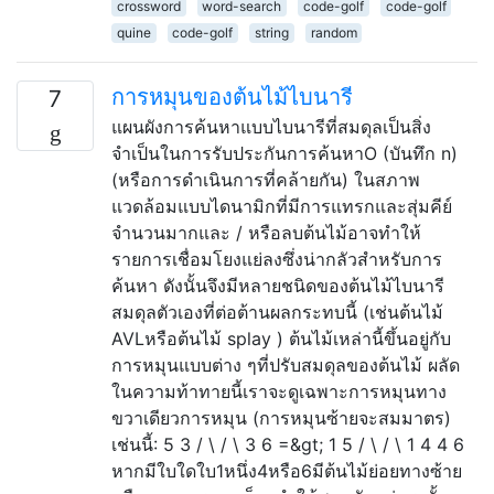
crossword
word-search
code-golf
code-golf
quine
code-golf
string
random
การหมุนของต้นไม้ไบนารี
7
แผนผังการค้นหาแบบไบนารีที่สมดุลเป็นสิ่ง
จำเป็นในการรับประกันการค้นหาO (บันทึก n)
(หรือการดำเนินการที่คล้ายกัน) ในสภาพ
แวดล้อมแบบไดนามิกที่มีการแทรกและสุ่มคีย์
จำนวนมากและ / หรือลบต้นไม้อาจทำให้
รายการเชื่อมโยงแย่ลงซึ่งน่ากลัวสำหรับการ
ค้นหา ดังนั้นจึงมีหลายชนิดของต้นไม้ไบนารี
สมดุลตัวเองที่ต่อต้านผลกระทบนี้ (เช่นต้นไม้
AVLหรือต้นไม้ splay ) ต้นไม้เหล่านี้ขึ้นอยู่กับ
การหมุนแบบต่าง ๆที่ปรับสมดุลของต้นไม้ ผลัด
ในความท้าทายนี้เราจะดูเฉพาะการหมุนทาง
ขวาเดียวการหมุน (การหมุนซ้ายจะสมมาตร)
เช่นนี้: 5 3 / \ / \ 3 6 =&gt; 1 5 / \ / \ 1 4 4 6
หากมีใบใดใบ1หนึ่ง4หรือ6มีต้นไม้ย่อยทางซ้าย