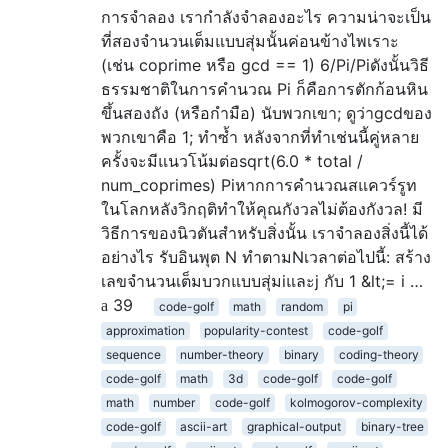
การจำลอง เรากำลังจำลองอะไร ความน่าจะเป็น
ที่สองจำนวนเต็มแบบสุ่มนั้นค่อนข้างไพเราะ
(เช่น coprime หรือ gcd == 1) 6/Pi/Piดังนั้นวิธี
ธรรมชาติในการคำนวณ Pi ก็คือการตักก้อนหิน
ขึ้นสองถัง (หรือกำมือ) นับพวกเขา; ดูว่าgcdของ
พวกเขาคือ 1; ทำซ้ำ หลังจากที่ทำเช่นนี้คู่หลาย
ครั้งจะมีแนวโน้มต่อsqrt(6.0 * total /
num_coprimes) Piหากการคำนวณสแควร์รูท
ในโลกหลังวิกฤติทำให้คุณกังวลไม่ต้องกังวล! มี
วิธีการของนิวตันสำหรับสิ่งนั้น เราจำลองสิ่งนี้ได้
อย่างไร รับอินพุต N ทำตามNเวลาต่อไปนี้: สร้าง
เลขจำนวนเต็มบวกแบบสุ่มiและj กับ 1 &lt;= i …
39
code-golf
math
random
pi
approximation
popularity-contest
code-golf
sequence
number-theory
binary
coding-theory
code-golf
math
3d
code-golf
code-golf
math
number
code-golf
kolmogorov-complexity
code-golf
ascii-art
graphical-output
binary-tree