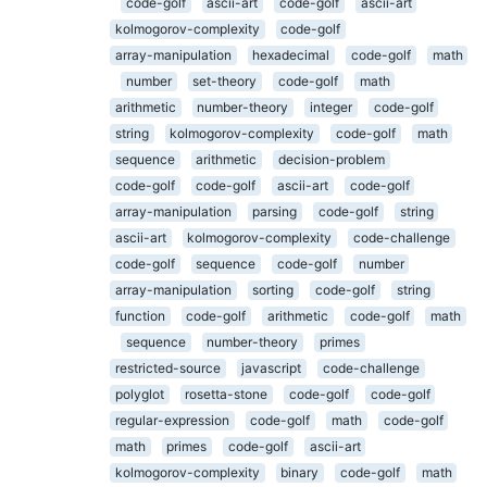
code-golf
ascii-art
code-golf
ascii-art
kolmogorov-complexity
code-golf
array-manipulation
hexadecimal
code-golf
math
number
set-theory
code-golf
math
arithmetic
number-theory
integer
code-golf
string
kolmogorov-complexity
code-golf
math
sequence
arithmetic
decision-problem
code-golf
code-golf
ascii-art
code-golf
array-manipulation
parsing
code-golf
string
ascii-art
kolmogorov-complexity
code-challenge
code-golf
sequence
code-golf
number
array-manipulation
sorting
code-golf
string
function
code-golf
arithmetic
code-golf
math
sequence
number-theory
primes
restricted-source
javascript
code-challenge
polyglot
rosetta-stone
code-golf
code-golf
regular-expression
code-golf
math
code-golf
math
primes
code-golf
ascii-art
kolmogorov-complexity
binary
code-golf
math