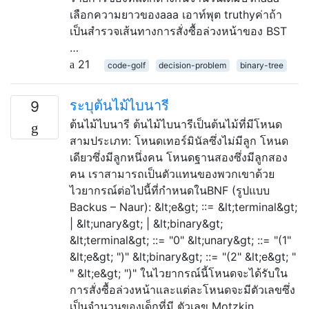
เลือกความยาวของaaa เอาท์พุต truthyค่าถ้า
เป็นสำรวจเส้นทางการสั่งซื้อล่วงหน้าของ BST
…
21
code-golf
decision-problem
binary-tree
ระบุต้นไม้ไบนารี
9
ต้นไม้ไบนารี ต้นไม้ไบนารีเป็นต้นไม้ที่มีโหนด
สามประเภท: โหนดเทอร์มินัลซึ่งไม่มีลูก โหนด
เดียวซึ่งมีลูกหนึ่งคน โหนดฐานสองซึ่งมีลูกสอง
คน เราสามารถเป็นตัวแทนของพวกเขาด้วย
ไวยากรณ์ต่อไปนี้ที่กำหนดในBNF (รูปแบบ
Backus – Naur): &lt;e&gt; ::= &lt;terminal&gt;
| &lt;unary&gt; | &lt;binary&gt;
&lt;terminal&gt; ::= "0" &lt;unary&gt; ::= "(1"
&lt;e&gt; ")" &lt;binary&gt; ::= "(2" &lt;e&gt; "
" &lt;e&gt; ")" ในไวยากรณ์นี้โหนดจะได้รับใน
การสั่งซื้อล่วงหน้าและแต่ละโหนดจะมีตัวเลขซึ่ง
เป็นจำนวนของเด็กที่มี ตัวเลข Motzkin