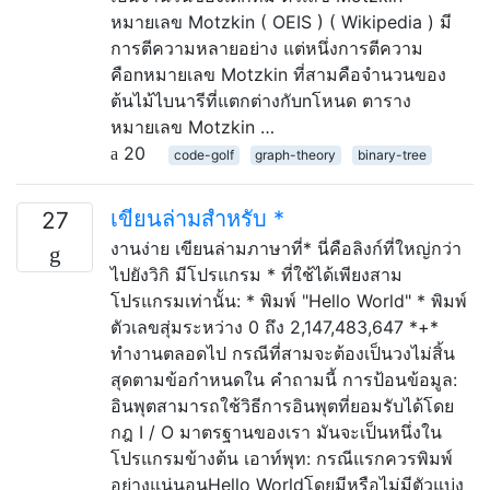
หมายเลข Motzkin ( OEIS ) ( Wikipedia ) มี
การตีความหลายอย่าง แต่หนึ่งการตีความ
คือnหมายเลข Motzkin ที่สามคือจำนวนของ
ต้นไม้ไบนารีที่แตกต่างกับnโหนด ตาราง
หมายเลข Motzkin …
20
code-golf
graph-theory
binary-tree
เขียนล่ามสำหรับ *
27
งานง่าย เขียนล่ามภาษาที่* นี่คือลิงก์ที่ใหญ่กว่า
ไปยังวิกิ มีโปรแกรม * ที่ใช้ได้เพียงสาม
โปรแกรมเท่านั้น: * พิมพ์ "Hello World" * พิมพ์
ตัวเลขสุ่มระหว่าง 0 ถึง 2,147,483,647 *+*
ทำงานตลอดไป กรณีที่สามจะต้องเป็นวงไม่สิ้น
สุดตามข้อกำหนดใน คำถามนี้ การป้อนข้อมูล:
อินพุตสามารถใช้วิธีการอินพุตที่ยอมรับได้โดย
กฎ I / O มาตรฐานของเรา มันจะเป็นหนึ่งใน
โปรแกรมข้างต้น เอาท์พุท: กรณีแรกควรพิมพ์
อย่างแน่นอนHello Worldโดยมีหรือไม่มีตัวแบ่ง