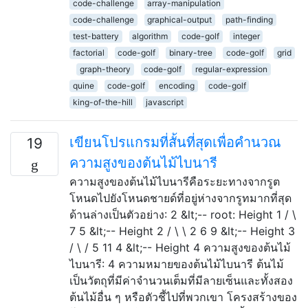
code-challenge
array-manipulation
code-challenge
graphical-output
path-finding
test-battery
algorithm
code-golf
integer
factorial
code-golf
binary-tree
code-golf
grid
graph-theory
code-golf
regular-expression
quine
code-golf
encoding
code-golf
king-of-the-hill
javascript
เขียนโปรแกรมที่สั้นที่สุดเพื่อคำนวณ
19
ความสูงของต้นไม้ไบนารี
ความสูงของต้นไม้ไบนารีคือระยะทางจากรูต
โหนดไปยังโหนดชายด์ที่อยู่ห่างจากรูทมากที่สุด
ด้านล่างเป็นตัวอย่าง: 2 &lt;-- root: Height 1 / \
7 5 &lt;-- Height 2 / \ \ 2 6 9 &lt;-- Height 3
/ \ / 5 11 4 &lt;-- Height 4 ความสูงของต้นไม้
ไบนารี: 4 ความหมายของต้นไม้ไบนารี ต้นไม้
เป็นวัตถุที่มีค่าจำนวนเต็มที่มีลายเซ็นและทั้งสอง
ต้นไม้อื่น ๆ หรือตัวชี้ไปที่พวกเขา โครงสร้างของ