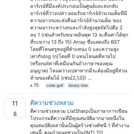
อาร์เรย์ที่มีองค์ประกอบเป็นศูนย์และส่งกลับ
อาร์เรย์ที่ว่างเปล่า ยอมรับอาร์เรย์จำนวนเต็มที่มี
ความยาวnและส่งคืนอาร์เรย์จำนวนเต็ม ของ
ความยาวระหว่างnและกำลังสูงสุดถัดไปคือ 2
ลบ 1 (เช่นสำหรับขนาดอินพุต 13 จะคืนค่าได้ทุก
ที่ระหว่าง 13 ถึง 15) Array ซึ่งแสดงถึง BST
โดยที่โหนดรูทอยู่ที่ตำแหน่ง 0 และความสูง
เท่ากับlog (n)โดยที่ 0 แทนโหนดที่หายไป
(หรือnullค่าที่เหมือนกันถ้าภาษาของคุณ
อนุญาต) โหนดว่างเปล่าหากมีจะต้องมีอยู่ที่ส่วน
ท้ายของต้นไม้ (เช่น[2,1,0]) …
15
code-golf
binary-tree
ตีความช่วงหลวม
11
ตีความช่วงหลวม ListSharpเป็นภาษาการเขียน
โปรแกรมตีความที่มีคุณสมบัติมากมายหนึ่งใน
คุณสมบัติเหล่านั้นเป็นผู้สร้างช่วงดัชนี 1 ที่ทำงาน
เช่นนี้: คุณกำหนดช่วงเป็น(INT) TO