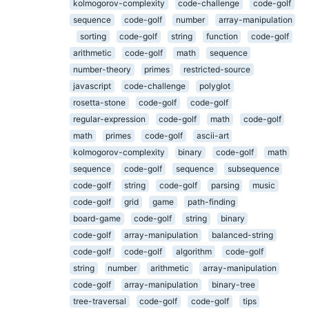
kolmogorov-complexity
code-challenge
code-golf
sequence
code-golf
number
array-manipulation
sorting
code-golf
string
function
code-golf
arithmetic
code-golf
math
sequence
number-theory
primes
restricted-source
javascript
code-challenge
polyglot
rosetta-stone
code-golf
code-golf
regular-expression
code-golf
math
code-golf
math
primes
code-golf
ascii-art
kolmogorov-complexity
binary
code-golf
math
sequence
code-golf
sequence
subsequence
code-golf
string
code-golf
parsing
music
code-golf
grid
game
path-finding
board-game
code-golf
string
binary
code-golf
array-manipulation
balanced-string
code-golf
code-golf
algorithm
code-golf
string
number
arithmetic
array-manipulation
code-golf
array-manipulation
binary-tree
tree-traversal
code-golf
code-golf
tips