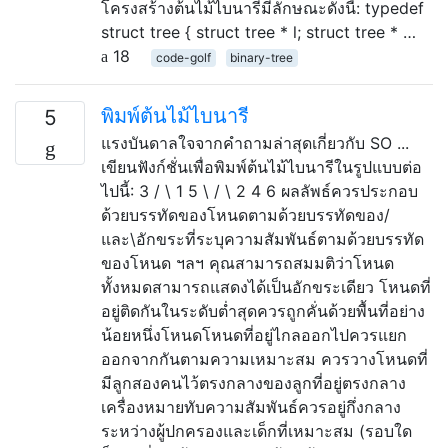
โครงสร้างต้นไม้ไบนารีมีลักษณะดังนี้: typedef
struct tree { struct tree * l; struct tree * …
18
code-golf
binary-tree
พิมพ์ต้นไม้ไบนารี
5
แรงบันดาลใจจากคำถามล่าสุดเกี่ยวกับ SO ...
เขียนฟังก์ชั่นเพื่อพิมพ์ต้นไม้ไบนารีในรูปแบบต่อ
ไปนี้: 3 / \ 1 5 \ / \ 2 4 6 ผลลัพธ์ควรประกอบ
ด้วยบรรทัดของโหนดตามด้วยบรรทัดของ/
และ\อักขระที่ระบุความสัมพันธ์ตามด้วยบรรทัด
ของโหนด ฯลฯ คุณสามารถสมมติว่าโหนด
ทั้งหมดสามารถแสดงได้เป็นอักขระเดียว โหนดที่
อยู่ติดกันในระดับต่ำสุดควรถูกคั่นด้วยพื้นที่อย่าง
น้อยหนึ่งโหนดโหนดที่อยู่ไกลออกไปควรแยก
ออกจากกันตามความเหมาะสม ควรวางโหนดที่
มีลูกสองคนไว้ตรงกลางของลูกที่อยู่ตรงกลาง
เครื่องหมายทับความสัมพันธ์ควรอยู่กึ่งกลาง
ระหว่างผู้ปกครองและเด็กที่เหมาะสม (รอบใด