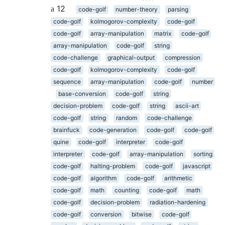
12
code-golf
number-theory
parsing
code-golf
kolmogorov-complexity
code-golf
code-golf
array-manipulation
matrix
code-golf
array-manipulation
code-golf
string
code-challenge
graphical-output
compression
code-golf
kolmogorov-complexity
code-golf
sequence
array-manipulation
code-golf
number
base-conversion
code-golf
string
decision-problem
code-golf
string
ascii-art
code-golf
string
random
code-challenge
brainfuck
code-generation
code-golf
code-golf
quine
code-golf
interpreter
code-golf
interpreter
code-golf
array-manipulation
sorting
code-golf
halting-problem
code-golf
javascript
code-golf
algorithm
code-golf
arithmetic
code-golf
math
counting
code-golf
math
code-golf
decision-problem
radiation-hardening
code-golf
conversion
bitwise
code-golf