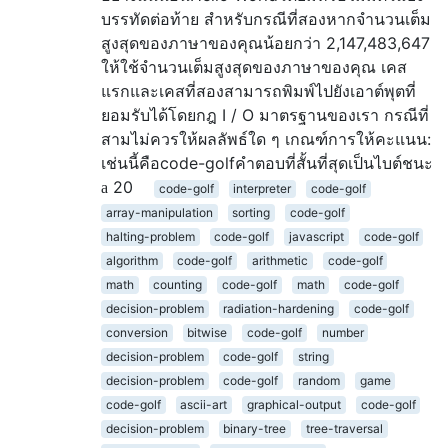
บรรทัดต่อท้าย สำหรับกรณีที่สองหากจำนวนเต็ม
สูงสุดของภาษาของคุณน้อยกว่า 2,147,483,647
ให้ใช้จำนวนเต็มสูงสุดของภาษาของคุณ เคส
แรกและเคสที่สองสามารถพิมพ์ไปยังเอาต์พุตที่
ยอมรับได้โดยกฎ I / O มาตรฐานของเรา กรณีที่
สามไม่ควรให้ผลลัพธ์ใด ๆ เกณฑ์การให้คะแนน:
เช่นนี้คือcode-golfคำตอบที่สั้นที่สุดเป็นไบต์ชนะ
20
code-golf
interpreter
code-golf
array-manipulation
sorting
code-golf
halting-problem
code-golf
javascript
code-golf
algorithm
code-golf
arithmetic
code-golf
math
counting
code-golf
math
code-golf
decision-problem
radiation-hardening
code-golf
conversion
bitwise
code-golf
number
decision-problem
code-golf
string
decision-problem
code-golf
random
game
code-golf
ascii-art
graphical-output
code-golf
decision-problem
binary-tree
tree-traversal