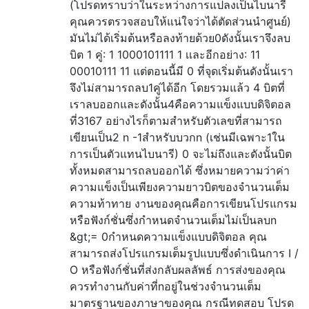
(โปรดทราบว่าในระหว่างการแปลงเป็นไบนารี
คุณควรตรวจสอบให้แน่ใจว่าได้ตัดส่วนนำศูนย์)
มันไม่ได้เริ่มต้นหรือลงท้ายด้วย0ดังนั้นเราจึงลบ
บิต 1 คู่: 1 1000101111 1 เเละอีกอย่าง: 11
00010111 11 แต่ตอนนี้มี 0 ที่จุดเริ่มต้นดังนั้นเรา
จึงไม่สามารถลบ1คู่ได้อีก โดยรวมแล้ว 4 บิตที่
เราลบออกและดังนั้น4คือความแข็งแบบดิจิตอล
ที่3167 อย่างไรก็ตามสำหรับตัวเลขที่สามารถ
เขียนเป็น2 n -1สำหรับบวกn (เช่นมีเฉพาะ1ใน
การเป็นตัวแทนไบนารี) 0 จะไม่ถึงและดังนั้นบิต
ทั้งหมดสามารถลบออกได้ ซึ่งหมายความว่าค่า
ความแข็งเป็นเพียงความยาวบิตของจำนวนเต็ม
ความท้าทาย งานของคุณคือการเขียนโปรแกรม
หรือฟังก์ชั่นซึ่งกำหนดจำนวนเต็มไม่เป็นลบn
&gt;= 0กำหนดความแข็งแบบดิจิตอล คุณ
สามารถส่งโปรแกรมเต็มรูปแบบซึ่งดำเนินการ I /
O หรือฟังก์ชั่นที่ส่งกลับผลลัพธ์ การส่งของคุณ
ควรทำงานกับค่าที่nอยู่ในช่วงจำนวนเต็ม
มาตรฐานของภาษาของคุณ กรณีทดสอบ โปรด