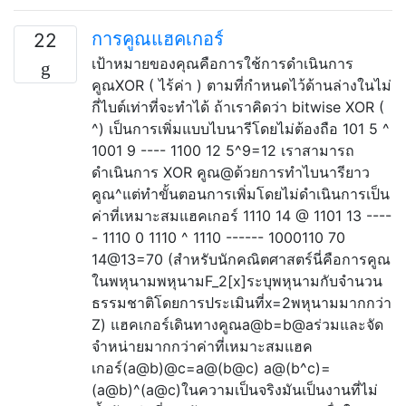
การคูณแฮคเกอร์
22
เป้าหมายของคุณคือการใช้การดำเนินการ
คูณXOR ( ไร้ค่า ) ตามที่กำหนดไว้ด้านล่างในไม่
กี่ไบต์เท่าที่จะทำได้ ถ้าเราคิดว่า bitwise XOR (
^) เป็นการเพิ่มแบบไบนารีโดยไม่ต้องถือ 101 5 ^
1001 9 ---- 1100 12 5^9=12 เราสามารถ
ดำเนินการ XOR คูณ@ด้วยการทำไบนารียาว
คูณ^แต่ทำขั้นตอนการเพิ่มโดยไม่ดำเนินการเป็น
ค่าที่เหมาะสมแฮคเกอร์ 1110 14 @ 1101 13 ----
- 1110 0 1110 ^ 1110 ------ 1000110 70
14@13=70 (สำหรับนักคณิตศาสตร์นี่คือการคูณ
ในพหุนามพหุนามF_2[x]ระบุพหุนามกับจำนวน
ธรรมชาติโดยการประเมินที่x=2พหุนามมากกว่า
Z) แฮคเกอร์เดินทางคูณa@b=b@aร่วมและจัด
จำหน่ายมากกว่าค่าที่เหมาะสมแฮค
เกอร์(a@b)@c=a@(b@c) a@(b^c)=
(a@b)^(a@c)ในความเป็นจริงมันเป็นงานที่ไม่