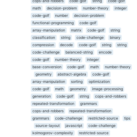
cops-and-robbers
code-golf
string
code-golf
math
decision-problem
number-theory
integer
code-golf
number
decision-problem
functional-programming
code-golf
array-manipulation
matrix
code-golf
string
classification
string
code-challenge
binary
compression
decode
code-golf
string
string
code-challenge
balanced-string
encode
code-golf
number-theory
integer
base-conversion
code-golf
math
number-theory
geometry
abstract-algebra
code-golf
array-manipulation
sorting
optimization
code-golf
math
geometry
image-processing
generation
code-golf
string
cops-and-robbers
repeated-transformation
grammars
cops-and-robbers
repeated-transformation
grammars
code-challenge
restricted-source
tips
source-layout
javascript
code-challenge
kolmogorov-complexity
restricted-source