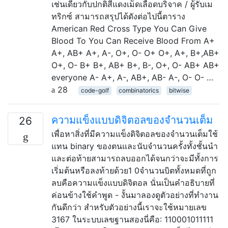
เช่นเดียวกับปกติสีแดงเม็ดเลือดบริจาค / ผู้รับเม
ทริกซ์ สามารถสรุปได้ดังต่อไปนี้ตาราง
American Red Cross Type You Can Give
Blood To You Can Receive Blood From A+
A+, AB+ A+, A-, O+, O- O+ O+, A+, B+,AB+
O+, O- B+ B+, AB+ B+, B-, O+, O- AB+ AB+
everyone A- A+, A-, AB+, AB- A-, O- O- …
28
code-golf
combinatorics
bitwise
ความแข็งแบบดิจิตอลของจำนวนเต็ม
26
เพื่อหาสิ่งที่มีความแข็งดิจิตอลของจำนวนเต็มใช้
แทน binary ของตนและนับจำนวนครั้งทั้งชั้นนำ
และต่อท้ายสามารถลบออกได้จนกว่าจะมีทั้งการ
เริ่มต้นหรือลงท้ายด้วย1 0จำนวนบิตทั้งหมดที่ถูก
ลบคือความแข็งแบบดิจิตอล นั่นเป็นคำอธิบายที่
ค่อนข้างใช้คำพูด - งั้นมาลองดูตัวอย่างที่ทำงาน
กันดีกว่า สำหรับตัวอย่างนี้เราจะใช้หมายเลข
3167 ในระบบเลขฐานสองนี่คือ: 110001011111