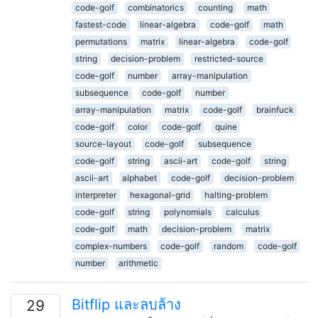
code-golf
combinatorics
counting
math
fastest-code
linear-algebra
code-golf
math
permutations
matrix
linear-algebra
code-golf
string
decision-problem
restricted-source
code-golf
number
array-manipulation
subsequence
code-golf
number
array-manipulation
matrix
code-golf
brainfuck
code-golf
color
code-golf
quine
source-layout
code-golf
subsequence
code-golf
string
ascii-art
code-golf
string
ascii-art
alphabet
code-golf
decision-problem
interpreter
hexagonal-grid
halting-problem
code-golf
string
polynomials
calculus
code-golf
math
decision-problem
matrix
complex-numbers
code-golf
random
code-golf
number
arithmetic
Bitflip และลบล้าง
29