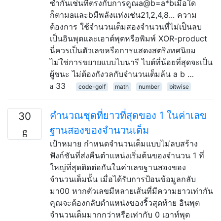
ซ้ำกันเช่นที่ตรงกับการคูณa@b=a*bเมื่อใด
ก็ตามaและbมีพลังแห่งเช่น21,2,4,8... ความ
ต้องการ ใช้จำนวนเต็มสองจำนวนที่ไม่เป็นลบ
เป็นอินพุตและเอาต์พุตหรือพิมพ์ XOR-product
นี่ควรเป็นตัวเลขหรือการแสดงสตริงทศนิยม
ไม่ใช่การขยายแบบไบนารี ไบต์ที่น้อยที่สุดจะเป็น
ผู้ชนะ ไม่ต้องกังวลกับจำนวนเต็มล้น a b …
33
code-golf
math
number
bitwise
คำนวณชุดที่ยาวที่สุดของ 1 ในค่าเลข
30
ฐานสองของจำนวนเต็ม
เป้าหมาย กำหนดจำนวนเต็มแบบไม่ลบสร้าง
ฟังก์ชันที่ส่งคืนตำแหน่งเริ่มต้นของจำนวน 1 ที่
ใหญ่ที่สุดติดต่อกันในค่าเลขฐานสองของ
จำนวนเต็มนั้น เมื่อได้รับการป้อนข้อมูลกลับ
มา00 หากตัวเลขมีหลายเส้นที่มีความยาวเท่ากัน
คุณจะต้องกลับตำแหน่งของริ้วสุดท้าย อินพุต
จำนวนเต็มมากกว่าหรือเท่ากับ 0 เอาท์พุต