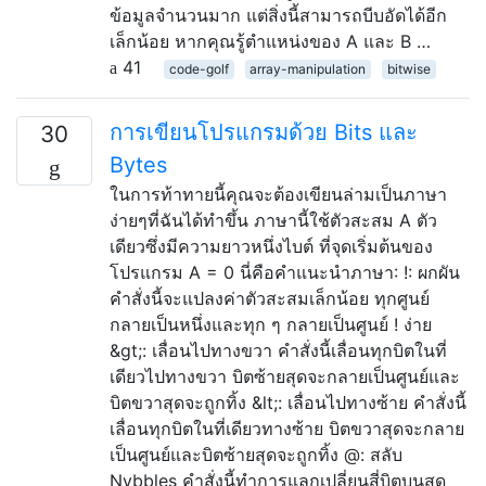
ข้อมูลจำนวนมาก แต่สิ่งนี้สามารถบีบอัดได้อีก
เล็กน้อย หากคุณรู้ตำแหน่งของ A และ B …
41
code-golf
array-manipulation
bitwise
การเขียนโปรแกรมด้วย Bits และ
30
Bytes
ในการท้าทายนี้คุณจะต้องเขียนล่ามเป็นภาษา
ง่ายๆที่ฉันได้ทำขึ้น ภาษานี้ใช้ตัวสะสม A ตัว
เดียวซึ่งมีความยาวหนึ่งไบต์ ที่จุดเริ่มต้นของ
โปรแกรม A = 0 นี่คือคำแนะนำภาษา: !: ผกผัน
คำสั่งนี้จะแปลงค่าตัวสะสมเล็กน้อย ทุกศูนย์
กลายเป็นหนึ่งและทุก ๆ กลายเป็นศูนย์ ! ง่าย
&gt;: เลื่อนไปทางขวา คำสั่งนี้เลื่อนทุกบิตในที่
เดียวไปทางขวา บิตซ้ายสุดจะกลายเป็นศูนย์และ
บิตขวาสุดจะถูกทิ้ง &lt;: เลื่อนไปทางซ้าย คำสั่งนี้
เลื่อนทุกบิตในที่เดียวทางซ้าย บิตขวาสุดจะกลาย
เป็นศูนย์และบิตซ้ายสุดจะถูกทิ้ง @: สลับ
Nybbles คำสั่งนี้ทำการแลกเปลี่ยนสี่บิตบนสุด