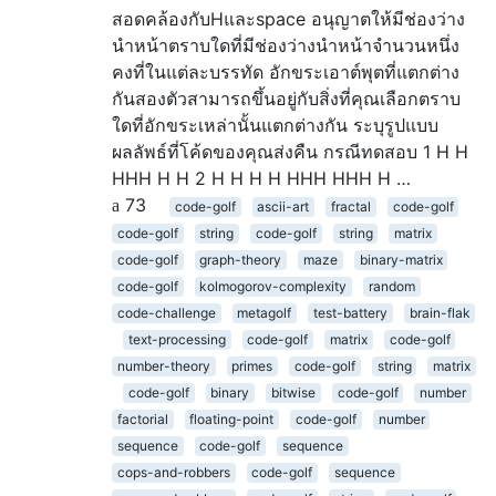
สอดคล้องกับHและspace อนุญาตให้มีช่องว่าง
นำหน้าตราบใดที่มีช่องว่างนำหน้าจำนวนหนึ่ง
คงที่ในแต่ละบรรทัด อักขระเอาต์พุตที่แตกต่าง
กันสองตัวสามารถขึ้นอยู่กับสิ่งที่คุณเลือกตราบ
ใดที่อักขระเหล่านั้นแตกต่างกัน ระบุรูปแบบ
ผลลัพธ์ที่โค้ดของคุณส่งคืน กรณีทดสอบ 1 H H
HHH H H 2 H H H H HHH HHH H …
73
code-golf
ascii-art
fractal
code-golf
code-golf
string
code-golf
string
matrix
code-golf
graph-theory
maze
binary-matrix
code-golf
kolmogorov-complexity
random
code-challenge
metagolf
test-battery
brain-flak
text-processing
code-golf
matrix
code-golf
number-theory
primes
code-golf
string
matrix
code-golf
binary
bitwise
code-golf
number
factorial
floating-point
code-golf
number
sequence
code-golf
sequence
cops-and-robbers
code-golf
sequence