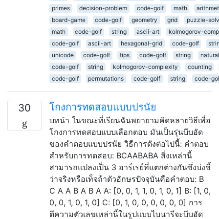
primes
decision-problem
code-golf
math
arithmet
board-game
code-golf
geometry
grid
puzzle-sol
math
code-golf
string
ascii-art
kolmogorov-compl
code-golf
ascii-art
hexagonal-grid
code-golf
stri
unicode
code-golf
tips
code-golf
string
natura
code-golf
string
kolmogorov-complexity
counting
code-golf
permutations
code-golf
string
code-gol
โกงการทดสอบแบบปรนัย
30
บทนำ ในขณะที่เรียนฉันพยายามคิดหลายวิธีเพื่อ
โกงการทดสอบแบบเลือกตอบ มันเป็นรุ่นบีบอัด
ของคำตอบแบบปรนัย วิธีการดังต่อไปนี้: คำตอบ
สำหรับการทดสอบ: BCAABABA สิ่งเหล่านี้
สามารถแปลงเป็น 3 อาร์เรย์ที่แตกต่างกันซึ่งบ่งชี้
ว่าจริงหรือเท็จถ้าตัวอักษรปัจจุบันคือคำตอบ: B
C A A B A B A A: [0, 0, 1, 1, 0, 1, 0, 1] B: [1, 0,
0, 0, 1, 0, 1, 0] C: [0, 1, 0, 0, 0, 0, 0, 0] การ
ตีความตัวเลขเหล่านี้ในรูปแบบไบนารีจะบีบอัด