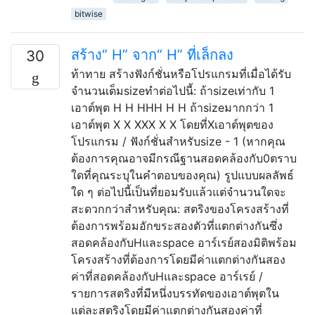
bitwise
สร้าง“ H” จาก“ H” ที่เล็กลง
30
ท้าทาย สร้างฟังก์ชั่นหรือโปรแกรมที่เมื่อได้รับ
จำนวนเต็มsizeทำต่อไปนี้: ถ้าsizeเท่ากับ 1
เอาต์พุต H H HHH H H ถ้าsizeมากกว่า 1
เอาต์พุต X X XXX X X โดยที่Xเอาต์พุตของ
โปรแกรม / ฟังก์ชั่นสำหรับsize - 1 (หากคุณ
ต้องการคุณอาจมีกรณีฐานสอดคล้องกับ0ตราบ
ใดที่คุณระบุในคำตอบของคุณ) รูปแบบผลลัพธ์
ใด ๆ ต่อไปนี้เป็นที่ยอมรับแล้วแต่จำนวนใดจะ
สะดวกกว่าสำหรับคุณ: สตริงของโครงสร้างที่
ต้องการพร้อมอักขระสองตัวที่แตกต่างกันซึ่ง
สอดคล้องกับHและspace อาร์เรย์สองมิติพร้อม
โครงสร้างที่ต้องการโดยมีค่าแตกต่างกันสอง
ค่าที่สอดคล้องกับHและspace อาร์เรย์ /
รายการสตริงที่มีหนึ่งบรรทัดของเอาต์พุตใน
แต่ละสตริงโดยมีค่าแตกต่างกันสองค่าที่