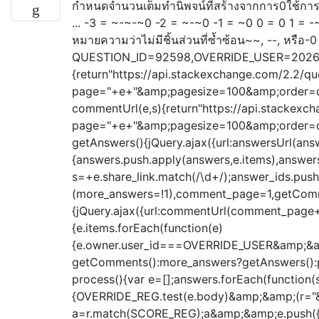
กำหนดจำนวนเต็มทำนิพจน์ที่สร้างจากการ0ใช้กา
... -3 = ~-~-~0 -2 = ~-~0 -1 = ~0 0 = 0 1 = -~
หมายความว่าไม่มีชิ้นส่วนที่ซ้ำซ้อน~~, --, หรือ-
QUESTION_ID=92598,OVERRIDE_USER=20260;
{return"https://api.stackexchange.com/2.2/q
page="+e+"&amp;pagesize=100&amp;order=de
commentUrl(e,s){return"https://api.stackexc
page="+e+"&amp;pagesize=100&amp;order=d
getAnswers(){jQuery.ajax({url:answersUrl(an
{answers.push.apply(answers,e.items),answer
s=+e.share_link.match(/\d+/);answer_ids.push
(more_answers=!1),comment_page=1,getComm
{jQuery.ajax({url:commentUrl(comment_page++
{e.items.forEach(function(e)
{e.owner.user_id===OVERRIDE_USER&amp;&am
getComments():more_answers?getAnswers():pr
process(){var e=[];answers.forEach(function(
{OVERRIDE_REG.test(e.body)&amp;&amp;(r="&lt
a=r.match(SCORE_REG);a&amp;&amp;e.push({user