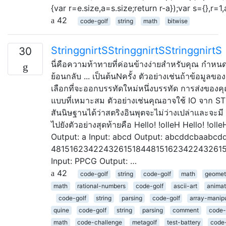
{var r=e.size,a=s.size;return r-a});var s={},r
42
code-golf
string
math
bitwise
StringgnirtSStringgnirtSStringgnirtS
30
นี่คือความท้าทายที่ค่อนข้างง่ายสำหรับคุณ กำหน
ย้อนกลับ ... เป็นต้นNครั้ง ตัวอย่างเช่นถ้าข้อมูล
เลือกที่จะออกบรรทัดใหม่หนึ่งบรรทัด การส่งของคุ
แบบที่เหมาะสม ตัวอย่างเช่นคุณอาจใช้ IO จาก S
สันนิษฐานได้ว่าสตริงอินพุตจะไม่ว่างเปล่าและจะมี A
ไปยังตัวอย่างสุดท้ายคือ Hello! !olleH Hello! !olle
Output: a Input: abcd Output: abcddcbaabcdd
481516234224326151844815162342243261
Input: PPCG Output: …
42
code-golf
string
code-golf
math
geomet
math
rational-numbers
code-golf
ascii-art
animat
code-golf
string
parsing
code-golf
array-manipu
quine
code-golf
string
parsing
comment
code-
math
code-challenge
metagolf
test-battery
code-