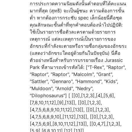
การประกวดความนิยมดังนั้นคำตอบที่ได้คะแนน
มากที่สุด (สุทธิ) จะเป็นผู้ชนะ ความต้องการขั้น
ต่ำ หากต้องการกระชับ spec เล็กน้อยนี่คือชุด
คุณลักษณะขั้นต่ำที่ทุกคำตอบต้องนำไปปฏิบัติ:
ใช้เป็นรายการชื่อตัวละครตามด้วยรายการ
เหตุการณ์ แต่ละเหตุการณ์เป็นรายการของ
อักขระที่กำลังจะตายหรือรายชื่อกลุ่มของอักขระ
(แสดงว่าอักขระใดอยู่ด้วยกันในปัจจุบัน) นี่คือ
ตัวอย่างหนึ่งสำหรับการบรรยายเรื่อง Jurassic
Park ที่สามารถเข้ารหัสได้: ["T-Rex", "Raptor",
"Raptor", "Raptor", "Malcolm", "Grant",
"Sattler", "Gennaro", "Hammond", "Kids",
"Muldoon", "Arnold", "Nedry",
"Dilophosaurus"] [ [[0],[1,2,3],[4],[5,6],
[7,8,10,11,12],[9],[13]], [[0],[1,2,3],
[4,7,5,6,8,9,10,11,12],[13]], [[0],[1,2,3],
[4,7,5,6,8,9,10],[11,12],[13]], [[0],[1,2,3],
[4,7,5,6,9],[8,10,11,12],[13]], [[0,4,7],[1,2,3],
[5,9],[6,8,10,11],[12],[13]], …