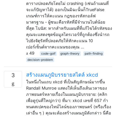
ตารางปลอดภัยโดยไม่ crashing (เช่นถ้าแผนที่
จะแก้ปัญหาได้) ออกเป็นมิฉะนั้นก็TrueFalse
เกณฑ์การให้คะแนน กฎของรหัสกอล์ฟ
มาตรฐาน - ผู้ชนะคือรหัสที่มีจำนวนไบต์น้อย
ที่สุด โบนัส: หากสำหรับแผนที่ที่แก้ไขได้รหัสของ
คุณจะแสดงชุดข้อมูลไดรเวอร์ที่ถูกต้องซึ่งนำรถ
ไปยังจัตุรัสที่ปลอดภัยให้หักคะแนน 10
เปอร์เซ็นต์จากคะแนนของคุณ …
49
code-golf
graph-theory
path-finding
decision-problem
สร้างแผนภูมิบรรยายสไตล์ xkcd
3
ในหนึ่งในแถบ xkcd ที่เป็นสัญลักษณ์มากขึ้น
Randall Munroe แสดงให้เห็นถึงเส้นเวลาของ
ภาพยนตร์หลายเรื่องในแผนภูมิบรรยาย: (คลิก
เพื่อดูรุ่นที่ใหญ่กว่า) ที่มา: xkcd เลขที่ 657 กำ
หนดสเปคของไทม์ไลน์ของภาพยนตร์ (หรือเรื่อง
เล่าอื่น ๆ ) คุณจะต้องสร้างแผนภูมิดังกล่าว นี่คือ