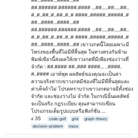
##...####...####...##
##.######.######.#### ...##.....##.....##..
#..#..##..#..##..#..# ####..#####..#####..#
##...####...####...##
##.######.######.#### ...##.....##.....##..
#..#..##..#..##..#..# ####..#####..#####..#
##...####...####...## เขาวงกตนี้โดยเฉพาะมี
โพรงของพื้นที่ไม่มีที่สิ้นสุด ในทางตรงกันข้าม
พิมพ์เขียวนี้ส่งผลให้เขาวงกตที่มีเพียงช่องว่างที่
จำกัด : ##.#### ##..### ####... ..####.
#..#### เอาท์พุต ผลลัพธ์ของคุณจะเป็นค่า
ความจริงหากเขาวงกตมีช่องที่ไม่มีที่สิ้นสุดและ
ค่าเท็จถ้าไม่ โปรดทราบว่าเขาวงกตอาจมีทั้งช่อง
จำกัด และช่องว่างไม่ จำกัด ในกรณีนั้นผลลัพธ์
จะเป็นจริง กฎระเบียบ คุณสามารถเขียน
โปรแกรมเต็มรูปแบบหรือฟังก์ชั่น …
35
code-golf
grid
graph-theory
decision-problem
maze