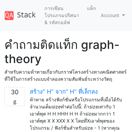
การเขียน
แท็ก
โปรแกรมปริศนา
Account
& รหัสกอล์ฟ
คำถามติดแท็ก graph-
theory
สำหรับความท้าทายเกี่ยวกับกราฟโครงสร้างทางคณิตศาสตร์
ที่ใช้ในการสร้างแบบจำลองความสัมพันธ์ระหว่างวัตถุ
สร้าง“ H” จาก“ H” ที่เล็กลง
30
ท้าทาย สร้างฟังก์ชั่นหรือโปรแกรมที่เมื่อได้รับ
จำนวนเต็มsizeทำต่อไปนี้: ถ้าsizeเท่ากับ 1
เอาต์พุต H H HHH H H ถ้าsizeมากกว่า 1
เอาต์พุต X X XXX X X โดยที่Xเอาต์พุตของ
โปรแกรม / ฟังก์ชั่นสำหรับsize - 1 (หากคุณ