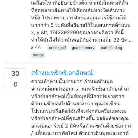
เคลื่อนไหวที่อธิบายข้างต้น หากมีเส้นทางที่สั้น
ที่สุดหลายเส้นทางให้เลือกเส้นทางใดเส้นทาง
หนึ่ง โปรดทราบว่ารหัสของคุณควรใช้งานได้
มากกว่า 5 ระดับที่อธิบายไว้ในแผนภาพด้านบน
x, y &lt; 1743392200คุณอาจจะคิดว่า สิ่งนี้
ทำให้มั่นใจได้ว่ามันพอดีกับจำนวนเต็ม 32 บิต …
44
code-golf
graph-theory
path-finding
fractal
สร้างเมทริกซ์เอกลักษณ์
30
ความท้าทายนั้นง่ายมาก กำหนดอินพุต
จำนวนเต็มnส่งออกn x nเมทริกซ์เอกลักษณ์ เม
ทริกซ์เอกลักษณ์เป็นข้อมูลที่มีการ1ขยายจาก
ด้านบนซ้ายลงไปด้านล่างขวา คุณจะเขียน
โปรแกรมหรือฟังก์ชั่นที่จะส่งกลับหรือแสดงเม
ทริกซ์เอกลักษณ์ที่คุณสร้างขึ้น ผลลัพธ์ของคุณ
อาจเป็นอาร์เรย์ 2 มิติหรือตัวเลขคั่นด้วยช่องว่าง
/ แท็บและบรรทัดใหม่ ตัวอย่างอินพุทและเอาท์