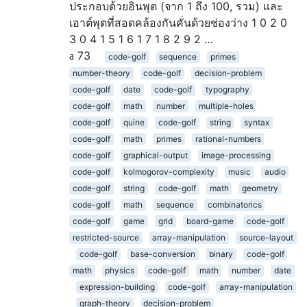
ประกอบด้วยอินพุต (จาก 1 ถึง 100, รวม) และ
เอาต์พุตที่สอดคล้องกันคั่นด้วยช่องว่าง 1 0 2 0
3 0 4 1 5 1 6 1 7 1 8 2 9 2 …
73
code-golf
sequence
primes
number-theory
code-golf
decision-problem
code-golf
date
code-golf
typography
code-golf
math
number
multiple-holes
code-golf
quine
code-golf
string
syntax
code-golf
math
primes
rational-numbers
code-golf
graphical-output
image-processing
code-golf
kolmogorov-complexity
music
audio
code-golf
string
code-golf
math
geometry
code-golf
math
sequence
combinatorics
code-golf
game
grid
board-game
code-golf
restricted-source
array-manipulation
source-layout
code-golf
base-conversion
binary
code-golf
math
physics
code-golf
math
number
date
expression-building
code-golf
array-manipulation
graph-theory
decision-problem