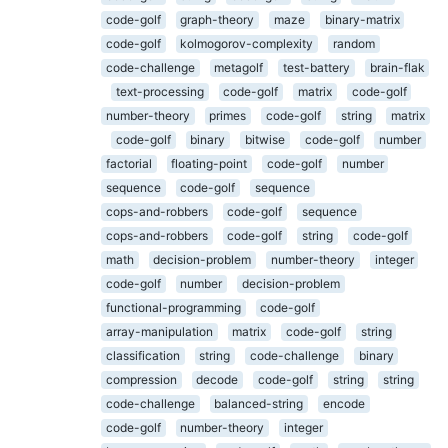
code-golf
graph-theory
maze
binary-matrix
code-golf
kolmogorov-complexity
random
code-challenge
metagolf
test-battery
brain-flak
text-processing
code-golf
matrix
code-golf
number-theory
primes
code-golf
string
matrix
code-golf
binary
bitwise
code-golf
number
factorial
floating-point
code-golf
number
sequence
code-golf
sequence
cops-and-robbers
code-golf
sequence
cops-and-robbers
code-golf
string
code-golf
math
decision-problem
number-theory
integer
code-golf
number
decision-problem
functional-programming
code-golf
array-manipulation
matrix
code-golf
string
classification
string
code-challenge
binary
compression
decode
code-golf
string
string
code-challenge
balanced-string
encode
code-golf
number-theory
integer