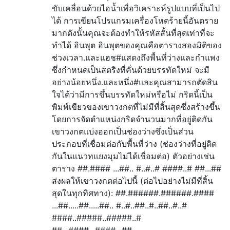
ขับเคลื่อนด้วยไอน้ำเพื่อวิเคราะห์รูปแบบที่เป็นไป
ได้ การเขียนโปรแกรมเครื่องโหดร้ายนี้อันตราย
มากดังนั้นคุณจะต้องทำให้รหัสสั้นที่สุดเท่าที่จะ
ทำได้ อินพุต อินพุตของคุณคือตารางสองมิติของ
ช่วงเวลา.และแฮช#แสดงถึงพื้นที่ว่างและกำแพง
ซึ่งกำหนดเป็นสตริงที่คั่นด้วยบรรทัดใหม่ จะมี
อย่างน้อยหนึ่ง.และหนึ่ง#และคุณสามารถตัดสิน
ใจได้ว่ามีการขึ้นบรรทัดใหม่หรือไม่ กริดนี้เป็น
พิมพ์เขียวของเขาวงกตที่ไม่มีที่สิ้นสุดซึ่งสร้างขึ้น
โดยการจัดตำแหน่งกริดจำนวนมากที่อยู่ติดกัน
เขาวงกตแบ่งออกเป็นช่องว่างซึ่งเป็นส่วน
ประกอบที่เชื่อมต่อกับพื้นที่ว่าง (ช่องว่างที่อยู่ติด
กันในแนวทแยงมุมไม่ได้เชื่อมต่อ) ตัวอย่างเช่น
ตาราง ##.#### ...##.. #..#..# ####..# ##...##
ส่งผลให้เขาวงกตต่อไปนี้ (ต่อไปอย่างไม่มีที่สิ้น
สุดในทุกทิศทาง): ##.######.######.####
...##.....##.....##.. #..#..##..#..##..#..#
####..#####..#####..#