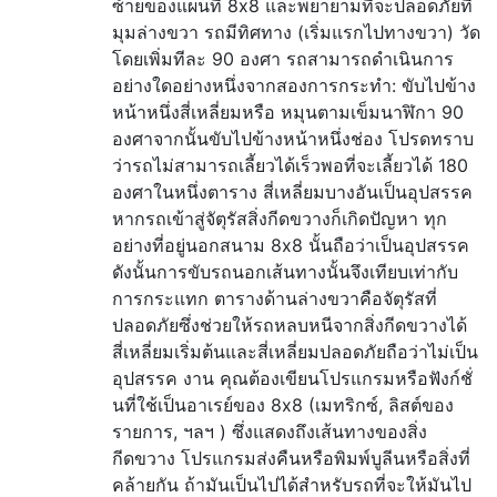
ซ้ายของแผนที่ 8x8 และพยายามที่จะปลอดภัยที่
มุมล่างขวา รถมีทิศทาง (เริ่มแรกไปทางขวา) วัด
โดยเพิ่มทีละ 90 องศา รถสามารถดำเนินการ
อย่างใดอย่างหนึ่งจากสองการกระทำ: ขับไปข้าง
หน้าหนึ่งสี่เหลี่ยมหรือ หมุนตามเข็มนาฬิกา 90
องศาจากนั้นขับไปข้างหน้าหนึ่งช่อง โปรดทราบ
ว่ารถไม่สามารถเลี้ยวได้เร็วพอที่จะเลี้ยวได้ 180
องศาในหนึ่งตาราง สี่เหลี่ยมบางอันเป็นอุปสรรค
หากรถเข้าสู่จัตุรัสสิ่งกีดขวางก็เกิดปัญหา ทุก
อย่างที่อยู่นอกสนาม 8x8 นั้นถือว่าเป็นอุปสรรค
ดังนั้นการขับรถนอกเส้นทางนั้นจึงเทียบเท่ากับ
การกระแทก ตารางด้านล่างขวาคือจัตุรัสที่
ปลอดภัยซึ่งช่วยให้รถหลบหนีจากสิ่งกีดขวางได้
สี่เหลี่ยมเริ่มต้นและสี่เหลี่ยมปลอดภัยถือว่าไม่เป็น
อุปสรรค งาน คุณต้องเขียนโปรแกรมหรือฟังก์ชั่
นที่ใช้เป็นอาเรย์ของ 8x8 (เมทริกซ์, ลิสต์ของ
รายการ, ฯลฯ ) ซึ่งแสดงถึงเส้นทางของสิ่ง
กีดขวาง โปรแกรมส่งคืนหรือพิมพ์บูลีนหรือสิ่งที่
คล้ายกัน ถ้ามันเป็นไปได้สำหรับรถที่จะให้มันไป