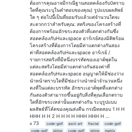
ต้องการคุณอาจมีกรณีฐานสอดคล้องกับ0ตราบ
ใดที่คุณระบุในคำตอบของคุณ) รูปแบบผลลัพธ์
ใด ๆ ต่อไปนี้เป็นที่ยอมรับแล้วแต่จำนวนใดจะ
สะดวกกว่าสำหรับคุณ: สตริงของโครงสร้างที่
ต้องการพร้อมอักขระสองตัวที่แตกต่างกันซึ่ง
สอดคล้องกับHและspace อาร์เรย์สองมิติพร้อม
โครงสร้างที่ต้องการโดยมีค่าแตกต่างกันสอง
ค่าที่สอดคล้องกับHและspace อาร์เรย์ /
รายการสตริงที่มีหนึ่งบรรทัดของเอาต์พุตใน
แต่ละสตริงโดยมีค่าแตกต่างกันสองค่าที่
สอดคล้องกับHและspace อนุญาตให้มีช่องว่าง
นำหน้าตราบใดที่มีช่องว่างนำหน้าจำนวนหนึ่ง
คงที่ในแต่ละบรรทัด อักขระเอาต์พุตที่แตกต่าง
กันสองตัวสามารถขึ้นอยู่กับสิ่งที่คุณเลือกตราบ
ใดที่อักขระเหล่านั้นแตกต่างกัน ระบุรูปแบบ
ผลลัพธ์ที่โค้ดของคุณส่งคืน กรณีทดสอบ 1 H H
HHH H H 2 H H H H HHH HHH H …
73
code-golf
ascii-art
fractal
code-golf
code-golf
string
code-golf
string
matrix