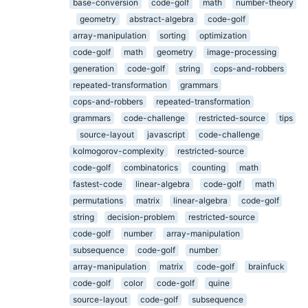
base-conversion
code-golf
math
number-theory
geometry
abstract-algebra
code-golf
array-manipulation
sorting
optimization
code-golf
math
geometry
image-processing
generation
code-golf
string
cops-and-robbers
repeated-transformation
grammars
cops-and-robbers
repeated-transformation
grammars
code-challenge
restricted-source
tips
source-layout
javascript
code-challenge
kolmogorov-complexity
restricted-source
code-golf
combinatorics
counting
math
fastest-code
linear-algebra
code-golf
math
permutations
matrix
linear-algebra
code-golf
string
decision-problem
restricted-source
code-golf
number
array-manipulation
subsequence
code-golf
number
array-manipulation
matrix
code-golf
brainfuck
code-golf
color
code-golf
quine
source-layout
code-golf
subsequence