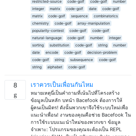
restricted-source
code-golf
code-golf
number
integer
matrix
code-golf
date
code-golf
matrix
code-golf
sequence
combinatorics
chemistry
code-golf
array-manipulation
popularity-contest
code-golf
code-golf
natural-language
code-golf
number
integer
sorting
substitution
code-golf
string
number
date
encode
code-golf
decision-problem
code-golf
string
subsequence
code-golf
string
alphabet
code-golf
เราควรเป็นเพื่อนกันไหม
8
หมายเหตุนี่เป็นคำถามที่เน้นไปที่โครงสร้าง
ข้อมูลเป็นหลัก บทนำ Bacefook ต้องการให้
ผู้คนเป็นมิตร! ดังนั้นพวกเขาจึงใช้ระบบใหม่เพื่อ
แนะนำเพื่อน! งานของคุณคือช่วย Bacefook ใน
การใช้ระบบแนะนำใหม่ของพวกเขา ข้อมูล
จำเพาะ: โปรแกรมของคุณจะต้องเป็น REPL