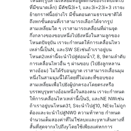
โหนดi(รูปสามเหลี่ยมที่อยู่ติดกันของระดับถัดไป
ที่มีขนาดเล็ก) มีดัชนี3i+1, และ3i+23i+3 เราจะ
ย้ายกราฟนี้อย่างไร มีขั้นตอนตามธรรมชาติได้
ถึงหกขั้นตอนที่เราสามารถเลือกได้จากรูป
สามเหลี่ยมใด ๆ เราสามารถเคลื่อนที่ผ่านจุด
กึ่งกลางของขอบหนึ่งไปยังหนึ่งในสามลูกของ
โหนดปัจจุบัน เราจะกำหนดให้การเคลื่อนไหว
เหล่านี้เป็นN, และSW SEเช่นถ้าเราอยู่บน
โหนด2เหล่านี้จะนำไปสู่ต่อมน้ำ7, 8, 9ตามลำดับ
การเคลื่อนไหวอื่น ๆ ผ่านขอบ (ไปยังลูกหลาน
ทางอ้อม) ไม่ได้รับอนุญาต เราสามารถเลื่อนมุม
หนึ่งในสามมุมนี้ได้โดยที่ไม่แตะที่ขอบของ
สามเหลี่ยมเพื่อไปยังผู้ปกครองโดยตรงหรือ
บรรพบุรุษทางอ้อมหนึ่งในสองคน เราจะกำหนด
ให้การเคลื่อนไหวเหล่านี้เป็นS, และNE NWเช่น
ถ้าเราอยู่บนโหนด31, Sจะนำไปสู่10, NEจะไม่ถูก
ต้องและจะนำไปสู่NW0 ความท้าทาย กำหนด
จำนวนเต็มสองค่าที่ไม่ใช่ลบxและyหาเส้นทางที่
สั้นที่สุดจากxไปถึงyโดยใช้เพียงแค่หกการ