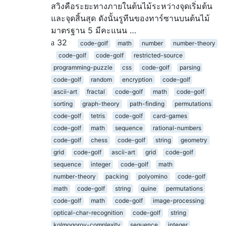
สวิงคือระยะทางภายในต้นไม้ระหว่างจุดเริ่มต้น
และจุดสิ้นสุด ดังนั้นรูทีนของทาร์ซานบนต้นไม้
มาตรฐาน 5 มีคะแนน …
32
code-golf
math
number
number-theory
code-golf
code-golf
restricted-source
programming-puzzle
css
code-golf
parsing
code-golf
random
encryption
code-golf
ascii-art
fractal
code-golf
math
code-golf
sorting
graph-theory
path-finding
permutations
code-golf
tetris
code-golf
card-games
code-golf
math
sequence
rational-numbers
code-golf
chess
code-golf
string
geometry
grid
code-golf
ascii-art
grid
code-golf
sequence
integer
code-golf
math
number-theory
packing
polyomino
code-golf
math
code-golf
string
quine
permutations
code-golf
math
code-golf
image-processing
optical-char-recognition
code-golf
string
kolmogorov-complexity
sequence
integer