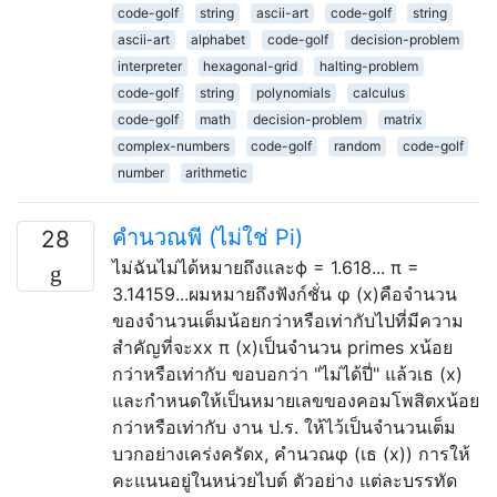
code-golf
string
ascii-art
code-golf
string
ascii-art
alphabet
code-golf
decision-problem
interpreter
hexagonal-grid
halting-problem
code-golf
string
polynomials
calculus
code-golf
math
decision-problem
matrix
complex-numbers
code-golf
random
code-golf
number
arithmetic
คำนวณพี (ไม่ใช่ Pi)
28
ไม่ฉันไม่ได้หมายถึงและϕ = 1.618... π =
3.14159...ผมหมายถึงฟังก์ชั่น φ (x)คือจำนวน
ของจำนวนเต็มน้อยกว่าหรือเท่ากับไปที่มีความ
สำคัญที่จะxx π (x)เป็นจำนวน primes xน้อย
กว่าหรือเท่ากับ ขอบอกว่า "ไม่ได้ปี่" แล้วเธ (x)
และกำหนดให้เป็นหมายเลขของคอมโพสิตxน้อย
กว่าหรือเท่ากับ งาน ป.ร. ให้ไว้เป็นจำนวนเต็ม
บวกอย่างเคร่งครัดx, คำนวณφ (เธ (x)) การให้
คะแนนอยู่ในหน่วยไบต์ ตัวอย่าง แต่ละบรรทัด