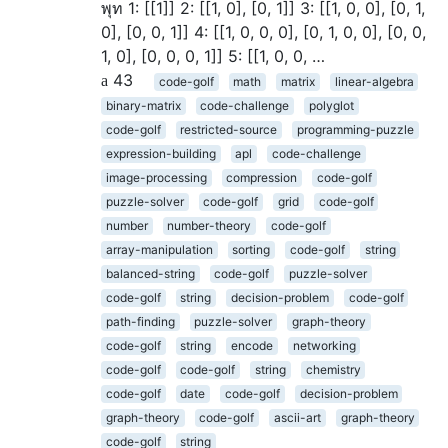
พุท 1: [[1]] 2: [[1, 0], [0, 1]] 3: [[1, 0, 0], [0, 1,
0], [0, 0, 1]] 4: [[1, 0, 0, 0], [0, 1, 0, 0], [0, 0,
1, 0], [0, 0, 0, 1]] 5: [[1, 0, 0, …
43
code-golf
math
matrix
linear-algebra
binary-matrix
code-challenge
polyglot
code-golf
restricted-source
programming-puzzle
expression-building
apl
code-challenge
image-processing
compression
code-golf
puzzle-solver
code-golf
grid
code-golf
number
number-theory
code-golf
array-manipulation
sorting
code-golf
string
balanced-string
code-golf
puzzle-solver
code-golf
string
decision-problem
code-golf
path-finding
puzzle-solver
graph-theory
code-golf
string
encode
networking
code-golf
code-golf
string
chemistry
code-golf
date
code-golf
decision-problem
graph-theory
code-golf
ascii-art
graph-theory
code-golf
string