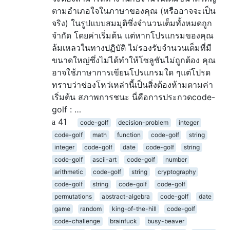
ตามอำเภอใจในภาษาของคุณ (หรืออาจจะเป็น
จริง) ในรูปแบบสมมุติซึ่งจำนวนเต็มทั้งหมดถูก
จำกัด โดยค่าเริ่มต้น แต่หากโปรแกรมของคุณ
ล้มเหลวในทางปฏิบัติ ไม่รองรับจำนวนเต็มที่มี
ขนาดใหญ่ซึ่งไม่ได้ทำให้โซลูชันไม่ถูกต้อง คุณ
อาจใช้ภาษาการเขียนโปรแกรมใด ๆแต่โปรด
ทราบว่าช่องโหว่เหล่านี้เป็นสิ่งต้องห้ามตามค่า
เริ่มต้น สภาพการชนะ นี่คือการประกวดcode-
golf : …
41
code-golf
decision-problem
integer
code-golf
math
function
code-golf
string
integer
code-golf
date
code-golf
string
code-golf
ascii-art
code-golf
number
arithmetic
code-golf
string
cryptography
code-golf
string
code-golf
code-golf
permutations
abstract-algebra
code-golf
date
game
random
king-of-the-hill
code-golf
code-challenge
brainfuck
busy-beaver