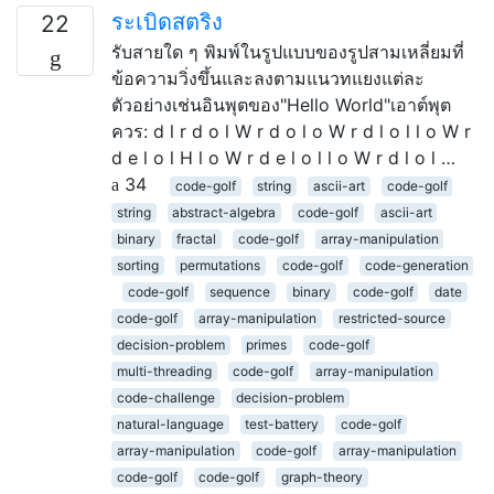
ระเบิดสตริง
22
รับสายใด ๆ พิมพ์ในรูปแบบของรูปสามเหลี่ยมที่
ข้อความวิ่งขึ้นและลงตามแนวทแยงแต่ละ
ตัวอย่างเช่นอินพุตของ"Hello World"เอาต์พุต
ควร: d l r d o l W r d o l o W r d l o l l o W r
d e l o l H l o W r d e l o l l o W r d l o l …
34
code-golf
string
ascii-art
code-golf
string
abstract-algebra
code-golf
ascii-art
binary
fractal
code-golf
array-manipulation
sorting
permutations
code-golf
code-generation
code-golf
sequence
binary
code-golf
date
code-golf
array-manipulation
restricted-source
decision-problem
primes
code-golf
multi-threading
code-golf
array-manipulation
code-challenge
decision-problem
natural-language
test-battery
code-golf
array-manipulation
code-golf
array-manipulation
code-golf
code-golf
graph-theory