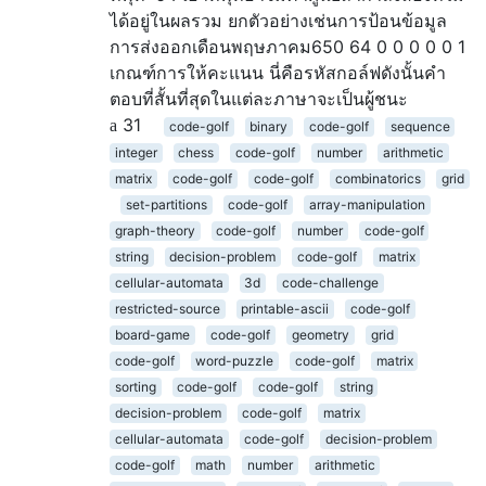
ได้อยู่ในผลรวม ยกตัวอย่างเช่นการป้อนข้อมูล
การส่งออกเดือนพฤษภาคม650 64 0 0 0 0 0 1
เกณฑ์การให้คะแนน นี่คือรหัสกอล์ฟดังนั้นคำ
ตอบที่สั้นที่สุดในแต่ละภาษาจะเป็นผู้ชนะ
31
code-golf
binary
code-golf
sequence
integer
chess
code-golf
number
arithmetic
matrix
code-golf
code-golf
combinatorics
grid
set-partitions
code-golf
array-manipulation
graph-theory
code-golf
number
code-golf
string
decision-problem
code-golf
matrix
cellular-automata
3d
code-challenge
restricted-source
printable-ascii
code-golf
board-game
code-golf
geometry
grid
code-golf
word-puzzle
code-golf
matrix
sorting
code-golf
code-golf
string
decision-problem
code-golf
matrix
cellular-automata
code-golf
decision-problem
code-golf
math
number
arithmetic