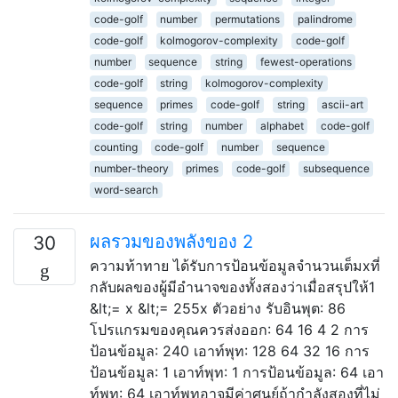
code-golf
number
permutations
palindrome
code-golf
kolmogorov-complexity
code-golf
number
sequence
string
fewest-operations
code-golf
string
kolmogorov-complexity
sequence
primes
code-golf
string
ascii-art
code-golf
string
number
alphabet
code-golf
counting
code-golf
number
sequence
number-theory
primes
code-golf
subsequence
word-search
ผลรวมของพลังของ 2
30
ความท้าทาย ได้รับการป้อนข้อมูลจำนวนเต็มxที่
กลับผลของผู้มีอำนาจของทั้งสองว่าเมื่อสรุปให้1
&lt;= x &lt;= 255x ตัวอย่าง รับอินพุต: 86
โปรแกรมของคุณควรส่งออก: 64 16 4 2 การ
ป้อนข้อมูล: 240 เอาท์พุท: 128 64 32 16 การ
ป้อนข้อมูล: 1 เอาท์พุท: 1 การป้อนข้อมูล: 64 เอา
ท์พุท: 64 เอาท์พุทอาจมีค่าศูนย์ถ้ากำลังสองที่ไม่