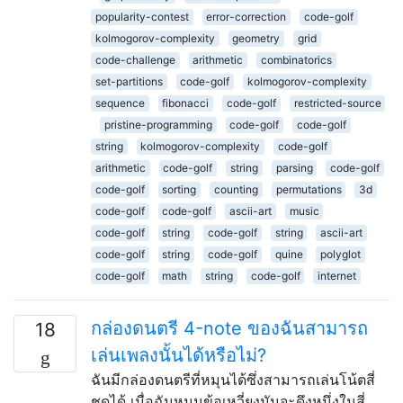
popularity-contest
error-correction
code-golf
kolmogorov-complexity
geometry
grid
code-challenge
arithmetic
combinatorics
set-partitions
code-golf
kolmogorov-complexity
sequence
fibonacci
code-golf
restricted-source
pristine-programming
code-golf
code-golf
string
kolmogorov-complexity
code-golf
arithmetic
code-golf
string
parsing
code-golf
code-golf
sorting
counting
permutations
3d
code-golf
code-golf
ascii-art
music
code-golf
string
code-golf
string
ascii-art
code-golf
string
code-golf
quine
polyglot
code-golf
math
string
code-golf
internet
กล่องดนตรี 4-note ของฉันสามารถ
18
เล่นเพลงนั้นได้หรือไม่?
ฉันมีกล่องดนตรีที่หมุนได้ซึ่งสามารถเล่นโน้ตสี่
ชุดได้ เมื่อฉันหมุนข้อเหวี่ยงมันจะดึงหนึ่งในสี่