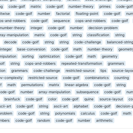
ng
code-golf
matrix
code-golf
number-theory
primes
code-golf
itwise
code-golf
number
factorial
floating-point
code-golf
num
ps-and-robbers
code-golf
sequence
cops-and-robbers
code-golf
number-theory
integer
code-golf
number
decision-problem
rray-manipulation
matrix
code-golf
string
classification
string
decode
code-golf
string
string
code-challenge
balanced-strin
integer
base-conversion
code-golf
math
number-theory
geometr
nipulation
sorting
optimization
code-golf
math
geometry
olf
string
cops-and-robbers
repeated-transformation
grammars
tion
grammars
code-challenge
restricted-source
tips
source-layo
v-complexity
restricted-source
code-golf
combinatorics
counting
f
math
permutations
matrix
linear-algebra
code-golf
string
code-golf
number
array-manipulation
subsequence
code-golf
num
brainfuck
code-golf
color
code-golf
quine
source-layout
co
scii-art
code-golf
string
ascii-art
alphabet
code-golf
decision-
problem
code-golf
string
polynomials
calculus
code-golf
math
mbers
code-golf
random
code-golf
number
arithmetic