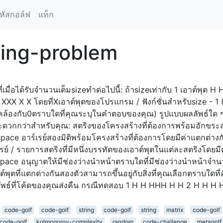
หัสกอล์ฟ
แท็ก
ting-problem
่เมื่อได้รับจำนวนเต็มsizeทำต่อไปนี้: ถ้าsizeเท่ากับ 1 เอาต์พุต 
 XXX X X โดยที่Xเอาต์พุตของโปรแกรม / ฟังก์ชั่นสำหรับsize - 1
้องกับ0ตราบใดที่คุณระบุในคำตอบของคุณ) รูปแบบผลลัพธ์ใด ๆ
สะดวกกว่าสำหรับคุณ: สตริงของโครงสร้างที่ต้องการพร้อมอักขระ
space อาร์เรย์สองมิติพร้อมโครงสร้างที่ต้องการโดยมีค่าแตกต่าง
รย์ / รายการสตริงที่มีหนึ่งบรรทัดของเอาต์พุตในแต่ละสตริงโดยม
space อนุญาตให้มีช่องว่างนำหน้าตราบใดที่มีช่องว่างนำหน้าจำ
์พุตที่แตกต่างกันสองตัวสามารถขึ้นอยู่กับสิ่งที่คุณเลือกตราบใดที
ลลัพธ์ที่โค้ดของคุณส่งคืน กรณีทดสอบ 1 H H HHH H H 2 H H H
code-golf
code-golf
string
code-golf
string
matrix
code-golf
code-golf
kolmogorov-complexity
random
code-challenge
metagolf