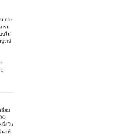
ป็น no-
รแกรม
แบบไม่
มบูรณ์
าง
t;
ลี่ยม
OOO
นึ่งใน
วินาที