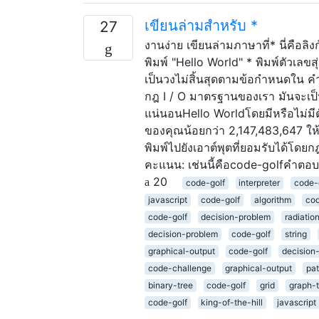
เขียนล่ามสำหรับ *
27
งานง่าย เขียนล่ามภาษาที่* นี่คือลิง
พิมพ์ "Hello World" * พิมพ์ตัวเล
เป็นวงไม่สิ้นสุดตามข้อกำหนดใน คำถ
กฎ I / O มาตรฐานของเรา มันจะเป็
แน่นอนHello Worldโดยมีหรือไม่มี
ของคุณน้อยกว่า 2,147,483,647 ใ
พิมพ์ไปยังเอาต์พุตที่ยอมรับได้โด
คะแนน: เช่นนี้คือcode-golfคำตอบที่
20
code-golf
interpreter
code-
javascript
code-golf
algorithm
cod
code-golf
decision-problem
radiatio
decision-problem
code-golf
string
graphical-output
code-golf
decision
code-challenge
graphical-output
pat
binary-tree
code-golf
grid
graph-
code-golf
king-of-the-hill
javascript