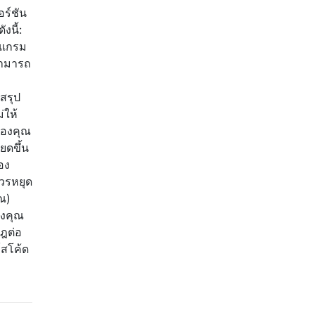
ร์ชัน
งนี้:
รแกรม
สามารถ
สรุป
่ให้
ของคุณ
ยดขึ้น
อง
วรหยุด
ุณ)
องคุณ
ฎต่อ
์สโค้ด