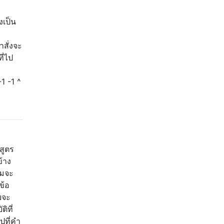
งเป็น
ำสั่งจะ
ี่ไป
1 -1 ^
สูตร
้าง
ามจะ
ข้อ
บจะ
ิที่
ไปที่คำ