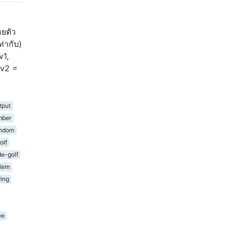
ยตัว
่ากับ)
v1,
*v2 =
tput
mber
andom
olf
e-golf
blem
ring
ee