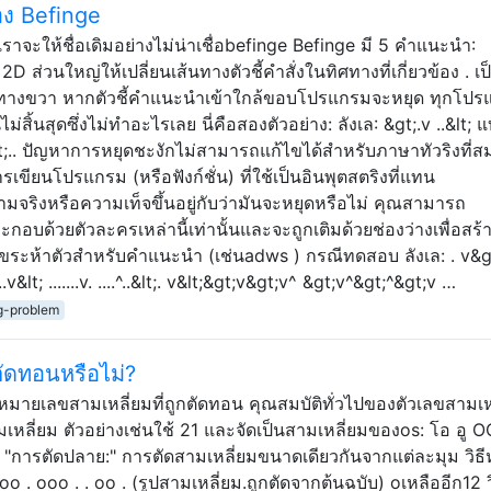
อง Befinge
เราจะให้ชื่อเดิมอย่างไม่น่าเชื่อbefinge Befinge มี 5 คำแนะนำ:
D ส่วนใหญ่ให้เปลี่ยนเส้นทางตัวชี้คำสั่งในทิศทางที่เกี่ยวข้อง . เ
้ายไปทางขวา หากตัวชี้คำแนะนำเข้าใกล้ขอบโปรแกรมจะหยุด ทุกโป
่สิ้นสุดซึ่งไม่ทำอะไรเลย นี่คือสองตัวอย่าง: ลังเล: &gt;.v ..&lt; 
. ^..&lt;.. ปัญหาการหยุดชะงักไม่สามารถแก้ไขได้สำหรับภาษาทัวริงที่ส
ขียนโปรแกรม (หรือฟังก์ชั่น) ที่ใช้เป็นอินพุตสตริงที่แทน
จริงหรือความเท็จขึ้นอยู่กับว่ามันจะหยุดหรือไม่ คุณสามารถ
กอบด้วยตัวละครเหล่านี้เท่านั้นและจะถูกเติมด้วยช่องว่างเพื่อสร้
อักขระห้าตัวสำหรับคำแนะนำ (เช่นadws ) กรณีทดสอบ ลังเล: . v&g
 .......v&lt; .......v. ....^..&lt;. v&lt;&gt;v&gt;v^ &gt;v^&gt;^&gt;v …
ng-problem
กตัดทอนหรือไม่?
 หมายเลขสามเหลี่ยมที่ถูกตัดทอน คุณสมบัติทั่วไปของตัวเลขสามเห
หลี่ยม ตัวอย่างเช่นใช้ 21 และจัดเป็นสามเหลี่ยมของos: โอ อู 
รตัดปลาย:" การตัดสามเหลี่ยมขนาดเดียวกันจากแต่ละมุม วิธีห
ooo . ooo . . oo . (รูปสามเหลี่ยม.ถูกตัดจากต้นฉบับ) oเหลืออีก12 