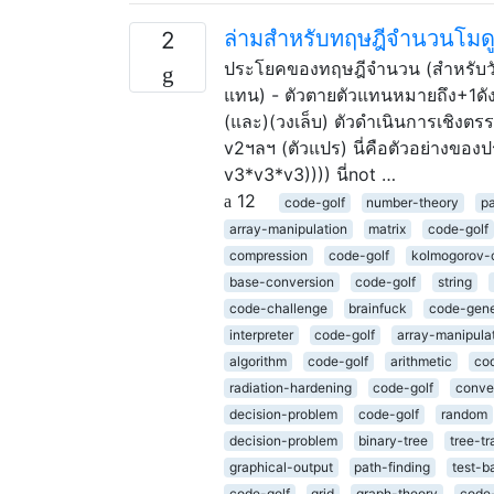
ล่ามสำหรับทฤษฎีจำนวนโมด
2
ประโยคของทฤษฎีจำนวน (สำหรับวัตถ
แทน) - ตัวตายตัวแทนหมายถึง+1ดังนั
(และ)(วงเล็บ) ตัวดำเนินการเชิงตร
v2ฯลฯ (ตัวแปร) นี่คือตัวอย่างของป
v3*v3*v3)))) นี่not …
12
code-golf
number-theory
pa
array-manipulation
matrix
code-golf
compression
code-golf
kolmogorov-
base-conversion
code-golf
string
code-challenge
brainfuck
code-gene
interpreter
code-golf
array-manipula
algorithm
code-golf
arithmetic
cod
radiation-hardening
code-golf
conve
decision-problem
code-golf
random
decision-problem
binary-tree
tree-tr
graphical-output
path-finding
test-b
code-golf
grid
graph-theory
code-