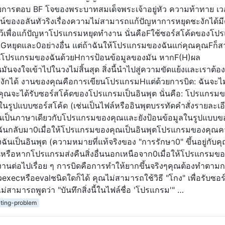
รับการตอบ BF โจของพระบาทสมเด็จพระเจ้าอยู่หัว ความท้าทาย เวอ
จน์ของอลันทัวริงเรื่องความไม่สามารถแก้ปัญหาการหยุดชะงักได้มีดั
ีไว้เพื่อแก้ปัญหาโปรแกรมหยุดทำงาน นั่นคือFใช้ซอร์สโค้ดของโป
ถ้าGหยุดและ0อย่างอื่น แต่ถ้าฉันให้โปรแกรมของฉันแก่คุณคุณFก็
รันโปรแกรมของฉันด้วยHการป้อนข้อมูลของมัน หากF(H)ผล
ันจงใจเข้าไปในวงไม่สิ้นสุด สิ่งนี้นำไปสู่ความขัดแย้งและเราต้อง
ักได้ งานของคุณคือการเขียนโปรแกรมHแต่ด้วยการบิด: ฉันจะไม
ณจะได้รับซอร์สโค้ดของโปรแกรมเป็นอินพุต นั่นคือ: โปรแกรม
นรูปแบบซอร์สโค้ด (เช่นเป็นไฟล์หรืออินพุตบรรทัดคำสั่งรายละเอี
ยนเป็นภาษาเดียวกับโปรแกรมของคุณและยังป้อนข้อมูลในรูปแบบข
ันกลับมา0เมื่อให้โปรแกรมของคุณเป็นอินพุตโปรแกรมของคุณค
ันเป็นอินพุต (ความหมายที่แท้จริงของ "การรักษา0" ขึ้นอยู่กับค
รือหากโปรแกรมส่งคืนสิ่งอื่นนอกเหนือจาก0เมื่อให้โปรแกรมข
นต่อไปเรื่อย ๆ การบิดคือการทำให้ยากขึ้นจริงๆคุณต้องทำตามก
วexecหรือevalชนิดใดก็ได้ คุณไม่สามารถใช้วิธี "โกง" เพื่อรับซอร
ามารถพูดว่า "บันทึกสิ่งนี้ในไฟล์ชื่อ 'โปรแกรม'" …
lting-problem