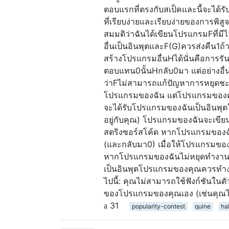
ตอบแรกที่ตรงกับสเป็คและนี้จะได้
ที่เรียบง่ายและเรียบง่ายของการพิสู
สมมติว่าฉันได้เขียนโปรแกรมFที่ม
อื่นเป็นอินพุตและF(G)ควรส่งคืน1
สร้างโปรแกรมอื่นHได้นั่นคือการ
ตอบแทน0นั้นHกลับ0มา แต่อย่างอื่นม
ว่าFไม่สามารถแก้ปัญหาการหยุดชะง
โปรแกรมของฉัน แต่โปรแกรมของคุ
จะได้รับโปรแกรมของฉันเป็นอินพุตใ
อยู่กับคุณ) โปรแกรมของฉันจะเขี
สตริงซอร์สโค้ด หากโปรแกรมของฉ
(และกลับมา0) เมื่อให้โปรแกรมของฉ
หากโปรแกรมของฉันไม่หยุดทำงานห
เป็นอินพุตโปรแกรมของคุณควรทำงา
ไปนี้: คุณไม่สามารถใช้ฟังก์ชันในตั
ของโปรแกรมของคุณเอง (เช่นคุณไม่ส
31
popularity-contest
quine
ha