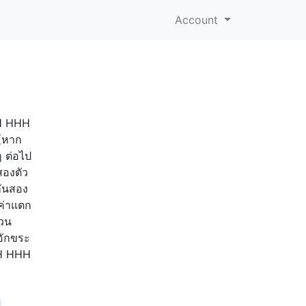
Account
H H HHH
 (หาก
 ต่อไป
สองตัว
กันสอง
ีค่าแตก
นวน
่อักขระ
 H HHH