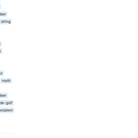
ber
string
g
y
ut
math
ber
de-golf
problem