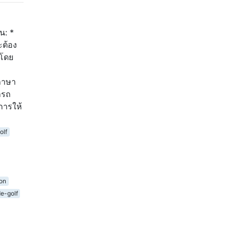
น: *
ะต้อง
้โดย
ภาษา
ารถ
การให้
olf
ion
e-golf