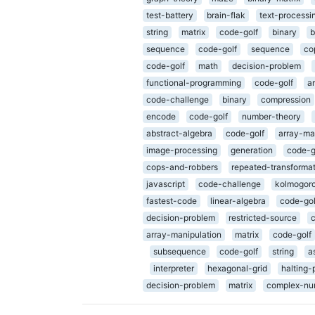
test-battery
brain-flak
text-processi
string
matrix
code-golf
binary
b
sequence
code-golf
sequence
co
code-golf
math
decision-problem
functional-programming
code-golf
a
code-challenge
binary
compression
encode
code-golf
number-theory
abstract-algebra
code-golf
array-ma
image-processing
generation
code-g
cops-and-robbers
repeated-transforma
javascript
code-challenge
kolmogoro
fastest-code
linear-algebra
code-gol
decision-problem
restricted-source
array-manipulation
matrix
code-golf
subsequence
code-golf
string
a
interpreter
hexagonal-grid
halting-
decision-problem
matrix
complex-nu