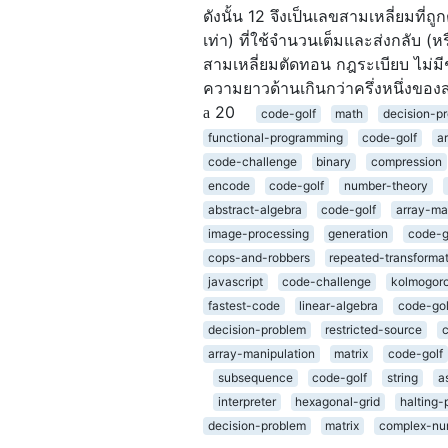
ดังนั้น 12 จึงเป็นเลขสามเหลี่ยมที
เท่า) ที่ใช้จำนวนเต็มและส่งกลับ (
สามเหลี่ยมตัดทอน กฎระเบียบ ไม่มี
ความยาวด้านเกินกว่าครึ่งหนึ่งของ
20
code-golf
math
decision-p
functional-programming
code-golf
a
code-challenge
binary
compression
encode
code-golf
number-theory
abstract-algebra
code-golf
array-ma
image-processing
generation
code-g
cops-and-robbers
repeated-transforma
javascript
code-challenge
kolmogoro
fastest-code
linear-algebra
code-gol
decision-problem
restricted-source
array-manipulation
matrix
code-golf
subsequence
code-golf
string
a
interpreter
hexagonal-grid
halting-
decision-problem
matrix
complex-nu