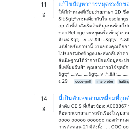
แก้ไขปัญหาการหยุดชะงักข
11
ให้มีกำหนดที่เรียบง่ายภาษา 2D ซึ่ง
&lt;&gt;^vเช่นเดียวกับใน esolangs 2
op ตัวชี้คำสั่งเริ่มต้นที่มุมบนซ
ของ Befinge จะหยุดหรือเข้าสู่วงวนไม
ลังเล: &gt;....v ..v..&lt; ..&gt;v.
แต่สำหรับภาษานี้ งานของคุณคือการเ
โปรแกรมbefingeและส่งกลับค่าความ
สันนิษฐานได้ว่าการป้อนข้อมูลจะประ
สี่เหลี่ยมผืนผ้า คุณสามารถใช้ชุด
&gt;^ ....v.... ....&gt;...v .^..&lt;....
29
code-golf
interpreter
halti
นี่เป็นตัวเลขสามเหลี่ยมที่ถู
14
ลำดับ OEIS ที่เกี่ยวข้อง: A008867
คือพวกเขาสามารถจัดเรียงในรูปสามเ
oooo ooooo oooooo ลองกำหนด "กา
การตัดทอน 21 มีดังนี้: . . . OOO o