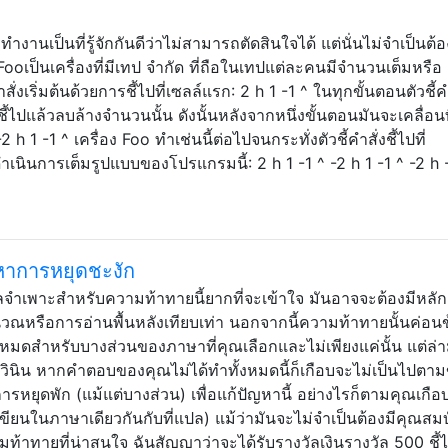
งานเป็นที่รู้จักกันดีว่าไม่สามารถตัดสินใจได้ แต่นั่นไม่จำเป็นต้อ
อง Fooเป็นเครื่องที่มีเทป จำกัด ที่ถือในเทปแต่ละคนมีจำนวนเต็มหรือ
สั่งเริ่มต้นด้วยการชี้ไปที่เซลล์แรก: 2 h 1 -1 ^ ในทุกขั้นตอนตัวชี้ค
้ไปแล้วลบล้างจำนวนนั้น ดังนั้นหลังจากหนึ่งขั้นตอนมันจะเคลื่อนท
h 1 -1 ^ เครื่อง Foo ทำเช่นนี้ต่อไปจนกระทั่งตัวชี้คำสั่งชี้ไปที่
รดำเนินการเต็มรูปแบบของโปรแกรมนี้: 2 h 1 -1 ^ -2 h 1 -1 ^ -2 h -
ญหาการหยุดชะงัก
ำเพาะสำหรับความท้าทายนี้ยากที่จะเข้าใจ มันอาจจะต้องมีหลัก
ณหรือการอ่านพื้นหลังเทียบเท่า นอกจากนี้ความท้าทายนั้นค่อนข
งหมดสำหรับบางส่วนของภาษาที่คุณเลือกและไม่เพียงแค่นั้น แต่ล่
วินิน หากคำตอบของคุณไม่ได้ทำทั้งหมดนี้ก็เกือบจะไม่เป็นไปตาม
รหยุดพัก (แม้แต่บางส่วน) เพื่อแก้ปัญหานี้ อย่างไรก็ตามคุณเกือ
ขียนในภาษาเดียวกันกับที่แปล) แม้ว่ามันจะไม่จำเป็นต้องมีคุณสมบัต
นความท้าทายที่น่าสนใจ ฉันสัญญาว่าจะได้รับรางวัลเงินรางวัล 500 ชี้