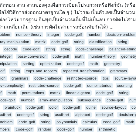
่ถูกตัดทอน งาน งานของคุณคือการเขียนโปรแกรมหรือฟังก์ชั่น (หรือ
หรือใช้วิธีการส่งออกมาตรฐานใด ๆ ) ไม่ว่าจะเป็นตัวเลขเป็นจำนวน
ช่องโหว่มาตรฐาน อินพุตเป็นจำนวนเต็มที่ไม่เป็นลบ การตัดไม่สา
สามเหลี่ยมเดิม (เช่นการตัดไม่สามารถซ้อนทับกันได้) …
roblem
number-theory
integer
code-golf
number
decision-proble
rray-manipulation
matrix
code-golf
string
classification
string
decode
code-golf
string
string
code-challenge
balanced-strin
integer
base-conversion
code-golf
math
number-theory
geometr
nipulation
sorting
optimization
code-golf
math
geometry
olf
string
cops-and-robbers
repeated-transformation
grammars
tion
grammars
code-challenge
restricted-source
tips
source-layo
v-complexity
restricted-source
code-golf
combinatorics
counting
f
math
permutations
matrix
linear-algebra
code-golf
string
code-golf
number
array-manipulation
subsequence
code-golf
num
brainfuck
code-golf
color
code-golf
quine
source-layout
co
scii-art
code-golf
string
ascii-art
alphabet
code-golf
decision-
problem
code-golf
string
polynomials
calculus
code-golf
math
mbers
code-golf
random
code-golf
number
arithmetic