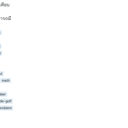
เทียบ
มารถมี
m
g
y
ut
math
ber
de-golf
problem