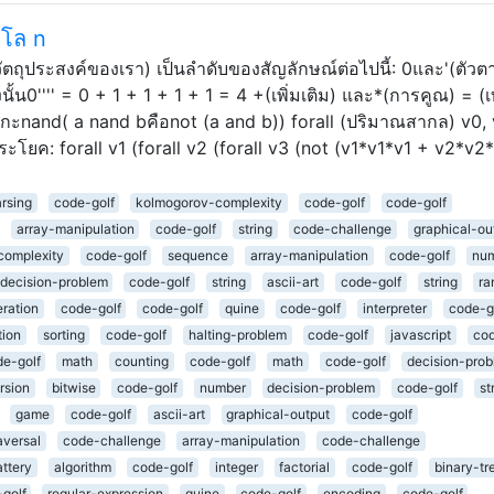
ูโล n
ุประสงค์ของเรา) เป็นลำดับของสัญลักษณ์ต่อไปนี้: 0และ'(ตัวตา
้น0'''' = 0 + 1 + 1 + 1 + 1 = 4 +(เพิ่มเติม) และ*(การคูณ) = (เท
รกะnand( a nand bคือnot (a and b)) forall (ปริมาณสากล) v0, 
ระโยค: forall v1 (forall v2 (forall v3 (not (v1*v1*v1 + v2*v2
rsing
code-golf
kolmogorov-complexity
code-golf
code-golf
array-manipulation
code-golf
string
code-challenge
graphical-ou
complexity
code-golf
sequence
array-manipulation
code-golf
nu
decision-problem
code-golf
string
ascii-art
code-golf
string
r
ration
code-golf
code-golf
quine
code-golf
interpreter
code-g
tion
sorting
code-golf
halting-problem
code-golf
javascript
cod
e-golf
math
counting
code-golf
math
code-golf
decision-pro
rsion
bitwise
code-golf
number
decision-problem
code-golf
st
game
code-golf
ascii-art
graphical-output
code-golf
aversal
code-challenge
array-manipulation
code-challenge
attery
algorithm
code-golf
integer
factorial
code-golf
binary-tr
golf
regular-expression
quine
code-golf
encoding
code-golf