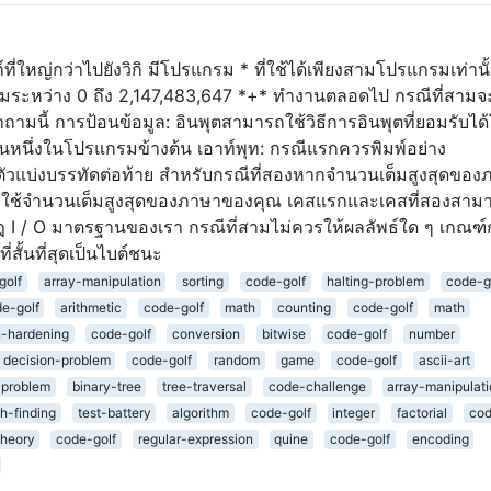
ก์ที่ใหญ่กว่าไปยังวิกิ มีโปรแกรม * ที่ใช้ได้เพียงสามโปรแกรมเท่านั้
ขสุ่มระหว่าง 0 ถึง 2,147,483,647 *+* ทำงานตลอดไป กรณีที่สามจ
ามนี้ การป้อนข้อมูล: อินพุตสามารถใช้วิธีการอินพุตที่ยอมรับได
นหนึ่งในโปรแกรมข้างต้น เอาท์พุท: กรณีแรกควรพิมพ์อย่าง
ตัวแบ่งบรรทัดต่อท้าย สำหรับกรณีที่สองหากจำนวนเต็มสูงสุดของ
ห้ใช้จำนวนเต็มสูงสุดของภาษาของคุณ เคสแรกและเคสที่สองสาม
ยกฎ I / O มาตรฐานของเรา กรณีที่สามไม่ควรให้ผลลัพธ์ใด ๆ เกณฑ์
สั้นที่สุดเป็นไบต์ชนะ
golf
array-manipulation
sorting
code-golf
halting-problem
code-g
e-golf
arithmetic
code-golf
math
counting
code-golf
math
n-hardening
code-golf
conversion
bitwise
code-golf
number
decision-problem
code-golf
random
game
code-golf
ascii-art
-problem
binary-tree
tree-traversal
code-challenge
array-manipulat
h-finding
test-battery
algorithm
code-golf
integer
factorial
cod
theory
code-golf
regular-expression
quine
code-golf
encoding