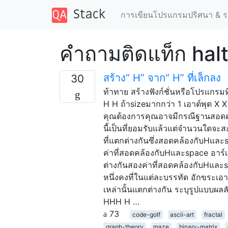
การเขียนโปรแกรมปริศนา & ร
คำถามติดแท็ก hal
สร้าง“ H” จาก“ H” ที่เล็กลง
30
ท้าทาย สร้างฟังก์ชั่นหรือโปรแกรมที
H H ถ้าsizeมากกว่า 1 เอาต์พุต X X
คุณต้องการคุณอาจมีกรณีฐานสอดคล
นี้เป็นที่ยอมรับแล้วแต่จำนวนใดจะ
ที่แตกต่างกันซึ่งสอดคล้องกับHและ
ค่าที่สอดคล้องกับHและspace อาร์เ
ต่างกันสองค่าที่สอดคล้องกับHและ
หนึ่งคงที่ในแต่ละบรรทัด อักขระเอาต
เหล่านั้นแตกต่างกัน ระบุรูปแบบผ
HHH H …
73
code-golf
ascii-art
fractal
graph-theory
maze
binary-matrix