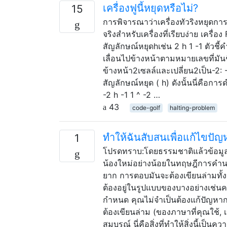
เครื่องฟูนี้หยุดหรือไม่?
15
การพิจารณาว่าเครื่องทัวริงหยุดการทำ
จริงสำหรับเครื่องที่เรียบง่าย เครื่
สัญลักษณ์หยุดhเช่น 2 h 1 -1 ตัวชี้คำ
เลื่อนไปข้างหน้าตามหมายเลขที่มันชี
ข้างหน้า2เซลล์และเปลี่ยน2เป็น-2: -2 
สัญลักษณ์หยุด ( h) ดังนั้นนี่คือกา
-2 h -1 1 ^ -2 …
43
code-golf
halting-problem
ทำให้ฉันสับสนเพื่อแก้ไขปั
1
โปรดทราบ:โดยธรรมชาติแล้วข้อมูลจ
น้องใหม่อย่างน้อยในทฤษฎีการคำนว
ยาก การตอบมันจะต้องเขียนล่ามทั้
ต้องอยู่ในรูปแบบของบางอย่างเช่นค
กำหนด คุณไม่จำเป็นต้องแก้ปัญหากา
ต้องเขียนล่าม (ของภาษาที่คุณใช้, เ
สมบูรณ์ นี่คือสิ่งที่ทำให้สิ่งนี้เป็