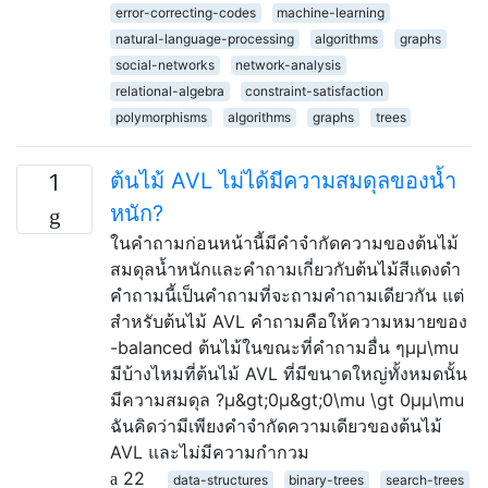
error-correcting-codes
machine-learning
natural-language-processing
algorithms
graphs
social-networks
network-analysis
relational-algebra
constraint-satisfaction
polymorphisms
algorithms
graphs
trees
ต้นไม้ AVL ไม่ได้มีความสมดุลของน้ำ
1
หนัก?
ในคำถามก่อนหน้านี้มีคำจำกัดความของต้นไม้
สมดุลน้ำหนักและคำถามเกี่ยวกับต้นไม้สีแดงดำ
คำถามนี้เป็นคำถามที่จะถามคำถามเดียวกัน แต่
สำหรับต้นไม้ AVL คำถามคือให้ความหมายของ
-balanced ต้นไม้ในขณะที่คำถามอื่น ๆμμ\mu
มีบ้างไหมที่ต้นไม้ AVL ที่มีขนาดใหญ่ทั้งหมดนั้น
มีความสมดุล ?μ&gt;0μ&gt;0\mu \gt 0μμ\mu
ฉันคิดว่ามีเพียงคำจำกัดความเดียวของต้นไม้
AVL และไม่มีความกำกวม
22
data-structures
binary-trees
search-trees