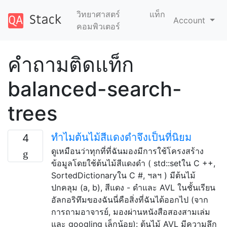
วิทยาศาสตร์
แท็ก
Account
คอมพิวเตอร์
คำถามติดแท็ก
balanced-search-
trees
ทำไมต้นไม้สีแดงดำจึงเป็นที่นิยม
4
ดูเหมือนว่าทุกที่ที่ฉันมองมีการใช้โครงสร้าง
ข้อมูลโดยใช้ต้นไม้สีแดงดำ ( std::setใน C ++,
SortedDictionaryใน C #, ฯลฯ ) มีต้นไม้
ปกคลุม (a, b), สีแดง - ดำและ AVL ในชั้นเรียน
อัลกอริทึมของฉันนี่คือสิ่งที่ฉันได้ออกไป (จาก
การถามอาจารย์, มองผ่านหนังสือสองสามเล่ม
และ googling เล็กน้อย): ต้นไม้ AVL มีความลึก