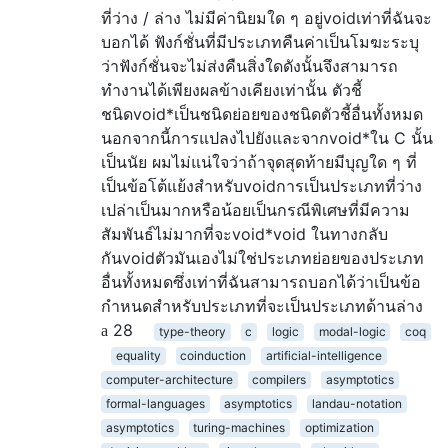
ที่ว่าง / ล่าง ไม่มีค่านิยมใด ๆ อยู่voidเท่าที่ฉันจะ
บอกได้ ฟังก์ชั่นที่มีประเภทคืนค่าเป็นโมฆะระบุ
ว่าฟังก์ชั่นจะไม่ส่งคืนสิ่งใดดังนั้นจึงสามารถ
ทำงานได้เพียงผลข้างเคียงเท่านั้น ตัวชี้
ชนิดvoid*เป็นชนิดย่อยของชนิดตัวชี้อื่นทั้งหมด
นอกจากนี้การแปลงไปยังและจากvoid*ใน C นั้น
เป็นนัย ผมไม่แน่ใจว่าถ้าจุดสุดท้ายมีบุญใด ๆ ที่
เป็นข้อโต้แย้งสำหรับvoidการเป็นประเภทที่ว่าง
เปล่าเป็นมากหรือน้อยเป็นกรณีพิเศษที่มีความ
สัมพันธ์ไม่มากที่จะvoid*void ในทางกลับ
กันvoidตัวมันเองไม่ใช่ประเภทย่อยของประเภท
อื่นทั้งหมดซึ่งเท่าที่ฉันสามารถบอกได้ว่าเป็นข้อ
กำหนดสำหรับประเภทที่จะเป็นประเภทด้านล่าง
28
type-theory
c
logic
modal-logic
coq
equality
coinduction
artificial-intelligence
computer-architecture
compilers
asymptotics
formal-languages
asymptotics
landau-notation
asymptotics
turing-machines
optimization