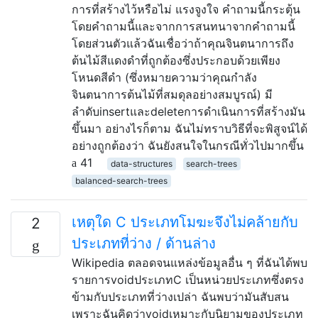
การที่สร้างไว้หรือไม่ แรงจูงใจ คำถามนี้กระตุ้น
โดยคำถามนี้และจากการสนทนาจากคำถามนี้
โดยส่วนตัวแล้วฉันเชื่อว่าถ้าคุณจินตนาการถึง
ต้นไม้สีแดงดำที่ถูกต้องซึ่งประกอบด้วยเพียง
โหนดสีดำ (ซึ่งหมายความว่าคุณกำลัง
จินตนาการต้นไม้ที่สมดุลอย่างสมบูรณ์) มี
ลำดับinsertและdeleteการดำเนินการที่สร้างมัน
ขึ้นมา อย่างไรก็ตาม ฉันไม่ทราบวิธีที่จะพิสูจน์ได้
อย่างถูกต้องว่า ฉันยังสนใจในกรณีทั่วไปมากขึ้น
41
data-structures
search-trees
balanced-search-trees
เหตุใด C ประเภทโมฆะจึงไม่คล้ายกับ
2
ประเภทที่ว่าง / ด้านล่าง
Wikipedia ตลอดจนแหล่งข้อมูลอื่น ๆ ที่ฉันได้พบ
รายการvoidประเภทC เป็นหน่วยประเภทซึ่งตรง
ข้ามกับประเภทที่ว่างเปล่า ฉันพบว่ามันสับสน
เพราะฉันคิดว่าvoidเหมาะกับนิยามของประเภท