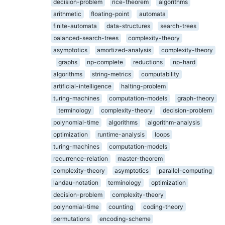
decision-problem
rice-theorem
algorithms
arithmetic
floating-point
automata
finite-automata
data-structures
search-trees
balanced-search-trees
complexity-theory
asymptotics
amortized-analysis
complexity-theory
graphs
np-complete
reductions
np-hard
algorithms
string-metrics
computability
artificial-intelligence
halting-problem
turing-machines
computation-models
graph-theory
terminology
complexity-theory
decision-problem
polynomial-time
algorithms
algorithm-analysis
optimization
runtime-analysis
loops
turing-machines
computation-models
recurrence-relation
master-theorem
complexity-theory
asymptotics
parallel-computing
landau-notation
terminology
optimization
decision-problem
complexity-theory
polynomial-time
counting
coding-theory
permutations
encoding-scheme