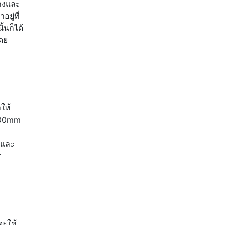
่างและ
ยู่ที่
้นก็ได้
โดย
ให้
 600mm
ิมและ
ร
จะใช้