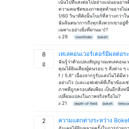
เน้นไปที่แสงต่อไปอย่างแน่นอนอา
ความคมชัดของภาพสุดท้ายอาจไม่ตรงก
1/60 วินาทีดังนั้นโบเก้ที่สว่างกว่
ฉันจินตนาการถึงทุกสิ่งพวกเขาอยู่ที
เฉพาะอย่างยิ่งที่ผ่านมา)?
29
viewfinder
bokeh
เทเลคอนเวอร์เตอร์มีผลต่อระ
8
ฉันรู้ว่าตัวแปลงสัญญาณเทเลคอนเว
คุณได้ยินเสียงผู้คนรอบ ๆ สิ่งต่าง 
f / 5.6" เนื่องจากรูรับแสงไม่ได้
อย่างไร (และเอฟเฟกต์ที่เกี่ยวข้อง
ภาพที่ถูกครอบตัดเพียง เป็นอีกสิ่
เปลี่ยนแปลงในภาพจริงหรือไม่?
21
depth-of-field
bokeh
teleco
ความแตกต่างระหว่าง Bokeh
2
ฉันเคยได้ยินหลายครั้งในการถ่ายภา