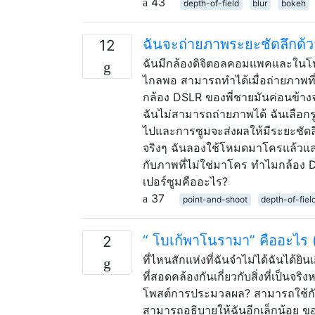
43
depth-of-field
blur
bokeh
ฉันจะถ่ายภาพระยะชัดลึกด้วย
12
ฉันมีกล้องดิจิตอลคอมแพคและในโหม
ไกลพอ สามารถทำได้เมื่อถ่ายภาพที่
กล้อง DSLR ของพี่ชายมันค่อนข้าง
ฉันไม่สามารถถ่ายภาพได้ ฉันเลือกรูร
ไปและการซูมจะส่งผลให้มีระยะชัดลึ
จริงๆ ฉันลองใช้โหมดมาโครแล้วและ
กับภาพที่ไม่ใช่มาโคร ทำไมกล้อง D
เปอร์ซูมคืออะไร?
37
point-and-shoot
depth-of-fiel
“ โบเก้พาโนรามา” คืออะไร (เ
2
ที่ไหนสักแห่งที่ฉันจำไม่ได้ฉันได้ย
ที่สอดคล้องกันเกี่ยวกับสิ่งที่เป็นจร
โพสต์การประมวลผล? สามารถใช้กับเล
สามารถอธิบายให้ฉันอีกเล็กน้อย ข