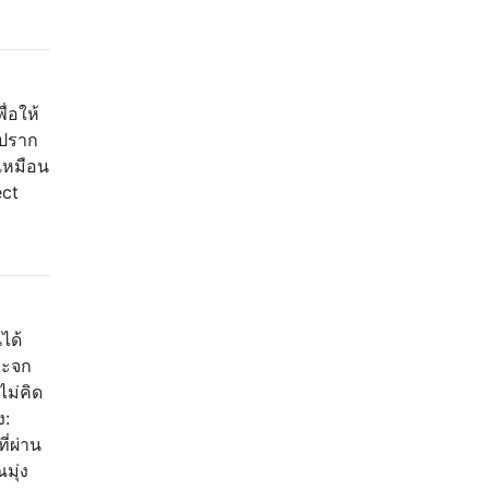
่อให้
ะปราก
เหมือน
ect
ได้
ระจก
ไม่คิด
ง:
่ผ่าน
มุ่ง