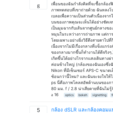
เพื่อนของฉันกำลังคิดที่จะซื้อกล้
ภาพทดสอบที่เขาถ่ายด้วย ฉันหลงโบ
เบลอเพื่อความเป็นส่วนตัวเนื่องจากไ
บนของภาพคุณจะเห็นได้อย่างชัดเจน
เป็นมุมฉากกับเส้นจากศูนย์กลางขอ
หมุนในระหว่างการถ่ายภาพ แต่การ
โดยเฉพาะอย่างยิ่งวิธีดึงสายตาไปที
เนื่องจากไม่มีเรื่องกลางที่แข็งแกร
ของกลางมากขึ้นก็ทำงานได้ดีจริงๆ.) 
เกิดขึ้นได้อย่างไรจากแสงเดินทางผ
ค่อนข้างใหญ่ (กล้องของฉันเองซึ่งฉ
Nikon ที่มีเซ็นเซอร์ APS-C ขนาดเล็ก
ซ้อนกว่านี้ไหม? และฉันจะจงใจให้ได
ps นี่คือภาพโคลสอัพด้านบนของภา
80 มม. f / 2.8 น่าเสียดายที่ฉันไม่ร
16
optics
bokeh
vignetting
f
กล้อง dSLR และกล้องคอมแพคจะ
5