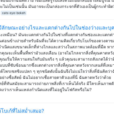
อนแรกฉันคิดว่าอาจมีเบลดรูรับแสงที่ไม่ถอยกลับอย่างสมบูรณ์ แ
ม่เป็นเช่นนั้น มันอาจจะเป็นกล่องกระจกที่ตัวเองเป็นผู้กระทำผิด
cats-eye-bokeh
นมีลักษณะอย่างไรและแตกต่างกันไปในช่องว่างและบุ
ษณะเหมือน? มันจะแตกต่างกันไปในช่วงที่แตกต่างกันช่องและแตกต่
นค่อนข้างง่ายสำหรับฉันที่จะได้ความคิดเกี่ยวกับโบเก้ของดวงตาข
กำเนิดแสงขนาดเล็กที่ห่างไกลและสว่างในสภาพแวดล้อมที่มืด หา
รกคุณจะเห็นพื้นที่พร่ามัวแสงเลือน (อาจไม่ไกลจากสิ่งที่คุณคาดหว
อคุณเริ่มให้ความสนใจกับมันจริง ๆ แล้วคุณจะสามารถสังเกตได้ว่าม
บบที่ซับซ้อนมากซึ่งแตกต่างจากสิ่งที่คุณคาดหวังจากเลนส์ที่เห
พรเซสซิงแปลก ๆ ทุกชนิดดังนั้นฉันจึงไม่แน่ใจว่าสิ่งที่ฉันคิดว่าฉ
่างซื่อสัตย์ ฉันไม่อยากเชื่อสายตาตัวเองที่นี่ ฉันคาดหวังว่าด้วย
่ทันสมัยจะสามารถถ่ายภาพสิ่งที่เราเห็นได้จริง มีใครเห็นภาพดั
ว่าเราเห็นแหล่งกำเนิดแสงที่ไม่อยู่ในโฟกัสหรือไม่?
โบเก้ที่ไม่สม่ำเสมอ?