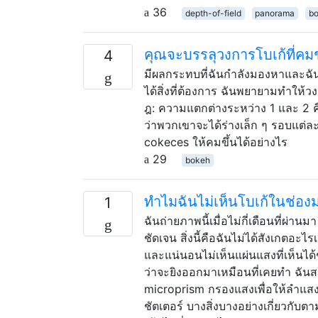
36
depth-of-field
panorama
b
คุณจะบรรลุวงการโบเก้ที่คมช
4
มีผลกระทบที่ฉันกำลังมองหาและฉันส
ได้สิ่งที่ต้องการ ฉันพยายามทำให้ว
ฎ: ความแตกต่างระหว่าง 1 และ 2 
ว่าพวกเขาจะได้ร่างเล็ก ๆ รอบแต่
cokeces ให้คมขึ้นได้อย่างไร
29
bokeh
ทำไมฉันไม่เห็นโบเก้ในช่อ
1
ฉันถ่ายภาพนี้เมื่อไม่กี่เดือนที่ผ่า
ชัดเจน สิ่งนี้คือฉันไม่ได้สังเกตอ
และแน่นอนไม่เห็นแผ่นแสงที่เห็นได้ช
ว่าจะยิงออกมาเหมือนที่เคยทำ ฉันส
microprism กรองแสงเพื่อให้ลำแสงแ
ชัตเตอร์ บางสิ่งบางอย่างเกี่ยวกับ