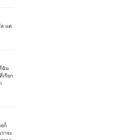
ัล แต่
่ฉัน
ี่เรียก
า
อยก็
นว่าจะ