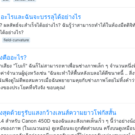
y อะไรและฉันจะบรรลุได้อย่างไร
 ผลลัพธ์จะสำเร็จได้อย่างไร? ฉันรู้ว่าสามารถทำได้ในห้องมืดดิจิท
ด้อย่างไร?
field-curvature
้องคืออะไร?
ียง "โบเก้" ฉันก็ไม่สามารถหาเพื่อนช่างภาพเล็ก ๆ จำนวนหนึ่งที
าจำนวนผู้มุ่งหวังเช่น "ฉันจะทำให้พื้นหลังเบลอได้ดีขนาดนี้ .. สิ่งท
! ฉันฟังดูไม่ดีพอสมควรเมื่อฉันพยายามคุยกับช่างภาพโดยไม่ทิ้งคำว่
ของประโยคที่จริงจัง ขอบคุณ!
างสุดด้วยรูรับแสงกว้างเลนส์ความยาวโฟกัสสั้น
 1.4 สำหรับ Canon 450D ของฉันและสังเกตเห็นเร็ว ๆ นี้ว่าอย่างน้
่างของภาพ (ในแนวนอน) ดูเหมือนจะถูกตัดส่วนบน ครึ่งบนดูเหมือ