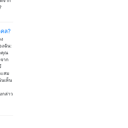
ต่จาก
?
คคล?
าง
องฉัน:
กคุณ
ังจาก
ี
มาะสม
ันเห็น
งกล่าว