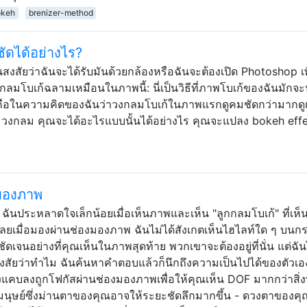
okeh
brenizer-method
ัดได้อย่างไร?
งสัยว่าฉันจะได้รับมันด้วยกล้องหรือฉันจะต้องเปิด Photoshop เพื
งกลมโบเก้ฉลามเหมือนในภาพนี้: นี่เป็นวิธีที่ภาพโบเก้ของฉันมักจ
คือในความคิดของฉันว่าวงกลมโบเก้ในภาพแรกดูคมชัดกว่ามากดู
ละวงกลม คุณจะได้อะไรแบบนั้นได้อย่างไร คุณจะแปลง bokeh eff
งมองภาพ
นมา ฉันประหลาดใจเล็กน้อยเมื่อเห็นภาพและเห็น "ลูกกลมโบเก้" ที่เห็น
ะไรเลยเมื่อมองผ่านช่องมองภาพ ฉันไม่ได้สังเกตเห็นไฮไลท์ใด ๆ บนก
ัดเจนอย่างที่คุณเห็นในภาพสุดท้าย พวกเขาจะต้องอยู่ที่นั่น แต่ฉัน
งสัยว่าทำไม ฉันค้นหาคำตอบแล้วก็นึกถึงความเป็นไปได้ของตัวเอ
คบลงถูกโฟกัสผ่านช่องมองภาพเพื่อให้คุณเห็น DOF มากกว่าสิ่งที
ตามนุษย์ซึ่งม่านตาของคุณอาจให้ระยะชัดลึกมากขึ้น - ดวงตาของคุณ