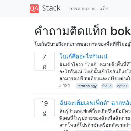
การถ่ายภาพ
แท็ก
คำถามติดแท็ก bo
โบเก้อธิบายถึงคุณภาพของภาพของพื้นที่ที่ไม่อ
โบเก้คืออะไรกันแน่
7
ฉันเข้าใจว่า "โบเก้" หมายถึงพื้นที
อะไรกันแน่ โบเก้นั้นเข้าใจกันดีแ
สามารถเปรียบเทียบและเปรียบต่างโบเ
121
terminology
focus
optics
ฉันจะเพิ่มเอฟเฟ็กต์“ ฉากหลัง
19
ฉันรู้ว่าเอฟเฟกต์นี้จะเกิดขึ้นเมื่อ
พิเศษนี้ในรูปถ่ายของฉันเมื่อฉันถ่า
จากโพสต์โปรดักชั่นหรือหลังจากถ่