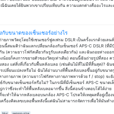
รณีฉันเคยได้ยินพวกเขาเปรียบเทียบกัน ความแตกต่างคืออะไรแล
ข้องกับขนาดของเซ็นเซอร์อย่างไร
ถ่ายภาพวัตถุโดยใช้เซนเซอร์ฟูลเฟรม DSLR เป็นครั้งแรกด้วยเลนส์ท
 ตอนนี้สมมติว่าฉันแลกเปลี่ยนกล้องกับเซ็นเซอร์ APS-C DSLR (ที่มีป
วกัน (ความยาวโฟกัสเดียวกันรูรับแสงเดียวกัน) และฉันถอยห่างออ
งน้อยก็คงการขยายตัวของวัตถุเท่าเดิม) ตอนนี้ฉันถ่ายรูปที่สอง ค
สอง แต่สิ่งที่เกี่ยวกับพื้นหลังเบลอ (เช่นต้นไม้ที่ไม่มีที่สิ้นสุด)? ฉันจ
ปลี่ยนแปลงหรือไม่ ฉันได้อ่านบางที่พื้นหลังเบลอขึ้นอยู่กับขนาดร
งทางกายภาพ (ความยาวโฟกัสทางกายภาพหารด้วย f / stop) จะยั
นธ์กับขนาดเซ็นเซอร์หรือไม่? ในกรณีที่มีเซ็นเซอร์ APS-C ขนาดเล
่าซึ่งจะทำให้พื้นหลังเบลอมากขึ้น สิ่งนี้ค่อนข้างตอบโต้ได้ง่าย
ที่จะทำให้ฉากหลังเบลอบนกล้อง APS-C โปรดให้เหตุผลที่อยู่เบื้อง
ื่องคิดเลขเบลอพื้นหลังนี้แต่ฉันไม่สามารถจัดการเพื่อให้มันท
blur
sensor-size