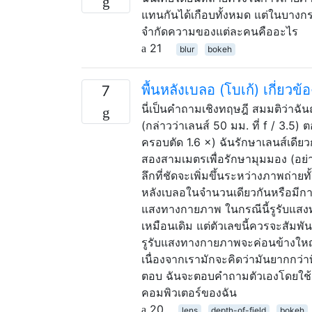
แทนกันได้เกือบทั้งหมด แต่ในบางก
จำกัดความของแต่ละคนคืออะไร
21
blur
bokeh
พื้นหลังเบลอ (โบเก้) เกี่ยว
7
นี่เป็นคำถามเชิงทฤษฎี สมมติว่าฉัน
(กล่าวว่าเลนส์ 50 มม. ที่ f / 3.5)
ครอบตัด 1.6 ×) ฉันรักษาเลนส์เดีย
สองสามเมตรเพื่อรักษามุมมอง (อย่า
ลึกที่ชัดจะเพิ่มขึ้นระหว่างภาพถ่ายทั้ง
หลังเบลอในจำนวนเดียวกันหรือมีการเ
แสงทางกายภาพ ในกรณีนี้รูรับแส
เหมือนเดิม แต่ตัวเลขนี้ควรจะสัมพั
รูรับแสงทางกายภาพจะค่อนข้างใหญ่กว
เนื่องจากเรามักจะคิดว่ามันยากกว่า
ตอบ ฉันจะตอบคำถามตัวเองโดยใช้เคร
คอมพิวเตอร์ของฉัน
20
lens
depth-of-field
bokeh