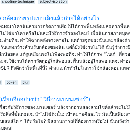
shooting-technique
subject-isolation
กล้องถ่ายรูปแบบเล็งแล้วถ่ายได้อย่างไร
ดมาโครฉันสามารถจัดการเพื่อให้ได้ภาพพื้นหลังเบลอหากพื้นหลั
ไม่ใช่มาโครหรือไม่และมีวิธีการจำลองไหม? เมื่อฉันถ่ายภาพบุค
จะง่ายที่จะทำให้ฉากหลังจางหายไป แต่ด้วยจุดของฉันและกล้องถ่า
ับแสงกว้างสำหรับกล้องของฉัน แต่ก็ยังใช้งานไม่ได้ ฉันรู้ว่าการย
กน้อยลง แต่ดูเหมือนจะไม่เพียงพอที่จะทำให้ได้ภาพ "โบเก้" ที่สว
จะใช้งานได้หากวัตถุอยู่ใกล้พอและพื้นหลังอยู่ไกลพอ แต่จะทำอย
SLR ถึงดีกว่าในพื้นที่นี้? คำแนะนำทั่วไปในการใช้กล้องคอมแพค
d
bokeh
blur
รียกอีกอย่างว่า“ วิธีการเบรนเซอร์”)
ินเกี่ยวกับวิธีการของเบรนเซอร์ หลังจากอ่านสองสามไซต์แล้วจะไม่มี
ิงหรือสิ่งที่ขั้นตอนจะนำไปใช้ดังนั้น: เป้าหมายคืออะไร มันเป็นเพียงง
นส์ใด ๆ ได้หรือไม่? มีสถานการณ์ที่ต้องการหรือไม่ ฉันหวังว่
อบคุณ!