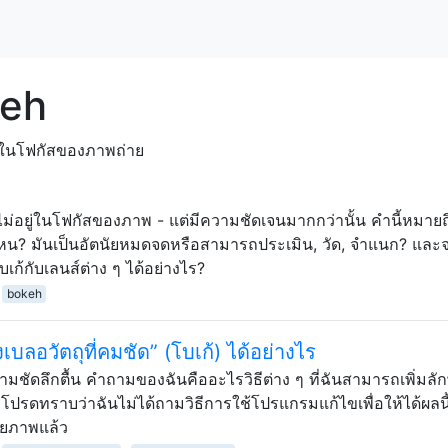
keh
ยู่ในโฟกัสของภาพถ่าย
่ที่ไม่อยู่ในโฟกัสของภาพ - แต่มีความชัดเจนมากกว่านั้น คำนี้หมายถ
ค่ไหน? มันเป็นอัตนัยหมดจดหรือสามารถประเมิน, วัด, จำแนก? และ
ก้กับเลนส์ต่าง ๆ ได้อย่างไร?
bokeh
เบลอวัตถุที่คมชัด” (โบเก้) ได้อย่างไร
มีความชัดลึกตื้น คำถามของฉันคืออะไรวิธีต่าง ๆ ที่ฉันสามารถเพิ่มล
ย โปรดทราบว่าฉันไม่ได้ถามวิธีการใช้โปรแกรมแก้ไขเพื่อให้ได้ผลนี
ายภาพแล้ว