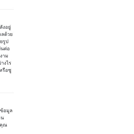
งอยู่
คลด้วย
ยรูป
ืนต่อ
ยงาม
่างไร
หรือซู
ข้อมูล
าน
าคุณ