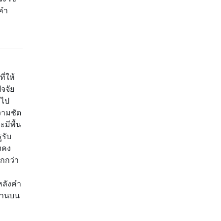
ะคำ
ี่ให้
ัจจัย
กไป
วามชัด
ะมีพื้น
ูรับ
งคง
็กกว่า
หลังคำ
ำงานบน