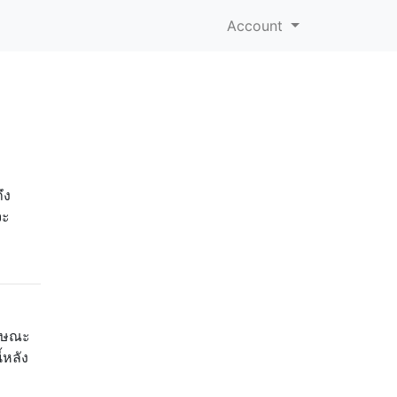
Account
ึง
จะ
ักษณะ
้หลัง