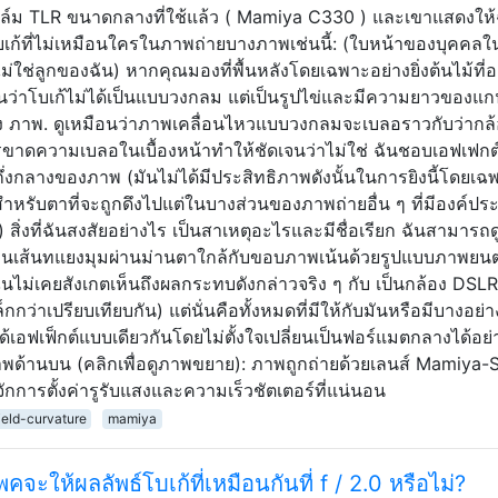
องฟิล์ม TLR ขนาดกลางที่ใช้แล้ว ( Mamiya C330 ) และเขาแสดงให้
เก้ที่ไม่เหมือนใครในภาพถ่ายบางภาพเช่นนี้: (ใบหน้าของบุคคล
ม่ใช่ลูกของฉัน) หากคุณมองที่พื้นหลังโดยเฉพาะอย่างยิ่งต้นไม้ที่อย
ว่าโบเก้ไม่ได้เป็นแบบวงกลม แต่เป็นรูปไข่และมีความยาวของแกนว
ง ภาพ. ดูเหมือนว่าภาพเคลื่อนไหวแบบวงกลมจะเบลอราวกับว่ากล้
ขาดความเบลอในเบื้องหน้าทำให้ชัดเจนว่าไม่ใช่ ฉันชอบเอฟเฟก
่กึ่งกลางของภาพ (มันไม่ได้มีประสิทธิภาพดังนั้นในการยิงนี้โดยเฉ
่งสำหรับตาที่จะถูกดึงไปแต่ในบางส่วนของภาพถ่ายอื่น ๆ ที่มีองค์ป
สิ่งที่ฉันสงสัยอย่างไร เป็นสาเหตุอะไรและมีชื่อเรียก ฉันสามารถด
่านเส้นทแยงมุมผ่านม่านตาใกล้กับขอบภาพเน้นด้วยรูปแบบภาพยนตร
ันไม่เคยสังเกตเห็นถึงผลกระทบดังกล่าวจริง ๆ กับ เป็นกล้อง DSL
กว่าเปรียบเทียบกัน) แต่นั่นคือทั้งหมดที่มีให้กับมันหรือมีบางอย่าง
้เอฟเฟ็กต์แบบเดียวกันโดยไม่ตั้งใจเปลี่ยนเป็นฟอร์แมตกลางได้อย่
พด้านบน (คลิกเพื่อดูภาพขยาย): ภาพถูกถ่ายด้วยเลนส์ Mamiya-
ู้จักการตั้งค่ารูรับแสงและความเร็วชัตเตอร์ที่แน่นอน
ield-curvature
mamiya
ให้ผลลัพธ์โบเก้ที่เหมือนกันที่ f / 2.0 หรือไม่?