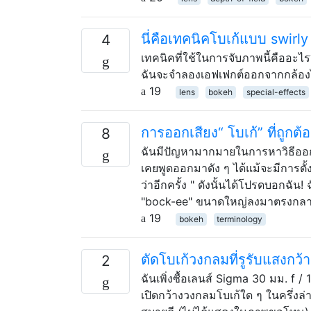
นี่คือเทคนิคโบเก้แบบ swirl
4
เทคนิคที่ใช้ในการจับภาพนี้คืออะไร?
ฉันจะจำลองเอฟเฟกต์ออกจากกล้องไ
19
lens
bokeh
special-effects
การออกเสียง“ โบเก้” ที่ถูกต
8
ฉันมีปัญหามากมายในการหาวิธีออกเส
เคยพูดออกมาดัง ๆ ได้แม้จะมีการตั้งค่
ว่าอีกครั้ง " ดังนั้นได้โปรดบอกฉัน
"bock-ee" ขนาดใหญ่ลงมาตรงกลาง
19
bokeh
terminology
ตัดโบเก้วงกลมที่รูรับแสงกว้
2
ฉันเพิ่งซื้อเลนส์ Sigma 30 มม. f /
เปิดกว้างวงกลมโบเก้ใด ๆ ในครึ่งล