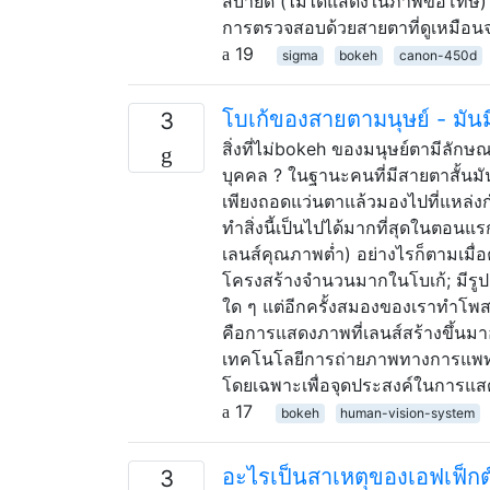
สบายดี (ไม่ได้แสดงในภาพขอโทษ) ต
การตรวจสอบด้วยสายตาที่ดูเหมือนจะไ
19
sigma
bokeh
canon-450d
โบเก้ของสายตามนุษย์ - มั
3
สิ่งที่ไม่bokeh ของมนุษย์ตามีลัก
บุคคล ? ในฐานะคนที่มีสายตาสั้นมั
เพียงถอดแว่นตาแล้วมองไปที่แหล่ง
ทำสิ่งนี้เป็นไปได้มากที่สุดในตอนแ
เลนส์คุณภาพต่ำ) อย่างไรก็ตามเมื่
โครงสร้างจำนวนมากในโบเก้; มีรูปแ
ใด ๆ แต่อีกครั้งสมองของเราทำโพสต์โ
คือการแสดงภาพที่เลนส์สร้างขึ้นมาอย
เทคโนโลยีการถ่ายภาพทางการแพทย์ที
โดยเฉพาะเพื่อจุดประสงค์ในการแสดง
17
bokeh
human-vision-system
อะไรเป็นสาเหตุของเอฟเฟ็กต์
3