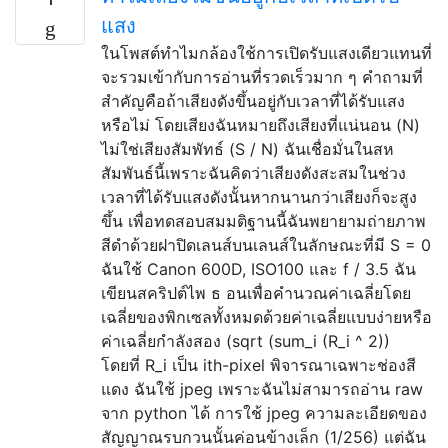
แสง
ในโพสต์ทำไมกล้องใช้การเปิดรับแสงเดียวแทนที่
จะรวมเข้ากับการอ่านที่รวดเร็วมาก ๆ คำถามที่
สำคัญคือถ้าเสียงดังขึ้นอยู่กับเวลาที่ได้รับแสง
หรือไม่ โดยเสียงฉันหมายถึงเสียงที่แน่นอน (N)
ไม่ใช่เสียงสัมพัทธ์ (S / N) ฉันเชื่อมั่นในสห
สัมพันธ์นี้เพราะฉันคิดว่าเสียงดังสะสมในช่วง
เวลาที่ได้รับแสงดังนั้นหากนานกว่าเสียงก็จะสูง
ขึ้น เพื่อทดสอบสมมติฐานนี้ฉันพยายามถ่ายภาพ
สีดำด้วยฝาปิดเลนส์บนเลนส์ในลักษณะที่มี S = 0
ฉันใช้ Canon 600D, ISO100 และ f / 3.5 ฉัน
เขียนสคริปต์ไพ ธ อนเพื่อคำนวณค่าเฉลี่ยโดย
เฉลี่ยของพิกเซลทั้งหมดด้วยค่าเฉลี่ยแบบง่ายหรือ
ค่าเฉลี่ยกำลังสอง (sqrt (sum_i (R_i ^ 2))
โดยที่ R_i เป็น ith-pixel พิจารณาเฉพาะช่องสี
แดง ฉันใช้ jpeg เพราะฉันไม่สามารถอ่าน raw
จาก python ได้ การใช้ jpeg ความละเอียดของ
สัญญาณรบกวนนั้นค่อนข้างเล็ก (1/256) แต่ฉัน