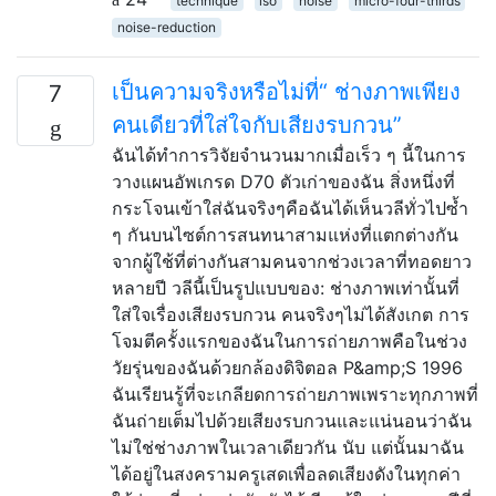
technique
iso
noise
micro-four-thirds
noise-reduction
เป็นความจริงหรือไม่ที่“ ช่างภาพเพียง
7
คนเดียวที่ใส่ใจกับเสียงรบกวน”
ฉันได้ทำการวิจัยจำนวนมากเมื่อเร็ว ๆ นี้ในการ
วางแผนอัพเกรด D70 ตัวเก่าของฉัน สิ่งหนึ่งที่
กระโจนเข้าใส่ฉันจริงๆคือฉันได้เห็นวลีทั่วไปซ้ำ
ๆ กันบนไซต์การสนทนาสามแห่งที่แตกต่างกัน
จากผู้ใช้ที่ต่างกันสามคนจากช่วงเวลาที่ทอดยาว
หลายปี วลีนี้เป็นรูปแบบของ: ช่างภาพเท่านั้นที่
ใส่ใจเรื่องเสียงรบกวน คนจริงๆไม่ได้สังเกต การ
โจมตีครั้งแรกของฉันในการถ่ายภาพคือในช่วง
วัยรุ่นของฉันด้วยกล้องดิจิตอล P&amp;S 1996
ฉันเรียนรู้ที่จะเกลียดการถ่ายภาพเพราะทุกภาพที่
ฉันถ่ายเต็มไปด้วยเสียงรบกวนและแน่นอนว่าฉัน
ไม่ใช่ช่างภาพในเวลาเดียวกัน นับ แต่นั้นมาฉัน
ได้อยู่ในสงครามครูเสดเพื่อลดเสียงดังในทุกค่า