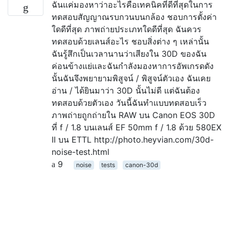
ฉันแค่มองหาว่าอะไรคือเทคนิคที่ดีที่สุดในการ
ทดสอบสัญญาณรบกวนบนกล้อง ชอบการตั้งค่า
ใดดีที่สุด ภาพถ่ายประเภทใดดีที่สุด ฉันควร
ทดสอบด้วยเลนส์อะไร ชอบสิ่งต่าง ๆ เหล่านั้น
ฉันรู้สึกเป็นเวลานานว่าเสียงใน 30D ของฉัน
ค่อนข้างแย่และฉันกำลังมองหาการอัพเกรดดัง
นั้นฉันจึงพยายามพิสูจน์ / พิสูจน์ตัวเอง ฉันเคย
อ่าน / ได้ยินมาว่า 30D นั้นไม่ดี แต่ฉันต้อง
ทดสอบด้วยตัวเอง วันนี้ฉันทำแบบทดสอบเร็ว
ภาพถ่ายถูกถ่ายใน RAW บน Canon EOS 30D
ที่ f / 1.8 บนเลนส์ EF 50mm f / 1.8 ด้วย 580EX
II บน ETTL http://photo.heyvian.com/30d-
noise-test.html
9
noise
tests
canon-30d