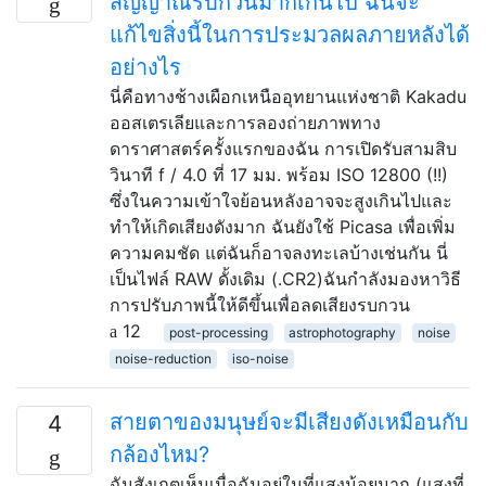
สัญญาณรบกวนมากเกินไป ฉันจะ
แก้ไขสิ่งนี้ในการประมวลผลภายหลังได้
อย่างไร
นี่คือทางช้างเผือกเหนืออุทยานแห่งชาติ Kakadu
ออสเตรเลียและการลองถ่ายภาพทาง
ดาราศาสตร์ครั้งแรกของฉัน การเปิดรับสามสิบ
วินาที f / 4.0 ที่ 17 มม. พร้อม ISO 12800 (!!)
ซึ่งในความเข้าใจย้อนหลังอาจจะสูงเกินไปและ
ทำให้เกิดเสียงดังมาก ฉันยังใช้ Picasa เพื่อเพิ่ม
ความคมชัด แต่ฉันก็อาจลงทะเลบ้างเช่นกัน นี่
เป็นไฟล์ RAW ดั้งเดิม (.CR2)ฉันกำลังมองหาวิธี
การปรับภาพนี้ให้ดีขึ้นเพื่อลดเสียงรบกวน
12
post-processing
astrophotography
noise
noise-reduction
iso-noise
สายตาของมนุษย์จะมีเสียงดังเหมือนกับ
4
กล้องไหม?
ฉันสังเกตเห็นเมื่อฉันอยู่ในที่แสงน้อยมาก (แสงที่