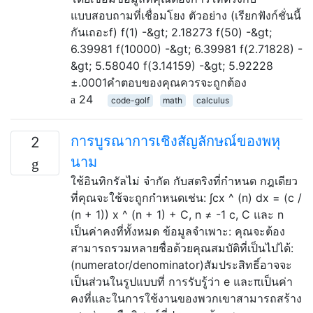
แบบสอบถามที่เชื่อมโยง ตัวอย่าง (เรียกฟังก์ชั่นนี้
กันเถอะf) f(1) -&gt; 2.18273 f(50) -&gt;
6.39981 f(10000) -&gt; 6.39981 f(2.71828) -
&gt; 5.58040 f(3.14159) -&gt; 5.92228
±.0001คำตอบของคุณควรจะถูกต้อง
24
code-golf
math
calculus
การบูรณาการเชิงสัญลักษณ์ของพหุ
2
นาม
ใช้อินทิกรัลไม่ จำกัด กับสตริงที่กำหนด กฎเดียว
ที่คุณจะใช้จะถูกกำหนดเช่น: ∫cx ^ (n) dx = (c /
(n + 1)) x ^ (n + 1) + C, n ≠ -1 c, C และ n
เป็นค่าคงที่ทั้งหมด ข้อมูลจำเพาะ: คุณจะต้อง
สามารถรวมหลายชื่อด้วยคุณสมบัติที่เป็นไปได้:
(numerator/denominator)สัมประสิทธิ์อาจจะ
เป็นส่วนในรูปแบบที่ การรับรู้ว่า e และπเป็นค่า
คงที่และในการใช้งานของพวกเขาสามารถสร้าง