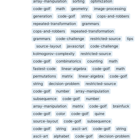
array-manipulation
sorting
optimization
code-golf
math
geometry
image-processing
generation
code-golf
string
cops-and-robbers
repeated-transformation
grammars
cops-and-robbers
repeated-transformation
grammars
code-challenge
restricted-source
tips
source-layout
javascript
code-challenge
kolmogorov-complexity
restricted-source
code-golf
combinatorics
counting
math
fastest-code
linear-algebra
code-golf
math
permutations
matrix
linear-algebra
code-golf
string
decision-problem
restricted-source
code-golf
number
array-manipulation
subsequence
code-golf
number
array-manipulation
matrix
code-golf
brainfuck
code-golf
color
code-golf
quine
source-layout
code-golf
subsequence
code-golf
string
ascii-art
code-golf
string
ascii-art
alphabet
code-golf
decision-problem