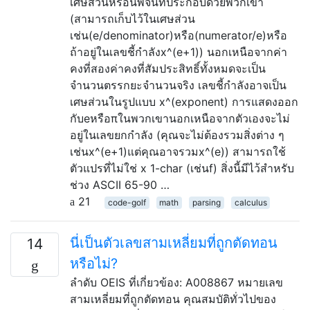
เศษส่วนหรือนิพจน์ที่ประกอบด้วยพวกเขา
(สามารถเก็บไว้ในเศษส่วน
เช่น(e/denominator)หรือ(numerator/e)หรือ
ถ้าอยู่ในเลขชี้กำลังx^(e+1)) นอกเหนือจากค่า
คงที่สองค่าคงที่สัมประสิทธิ์ทั้งหมดจะเป็น
จำนวนตรรกยะจำนวนจริง เลขชี้กำลังอาจเป็น
เศษส่วนในรูปแบบ x^(exponent) การแสดงออก
กับeหรือπในพวกเขานอกเหนือจากตัวเองจะไม่
อยู่ในเลขยกกำลัง (คุณจะไม่ต้องรวมสิ่งต่าง ๆ
เช่นx^(e+1)แต่คุณอาจรวมx^(e)) สามารถใช้
ตัวแปรที่ไม่ใช่ x 1-char (เช่นf) สิ่งนี้มีไว้สำหรับ
ช่วง ASCII 65-90 …
21
code-golf
math
parsing
calculus
นี่เป็นตัวเลขสามเหลี่ยมที่ถูกตัดทอน
14
หรือไม่?
ลำดับ OEIS ที่เกี่ยวข้อง: A008867 หมายเลข
สามเหลี่ยมที่ถูกตัดทอน คุณสมบัติทั่วไปของ