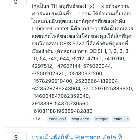
(n)เป็นn TH อนุพันธ์ของf (x) = x xด้วยความ
เคารพxประเมินที่x = 1 งาน ใช้จำนวนเต็มแบบ
ไม่ลบเป็นอินพุตและเอาต์พุตคำที่nของลำดับ
Lehmer-Comtet นี่คือcode-golfดังนั้นคุณควร
ลดขนาดไฟล์ของซอร์สโค้ดของคุณให้เล็กที่สุด
กรณีทดสอบ OEIS 5727 นี่คือคำศัพท์คู่แรกที่
เรียงลำดับ (คัดลอกมาจาก OEIS) 1, 1, 2, 3, 8,
10, 54, -42, 944, -5112, 47160, -419760,
4297512, -47607144, 575023344,
-7500202920, 105180931200,
-1578296510400, 25238664189504,
-428528786243904, 7700297625889920,
-146004847062359040,
2913398154375730560,
-61031188196889482880
12
code-golf
sequence
integer
calculus
ประเมินฟังก์ชัน Riemann Zeta ที่
3