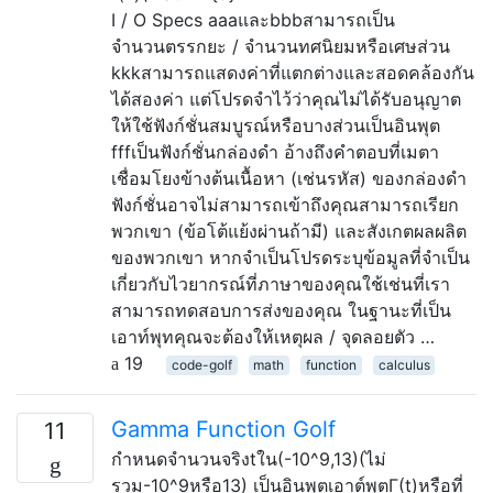
I / O Specs aaaและbbbสามารถเป็น
จำนวนตรรกยะ / จำนวนทศนิยมหรือเศษส่วน
kkkสามารถแสดงค่าที่แตกต่างและสอดคล้องกัน
ได้สองค่า แต่โปรดจำไว้ว่าคุณไม่ได้รับอนุญาต
ให้ใช้ฟังก์ชั่นสมบูรณ์หรือบางส่วนเป็นอินพุต
fffเป็นฟังก์ชั่นกล่องดำ อ้างถึงคำตอบที่เมตา
เชื่อมโยงข้างต้นเนื้อหา (เช่นรหัส) ของกล่องดำ
ฟังก์ชั่นอาจไม่สามารถเข้าถึงคุณสามารถเรียก
พวกเขา (ข้อโต้แย้งผ่านถ้ามี) และสังเกตผลผลิต
ของพวกเขา หากจำเป็นโปรดระบุข้อมูลที่จำเป็น
เกี่ยวกับไวยากรณ์ที่ภาษาของคุณใช้เช่นที่เรา
สามารถทดสอบการส่งของคุณ ในฐานะที่เป็น
เอาท์พุทคุณจะต้องให้เหตุผล / จุดลอยตัว …
19
code-golf
math
function
calculus
Gamma Function Golf
11
กำหนดจำนวนจริงtใน(-10^9,13)(ไม่
รวม-10^9หรือ13) เป็นอินพุตเอาต์พุตΓ(t)หรือที่