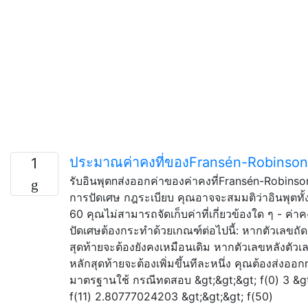
ประมาณค่าคงที่ของFransén-Robinson
1
รับอินพุตnส่งออกค่าของค่าคงที่Fransén-Robinso
การปัดเศษ กฎระเบียบ คุณอาจจะสมมติว่าอินพุตทั้
60 คุณไม่สามารถจัดเก็บค่าที่เกี่ยวข้องใด ๆ - ค่า
ปัดเศษต้องกระทำด้วยเกณฑ์ต่อไปนี้: หากตัวเลขถัด
สุดท้ายจะต้องยังคงเหมือนเดิม หากตัวเลขหลังตัวเล
หลักสุดท้ายจะต้องเพิ่มขึ้นทีละหนึ่ง คุณต้องส่งออ
มาตรฐานใช้ กรณีทดสอบ &gt;&gt;&gt; f(0) 3 &gt;
f(11) 2.80777024203 &gt;&gt;&gt; f(50)