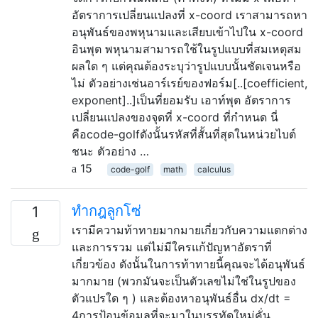
อัตราการเปลี่ยนแปลงที่ x-coord เราสามารถหา
อนุพันธ์ของพหุนามและเสียบเข้าไปใน x-coord
อินพุต พหุนามสามารถใช้ในรูปแบบที่สมเหตุสม
ผลใด ๆ แต่คุณต้องระบุว่ารูปแบบนั้นชัดเจนหรือ
ไม่ ตัวอย่างเช่นอาร์เรย์ของฟอร์ม[..[coefficient,
exponent]..]เป็นที่ยอมรับ เอาท์พุต อัตราการ
เปลี่ยนแปลงของจุดที่ x-coord ที่กำหนด นี่
คือcode-golfดังนั้นรหัสที่สั้นที่สุดในหน่วยไบต์
ชนะ ตัวอย่าง …
15
code-golf
math
calculus
ทำกฎลูกโซ่
1
เรามีความท้าทายมากมายเกี่ยวกับความแตกต่าง
และการรวม แต่ไม่มีใครแก้ปัญหาอัตราที่
เกี่ยวข้อง ดังนั้นในการท้าทายนี้คุณจะได้อนุพันธ์
มากมาย (พวกมันจะเป็นตัวเลขไม่ใช่ในรูปของ
ตัวแปรใด ๆ ) และต้องหาอนุพันธ์อื่น dx/dt =
4การป้อนข้อมูลที่จะมาในบรรทัดใหม่คั่น