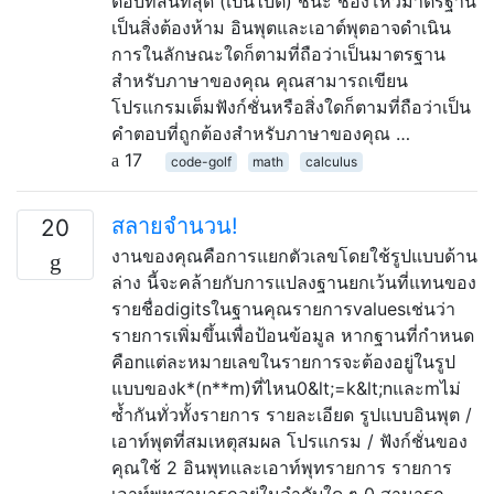
ตอบที่สั้นที่สุด (เป็นไบต์) ชนะ ช่องโหว่มาตรฐาน
เป็นสิ่งต้องห้าม อินพุตและเอาต์พุตอาจดำเนิน
การในลักษณะใดก็ตามที่ถือว่าเป็นมาตรฐาน
สำหรับภาษาของคุณ คุณสามารถเขียน
โปรแกรมเต็มฟังก์ชั่นหรือสิ่งใดก็ตามที่ถือว่าเป็น
คำตอบที่ถูกต้องสำหรับภาษาของคุณ …
17
code-golf
math
calculus
สลายจำนวน!
20
งานของคุณคือการแยกตัวเลขโดยใช้รูปแบบด้าน
ล่าง นี้จะคล้ายกับการแปลงฐานยกเว้นที่แทนของ
รายชื่อdigitsในฐานคุณรายการvaluesเช่นว่า
รายการเพิ่มขึ้นเพื่อป้อนข้อมูล หากฐานที่กำหนด
คือnแต่ละหมายเลขในรายการจะต้องอยู่ในรูป
แบบของk*(n**m)ที่ไหน0&lt;=k&lt;nและmไม่
ซ้ำกันทั่วทั้งรายการ รายละเอียด รูปแบบอินพุต /
เอาท์พุตที่สมเหตุสมผล โปรแกรม / ฟังก์ชั่นของ
คุณใช้ 2 อินพุทและเอาท์พุทรายการ รายการ