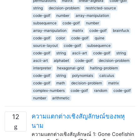
permutations
matrix
linear-algebra
code-golf
string
decision-problem
restricted-source
code-golf
number
array-manipulation
subsequence
code-golf
number
array-manipulation
matrix
code-golf
brainfuck
code-golf
color
code-golf
quine
source-layout
code-golf
subsequence
code-golf
string
ascii-art
code-golf
string
ascii-art
alphabet
code-golf
decision-problem
interpreter
hexagonal-grid
halting-problem
code-golf
string
polynomials
calculus
code-golf
math
decision-problem
matrix
complex-numbers
code-golf
random
code-golf
number
arithmetic
ความแตกต่างเชิงสัญลักษณ์ของพหุ
12
นาม
ความแตกต่างเชิงสัญลักษณ์ 1: Gone Coefishin