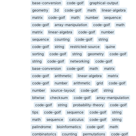
base-conversion
code-golf
graphical-output
geometry
3d
code-golf
math
linear-algebra
matrix
code-golf
math
number
sequence
code-golf
array-manipulation
code-golf
math
matrix
linear-algebra
code-golf
number
sequence
counting
code-golf
string
code-golf
string
restricted-source
quine
sorting
code-golf
string
geometry
code-golf
string
code-golf
networking
code-golf
base-conversion
code-golf
math
matrix
code-golf
arithmetic
linear-algebra
matrix
code-golf
number
arithmetic
grid
code-golf
number
source-layout
code-golf
string
bitwise
checksum
code-golf
array-manipulation
code-golf
string
probability-theory
code-golf
tips
code-golf
sequence
code-golf
string
math
sequence
calculus
code-golf
string
palindrome
bioinformatics
code-golf
math
combinatorics
counting
permutations
code-golf