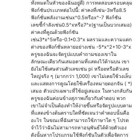
ทั้งหมดในหัวของฉันอยู่ดี) การทดสอบครอบคลุม
ฟังก์ชันประเภทต่อไปนี้: ค่าคงที่เช่น-3หรือ8.5
ฟังก์ชั่นพลังงานเช่นx^0.5หรือx^-7 ฟังก์ชัน
เลขชี้กำลังเช่น0.5^xหรือ7^x(ฐานเป็นบวกเสมอ)
ค่าคงที่คูณด้วยฟังก์ชัน
เช่น3*x^5หรือ-0.1*0.3^x ผลรวมและความแตก
ต่างของฟังก์ชั่นหลายอย่างเช่น -5*x^2+10-3^x
ครูของฉันจะจัดรูปแบบคำถามของเขาใน
ลักษณะเดียวกันเสมอตามที่แสดงไว้ด้านบน เขา
ยังไม่ใช้เศษส่วนตัวเลขเช่น pi หรือeหรือตัวเลข
ใหญ่จริง ๆ (มากกว่า 1,000) เขาไม่เคยใช้วงเล็บ
และแสดงการคูณโดยใช้เครื่องหมายดอกจัน ( *)
เสมอ ตัวแปรเฉพาะที่ใช้อยู่เสมอx ในทางกลับกัน
ครูของฉันค่อนข้างสุภาพเกี่ยวกับคำตอบ พวก
เขาไม่จำเป็นต้องทำให้ง่ายขึ้นหรือจัดรูปแบบตาม
ที่แสดงข้างต้นตราบใดที่ชัดเจนว่าคำตอบนั้นคือ
อะไร ในขณะที่ฉันสามารถใช้ภาษาใด ๆ โปรด
จำไว้ว่าฉันไม่สามารถหาอนุพันธ์ได้ด้วยตัวเอง
ดังนั้นหากโปรแกรมใช้ฟังก์ชันในตัวเพื่อจัดการ