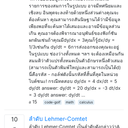
รายการของสมการในรูปแบบ อาจมีทศนิยมและ
เชิงลบ อินพุตจะลงท้ายด้วยหนึ่งส่วนต่างคุณจะ
ต้องค้นหา คุณสามารถสันนิษฐานได้ว่ามีข้อมูล
เพียงพอที่จะค้นหาได้เสมอและอาจมีข้อมูลส่วน
เกิน คุณอาจต้องพิจารณาอนุพันธ์ของฟังก์ชัน
ผกผันเช่นถ้าคุณมีdy/dx = 3คุณก็รู้dx/dy =
1/3เช่นกัน dy/dt = 6การส่งออกของคุณจะอยู่
ในรูปแบบ ช่องว่างทั้งหมด ฯลฯ จะต้องเหมือนกัน
สมมติว่าตัวแปรทั้งหมดเป็นตัวอักษรหนึ่งตัวเสมอ
(สามารถเป็นตัวพิมพ์ใหญ่และสามารถเป็นได้d)
นี่คือรหัส - กอล์ฟดังนั้นรหัสที่สั้นที่สุดในหน่วย
ไบต์ชนะ! กรณีทดสอบ dy/dx = 4 dx/dt = 5
dy/dt answer: dy/dt = 20 dy/dx = -3 dt/dx
= 3 dy/dt answer: dy/dt …
15
code-golf
math
calculus
ลำดับ Lehmer-Comtet
10
ลำดับ Lehmer-Comtet เป็นลำดับดังกล่าวว่าA