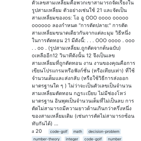
ตัวเลขสามเหลี่ยมคือพวกเขาสามารถจัดเรียงใน
รูปสามเหลี่ยม ตัวอย่างเช่นใช้ 21 และจัดเป็น
สามเหลี่ยมของos: โอ อู OOO oooo ooooo
oooooo ลองกำหนด "การตัดปลาย:" การตัด
สามเหลี่ยมขนาดเดียวกันจากแต่ละมุม วิธีหนึ่ง
ในการตัดทอน 21 มีดังนี้: . . . OOO oooo . ooo
. . oo . (รูปสามเหลี่ยม.ถูกตัดจากต้นฉบับ)
oเหลืออีก12 วินาทีดังนั้น 12 จึงเป็นเลข
สามเหลี่ยมที่ถูกตัดทอน งาน งานของคุณคือการ
เขียนโปรแกรมหรือฟังก์ชั่น (หรือเทียบเท่า) ที่ใช้
จำนวนเต็มและส่งกลับ (หรือใช้วิธีการส่งออก
มาตรฐานใด ๆ ) ไม่ว่าจะเป็นตัวเลขเป็นจำนวน
สามเหลี่ยมตัดทอน กฎระเบียบ ไม่มีช่องโหว่
มาตรฐาน อินพุตเป็นจำนวนเต็มที่ไม่เป็นลบ การ
ตัดไม่สามารถมีความยาวด้านเกินกว่าครึ่งหนึ่ง
ของสามเหลี่ยมเดิม (เช่นการตัดไม่สามารถซ้อน
ทับกันได้) …
20
code-golf
math
decision-problem
number-theory
integer
code-golf
number