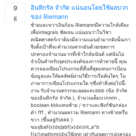
อินทิกรัล จำกัด แน่นอนโดยใช้ผลบวก
9
ของ Riemann
ซ้ายและขวาเงินก้อน Riemannมีความใกล้เคียง
เพื่อintegrals ชัดเจน แน่นอนว่าในวิชา
คณิตศาสตร์เราต้องมีความแม่นยำมากดังนั้นเรา
จึงตั้งเป้าที่จะคำนวณพวกมันด้วยเขตการ
ปกครองจำนวนมากที่เข้าใกล้อนันต์ แต่นั่นไม่
จำเป็นสำหรับจุดประสงค์ของการท้าทายนี้ คุณ
ควรลองเขียนโปรแกรมที่สั้นที่สุดแทนการป้อน
ข้อมูลและให้ผลลัพธ์ผ่านวิธีการเริ่มต้นใดๆ ใน
ภาษาการเขียนโปรแกรมใด ๆซึ่งทำสิ่งต่อไปนี้:
งาน รับจำนวนตรรกยะaaaและbbb (ข้อ จำกัด
ของอินทิกรัล จำกัด ), จำนวนเต็มบวกnnn ,
boolean kkkแทนซ้าย / ขวาและฟังก์ชันกล่อง
ดำ fff , คำนวณผลรวม Riemann ทางซ้ายหรือ
ขวา (ขึ้นอยู่กับkkk )
ของ∫baf(x)dx∫abf(x)dx\int_a^b
f(x)\mathrm{d}xใช้nnn เท่ากับเขตการปกครอง