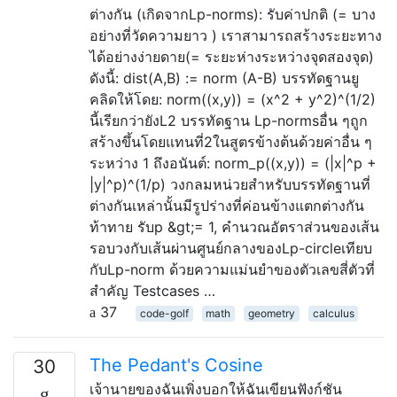
ต่างกัน (เกิดจากLp-norms): รับค่าปกติ (= บาง
อย่างที่วัดความยาว ) เราสามารถสร้างระยะทาง
ได้อย่างง่ายดาย(= ระยะห่างระหว่างจุดสองจุด)
ดังนี้: dist(A,B) := norm (A-B) บรรทัดฐานยู
คลิดให้โดย: norm((x,y)) = (x^2 + y^2)^(1/2)
นี้เรียกว่ายังL2 บรรทัดฐาน Lp-normsอื่น ๆถูก
สร้างขึ้นโดยแทนที่2ในสูตรข้างต้นด้วยค่าอื่น ๆ
ระหว่าง 1 ถึงอนันต์: norm_p((x,y)) = (|x|^p +
|y|^p)^(1/p) วงกลมหน่วยสำหรับบรรทัดฐานที่
ต่างกันเหล่านั้นมีรูปร่างที่ค่อนข้างแตกต่างกัน
ท้าทาย รับp &gt;= 1, คำนวณอัตราส่วนของเส้น
รอบวงกับเส้นผ่านศูนย์กลางของLp-circleเทียบ
กับLp-norm ด้วยความแม่นยำของตัวเลขสี่ตัวที่
สำคัญ Testcases …
37
code-golf
math
geometry
calculus
The Pedant's Cosine
30
เจ้านายของฉันเพิ่งบอกให้ฉันเขียนฟังก์ชัน