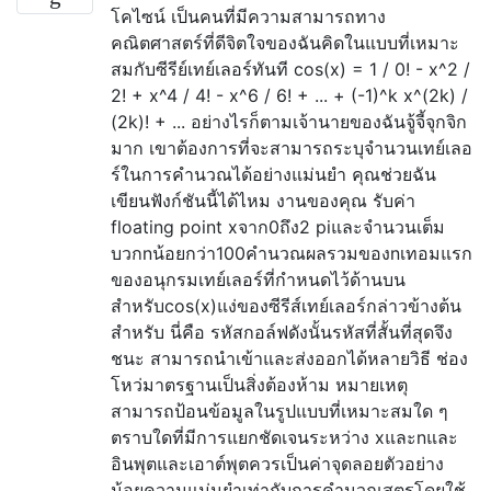
โคไซน์ เป็นคนที่มีความสามารถทาง
คณิตศาสตร์ที่ดีจิตใจของฉันคิดในแบบที่เหมาะ
สมกับซีรีย์เทย์เลอร์ทันที cos(x) = 1 / 0! - x^2 /
2! + x^4 / 4! - x^6 / 6! + ... + (-1)^k x^(2k) /
(2k)! + ... อย่างไรก็ตามเจ้านายของฉันจู้จี้จุกจิก
มาก เขาต้องการที่จะสามารถระบุจำนวนเทย์เลอ
ร์ในการคำนวณได้อย่างแม่นยำ คุณช่วยฉัน
เขียนฟังก์ชันนี้ได้ไหม งานของคุณ รับค่า
floating point xจาก0ถึง2 piและจำนวนเต็ม
บวกnน้อยกว่า100คำนวณผลรวมของnเทอมแรก
ของอนุกรมเทย์เลอร์ที่กำหนดไว้ด้านบน
สำหรับcos(x)แง่ของซีรีส์เทย์เลอร์กล่าวข้างต้น
สำหรับ นี่คือ รหัสกอล์ฟดังนั้นรหัสที่สั้นที่สุดจึง
ชนะ สามารถนำเข้าและส่งออกได้หลายวิธี ช่อง
โหว่มาตรฐานเป็นสิ่งต้องห้าม หมายเหตุ
สามารถป้อนข้อมูลในรูปแบบที่เหมาะสมใด ๆ
ตราบใดที่มีการแยกชัดเจนระหว่าง xและnและ
อินพุตและเอาต์พุตควรเป็นค่าจุดลอยตัวอย่าง
น้อยความแม่นยำเท่ากับการคำนวณสูตรโดยใช้