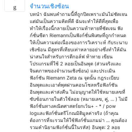
จำนวนเชิงซ้อน
บทนำ ฉันพบคำถามนี้ที่ถูกปิดเพราะมันไม่ชัดเจน
แต่มันเป็นความคิดที่ดี ฉันจะทำให้ดีที่สุดเพื่อ
ทำให้เรื่องนี้กลายเป็นความท้าทายที่ชัดเจน ฟัง
ก์ชั่นซีตา Riemannเป็นฟังก์ชั่นพิเศษที่ถูกกำหนด
ให้เป็นความต่อเนื่องของการวิเคราะห์ กับระนาบ
เชิงซ้อน มีสูตรที่เทียบเท่าหลายอย่างซึ่งทำให้มัน
น่าสนใจสำหรับการตีกอล์ฟ ท้าทาย เขียน
โปรแกรมที่ใช้ 2 ลอยเป็นอินพุต (ส่วนจริงและ
จินตภาพของจำนวนเชิงซ้อน) และประเมิน
ฟังก์ชัน Riemann Zeta ณ จุดนั้น กฎระเบียบ
อินพุตและเอาต์พุตผ่านคอนโซลหรือฟังก์ชัน
อินพุตและค่าส่งคืน ไม่อนุญาตให้ใช้หมายเลขที่
ซับซ้อนภายในตัวใช้ลอย (หมายเลข, คู่, ... ) ไม่มี
ฟังก์ชั่นทางคณิตศาสตร์ยกเว้น+ - * / pow
logและฟังก์ชั่นตรีโกณมิติมูลค่าจริง (ถ้าคุณ
ต้องการที่จะรวมให้ใช้ฟังก์ชั่นแกมม่า ... คุณต้อง
รวมคำนิยามฟังก์ชั่นนี้ในรหัส) อินพุต: 2 ลอย