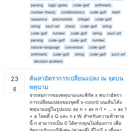
parsing
logic-gates
code-golf
arithmetic
number-theory
combinatorics
code-golf
math
sequence
polynomials
integer
code-golf
string
ascii-art
chess
code-golf
string
code-golf
number
code-golf
string
ascii-art
parsing
code-golf
code-golf
number
natural-language
conversion
code-golf
arithmetic
code-golf
string
code-golf
ascii-art
decision-problem
ค้นหาอัตราการเปลี่ยนแปลง ณ จุดบน
23
พหุนาม
จากสมการของพหุนามและพิกัด x พบว่าอัตรา
การเปลี่ยนแปลงของจุดที่ x-coord บนเส้นโค้ง
พหุนามอยู่ในรูปแบบ: ax n + ax n-1 + ... + ax 1
+ a โดยที่ ϵ Q และ n ϵ W. สำหรับความท้าทาย
นี้ n สามารถเป็น 0 ได้หากคุณไม่ต้องการ เพื่อ
จัดการกับกรณีพิเศษ (ค่าคงที่) ที่ไม่มี x เพื่อหา