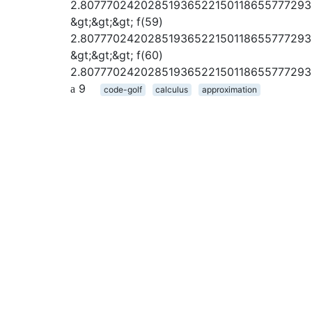
2.8077702420285193652215011865577729
&gt;&gt;&gt; f(59)
2.8077702420285193652215011865577729
&gt;&gt;&gt; f(60)
2.8077702420285193652215011865577729
9
code-golf
calculus
approximation