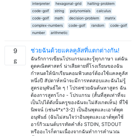
interpreter
hexagonal-grid
halting-problem
code-golf
string
polynomials
calculus
code-golf
math
decision-problem
matrix
complex-numbers
code-golf
random
code-golf
number
arithmetic
ช่วยฉันด้วยแคลคูลัสที่แตกต่างกัน!
9
ฉันรักการเขียนโปรแกรมและรู้ทุกภาษา แต่ฉัน
ดูดคณิตศาสตร์ น่าเสียดายที่โรงเรียนของฉัน
กำหนดให้นักเรียนคอมพิวเตอร์ต้องใช้แคลคูลัส
หนึ่งปี สัปดาห์หน้าจะมีการทดสอบและฉันไม่รู้
สูตรอนุพันธ์ใด ๆ ! โปรดช่วยฉันค้นหาสูตร ฉัน
ต้องการสูตรโกง - โปรแกรม (สั้นที่สุดเท่าที่จะ
เป็นไปได้ดังนั้นครูของฉันจะไม่สังเกตเห็น) ที่ใช้
นิพจน์ (เช่น4*x^3-2) เป็นอินพุตและเอาต์พุต
อนุพันธ์ (ฉันไม่สนใจว่าอินพุตและเอาต์พุตใช้
อาร์กิวเมนต์บรรทัดคำสั่ง STDIN, STDOUT
หรืออะไรก็ตามเนื่องจากฉันทำการคำนวณ