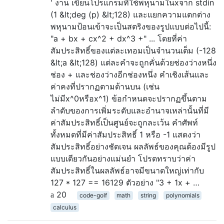
' งาน เขียนโปรแกรมที่ใช้พหุนามในxจาก stdin
(1 &lt;deg (p) &lt;128) และแยกความแตกต่าง
พหุนามป้อนเข้าจะเป็นสตริงของรูปแบบต่อไปนี้:
"a + bx + cx^2 + dx^3 +" ... โดยที่ค่า
สัมประสิทธิ์ของแต่ละเทอมเป็นจำนวนเต็ม (-128
&lt;a &lt;128) แต่ละคำจะถูกคั่นด้วยช่องว่างหนึ่ง
ช่อง + และช่องว่างอีกช่องหนึ่ง คำเชิงเส้นและ
ค่าคงที่ปรากฏตามด้านบน (เช่น
ไม่มีx^0หรือx^1) ข้อกำหนดจะปรากฏขึ้นตาม
ลำดับของการเพิ่มระดับและอำนาจเหล่านั้นที่มี
ค่าสัมประสิทธิ์เป็นศูนย์จะถูกละเว้น คำศัพท์
ทั้งหมดที่มีค่าสัมประสิทธิ์ 1 หรือ -1 แสดงว่า
สัมประสิทธิ์อย่างชัดเจน ผลลัพธ์ของคุณต้องมีรูป
แบบเดียวกันอย่างแม่นยำ โปรดทราบว่าค่า
สัมประสิทธิ์ในผลลัพธ์อาจมีขนาดใหญ่เท่ากับ
127 * 127 == 16129 ตัวอย่าง "3 + 1x + …
20
code-golf
math
string
polynomials
calculus