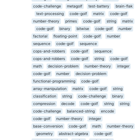
code-challenge
metagolf
test-battery
brain-flak
text-processing
code-golf
matrix
code-golf
number-theory
primes
code-golf
string
matrix
code-golf
binary
bitwise
code-golf
number
factorial
floating-point
code-golf
number
sequence
code-golf
sequence
cops-and-robbers
code-golf
sequence
cops-and-robbers
code-golf
string
code-golf
math
decision-problem
number-theory
integer
code-golf
number
decision-problem
functional-programming
code-golf
array-manipulation
matrix
code-golf
string
classification
string
code-challenge
binary
compression
decode
code-golf
string
string
code-challenge
balanced-string
encode
code-golf
number-theory
integer
base-conversion
code-golf
math
number-theory
geometry
abstract-algebra
code-golf