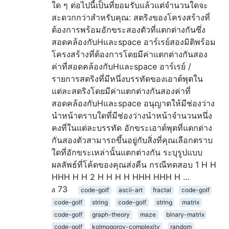
ใด ๆ ต่อไปนี้เป็นที่ยอมรับแล้วแต่จำนวนใดจะ
สะดวกกว่าสำหรับคุณ: สตริงของโครงสร้างที่
ต้องการพร้อมอักขระสองตัวที่แตกต่างกันซึ่ง
สอดคล้องกับHและspace อาร์เรย์สองมิติพร้อม
โครงสร้างที่ต้องการโดยมีค่าแตกต่างกันสอง
ค่าที่สอดคล้องกับHและspace อาร์เรย์ /
รายการสตริงที่มีหนึ่งบรรทัดของเอาต์พุตใน
แต่ละสตริงโดยมีค่าแตกต่างกันสองค่าที่
สอดคล้องกับHและspace อนุญาตให้มีช่องว่าง
นำหน้าตราบใดที่มีช่องว่างนำหน้าจำนวนหนึ่ง
คงที่ในแต่ละบรรทัด อักขระเอาต์พุตที่แตกต่าง
กันสองตัวสามารถขึ้นอยู่กับสิ่งที่คุณเลือกตราบ
ใดที่อักขระเหล่านั้นแตกต่างกัน ระบุรูปแบบ
ผลลัพธ์ที่โค้ดของคุณส่งคืน กรณีทดสอบ 1 H H
HHH H H 2 H H H H HHH HHH H …
73
code-golf
ascii-art
fractal
code-golf
code-golf
string
code-golf
string
matrix
code-golf
graph-theory
maze
binary-matrix
code-golf
kolmogorov-complexity
random