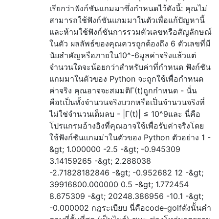
เรียกว่าฟังก์ชันแกมมาซึ่งกำหนดไว้ดังนี้: คุณไม่
สามารถใช้ฟังก์ชันแกมมาในตัวเพื่อแก้ปัญหานี้
และห้ามใช้ฟังก์ชันการรวมตัวเลขหรือสัญลักษณ์
ในตัว ผลลัพธ์ของคุณควรถูกต้องถึง 6 ตัวเลขที่มี
นัยสำคัญหรือภายใน10^-6มูลค่าจริงแล้วแต่
จำนวนใดจะน้อยกว่าสำหรับค่าที่กำหนด ฟังก์ชัน
แกมมาในตัวของ Python จะถูกใช้เพื่อกำหนด
ค่าจริง คุณอาจจะสมมติΓ(t)ถูกกำหนด - นั่น
คือtเป็นทั้งจำนวนจริงบวกหรือเป็นจำนวนจริงที่
ไม่ใช่จำนวนเต็มลบ - |Γ(t)| ≤ 10^9และ นี่คือ
โปรแกรมอ้างอิงที่คุณอาจใช้เพื่อรับค่าจริงโดย
ใช้ฟังก์ชันแกมม่าในตัวของ Python ตัวอย่าง 1 -
&gt; 1.000000 -2.5 -&gt; -0.945309
3.14159265 -&gt; 2.288038
-2.71828182846 -&gt; -0.952682 12 -&gt;
39916800.000000 0.5 -&gt; 1.772454
8.675309 -&gt; 20248.386956 -10.1 -&gt;
-0.000002 กฎระเบียบ นี่คือcode-golfดังนั้นคำ