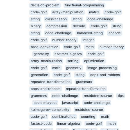
decision-problem
functional-programming
code-golf
array-manipulation
matrix
code-golf
string
classification
string
code-challenge
binary
compression
decode
code-golf
string
string
code-challenge
balanced-string
encode
code-golf
number-theory
integer
base-conversion
code-golf
math
number-theory
geometry
abstract-algebra
code-golf
array-manipulation
sorting
optimization
code-golf
math
geometry
image-processing
generation
code-golf
string
cops-and-robbers
repeated-transformation
grammars
cops-and-robbers
repeated-transformation
grammars
code-challenge
restricted-source
tips
source-layout
javascript
code-challenge
kolmogorov-complexity
restricted-source
code-golf
combinatorics
counting
math
fastest-code
linear-algebra
code-golf
math