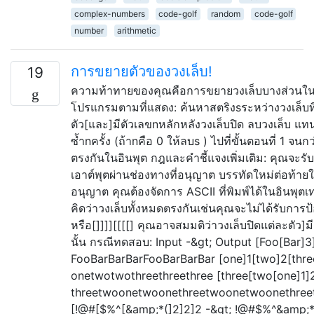
complex-numbers
code-golf
random
code-golf
number
arithmetic
การขยายตัวของวงเล็บ!
19
ความท้าทายของคุณคือการขยายวงเล็บบางส่วนใน
โปรแกรมตามที่แสดง: ค้นหาสตริงsระหว่างวงเล็บท
ตัว[และ]มีตัวเลขnหลักหลังวงเล็บปิด ลบวงเล็บ แทนท
ซ้ำnครั้ง (ถ้าnคือ 0 ให้ลบs ) ไปที่ขั้นตอนที่ 1 จนกว
ตรงกันในอินพุต กฎและคำชี้แจงเพิ่มเติม: คุณจะรั
เอาต์พุตผ่านช่องทางที่อนุญาต บรรทัดใหม่ต่อท้ายใ
อนุญาต คุณต้องจัดการ ASCII ที่พิมพ์ได้ในอินพุตเ
คิดว่าวงเล็บทั้งหมดตรงกันเช่นคุณจะไม่ได้รับการป
หรือ[]]]][[[[] คุณอาจสมมติว่าวงเล็บปิดแต่ละตัว]ม
นั้น กรณีทดสอบ: Input -&gt; Output [Foo[Bar]3
FooBarBarBarFooBarBarBar [one]1[two]2[thre
onetwotwothreethreethree [three[two[one]1]2
threetwoonetwoonethreetwoonetwoonethre
[!@#[$%^[&amp;*(]2]2]2 -&gt; !@#$%^&amp;