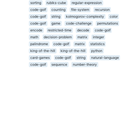
sorting
rubiks-cube
regular-expression
code-golf
counting
file-system
recursion
code-golf
string
kolmogorov-complexity
color
code-golf
game
code-challenge
permutations
encode
restricted-time
decode
code-golf
math
decision-problem
matrix
integer
palindrome
code-golf
matrix
statistics
king-of-the-hill
king-of-the-hill
python
card-games
code-golf
string
natural-language
code-golf
sequence
number-theory