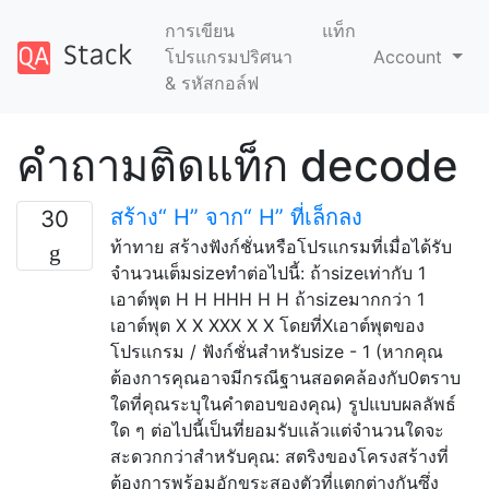
การเขียน
แท็ก
โปรแกรมปริศนา
Account
& รหัสกอล์ฟ
คำถามติดแท็ก decode
สร้าง“ H” จาก“ H” ที่เล็กลง
30
ท้าทาย สร้างฟังก์ชั่นหรือโปรแกรมที่เมื่อได้รับ
จำนวนเต็มsizeทำต่อไปนี้: ถ้าsizeเท่ากับ 1
เอาต์พุต H H HHH H H ถ้าsizeมากกว่า 1
เอาต์พุต X X XXX X X โดยที่Xเอาต์พุตของ
โปรแกรม / ฟังก์ชั่นสำหรับsize - 1 (หากคุณ
ต้องการคุณอาจมีกรณีฐานสอดคล้องกับ0ตราบ
ใดที่คุณระบุในคำตอบของคุณ) รูปแบบผลลัพธ์
ใด ๆ ต่อไปนี้เป็นที่ยอมรับแล้วแต่จำนวนใดจะ
สะดวกกว่าสำหรับคุณ: สตริงของโครงสร้างที่
ต้องการพร้อมอักขระสองตัวที่แตกต่างกันซึ่ง