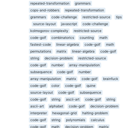
repeated-transformation
grammars
cops-and-robbers
repeated-transformation
grammars
code-challenge
restricted-source
tips
source-layout
javascript
code-challenge
kolmogorov-complexity
restricted-source
code-golf
combinatorics
counting
math
fastest-code
linear-algebra
code-golf
math
permutations
matrix
linear-algebra
code-golf
string
decision-problem
restricted-source
code-golf
number
array-manipulation
subsequence
code-golf
number
array-manipulation
matrix
code-golf
brainfuck
code-golf
color
code-golf
quine
source-layout
code-golf
subsequence
code-golf
string
ascii-art
code-golf
string
ascii-art
alphabet
code-golf
decision-problem
interpreter
hexagonal-grid
halting-problem
code-golf
string
polynomials
calculus
code-golf
math
decision-problem
matrix