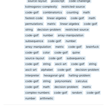
source-layout
javascript
code-challenge
kolmogorov-complexity
restricted-source
code-golf
combinatorics
counting
math
fastest-code
linear-algebra
code-golf
math
permutations
matrix
linear-algebra
code-golf
string
decision-problem
restricted-source
code-golf
number
array-manipulation
subsequence
code-golf
number
array-manipulation
matrix
code-golf
brainfuck
code-golf
color
code-golf
quine
source-layout
code-golf
subsequence
code-golf
string
ascii-art
code-golf
string
ascii-art
alphabet
code-golf
decision-problem
interpreter
hexagonal-grid
halting-problem
code-golf
string
polynomials
calculus
code-golf
math
decision-problem
matrix
complex-numbers
code-golf
random
code-golf
number
arithmetic