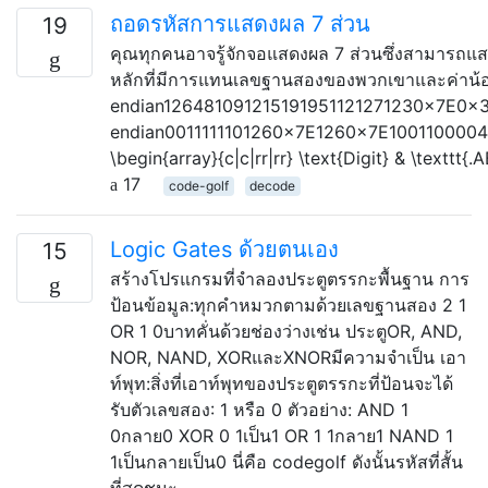
ถอดรหัสการแสดงผล 7 ส่วน
19
คุณทุกคนอาจรู้จักจอแสดงผล 7 ส่วนซึ่งสามารถแสด
หลักที่มีการแทนเลขฐานสองของพวกเขาและค่าน้อย
endian126481091215191951121271230x7E0
endian0011111101260x7E1260x7E100110000
\begin{array}{c|c|rr|rr} \text{Digit} & \texttt
17
code-golf
decode
Logic Gates ด้วยตนเอง
15
สร้างโปรแกรมที่จำลองประตูตรรกะพื้นฐาน การ
ป้อนข้อมูล:ทุกคำหมวกตามด้วยเลขฐานสอง 2 1
OR 1 0บาทคั่นด้วยช่องว่างเช่น ประตูOR, AND,
NOR, NAND, XORและXNORมีความจำเป็น เอา
ท์พุท:สิ่งที่เอาท์พุทของประตูตรรกะที่ป้อนจะได้
รับตัวเลขสอง: 1 หรือ 0 ตัวอย่าง: AND 1
0กลาย0 XOR 0 1เป็น1 OR 1 1กลาย1 NAND 1
1เป็นกลายเป็น0 นี่คือ codegolf ดังนั้นรหัสที่สั้น