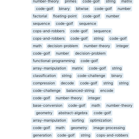
number-theory
primes
code-golf
string
matrix
code-golf
binary
bitwise
code-golf
number
factorial
floating-point
code-golf
number
sequence
code-golf
sequence
cops-and-robbers
code-golf
sequence
cops-and-robbers
code-golf
string
code-golf
math
decision-problem
number-theory
integer
code-golf
number
decision-problem
functional-programming
code-golf
array-manipulation
matrix
code-golf
string
classification
string
code-challenge
binary
compression
decode
code-golf
string
string
code-challenge
balanced-string
encode
code-golf
number-theory
integer
base-conversion
code-golf
math
number-theory
geometry
abstract-algebra
code-golf
array-manipulation
sorting
optimization
code-golf
math
geometry
image-processing
generation
code-golf
string
cops-and-robbers