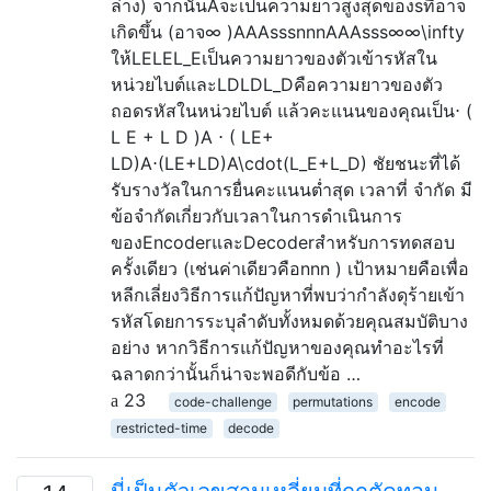
ล่าง) จากนั้นAจะเป็นความยาวสูงสุดของsที่อาจ
เกิดขึ้น (อาจ∞ )AAAsssnnnAAAsss∞∞\infty
ให้LELEL_Eเป็นความยาวของตัวเข้ารหัสใน
หน่วยไบต์และLDLDL_Dคือความยาวของตัว
ถอดรหัสในหน่วยไบต์ แล้วคะแนนของคุณเป็น⋅ (
L E + L D )A ⋅ ( LE+
LD)A⋅(LE+LD)A\cdot(L_E+L_D) ชัยชนะที่ได้
รับรางวัลในการยื่นคะแนนต่ำสุด เวลาที่ จำกัด มี
ข้อจำกัดเกี่ยวกับเวลาในการดำเนินการ
ของEncoderและDecoderสำหรับการทดสอบ
ครั้งเดียว (เช่นค่าเดียวคือnnn ) เป้าหมายคือเพื่อ
หลีกเลี่ยงวิธีการแก้ปัญหาที่พบว่ากำลังดุร้ายเข้า
รหัสโดยการระบุลำดับทั้งหมดด้วยคุณสมบัติบาง
อย่าง หากวิธีการแก้ปัญหาของคุณทำอะไรที่
ฉลาดกว่านั้นก็น่าจะพอดีกับข้อ …
23
code-challenge
permutations
encode
restricted-time
decode