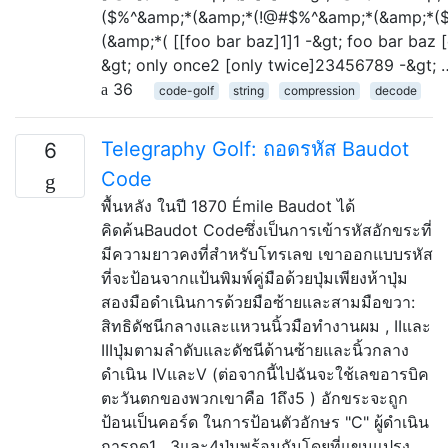
($%^&amp;*(&amp;*(!@#$%^&amp;*(&amp;*(
(&amp;*( [[foo bar baz]1]1 -&gt; foo bar baz 
&gt; only once2 [only twice]23456789 -&gt; 
36
code-golf
string
compression
decode
Telegraphy Golf: ถอดรหัส Baudot
6
Code
พื้นหลัง ในปี 1870 Émile Baudot ได้
คิดค้นBaudot Codeซึ่งเป็นการเข้ารหัสอักขระที่
มีความยาวคงที่สำหรับโทรเลข เขาออกแบบรหัส
ที่จะป้อนจากแป้นพิมพ์คู่มือด้วยปุ่มเพียงห้าปุ่ม
สองมือดำเนินการด้วยมือซ้ายและสามมือขวา:
สิทธิดัชนีกลางและแหวนนิ้วมือทำงานผม , IIและ
IIIปุ่มตามลำดับและดัชนีด้านซ้ายและนิ้วกลาง
ดำเนิน IVและⅤ (ต่อจากนี้ไปฉันจะใช้เลขอารบิค
ตะวันตกของพวกเขาคือ 1ถึง5 ) อักขระจะถูก
ป้อนเป็นคอร์ด ในการป้อนตัวอักษร "C" ผู้ดำเนิน
การกด1 , 3และ4ปุ่มพร้อมกันโดยที่แขนแปรง