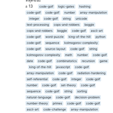
ที่สุดชนะ
13
code-golf
logic-gates
hashing
code-golf
code-golf
number
array-manipulation
integer
code-golf
string
unicode
text-processing
cops-and-robbers
boggle
cops-and-robbers
boggle
code-golf
ascii-art
code-golf
word-puzzle
king-of-the-hill
python
code-golf
sequence
kolmogorov-complexity
code-golf
source-layout
code-golf
string
kolmogorov-complexity
math
number
code-golf
date
code-golf
combinatorics
recursion
game
king-of-the-hill
javascript
code-golf
array-manipulation
code-golf
radiation-hardening
self-referential
code-golf
integer
code-golf
number
code-golf
set-theory
code-golf
sequence
code-golf
string
sorting
natural-language
code-golf
decision-problem
number-theory
primes
code-golf
code-golf
ascii-art
code-challenge
array-manipulation