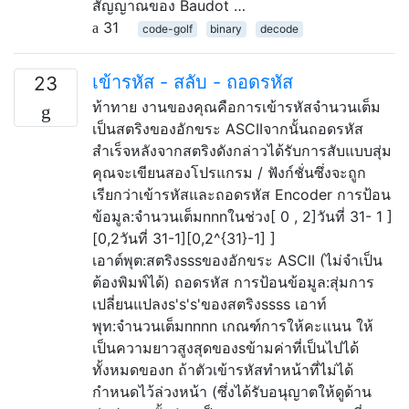
สัญญาณของ Baudot …
31
code-golf
binary
decode
เข้ารหัส - สลับ - ถอดรหัส
23
ท้าทาย งานของคุณคือการเข้ารหัสจำนวนเต็ม
เป็นสตริงของอักขระ ASCIIจากนั้นถอดรหัส
สำเร็จหลังจากสตริงดังกล่าวได้รับการสับแบบสุ่ม
คุณจะเขียนสองโปรแกรม / ฟังก์ชั่นซึ่งจะถูก
เรียกว่าเข้ารหัสและถอดรหัส Encoder การป้อน
ข้อมูล:จำนวนเต็มnnnในช่วง[ 0 , 2]วันที่ 31- 1 ]
[0,2วันที่ 31-1][0,2^{31}-1] ]
เอาต์พุต:สตริงsssของอักขระ ASCII (ไม่จำเป็น
ต้องพิมพ์ได้) ถอดรหัส การป้อนข้อมูล:สุ่มการ
เปลี่ยนแปลงs's's'ของสตริงssss เอาท์
พุท:จำนวนเต็มnnnn เกณฑ์การให้คะแนน ให้
เป็นความยาวสูงสุดของsข้ามค่าที่เป็นไปได้
ทั้งหมดของn ถ้าตัวเข้ารหัสทำหน้าที่ไม่ได้
กำหนดไว้ล่วงหน้า (ซึ่งได้รับอนุญาตให้ดูด้าน