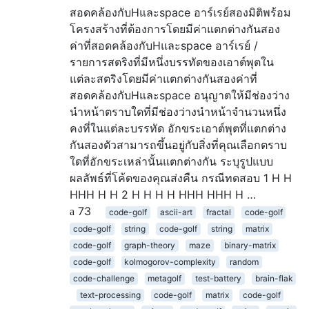
สอดคล้องกับHและspace อาร์เรย์สองมิติพร้อม
โครงสร้างที่ต้องการโดยมีค่าแตกต่างกันสอง
ค่าที่สอดคล้องกับHและspace อาร์เรย์ /
รายการสตริงที่มีหนึ่งบรรทัดของเอาต์พุตใน
แต่ละสตริงโดยมีค่าแตกต่างกันสองค่าที่
สอดคล้องกับHและspace อนุญาตให้มีช่องว่าง
นำหน้าตราบใดที่มีช่องว่างนำหน้าจำนวนหนึ่ง
คงที่ในแต่ละบรรทัด อักขระเอาต์พุตที่แตกต่าง
กันสองตัวสามารถขึ้นอยู่กับสิ่งที่คุณเลือกตราบ
ใดที่อักขระเหล่านั้นแตกต่างกัน ระบุรูปแบบ
ผลลัพธ์ที่โค้ดของคุณส่งคืน กรณีทดสอบ 1 H H
HHH H H 2 H H H H HHH HHH H …
73
code-golf
ascii-art
fractal
code-golf
code-golf
string
code-golf
string
matrix
code-golf
graph-theory
maze
binary-matrix
code-golf
kolmogorov-complexity
random
code-challenge
metagolf
test-battery
brain-flak
text-processing
code-golf
matrix
code-golf