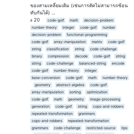
ของสามเหลี่ยมเดิม (เช่นการตัดไม่สามารถซ้อน
ทับกันได้) …
20
code-golf
math
decision-problem
number-theory
integer
code-golf
number
decision-problem
functional-programming
code-golf
array-manipulation
matrix
code-golf
string
classification
string
code-challenge
binary
compression
decode
code-golf
string
string
code-challenge
balanced-string
encode
code-golf
number-theory
integer
base-conversion
code-golf
math
number-theory
geometry
abstract-algebra
code-golf
array-manipulation
sorting
optimization
code-golf
math
geometry
image-processing
generation
code-golf
string
cops-and-robbers
repeated-transformation
grammars
cops-and-robbers
repeated-transformation
grammars
code-challenge
restricted-source
tips