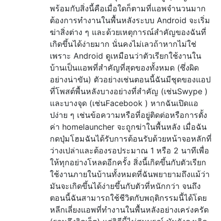
พร้อมกับสิ่งนี้คือเมื่อใดก็ตามที่แอพจำนวนมาก
ต้องการทำงานในพื้นหลังระบบ Android จะเริ่ม
ฆ่าสิ่งต่าง ๆ และด้วยเหตุการณ์สำคัญของฉันที่
เกิดขึ้นได้ง่ายมาก นั่นคงไม่เลวถ้าหากไม่ใช่
เพราะ Android ดูเหมือนว่าตัวเรียกใช้งานใน
บ้านเป็นแอพที่สำคัญที่สุดของทั้งหมด (ซึ่งผิด
อย่างน่าขัน) ตัวอย่างเช่นตอนนี้ฉันมีชุดของแอป
ที่โพสต์พื้นหลังบางอย่างที่สำคัญ (เช่นSwype )
และบางจุด (เช่นFacebook ) หากฉันเปิดแอ
ปง่าย ๆ เช่นข้อความหรือที่อยู่ติดต่อหรือการตั้ง
ค่า homelauncher จะถูกฆ่าในพื้นหลัง เมื่อฉัน
กดปุ่มโฮมฉันได้รับการต้อนรับด้วยหน้าจอหลักที่
ว่างเปล่าและต้องรอประมาณ 1 หรือ 2 นาทีเพื่อ
ให้ทุกอย่างโหลดอีกครั้ง สิ่งนี้เกิดขึ้นกับตัวเรียก
ใช้งานภายในบ้านทั้งหมดที่ฉันพยายามถึงแม้ว่า
มันจะเกิดขึ้นได้ง่ายขึ้นกับตัวที่หนักกว่า จนถึง
ตอนนี้ฉันสามารถใช้ชีวิตกับพฤติกรรมนี้ได้โดย
หลีกเลี่ยงแอพที่ทำงานในพื้นหลังอย่างเคร่งครัด