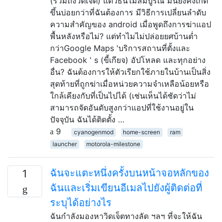
(รวมถึงวิดเจ็ต) แต่วิธีนี้ไม่สมบูรณ์ มันยังคงเกิด
ขึ้นบ่อยกว่าที่ฉันต้องการ มีวิธีการเปลี่ยนลำดับ
ความสำคัญของ android เมื่อพูดถึงการฆ่าแอป
พื้นหลังหรือไม่? แต่ทำไมไม่ปล่อยยศบ้านต่ำ
กว่าGoogle Maps 'บริการสถานที่ตั้งและ
Facebook ' s (ขี้เกียจ) อัปโหลด และทุกอย่าง
อื่น? ฉันต้องการให้ตัวเรียกใช้ภายในบ้านเป็นสิ่ง
สุดท้ายที่ถูกฆ่าเมื่อหน่วยความจำเหลือน้อยหรือ
ใกล้เคียงกับที่เป็นไปได้ (เช่นเห็นได้ชัดว่าไม่
สามารถจัดอันดับสูงกว่าแอปที่ใช้งานอยู่ใน
ปัจจุบัน ฉันได้ติดตั้ง …
9
cyanogenmod
home-screen
ram
launcher
motorola-milestone
ฉันจะแตะหนึ่งครั้งบนหน้าจอหลักของ
1
ฉันและเริ่มเขียนอีเมลไปยังผู้ติดต่อที่
ระบุได้อย่างไร
ฉันกำลังมองหาวิดเจ็ตทางลัด ฯลฯ ที่จะให้ฉัน