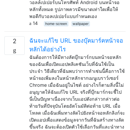
วอลล์เปเปอร์บนโทรศัพท์ Android บนหน้าจอ
หลักทั้งหมด รูปภาพควรมีขนาดเท่าใดเพื่อให้
พอดีกับวอลเปเปอร์แบบกำหนดเอง
14
home-screen
wallpaper
ฉันจะแก้ไข URL ของบุ๊คมาร์คหน้าจอ
2
หลักได้อย่างไร
ฉันต้องการให้มีทางลัดบุ๊กมาร์กบนหน้าจอหลัก
ของฉันเพื่อเปิดแอปพลิเคชันเว็บที่ฉันใช้เป็น
ประจำ วิธีเดียวที่ฉันพบว่าการทำเช่นนี้คือการใช้
หน้าจอเพิ่มลงในหน้าหลักจากเมนูเบราว์เซอร์
Chrome เมื่อฉันอยู่ในไซต์ อย่างไรก็ตามสิ่งนี้ไม่
อนุญาตให้ฉันแก้ไข URL จริงที่บุ๊กมาร์กจะชี้ไป
นี่เป็นปัญหาเนื่องจากเว็บแอปดังกล่าวกล่าวต่อ
ท้ายวันที่ปัจจุบันโดยอัตโนมัติต่อท้าย URL เมื่อ
โหลด เมื่อฉันเพิ่มทางลัดไปยังหน้าจอหลักลิงก์จะ
เปิดแอปเพื่อแสดงข้อมูลจากวันที่ฉันสร้างทางลัด
ขึ้นจริง ฉันจะต้องเปิดตัวใช้เลือกวันที่และนำทาง