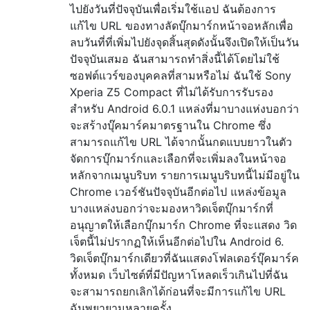
ไปยังวันที่ปัจจุบันเพื่อเริ่มใช้แอป ฉันต้องการ
แก้ไข URL ของทางลัดบุ๊กมาร์กหน้าจอหลักเพื่อ
ลบวันที่ที่เพิ่มไปยังจุดสิ้นสุดดังนั้นจึงเปิดให้เป็นวัน
ปัจจุบันเสมอ ฉันสามารถทำสิ่งนี้ได้โดยไม่ใช้
ซอฟต์แวร์ของบุคคลที่สามหรือไม่ ฉันใช้ Sony
Xperia Z5 Compact ที่ไม่ได้รับการรับรอง
สำหรับ Android 6.0.1 แหล่งที่มาบางแห่งบอกว่า
จะสร้างบุ๊คมาร์คมาตรฐานใน Chrome ซึ่ง
สามารถแก้ไข URL ได้จากนั้นกดแบบยาวในตัว
จัดการบุ๊กมาร์กและเลือกที่จะเพิ่มลงในหน้าจอ
หลักจากเมนูบริบท รายการเมนูบริบทนี้ไม่มีอยู่ใน
Chrome เวอร์ชันปัจจุบันอีกต่อไป แหล่งข้อมูล
บางแหล่งบอกว่าจะมองหาวิดเจ็ตบุ๊กมาร์กที่
อนุญาตให้เลือกบุ๊กมาร์ก Chrome ที่จะแสดง วิด
เจ็ตนี้ไม่ปรากฏให้เห็นอีกต่อไปใน Android 6.
วิดเจ็ตบุ๊กมาร์กเดียวที่ฉันแสดงโฟลเดอร์บุ๊คมาร์ค
ทั้งหมด เว็บไซต์ที่มีปัญหาโหลดเร็วเกินไปที่ฉัน
จะสามารถยกเลิกได้ก่อนที่จะมีการแก้ไข URL
ฉันพยายามหลายครั้ง