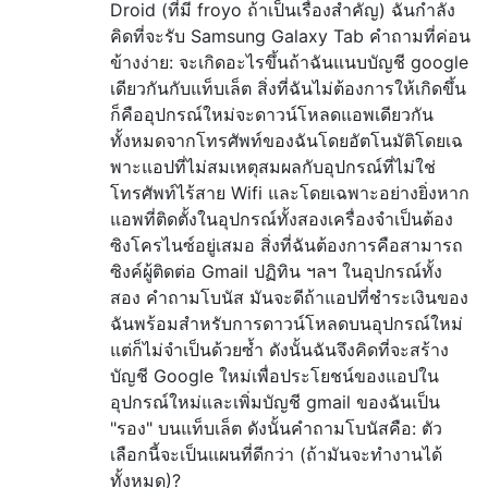
Droid (ที่มี froyo ถ้าเป็นเรื่องสำคัญ) ฉันกำลัง
คิดที่จะรับ Samsung Galaxy Tab คำถามที่ค่อน
ข้างง่าย: จะเกิดอะไรขึ้นถ้าฉันแนบบัญชี google
เดียวกันกับแท็บเล็ต สิ่งที่ฉันไม่ต้องการให้เกิดขึ้น
ก็คืออุปกรณ์ใหม่จะดาวน์โหลดแอพเดียวกัน
ทั้งหมดจากโทรศัพท์ของฉันโดยอัตโนมัติโดยเฉ
พาะแอปที่ไม่สมเหตุสมผลกับอุปกรณ์ที่ไม่ใช่
โทรศัพท์ไร้สาย Wifi และโดยเฉพาะอย่างยิ่งหาก
แอพที่ติดตั้งในอุปกรณ์ทั้งสองเครื่องจำเป็นต้อง
ซิงโครไนซ์อยู่เสมอ สิ่งที่ฉันต้องการคือสามารถ
ซิงค์ผู้ติดต่อ Gmail ปฏิทิน ฯลฯ ในอุปกรณ์ทั้ง
สอง คำถามโบนัส มันจะดีถ้าแอปที่ชำระเงินของ
ฉันพร้อมสำหรับการดาวน์โหลดบนอุปกรณ์ใหม่
แต่ก็ไม่จำเป็นด้วยซ้ำ ดังนั้นฉันจึงคิดที่จะสร้าง
บัญชี Google ใหม่เพื่อประโยชน์ของแอปใน
อุปกรณ์ใหม่และเพิ่มบัญชี gmail ของฉันเป็น
"รอง" บนแท็บเล็ต ดังนั้นคำถามโบนัสคือ: ตัว
เลือกนี้จะเป็นแผนที่ดีกว่า (ถ้ามันจะทำงานได้
ทั้งหมด)?