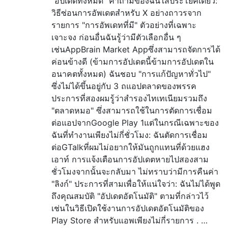
"อัปเดตทั้งหมด" คำถามของฉันใส่ประโยคเดียว:
วิธีซ่อนการอัพเดตสำหรับ X อย่างถาวรจาก
รายการ "การอัพเดทที่มี" ตัวอย่างที่เฉพาะ
เจาะจง ก่อนอื่นฉันรู้ว่ามีตัวเลือกอื่น ๆ
เช่นAppBrain Market Appซึ่งสามารถจัดการได้
ค่อนข้างดี (ข้ามการอัปเดตนี้ข้ามการอัปเดตใน
อนาคตทั้งหมด) ฉันชอบ "การแก้ปัญหาทั่วไป"
ซึ่งไม่ได้ขึ้นอยู่กับ 3 ถแอปตลาดของพรรค
ประการที่สองผมรู้ว่าสำรองไทเทเนียมรวมถึง
"ตลาดหมอ" ซึ่งสามารถใช้ในการตัดการเชื่อม
ต่อแอปจากGoogle Play 1แต่ในกรณีเฉพาะของ
ฉันที่ทำงานเพียงไม่กี่ชั่วโมง: ฉันตัดการเชื่อม
ต่อGTalkที่ผมไม่อยากให้มันถูกแทนที่ด้วยแฮง
เอาท์ การแจ้งเตือนการอัปเดตหายไปสองสาม
ชั่วโมงจากนั้นจะกลับมา ไม่ทราบว่ามีการคืนค่า
"ลิงก์" ประการที่สามเพื่อให้แน่ใจว่า: ฉันไม่ได้พูด
ถึงคุณสมบัติ "อัปเดตอัตโนมัติ" ตามที่กล่าวไว้
เช่นในวิธีเปิดใช้งานการอัปเดตอัตโนมัติของ
Play Store สำหรับแอพเพียงไม่กี่รายการ . …