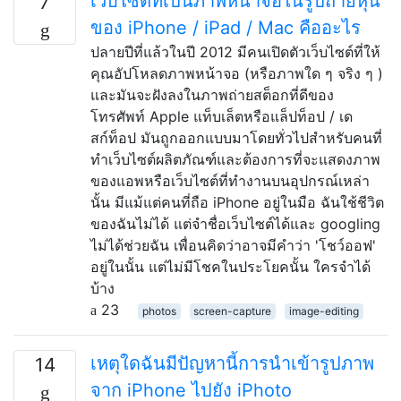
เว็บไซต์ที่เป็นภาพหน้าจอในรูปถ่ายหุ้น
7
ของ iPhone / iPad / Mac คืออะไร
ปลายปีที่แล้วในปี 2012 มีคนเปิดตัวเว็บไซต์ที่ให้
คุณอัปโหลดภาพหน้าจอ (หรือภาพใด ๆ จริง ๆ )
และมันจะฝังลงในภาพถ่ายสต็อกที่ดีของ
โทรศัพท์ Apple แท็บเล็ตหรือแล็ปท็อป / เด
สก์ท็อป มันถูกออกแบบมาโดยทั่วไปสำหรับคนที่
ทำเว็บไซต์ผลิตภัณฑ์และต้องการที่จะแสดงภาพ
ของแอพหรือเว็บไซต์ที่ทำงานบนอุปกรณ์เหล่า
นั้น มีแม้แต่คนที่ถือ iPhone อยู่ในมือ ฉันใช้ชีวิต
ของฉันไม่ได้ แต่จำชื่อเว็บไซต์ได้และ googling
ไม่ได้ช่วยฉัน เพื่อนคิดว่าอาจมีคำว่า 'โชว์ออฟ'
อยู่ในนั้น แต่ไม่มีโชคในประโยคนั้น ใครจำได้
บ้าง
23
photos
screen-capture
image-editing
เหตุใดฉันมีปัญหานี้การนำเข้ารูปภาพ
14
จาก iPhone ไปยัง iPhoto