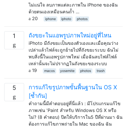
ไม่แน่ใจ ลบภาพแต่ละภาพใน iPhone ของฉัน
ด้วยตนเองเหมือนคนถ้ำ …
20
iphone
iphoto
photos
ถังขยะในแอพรูปภาพใหม่อยู่ที่ไหน
1
iPhoto มีถังขยะเป็นของตัวเองและเมื่อคุณว่าง
เปล่าแล้วไฟล์จะถูกย้ายไปที่ถังขยะระบบ ฉันไม่
พบสิ่งนี้ในแอพรูปภาพใหม่ เมื่อฉันลบไฟล์ไฟล์
เหล่านั้นจะไม่ปรากฏในถังขยะของระบบ
19
macos
yosemite
photos
trash
การแก้ไขรูปภาพขั้นพื้นฐานใน OS X
5
[ซ้ำกัน]
คำถามนี้มีคำตอบอยู่ที่นี่แล้ว : มีโปรแกรมแก้ไข
ภาพเช่น 'Paint สำหรับ Windows OS X หรือ
ไม่? (8 คำตอบ) ปิดให้บริการใน5 ปีที่ผ่านมา ฉัน
ต้องการแก้ไขภาพถ่ายใน Mac ของฉัน ฉัน