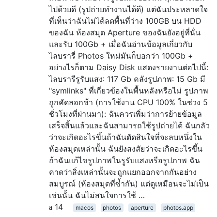
ไปด้วยดี (รูปถ่ายทำงานได้ดี) แต่ฉันประหลาดใจ
ที่เห็นว่าฉันไม่ได้ลดพื้นที่ว่าง 100GB บน HDD
ของฉัน ห้องสมุด Aperture ของฉันยังอยู่ที่นั่น
และรับ 100Gb + เมื่อฉันอ่านข้อมูลเกี่ยวกับ
ไลบรารี่ Photos ใหม่มันก็บอกว่า 100Gb +
อย่างไรก็ตาม Daisy Disk แสดงรายงานต่อไปนี้:
ไลบรารีรูรับแสง: 117 Gb คลังรูปภาพ: 15 Gb มี
"symlinks" ที่เกี่ยวข้องในพื้นหลังหรือไม่ รูปภาพ
ถูกคัดลอกช้า (การใช้งาน CPU 100% ในช่วง 5
ชั่วโมงที่ผ่านมา): ฉันควรเพิ่มว่าการย้ายข้อมูล
เสร็จสิ้นแล้วและฉันสามารถใช้รูปถ่ายได้ ฉันกลัว
ว่าจะเกิดอะไรขึ้นถ้าฉันตัดสินใจที่จะลบหนึ่งใน
ห้องสมุดเหล่านั้น ฉันยังสงสัยว่าจะเกิดอะไรขึ้น
ถ้าฉันแก้ไขรูปภาพในรูรับแสงหรือรูปภาพ ฉัน
คาดว่าสิ่งเหล่านั้นจะถูกแยกออกจากกันอย่าง
สมบูรณ์ (ห้องสมุดที่ซ้ำกัน) แต่ดูเหมือนจะไม่เป็น
เช่นนั้น ฉันไม่สนใจการใช้ …
14
macos
photos
aperture
photos.app