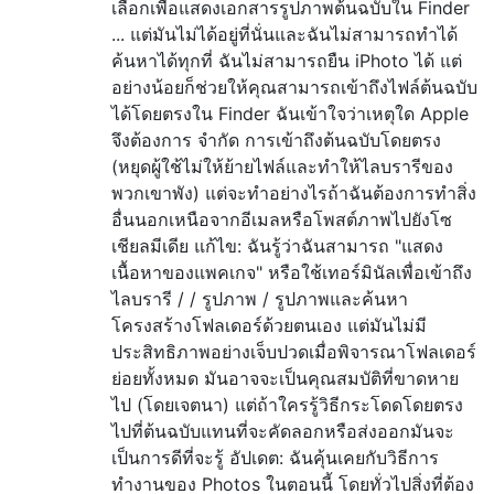
เลือกเพื่อแสดงเอกสารรูปภาพต้นฉบับใน Finder
... แต่มันไม่ได้อยู่ที่นั่นและฉันไม่สามารถทำได้
ค้นหาได้ทุกที่ ฉันไม่สามารถยืน iPhoto ได้ แต่
อย่างน้อยก็ช่วยให้คุณสามารถเข้าถึงไฟล์ต้นฉบับ
ได้โดยตรงใน Finder ฉันเข้าใจว่าเหตุใด Apple
จึงต้องการ จำกัด การเข้าถึงต้นฉบับโดยตรง
(หยุดผู้ใช้ไม่ให้ย้ายไฟล์และทำให้ไลบรารีของ
พวกเขาพัง) แต่จะทำอย่างไรถ้าฉันต้องการทำสิ่ง
อื่นนอกเหนือจากอีเมลหรือโพสต์ภาพไปยังโซ
เชียลมีเดีย แก้ไข: ฉันรู้ว่าฉันสามารถ "แสดง
เนื้อหาของแพคเกจ" หรือใช้เทอร์มินัลเพื่อเข้าถึง
ไลบรารี / / รูปภาพ / รูปภาพและค้นหา
โครงสร้างโฟลเดอร์ด้วยตนเอง แต่มันไม่มี
ประสิทธิภาพอย่างเจ็บปวดเมื่อพิจารณาโฟลเดอร์
ย่อยทั้งหมด มันอาจจะเป็นคุณสมบัติที่ขาดหาย
ไป (โดยเจตนา) แต่ถ้าใครรู้วิธีกระโดดโดยตรง
ไปที่ต้นฉบับแทนที่จะคัดลอกหรือส่งออกมันจะ
เป็นการดีที่จะรู้ อัปเดต: ฉันคุ้นเคยกับวิธีการ
ทำงานของ Photos ในตอนนี้ โดยทั่วไปสิ่งที่ต้อง