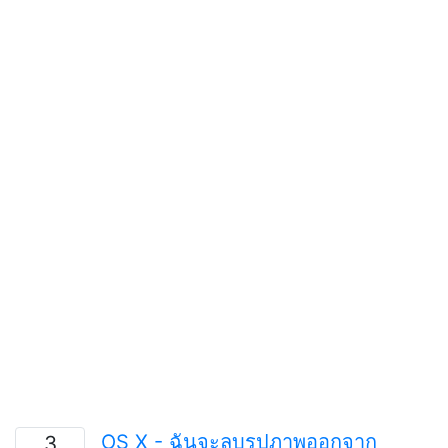
OS X - ฉันจะลบรูปภาพออกจาก
3