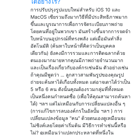
ได้อย่างไร?
การปรับปรุงรูปแบบใหม่สำหรับ iOS 10 และ
MacOS เซียรวมถึงมากวิธีที่มีประสิทธิภาพมาก
ขึ้นและบูรณาการเพื่อการจัดระเบียบภาพถ่าย
โดยคนที่อยู่ในพวกเขา มันสร้างขึ้นจากการจดจำ
ใบหน้าบนอุปกรณ์ที่ทรงพลัง แต่เมื่อมันทำสิ่ง
อัตโนมัติ (ค้นหาใบหน้าที่คิดว่าเป็นบุคคล
เดียวกัน) ยังคงมีการรวมและการติดฉลากด้วย
ตนเองมากมายหากคุณมีภาพถ่ายจำนวนมาก
และเป็นเรื่องเกี่ยวกับองค์กรเช่นฉัน ตัวอย่างเช่น
ถ้าคุณมีพูดว่า ... ลูกสาวสามพันรูปของคุณรูป
ถ่ายจะค้นหาได้เกือบทั้งหมด แต่อาจเดาได้ว่าเป็น
5 หรือ 6 คน ดังนั้นคุณต้องรวมกลุ่มที่ทั้งหมด
เป็นหนึ่งคนกำหนดชื่อ (เพื่อให้คุณสามารถค้นหา
ได้) ฯลฯ แต่ไม่เหมือนกับการเปลี่ยนแปลงอื่น ๆ
(การแก้ไขการลบองค์กรในอัลบั้ม ฯลฯ ) การ
เปลี่ยนแปลงข้อมูล "คน" ด้วยตนเองดูเหมือนจะ
ไม่ซิงค์เลยโดยค่าเริ่มต้น มีวิธีการทำเช่นนี้หรือ
ไม่? ดูเหมือนว่าแปลกประหลาดที่หนึ่งใน