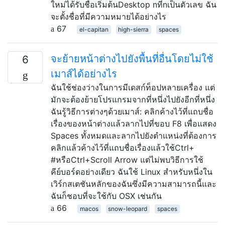
ใหม่ได้รับชื่อเริ่มต้นDesktop nที่nเป็นตัวเลข ฉัน
จะตั้งชื่อที่มีความหมายได้อย่างไร
67
el-capitan
high-sierra
spaces
จะย้ายหน้าต่างไปยังพื้นที่อื่นโดยไม่ใช้
6
เมาส์ได้อย่างไร
ฉันใช้ช่องว่างในการมีเดสก์ท็อปหลายเครื่อง แต่
มักจะต้องย้ายโปรแกรมจากที่หนึ่งไปยังอีกที่หนึ่ง
ฉันรู้วิธีการต่างๆด้วยเมาส์: คลิกค้างไว้ที่แถบชื่อ
เรื่องของหน้าต่างแล้วลากไปที่ขอบ F8 เพื่อแสดง
Spaces ทั้งหมดและลากไปยังตำแหน่งที่ต้องการ
คลิกแล้วค้างไว้ที่แถบชื่อเรื่องแล้วใช้Ctrl+
#หรือCtrl+Scroll Arrow แต่ไม่พบวิธีการใช้
คีย์บอร์ดอย่างเดียว ฉันใช้ Linux สำหรับหนึ่งใน
เวิร์กสเตชันหลักของฉันซึ่งมีความสามารถนี้และ
ฉันก็ชอบที่จะใช้กับ OSX เช่นกัน
66
macos
snow-leopard
spaces