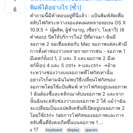
พิมพ์ได้อย่างไร [ซ้ำ]
คำถามนี้มีคำตอบอยู่ที่นี่แล้ว : แป้นพิมพ์ลัดเพื่อ
สลับโฟกัสระหว่างจอแสดงผลหลายจอบน OS X
10.9.5 + (ผู้ผลิต, ผู้ชำนาญ, เซียร่า, โมฮาวี) (6
คำตอบ) ปิดให้บริการใน2 ปีที่ผ่านมา ฉันมี
จอภาพ 2 จอเชื่อมต่อกับ Mac จอภาพแต่ละตัวมี
การตั้งค่าช่องว่างหลายรายการเช่น - จอภาพ 1
มีเดสก์ท็อป 1, 2 และ 3 และจอภาพ 2 มีเด
สก์ท็อป 4 และ 5 ctrl+ ←และctrl+ →ย้าย
ระหว่างช่องว่างบนจอภาพที่โฟกัสเท่านั้น
อย่างไรก็ตามฉันไม่พบวิธีเปลี่ยนโฟกัสของ
จอภาพโดยใช้แป้นพิมพ์ หากโฟกัสอยู่บนจอภาพ
1 ฉันต้องชี้และคลิกเมาส์บนจอภาพ 2 และจาก
นั้นฉันจะสลับช่องว่างบนจอภาพ 2 ได้ แม้ว่าฉัน
จะเปลี่ยนเป็นแอปพลิเคชั่นที่เปิดอยู่บนจอภาพ 2
โดยใช้ctrl+ tabการโฟกัสของจอภาพและการ
สลับพื้นที่ยังคงเกิดขึ้นบนจอภาพ 1 …
17
keyboard
display
spaces