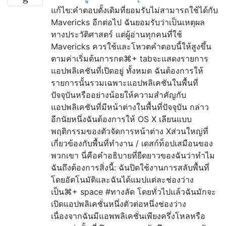
แก้ไข:คำตอบดั้งเดิมที่ยอมรับไม่สามารถใช้ได้กับ
Mavericks อีกต่อไป ฉันยอมรับว่าเป็นเหตุผล
ทางประวัติศาสตร์ แต่ผู้อ่านทุกคนที่ใช้
Mavericks ควรใช้และโหวตคำตอบนี้ให้สูงขึ้น
ตามค่าเริ่มต้นการกด⌘+ tabจะแสดงรายการ
แอปพลิเคชันที่เปิดอยู่ ทั้งหมด ฉันต้องการให้
รายการนั้นรวมเฉพาะแอปพลิเคชันในพื้นที่
ปัจจุบันหรืออย่างน้อยให้ความสำคัญกับ
แอปพลิเคชันที่มีหน้าต่างในพื้นที่ปัจจุบัน กล่าว
อีกนัยหนึ่งฉันต้องการให้ OS X เลียนแบบ
พฤติกรรมของตัวจัดการหน้าต่าง Xส่วนใหญ่ที่
เกี่ยวข้องกับพื้นที่ทำงาน / เดสก์ท็อปเสมือนของ
พวกเขา นี่คือคำอธิบายที่ยืดยาวของฉันว่าทำไม
ฉันถึงต้องการสิ่งนี้: ฉันปิดใช้งานการสลับพื้นที่
โดยอัตโนมัติและฉันได้แมปแต่ละช่องว่าง
เป็น⌘+ space #ทางลัด โดยทั่วไปแล้วฉันมักจะ
เปิดแอปพลิเคชั่นหนึ่งตัวต่อหนึ่งช่องว่าง
เนื่องจากฉันมีแอพพลิเคชั่นเพียงครึ่งโหลหรือ