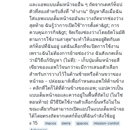
และแอพแบบเต็มหน้าจออื่น ๆ ถัดจากเดสก์ท็อป
ตัวที่สองสำหรับสิ่งที่ "ทำงาน" ปัญหาคือเมื่อฉัน
ใส่แอพแบบเต็มหน้าจอมันจะวางถัดจากช่องว่าง
สุดท้าย ฉันรู้ว่าการเปิดใช้"การตั้งค่า&gt; การ
ควบคุมภารกิจ&gt; จัดเรียงช่องว่างโดยอัตโนมัติ
ตามการใช้งานล่าสุด"จะทำให้แอพอยู่ติดกับเด
สก์ท็อปที่ฉันอยู่ แต่ฉันเลือกที่จะปิดการใช้งาน
เพราะฉันไม่ต้องการย้ายช่องว่าง ฉันสังเกตเห็น
ว่ามีวิธีแก้ปัญหา (ไม่ดี): - เก็บปุ่มเต็มหน้าจอสี
เขียวของแอพไว้จนกว่าจะมีการเสนอตัวเลือก
สำหรับการวางไว้ในด้านซ้ายหรือด้านขวาของ
หน้าจอ - ปล่อยเมาส์เพื่อกำหนดแอพให้ด้านข้าง
- คลิกที่ใดก็ได้ที่ด้านข้างของแอพ; แอปควรเป็น
แบบเต็มหน้าจอและควรอยู่ในพื้นที่ถัดไป (ไม่ใช่
ตอนท้าย) มีวิธีปิดใช้งานตัวเลือกนั้นหรือไม่ใน
ขณะเดียวกันสามารถเปิดแอปในแบบเต็มหน้าจอ
ได้โดยตรงถัดจากเดสก์ท็อปที่ฉันกำลังใช้อยู่
15
macos
sierra
spaces
mission-control