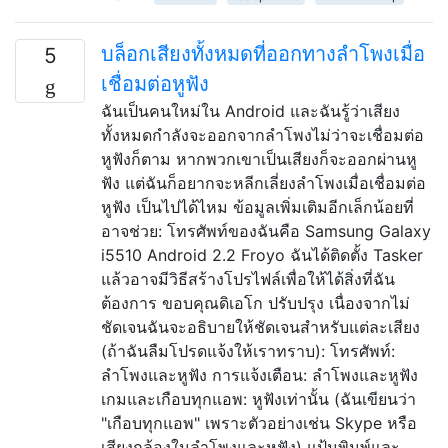
บล็อกเสียงทั้งหมดที่ออกทางลำโพงเมื่อ
5
เชื่อมต่อหูฟัง
ฉันเป็นคนใหม่ใน Android และฉันรู้ว่าเสียง
ทั้งหมดกำลังจะออกจากลำโพงไม่ว่าจะเชื่อมต่อ
หูฟังก็ตาม หากพวกเขาเป็นเสียงก็จะออกผ่านหู
ฟัง แต่ฉันก็อยากจะหลีกเลี่ยงลำโพงเมื่อเชื่อมต่อ
หูฟัง เป็นไปได้ไหม ข้อมูลเพิ่มเติมอีกเล็กน้อยที่
อาจช่วย: โทรศัพท์ของฉันคือ Samsung Galaxy
i5510 Android 2.2 Froyo ฉันได้ติดตั้ง Tasker
แล้วอาจมีวิธีสร้างโปรไฟล์เพื่อให้ได้สิ่งที่ฉัน
ต้องการ ขอบคุณดิเอโก ปรับปรุง เนื่องจากไม่
ชัดเจนฉันจะอธิบายให้ชัดเจนสำหรับแต่ละเสียง
(ถ้าฉันลืมโปรดแจ้งให้เราทราบ): โทรศัพท์:
ลำโพงและหูฟัง การแจ้งเตือน: ลำโพงและหูฟัง
เกมและเกือบทุกแอพ: หูฟังเท่านั้น (ฉันเขียนว่า
"เกือบทุกแอพ" เพราะตัวอย่างเช่น Skype หรือ
เสียงกล้องในลำโพงและหูฟัง) แป้นพิมพ์และ