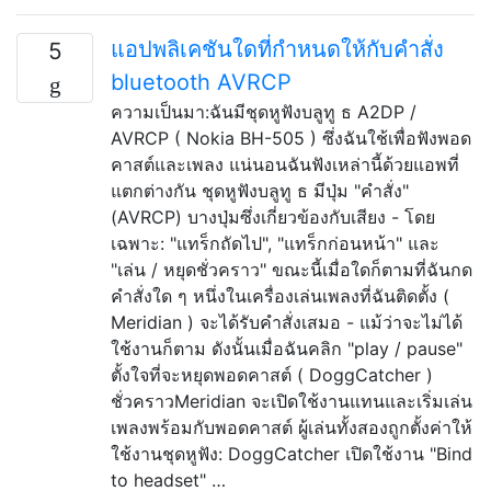
แอปพลิเคชันใดที่กำหนดให้กับคำสั่ง
5
bluetooth AVRCP
ความเป็นมา:ฉันมีชุดหูฟังบลูทู ธ A2DP /
AVRCP ( Nokia BH-505 ) ซึ่งฉันใช้เพื่อฟังพอด
คาสต์และเพลง แน่นอนฉันฟังเหล่านี้ด้วยแอพที่
แตกต่างกัน ชุดหูฟังบลูทู ธ มีปุ่ม "คำสั่ง"
(AVRCP) บางปุ่มซึ่งเกี่ยวข้องกับเสียง - โดย
เฉพาะ: "แทร็กถัดไป", "แทร็กก่อนหน้า" และ
"เล่น / หยุดชั่วคราว" ขณะนี้เมื่อใดก็ตามที่ฉันกด
คำสั่งใด ๆ หนึ่งในเครื่องเล่นเพลงที่ฉันติดตั้ง (
Meridian ) จะได้รับคำสั่งเสมอ - แม้ว่าจะไม่ได้
ใช้งานก็ตาม ดังนั้นเมื่อฉันคลิก "play / pause"
ตั้งใจที่จะหยุดพอดคาสต์ ( DoggCatcher )
ชั่วคราวMeridian จะเปิดใช้งานแทนและเริ่มเล่น
เพลงพร้อมกับพอดคาสต์ ผู้เล่นทั้งสองถูกตั้งค่าให้
ใช้งานชุดหูฟัง: DoggCatcher เปิดใช้งาน "Bind
to headset" …