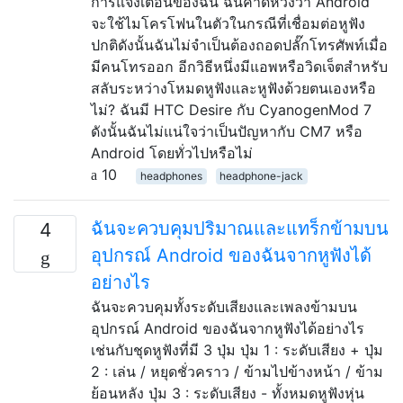
การแจ้งเตือนของฉัน ฉันคาดหวังว่า Android
จะใช้ไมโครโฟนในตัวในกรณีที่เชื่อมต่อหูฟัง
ปกติดังนั้นฉันไม่จำเป็นต้องถอดปลั๊กโทรศัพท์เมื่อ
มีคนโทรออก อีกวิธีหนึ่งมีแอพหรือวิดเจ็ตสำหรับ
สลับระหว่างโหมดหูฟังและหูฟังด้วยตนเองหรือ
ไม่? ฉันมี HTC Desire กับ CyanogenMod 7
ดังนั้นฉันไม่แน่ใจว่าเป็นปัญหากับ CM7 หรือ
Android โดยทั่วไปหรือไม่
10
headphones
headphone-jack
ฉันจะควบคุมปริมาณและแทร็กข้ามบน
4
อุปกรณ์ Android ของฉันจากหูฟังได้
อย่างไร
ฉันจะควบคุมทั้งระดับเสียงและเพลงข้ามบน
อุปกรณ์ Android ของฉันจากหูฟังได้อย่างไร
เช่นกับชุดหูฟังที่มี 3 ปุ่ม ปุ่ม 1 : ระดับเสียง + ปุ่ม
2 : เล่น / หยุดชั่วคราว / ข้ามไปข้างหน้า / ข้าม
ย้อนหลัง ปุ่ม 3 : ระดับเสียง - ทั้งหมดหูฟังหุ่น